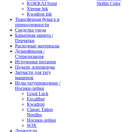
KOKKAI Sumi
Skillin Color
Xtreme Ink
Kwadron Ink
Трансферная бумага и
принадлежности
Средства ухода
Барьерная защита /
Перчатки
Расходные материалы
Дезинфекция /
Стерилизация
Источники питания
Педали, клипкорды
Запчасти для тату
машинок
Иглы татуировочные /
Носики-лейки
Good Luck
Excalibur
Kwadron
Classic Tattoo
Needles
Носики-лейки
WJX
Держатели