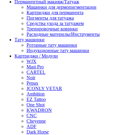
Перманентный макияж/Татуаж
Машинки для дермопигментации
Картриджи для перманента
Пигменты для татуажа
Средства ухода за татуажем
Тренировочные коврики
Расходные материлы/Инструменты
Тату машинки
Роторные тату машинки
Индукционные тату машинки
Картриджи / Модули
WJX
Mast Pro
CARTEL
Noir
Pepax
JCONLY VETAR
Ambition
EZ Tattoo
One Shot
KWADRON
CNC
Cheyenne
ADF
Dark Horse