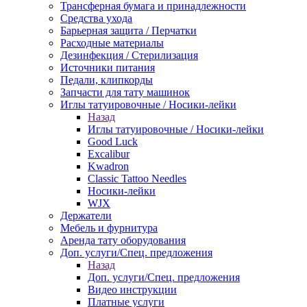
Трансферная бумага и принадлежности
Средства ухода
Барьерная защита / Перчатки
Расходные материалы
Дезинфекция / Стерилизация
Источники питания
Педали, клипкорды
Запчасти для тату машинок
Иглы татуировочные / Носики-лейки
Назад
Иглы татуировочные / Носики-лейки
Good Luck
Excalibur
Kwadron
Classic Tattoo Needles
Носики-лейки
WJX
Держатели
Мебель и фурнитура
Аренда тату оборудования
Доп. услуги/Спец. предложения
Назад
Доп. услуги/Спец. предложения
Видео инструкции
Платные услуги