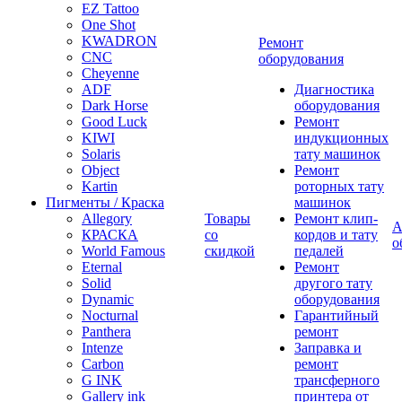
EZ Tattoo
One Shot
KWADRON
Ремонт
CNC
оборудования
Cheyenne
ADF
Диагностика
Dark Horse
оборудования
Good Luck
Ремонт
KIWI
индукционных
Solaris
тату машинок
Object
Ремонт
Kartin
роторных тату
Пигменты / Краска
машинок
Allegory
Товары
Ремонт клип-
А
КРАСКА
со
кордов и тату
о
World Famous
скидкой
педалей
Eternal
Ремонт
Solid
другого тату
Dynamic
оборудования
Nocturnal
Гарантийный
Panthera
ремонт
Intenze
Заправка и
Carbon
ремонт
G INK
трансферного
Gallery ink
принтера от