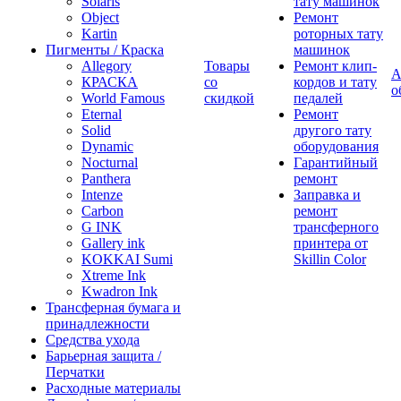
Solaris
тату машинок
Object
Ремонт
Kartin
роторных тату
Пигменты / Краска
машинок
Allegory
Товары
Ремонт клип-
А
КРАСКА
со
кордов и тату
о
World Famous
скидкой
педалей
Eternal
Ремонт
Solid
другого тату
Dynamic
оборудования
Nocturnal
Гарантийный
Panthera
ремонт
Intenze
Заправка и
Carbon
ремонт
G INK
трансферного
Gallery ink
принтера от
KOKKAI Sumi
Skillin Color
Xtreme Ink
Kwadron Ink
Трансферная бумага и
принадлежности
Средства ухода
Барьерная защита /
Перчатки
Расходные материалы