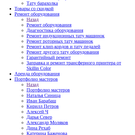
Тату барахолка
Товары со скидкой
Ремонт оборудования
Назад
Ремонт оборудования
Диагностика оборудования
Ремонт индукционных тату машинок
Ремонт роторных тату машинок
Ремонт клип-кордов и тату педалей
Ремонт другого тату оборудования
Гарантийный ремонт
Заправка и ремонт трансферного принтера от
Skillin Color
Аренда оборудования
Портфолио мастеров
Назад
Портфолио мастеров
Наталья Синица
Иван Барабаш
Кирилл Петров
Алексей Ч
Дарья Север
Александр Моляков
Дина Рехаб
Катерина Баженова