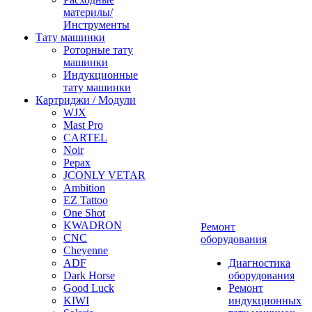
материлы/
Инструменты
Тату машинки
Роторные тату
машинки
Индукционные
тату машинки
Картриджи / Модули
WJX
Mast Pro
CARTEL
Noir
Pepax
JCONLY VETAR
Ambition
EZ Tattoo
One Shot
KWADRON
Ремонт
CNC
оборудования
Cheyenne
ADF
Диагностика
Dark Horse
оборудования
Good Luck
Ремонт
KIWI
индукционных