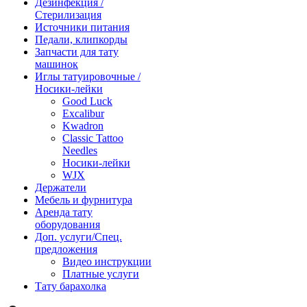
Дезинфекция /
Стерилизация
Источники питания
Педали, клипкорды
Запчасти для тату
машинок
Иглы татуировочные /
Носики-лейки
Good Luck
Excalibur
Kwadron
Classic Tattoo
Needles
Носики-лейки
WJX
Держатели
Мебель и фурнитура
Аренда тату
оборудования
Доп. услуги/Спец.
предложения
Видео инструкции
Платные услуги
Тату барахолка