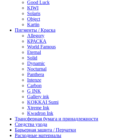
Good Luck
KIWI
Solaris
Object
Kartin
Пигменты / Краска
Allegory
КРАСКА
World Famous
Eternal
Solid
Dynamic
Nocturnal
Panthera
Intenze
Carbon
G INK
Gallery ink
KOKKAI Sumi
Xtreme Ink
Kwadron Ink
Трансферная бумага и принадлежности
Средства ухода
Барьерная защита / Перчатки
Расходные материалы