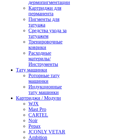
дермопигментации
Картриджи для
перманента
Пигменты для
татуажа
Средства ухода за
татуажем
Тренировочные
коврики
Расходные
материлы/
Инструменты
Тату машинки
Роторные тату
машинки
Индукционные
тату машинки
Картриджи / Модули
WJX
Mast Pro
CARTEL
Noir
Pepax
JCONLY VETAR
Ambition