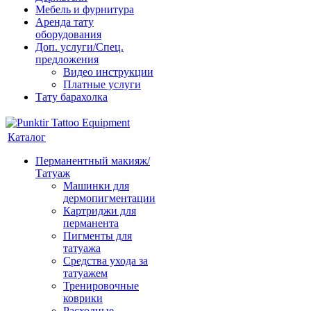
Мебель и фурнитура
Аренда тату
оборудования
Доп. услуги/Спец.
предложения
Видео инструкции
Платные услуги
Тату барахолка
Каталог
Перманентный макияж/
Татуаж
Машинки для
дермопигментации
Картриджи для
перманента
Пигменты для
татуажа
Средства ухода за
татуажем
Тренировочные
коврики
Расходные