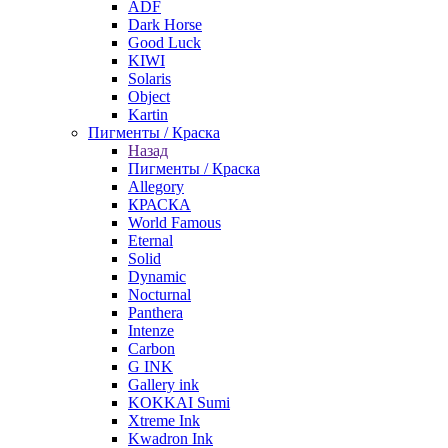
ADF
Dark Horse
Good Luck
KIWI
Solaris
Object
Kartin
Пигменты / Краска
Назад
Пигменты / Краска
Allegory
КРАСКА
World Famous
Eternal
Solid
Dynamic
Nocturnal
Panthera
Intenze
Carbon
G INK
Gallery ink
KOKKAI Sumi
Xtreme Ink
Kwadron Ink