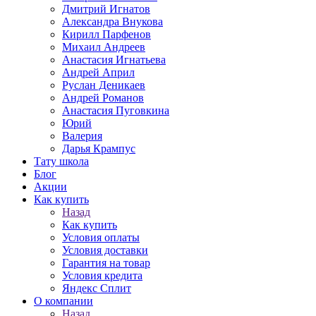
Дмитрий Игнатов
Александра Внукова
Кирилл Парфенов
Михаил Андреев
Анастасия Игнатьева
Андрей Април
Руслан Деникаев
Андрей Романов
Анастасия Пуговкина
Юрий
Валерия
Дарья Крампус
Тату школа
Блог
Акции
Как купить
Назад
Как купить
Условия оплаты
Условия доставки
Гарантия на товар
Условия кредита
Яндекс Сплит
О компании
Назад