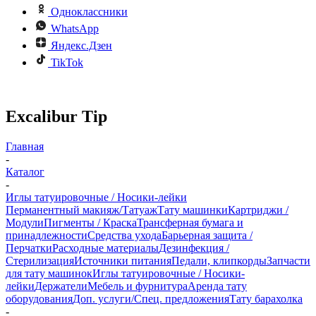
Одноклассники
WhatsApp
Яндекс.Дзен
TikTok
Excalibur Tip
Главная
-
Каталог
-
Иглы татуировочные / Носики-лейки
Перманентный макияж/Татуаж
Тату машинки
Картриджи /
Модули
Пигменты / Краска
Трансферная бумага и
принадлежности
Средства ухода
Барьерная защита /
Перчатки
Расходные материалы
Дезинфекция /
Стерилизация
Источники питания
Педали, клипкорды
Запчасти
для тату машинок
Иглы татуировочные / Носики-
лейки
Держатели
Мебель и фурнитура
Аренда тату
оборудования
Доп. услуги/Спец. предложения
Тату барахолка
-