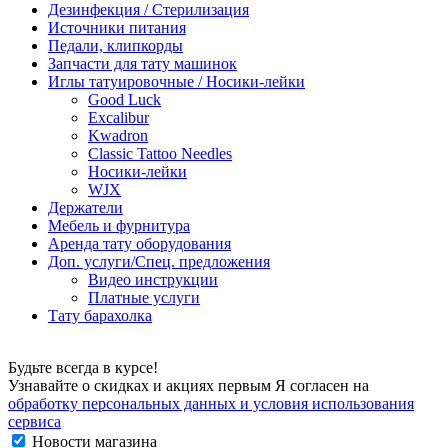
Дезинфекция / Стерилизация
Источники питания
Педали, клипкорды
Запчасти для тату машинок
Иглы татуировочные / Носики-лейки
Good Luck
Excalibur
Kwadron
Classic Tattoo Needles
Носики-лейки
WJX
Держатели
Мебель и фурнитура
Аренда тату оборудования
Доп. услуги/Спец. предложения
Видео инструкции
Платные услуги
Тату барахолка
Будьте всегда в курсе!
Узнавайте о скидках и акциях первым Я согласен на
обработку персональных данных и условия использования
сервиса
Новости магазина