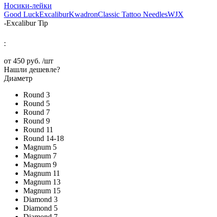
Носики-лейки
Good Luck
Excalibur
Kwadron
Classic Tattoo Needles
WJX
-
Excalibur Tip
:
от
450 руб.
/шт
Нашли дешевле?
Диаметр
Round 3
Round 5
Round 7
Round 9
Round 11
Round 14-18
Magnum 5
Magnum 7
Magnum 9
Magnum 11
Magnum 13
Magnum 15
Diamond 3
Diamond 5
Diamond 7