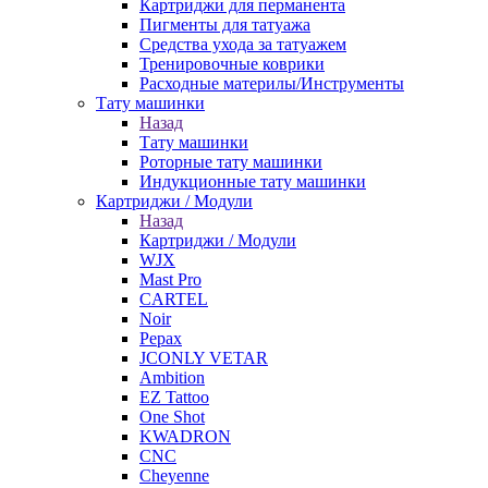
Картриджи для перманента
Пигменты для татуажа
Средства ухода за татуажем
Тренировочные коврики
Расходные материлы/Инструменты
Тату машинки
Назад
Тату машинки
Роторные тату машинки
Индукционные тату машинки
Картриджи / Модули
Назад
Картриджи / Модули
WJX
Mast Pro
CARTEL
Noir
Pepax
JCONLY VETAR
Ambition
EZ Tattoo
One Shot
KWADRON
CNC
Cheyenne