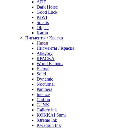
ADF
Dark Horse
Good Luck
KIWI
Solaris
Object
Kartin
Пигменты / Краска
Назад
Пигменты / Краска
Allegory
КРАСКА
World Famous
Eternal
Solid
Dynamic
Nocturnal
Panthera
Intenze
Carbon
G INK
Gallery ink
KOKKAI Sumi
Xtreme Ink
Kwadron Ink