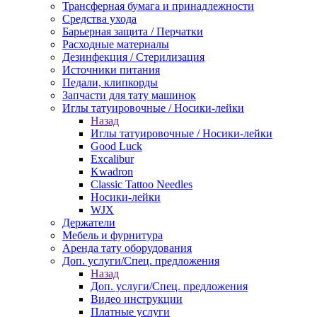
Трансферная бумага и принадлежности
Средства ухода
Барьерная защита / Перчатки
Расходные материалы
Дезинфекция / Стерилизация
Источники питания
Педали, клипкорды
Запчасти для тату машинок
Иглы татуировочные / Носики-лейки
Назад
Иглы татуировочные / Носики-лейки
Good Luck
Excalibur
Kwadron
Classic Tattoo Needles
Носики-лейки
WJX
Держатели
Мебель и фурнитура
Аренда тату оборудования
Доп. услуги/Спец. предложения
Назад
Доп. услуги/Спец. предложения
Видео инструкции
Платные услуги