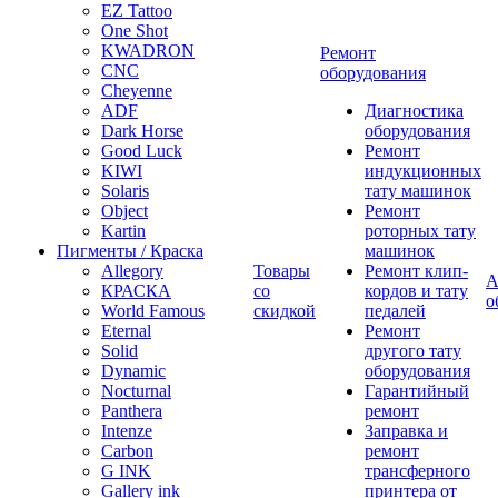
EZ Tattoo
One Shot
KWADRON
Ремонт
CNC
оборудования
Cheyenne
ADF
Диагностика
Dark Horse
оборудования
Good Luck
Ремонт
KIWI
индукционных
Solaris
тату машинок
Object
Ремонт
Kartin
роторных тату
Пигменты / Краска
машинок
Allegory
Товары
Ремонт клип-
А
КРАСКА
со
кордов и тату
о
World Famous
скидкой
педалей
Eternal
Ремонт
Solid
другого тату
Dynamic
оборудования
Nocturnal
Гарантийный
Panthera
ремонт
Intenze
Заправка и
Carbon
ремонт
G INK
трансферного
Gallery ink
принтера от