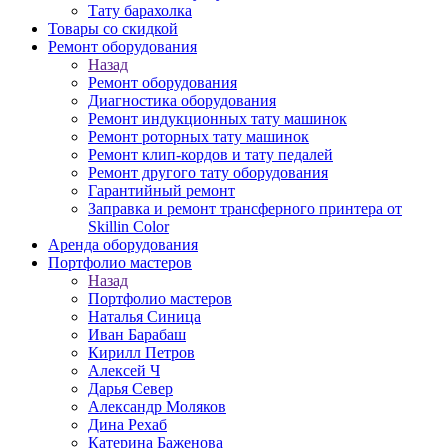
Тату барахолка
Товары со скидкой
Ремонт оборудования
Назад
Ремонт оборудования
Диагностика оборудования
Ремонт индукционных тату машинок
Ремонт роторных тату машинок
Ремонт клип-кордов и тату педалей
Ремонт другого тату оборудования
Гарантийный ремонт
Заправка и ремонт трансферного принтера от
Skillin Color
Аренда оборудования
Портфолио мастеров
Назад
Портфолио мастеров
Наталья Синица
Иван Барабаш
Кирилл Петров
Алексей Ч
Дарья Север
Александр Моляков
Дина Рехаб
Катерина Баженова