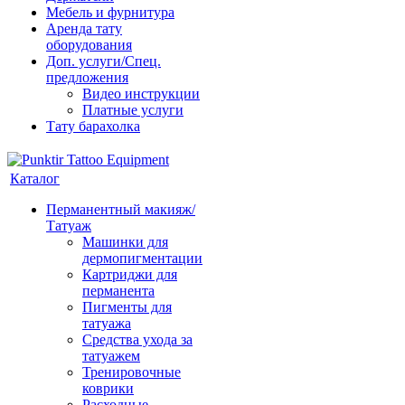
Мебель и фурнитура
Аренда тату
оборудования
Доп. услуги/Спец.
предложения
Видео инструкции
Платные услуги
Тату барахолка
Каталог
Перманентный макияж/
Татуаж
Машинки для
дермопигментации
Картриджи для
перманента
Пигменты для
татуажа
Средства ухода за
татуажем
Тренировочные
коврики
Расходные