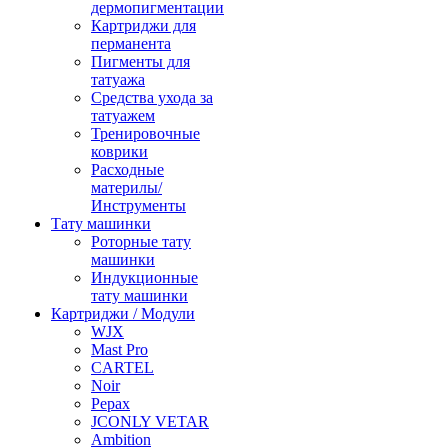
дермопигментации
Картриджи для
перманента
Пигменты для
татуажа
Средства ухода за
татуажем
Тренировочные
коврики
Расходные
материлы/
Инструменты
Тату машинки
Роторные тату
машинки
Индукционные
тату машинки
Картриджи / Модули
WJX
Mast Pro
CARTEL
Noir
Pepax
JCONLY VETAR
Ambition