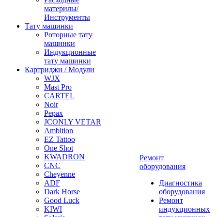
материлы/
Инструменты
Тату машинки
Роторные тату
машинки
Индукционные
тату машинки
Картриджи / Модули
WJX
Mast Pro
CARTEL
Noir
Pepax
JCONLY VETAR
Ambition
EZ Tattoo
One Shot
KWADRON
Ремонт
CNC
оборудования
Cheyenne
ADF
Диагностика
Dark Horse
оборудования
Good Luck
Ремонт
KIWI
индукционных