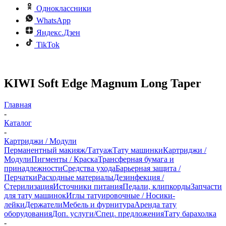
Одноклассники
WhatsApp
Яндекс.Дзен
TikTok
KIWI Soft Edge Magnum Long Taper
Главная
-
Каталог
-
Картриджи / Модули
Перманентный макияж/Татуаж
Тату машинки
Картриджи /
Модули
Пигменты / Краска
Трансферная бумага и
принадлежности
Средства ухода
Барьерная защита /
Перчатки
Расходные материалы
Дезинфекция /
Стерилизация
Источники питания
Педали, клипкорды
Запчасти
для тату машинок
Иглы татуировочные / Носики-
лейки
Держатели
Мебель и фурнитура
Аренда тату
оборудования
Доп. услуги/Спец. предложения
Тату барахолка
-