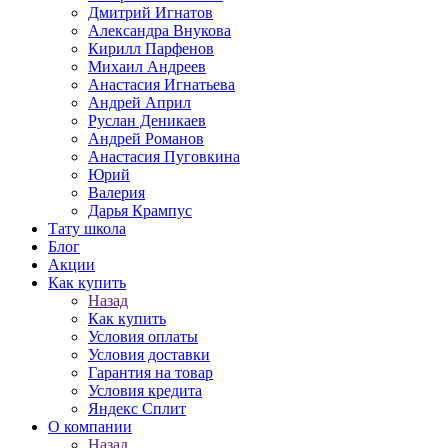
Дмитрий Игнатов
Александра Внукова
Кирилл Парфенов
Михаил Андреев
Анастасия Игнатьева
Андрей Април
Руслан Деникаев
Андрей Романов
Анастасия Пуговкина
Юрий
Валерия
Дарья Крампус
Тату школа
Блог
Акции
Как купить
Назад
Как купить
Условия оплаты
Условия доставки
Гарантия на товар
Условия кредита
Яндекс Сплит
О компании
Назад