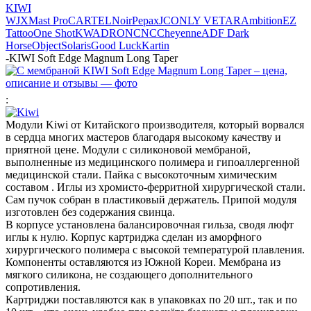
KIWI
WJX
Mast Pro
CARTEL
Noir
Pepax
JCONLY VETAR
Ambition
EZ
Tattoo
One Shot
KWADRON
CNC
Cheyenne
ADF
Dark
Horse
Object
Solaris
Good Luck
Kartin
-
KIWI Soft Edge Magnum Long Taper
:
Модули Kiwi от Китайского производителя, который ворвался
в сердца многих мастеров благодаря высокому качеству и
приятной цене. Модули с силиконовой мембраной,
выполненные из медицинского полимера и гипоаллергенной
медицинской стали. Пайка с высокоточным химическим
составом . Иглы из хромисто-ферритной хирургической стали.
Сам пучок собран в пластиковый держатель. Припой модуля
изготовлен без содержания свинца.
В корпусе установлена балансировочная гильза, сводя люфт
иглы к нулю. Корпус картриджа сделан из аморфного
хирургического полимера с высокой температурой плавления.
Компоненты оставляются из Южной Кореи. Мембрана из
мягкого силикона, не создающего дополнительного
сопротивления.
Картриджи поставляются как в упаковках по 20 шт., так и по