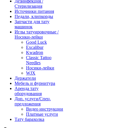
Дезинфекция /
Стерилизация
Источники питания
Педали, клипкорды
Запчасти для тату
машинок
Иглы татуировочные /
Носики-лейки
Good Luck
Excalibur
Kwadron
Classic Tattoo
Needles
Носики-лейки
WJX
Держатели
Мебель и фурнитура
Аренда тату
оборудования
Доп. услуги/Спец.
предложения
Видео инструкции
Платные услуги
Тату барахолка