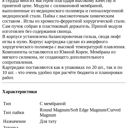
в сердца многих мастеров благодаря высокому качеству и
приятной цене. Модули с силиконовой мембраной,
выполненные из медицинского полимера и гипоаллергенной
медицинской стали. Пайка с высокоточным химическим
составом . Иглы из хромисто-ферритной хирургической стали.
Сам пучок собран в пластиковый держатель. Припой модуля
изготовлен без содержания свинца.
В корпусе установлена балансировочная гильза, сводя люфт
иглы к нулю. Корпус картриджа сделан из аморфного
хирургического полимера с высокой температурой плавления.
Компоненты оставляются из Южной Кореи. Мембрана из
мягкого силикона, не создающего дополнительного
сопротивления.
Картриджи поставляются как в упаковках по 20 шт., так и по
10 шт. - что очень удобно при расчёте бюджета и планировки
работ.
Характеристики
Тип
С мембраной
Round Magnum/Soft Edge Magnum/Curved
Тип пайки
Magnum
Назначение
Для тату
Заточка