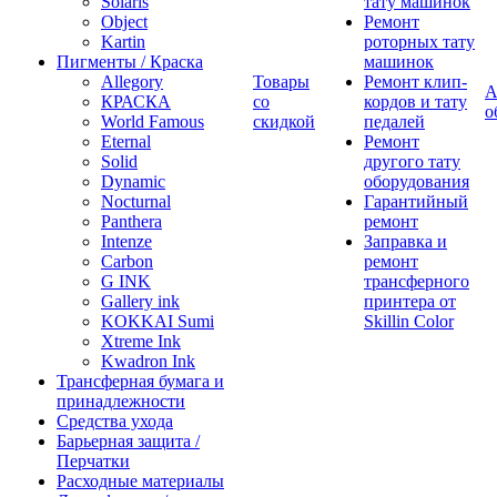
Solaris
тату машинок
Object
Ремонт
Kartin
роторных тату
Пигменты / Краска
машинок
Allegory
Товары
Ремонт клип-
А
КРАСКА
со
кордов и тату
о
World Famous
скидкой
педалей
Eternal
Ремонт
Solid
другого тату
Dynamic
оборудования
Nocturnal
Гарантийный
Panthera
ремонт
Intenze
Заправка и
Carbon
ремонт
G INK
трансферного
Gallery ink
принтера от
KOKKAI Sumi
Skillin Color
Xtreme Ink
Kwadron Ink
Трансферная бумага и
принадлежности
Средства ухода
Барьерная защита /
Перчатки
Расходные материалы