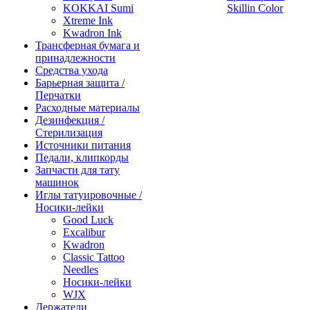
KOKKAI Sumi
Skillin Color
Xtreme Ink
Kwadron Ink
Трансферная бумага и
принадлежности
Средства ухода
Барьерная защита /
Перчатки
Расходные материалы
Дезинфекция /
Стерилизация
Источники питания
Педали, клипкорды
Запчасти для тату
машинок
Иглы татуировочные /
Носики-лейки
Good Luck
Excalibur
Kwadron
Classic Tattoo
Needles
Носики-лейки
WJX
Держатели