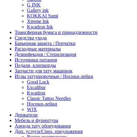
G INK
Gallery ink
KOKKAI Sumi
Xtreme Ink
Kwadron Ink
Трансферная бумага и принадлежности
Средства ухода
Барьерная защита / Перчатки
Расходные материалы
Дезинфекция / Стерилизация
Источники питания
Педали, клипкорды
Запчасти для тату машинок
Иглы татуировочные / Носики-лейки
Good Luck
Excalibur
Kwadron
Classic Tattoo Needles
Носики-лейки
WJX
Держатели
Мебель и фурнитура
Аренда тату оборудования
Доп. услуги/Спец. предложения
Видео инструкции