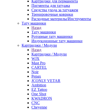
Картриджи для перманента
Пигменты для татуажа
Средства ухода за татуажем
Тренировочные коврики
Расходные материлы/Инструменты
Тату машинки
Назад
Тату машинки
Роторные тату машинки
Индукционные тату машинки
Картриджи / Модули
Назад
Картриджи / Модули
WJX
Mast Pro
CARTEL
Noir
Pepax
JCONLY VETAR
Ambition
EZ Tattoo
One Shot
KWADRON
CNC
Cheyenne