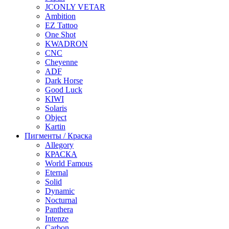
JCONLY VETAR
Ambition
EZ Tattoo
One Shot
KWADRON
CNC
Cheyenne
ADF
Dark Horse
Good Luck
KIWI
Solaris
Object
Kartin
Пигменты / Краска
Allegory
КРАСКА
World Famous
Eternal
Solid
Dynamic
Nocturnal
Panthera
Intenze
Carbon