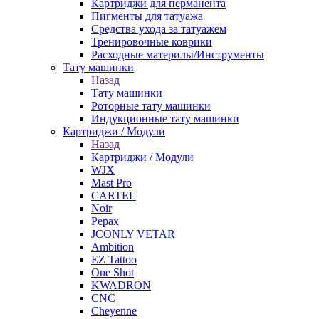
Картриджи для перманента
Пигменты для татуажа
Средства ухода за татуажем
Тренировочные коврики
Расходные материлы/Инструменты
Тату машинки
Назад
Тату машинки
Роторные тату машинки
Индукционные тату машинки
Картриджи / Модули
Назад
Картриджи / Модули
WJX
Mast Pro
CARTEL
Noir
Pepax
JCONLY VETAR
Ambition
EZ Tattoo
One Shot
KWADRON
CNC
Cheyenne