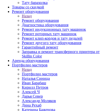
Тату барахолка
Товары со скидкой
Ремонт оборудования
Назад
Ремонт оборудования
Диагностика оборудования
Ремонт индукционных тату машинок
Ремонт роторных тату машинок
Ремонт клип-кордов и тату педалей
Ремонт другого тату оборудования
Гарантийный ремонт
Заправка и ремонт трансферного принтера от
Skillin Color
Аренда оборудования
Портфолио мастеров
Назад
Портфолио мастеров
Наталья Синица
Иван Барабаш
Кирилл Петров
Алексей Ч
Дарья Север
Александр Моляков
Дина Рехаб
Катерина Баженова