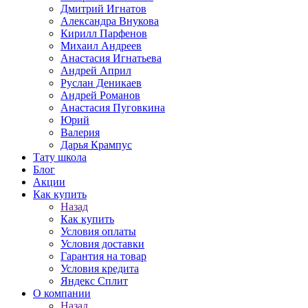
Дмитрий Игнатов
Александра Внукова
Кирилл Парфенов
Михаил Андреев
Анастасия Игнатьева
Андрей Април
Руслан Деникаев
Андрей Романов
Анастасия Пуговкина
Юрий
Валерия
Дарья Крампус
Тату школа
Блог
Акции
Как купить
Назад
Как купить
Условия оплаты
Условия доставки
Гарантия на товар
Условия кредита
Яндекс Сплит
О компании
Назад