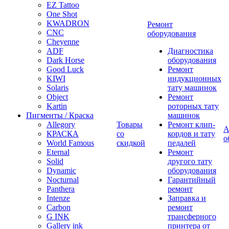
EZ Tattoo
One Shot
KWADRON
Ремонт
CNC
оборудования
Cheyenne
ADF
Диагностика
Dark Horse
оборудования
Good Luck
Ремонт
KIWI
индукционных
Solaris
тату машинок
Object
Ремонт
Kartin
роторных тату
Пигменты / Краска
машинок
Allegory
Товары
Ремонт клип-
А
КРАСКА
со
кордов и тату
о
World Famous
скидкой
педалей
Eternal
Ремонт
Solid
другого тату
Dynamic
оборудования
Nocturnal
Гарантийный
Panthera
ремонт
Intenze
Заправка и
Carbon
ремонт
G INK
трансферного
Gallery ink
принтера от