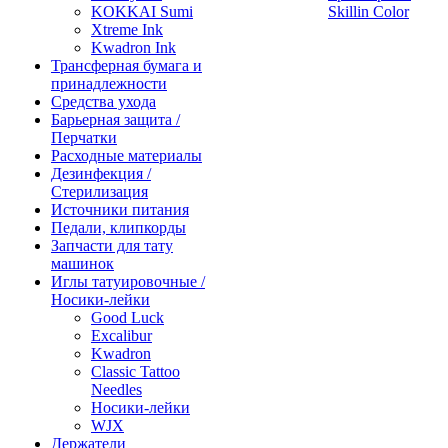
KOKKAI Sumi
Skillin Color
Xtreme Ink
Kwadron Ink
Трансферная бумага и
принадлежности
Средства ухода
Барьерная защита /
Перчатки
Расходные материалы
Дезинфекция /
Стерилизация
Источники питания
Педали, клипкорды
Запчасти для тату
машинок
Иглы татуировочные /
Носики-лейки
Good Luck
Excalibur
Kwadron
Classic Tattoo
Needles
Носики-лейки
WJX
Держатели