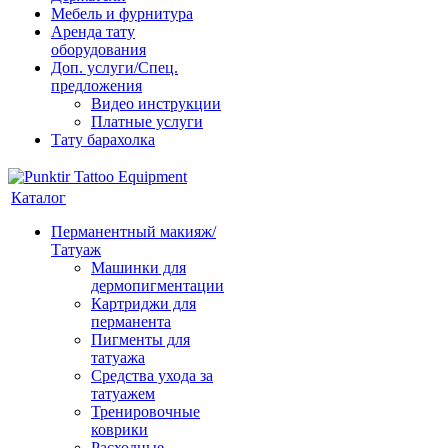
Мебель и фурнитура
Аренда тату
оборудования
Доп. услуги/Спец.
предложения
Видео инструкции
Платные услуги
Тату барахолка
Каталог
Перманентный макияж/
Татуаж
Машинки для
дермопигментации
Картриджи для
перманента
Пигменты для
татуажа
Средства ухода за
татуажем
Тренировочные
коврики
Расходные