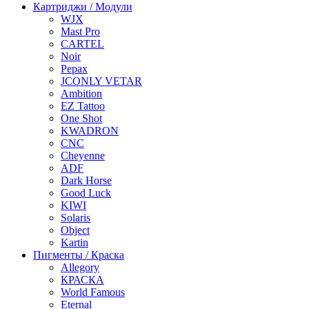
Картриджи / Модули
WJX
Mast Pro
CARTEL
Noir
Pepax
JCONLY VETAR
Ambition
EZ Tattoo
One Shot
KWADRON
CNC
Cheyenne
ADF
Dark Horse
Good Luck
KIWI
Solaris
Object
Kartin
Пигменты / Краска
Allegory
КРАСКА
World Famous
Eternal