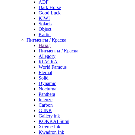
ADF
Dark Horse
Good Luck
KIWI
Solaris
Object
Kartin
Пигменты / Краска
Назад
Пигменты / Краска
Allegory
КРАСКА
World Famous
Eternal
Solid
Dynamic
Nocturnal
Panthera
Intenze
Carbon
G INK
Gallery ink
KOKKAI Sumi
Xtreme Ink
Kwadron Ink