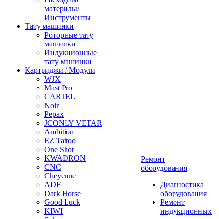
материлы/
Инструменты
Тату машинки
Роторные тату
машинки
Индукционные
тату машинки
Картриджи / Модули
WJX
Mast Pro
CARTEL
Noir
Pepax
JCONLY VETAR
Ambition
EZ Tattoo
One Shot
KWADRON
Ремонт
CNC
оборудования
Cheyenne
ADF
Диагностика
Dark Horse
оборудования
Good Luck
Ремонт
KIWI
индукционных