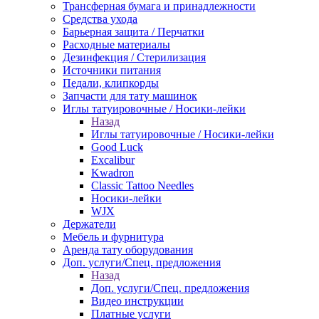
Трансферная бумага и принадлежности
Средства ухода
Барьерная защита / Перчатки
Расходные материалы
Дезинфекция / Стерилизация
Источники питания
Педали, клипкорды
Запчасти для тату машинок
Иглы татуировочные / Носики-лейки
Назад
Иглы татуировочные / Носики-лейки
Good Luck
Excalibur
Kwadron
Classic Tattoo Needles
Носики-лейки
WJX
Держатели
Мебель и фурнитура
Аренда тату оборудования
Доп. услуги/Спец. предложения
Назад
Доп. услуги/Спец. предложения
Видео инструкции
Платные услуги