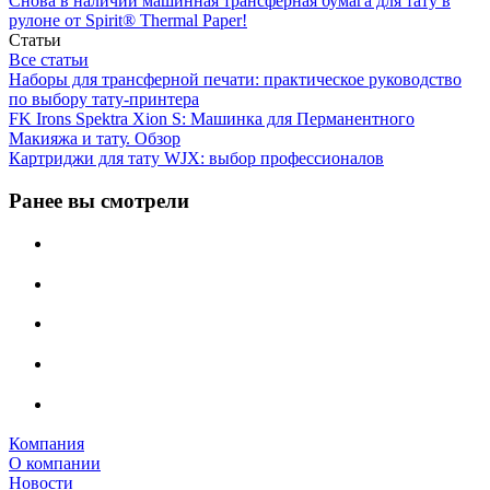
Снова в наличии машинная трансферная бумага для тату в
рулоне от Spirit® Thermal Paper!
Статьи
Все статьи
Наборы для трансферной печати: практическое руководство
по выбору тату‑принтера
FK Irons Spektra Xion S: Машинка для Перманентного
Макияжа и тату. Обзор
Картриджи для тату WJX: выбор профессионалов
Ранее вы смотрели
Компания
О компании
Новости