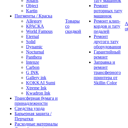
Solaris
тату машинок
Object
Ремонт
Kartin
роторных тату
Пигменты / Краска
машинок
Allegory
Товары
Ремонт клип-
А
КРАСКА
со
кордов и тату
о
World Famous
скидкой
педалей
Eternal
Ремонт
Solid
другого тату
Dynamic
оборудования
Nocturnal
Гарантийный
Panthera
ремонт
Intenze
Заправка и
Carbon
ремонт
G INK
трансферного
Gallery ink
принтера от
KOKKAI Sumi
Skillin Color
Xtreme Ink
Kwadron Ink
Трансферная бумага и
принадлежности
Средства ухода
Барьерная защита /
Перчатки
Расходные материалы