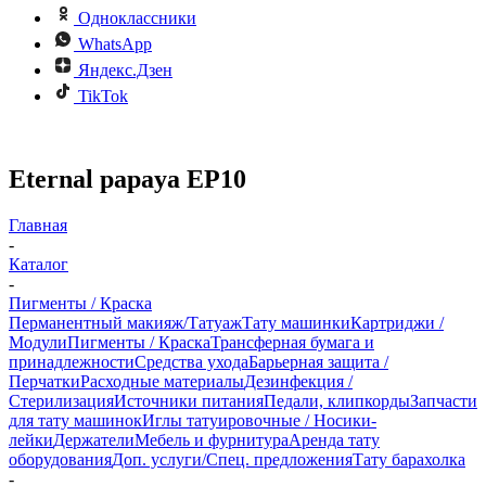
Одноклассники
WhatsApp
Яндекс.Дзен
TikTok
Eternal papaya EP10
Главная
-
Каталог
-
Пигменты / Краска
Перманентный макияж/Татуаж
Тату машинки
Картриджи /
Модули
Пигменты / Краска
Трансферная бумага и
принадлежности
Средства ухода
Барьерная защита /
Перчатки
Расходные материалы
Дезинфекция /
Стерилизация
Источники питания
Педали, клипкорды
Запчасти
для тату машинок
Иглы татуировочные / Носики-
лейки
Держатели
Мебель и фурнитура
Аренда тату
оборудования
Доп. услуги/Спец. предложения
Тату барахолка
-