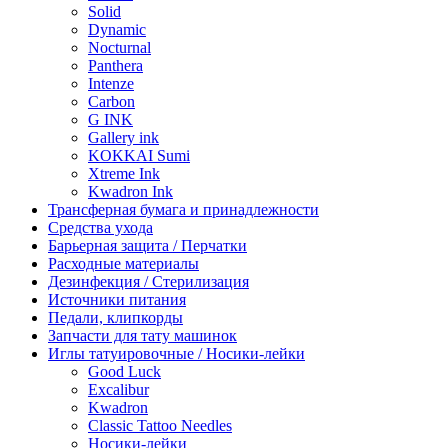
Solid
Dynamic
Nocturnal
Panthera
Intenze
Carbon
G INK
Gallery ink
KOKKAI Sumi
Xtreme Ink
Kwadron Ink
Трансферная бумага и принадлежности
Средства ухода
Барьерная защита / Перчатки
Расходные материалы
Дезинфекция / Стерилизация
Источники питания
Педали, клипкорды
Запчасти для тату машинок
Иглы татуировочные / Носики-лейки
Good Luck
Excalibur
Kwadron
Classic Tattoo Needles
Носики-лейки