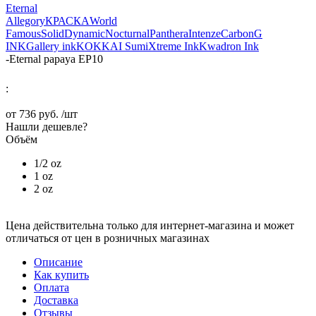
Eternal
Allegory
КРАСКА
World
Famous
Solid
Dynamic
Nocturnal
Panthera
Intenze
Carbon
G
INK
Gallery ink
KOKKAI Sumi
Xtreme Ink
Kwadron Ink
-
Eternal papaya EP10
:
от
736 руб.
/шт
Нашли дешевле?
Объём
1/2 oz
1 oz
2 oz
Цена действительна только для интернет-магазина и может
отличаться от цен в розничных магазинах
Описание
Как купить
Оплата
Доставка
Отзывы