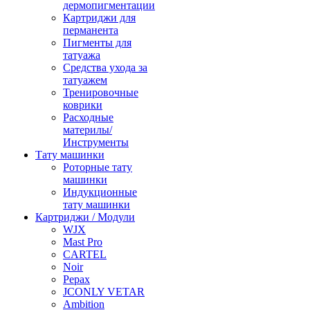
дермопигментации
Картриджи для
перманента
Пигменты для
татуажа
Средства ухода за
татуажем
Тренировочные
коврики
Расходные
материлы/
Инструменты
Тату машинки
Роторные тату
машинки
Индукционные
тату машинки
Картриджи / Модули
WJX
Mast Pro
CARTEL
Noir
Pepax
JCONLY VETAR
Ambition