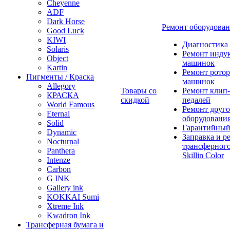
Cheyenne
ADF
Dark Horse
Ремонт оборудова
Good Luck
KIWI
Диагностика
Solaris
Ремонт инду
Object
машинок
Kartin
Ремонт ротор
Пигменты / Краска
машинок
Allegory
Товары со
Ремонт клип-
КРАСКА
скидкой
педалей
World Famous
Ремонт друго
Eternal
оборудовани
Solid
Гарантийный
Dynamic
Заправка и р
Nocturnal
трансферного
Panthera
Skillin Color
Intenze
Carbon
G INK
Gallery ink
KOKKAI Sumi
Xtreme Ink
Kwadron Ink
Трансферная бумага и