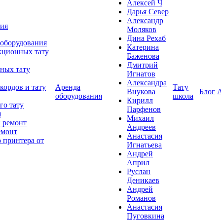
Алексей Ч
Дарья Север
Александр
ния
Моляков
Дина Рехаб
 оборудования
Катерина
кционных тату
Баженова
Дмитрий
ных тату
Игнатов
Александра
кордов и тату
Аренда
Тату
Внукова
Блог
оборудования
школа
Кирилл
го тату
Парфенов
я
Михаил
 ремонт
Андреев
емонт
Анастасия
 принтера от
Игнатьева
Андрей
Април
Руслан
Деникаев
Андрей
Романов
Анастасия
Пуговкина