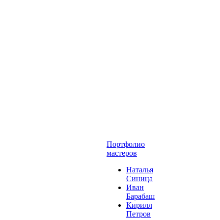
Портфолио
мастеров
Наталья
Синица
Иван
Барабаш
Кирилл
Петров