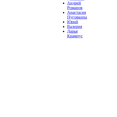
Андрей
Романов
Анастасия
Пуговкина
Юрий
Валерия
Дарья
Крампус