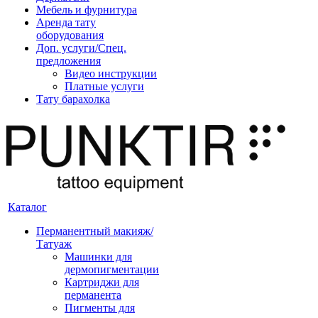
Мебель и фурнитура
Аренда тату
оборудования
Доп. услуги/Спец.
предложения
Видео инструкции
Платные услуги
Тату барахолка
Каталог
Перманентный макияж/
Татуаж
Машинки для
дермопигментации
Картриджи для
перманента
Пигменты для