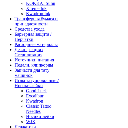
KOKKAI Sumi
Xtreme Ink
Kwadron Ink
Трансферная бумага и
принадлежности
Средства ухода
Барьерная защита /
Перчатки
Расходные материалы
Дезинфекция /
Стерилизация
Источники питания
Педали, клипкорды
Запчасти для тату
машинок
Иглы татуировочные /
Носики-лейки
Good Luck
Excalibur
Kwadron
Classic Tattoo
Needles
Носики-лейки
WJX
Держатели