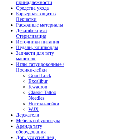
принадлежности
Средства ухода
Барьерная защита /
Перчатки
Расходные материалы
Дезинфекция /
Стерилизация
Источники питания
Педали, клипкорды
Запчасти для тату
машинок
Иглы татуировочные /
Носики-лейки
Good Luck
Excalibur
Kwadron
Classic Tattoo
Needles
Носики-лейки
WJX
Держатели
Мебель и фурнитура
Аренда тату
оборудования
Доп. услуги/Спец.