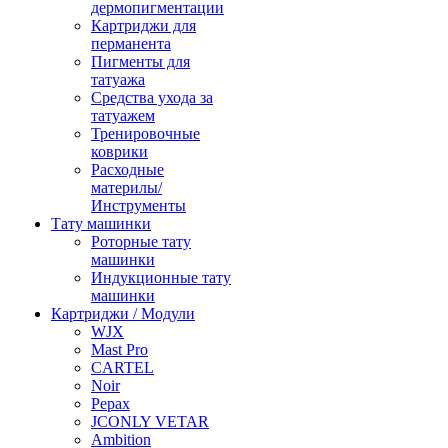
дермопигментации
Картриджи для
перманента
Пигменты для
татуажа
Средства ухода за
татуажем
Тренировочные
коврики
Расходные
материлы/
Инструменты
Тату машинки
Роторные тату
машинки
Индукционные тату
машинки
Картриджи / Модули
WJX
Mast Pro
CARTEL
Noir
Pepax
JCONLY VETAR
Ambition