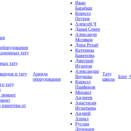
Иван
Барабаш
Кирилл
Петров
Алексей Ч
Дарья Север
Александр
ния
Моляков
Дина Рехаб
 оборудования
Катерина
кционных тату
Баженова
Дмитрий
ных тату
Игнатов
Александра
кордов и тату
Аренда
Тату
Внукова
Блог
оборудования
школа
Кирилл
го тату
Парфенов
я
Михаил
 ремонт
Андреев
емонт
Анастасия
 принтера от
Игнатьева
Андрей
Април
Руслан
Деникаев