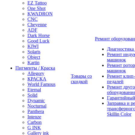
EZ Tattoo
One Shot
KWADRON
CNC
Cheyenne
ADF
Dark Horse
Ремонт оборудова
Good Luck
KIWI
Диагностика
Solaris
Ремонт инду
Object
машинок
Kartin
Ремонт ротор
Пигменты / Краска
машинок
Allegory
Товары со
Ремонт клип-
КРАСКА
скидкой
педалей
World Famous
Ремонт друго
Eternal
оборудовани
Solid
Гарантийный
Dynamic
Заправка и р
Nocturnal
трансферного
Panthera
Skillin Color
Intenze
Carbon
G INK
Gallery ink