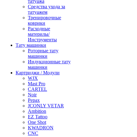
татуажа
Средства ухода за
татуажем
Тренировочные
коврики
Расходные
материлы/
Инструменты
Тату машинки
Роторные тату
машинки
Индукционные тату
машинки
Картриджи / Модули
WJX
Mast Pro
CARTEL
Noir
Pepax
JCONLY VETAR
Ambition
EZ Tattoo
One Shot
KWADRON
CNC