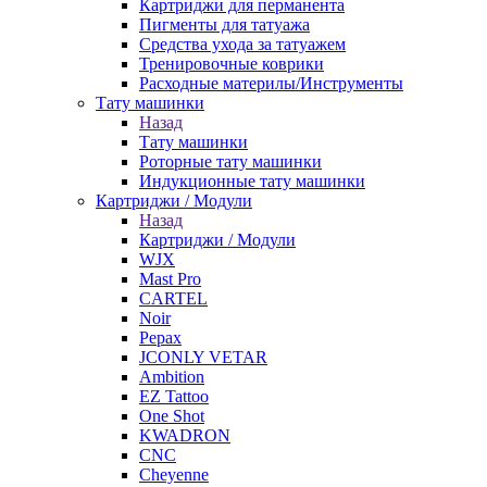
Картриджи для перманента
Пигменты для татуажа
Средства ухода за татуажем
Тренировочные коврики
Расходные материлы/Инструменты
Тату машинки
Назад
Тату машинки
Роторные тату машинки
Индукционные тату машинки
Картриджи / Модули
Назад
Картриджи / Модули
WJX
Mast Pro
CARTEL
Noir
Pepax
JCONLY VETAR
Ambition
EZ Tattoo
One Shot
KWADRON
CNC
Cheyenne