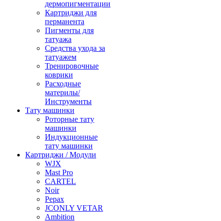
дермопигментации
Картриджи для
перманента
Пигменты для
татуажа
Средства ухода за
татуажем
Тренировочные
коврики
Расходные
материлы/
Инструменты
Тату машинки
Роторные тату
машинки
Индукционные
тату машинки
Картриджи / Модули
WJX
Mast Pro
CARTEL
Noir
Pepax
JCONLY VETAR
Ambition