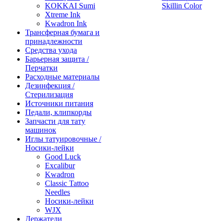
KOKKAI Sumi
Skillin Color
Xtreme Ink
Kwadron Ink
Трансферная бумага и
принадлежности
Средства ухода
Барьерная защита /
Перчатки
Расходные материалы
Дезинфекция /
Стерилизация
Источники питания
Педали, клипкорды
Запчасти для тату
машинок
Иглы татуировочные /
Носики-лейки
Good Luck
Excalibur
Kwadron
Classic Tattoo
Needles
Носики-лейки
WJX
Держатели