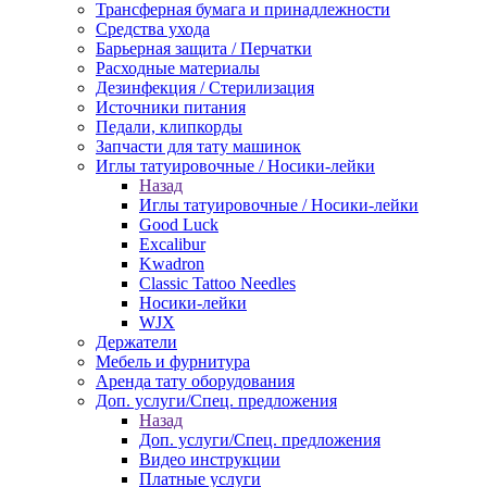
Трансферная бумага и принадлежности
Средства ухода
Барьерная защита / Перчатки
Расходные материалы
Дезинфекция / Стерилизация
Источники питания
Педали, клипкорды
Запчасти для тату машинок
Иглы татуировочные / Носики-лейки
Назад
Иглы татуировочные / Носики-лейки
Good Luck
Excalibur
Kwadron
Classic Tattoo Needles
Носики-лейки
WJX
Держатели
Мебель и фурнитура
Аренда тату оборудования
Доп. услуги/Спец. предложения
Назад
Доп. услуги/Спец. предложения
Видео инструкции
Платные услуги