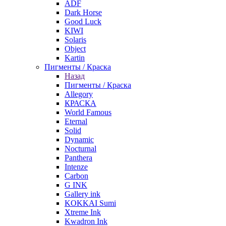
ADF
Dark Horse
Good Luck
KIWI
Solaris
Object
Kartin
Пигменты / Краска
Назад
Пигменты / Краска
Allegory
КРАСКА
World Famous
Eternal
Solid
Dynamic
Nocturnal
Panthera
Intenze
Carbon
G INK
Gallery ink
KOKKAI Sumi
Xtreme Ink
Kwadron Ink