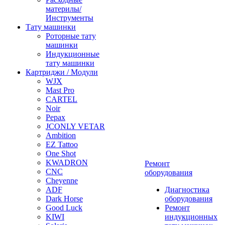
материлы/
Инструменты
Тату машинки
Роторные тату
машинки
Индукционные
тату машинки
Картриджи / Модули
WJX
Mast Pro
CARTEL
Noir
Pepax
JCONLY VETAR
Ambition
EZ Tattoo
One Shot
KWADRON
Ремонт
CNC
оборудования
Cheyenne
ADF
Диагностика
Dark Horse
оборудования
Good Luck
Ремонт
KIWI
индукционных