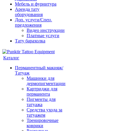
Мебель и фурнитура
Аренда тату
оборудования
Доп. услуги/Спец.
предложения
Видео инструкции
Платные услуги
Тату барахолка
Каталог
Перманентный макияж/
Татуаж
Машинки для
дермопигментации
Картриджи для
перманента
Пигменты для
татуажа
Средства ухода за
татуажем
Тренировочные
коврики
Расходные