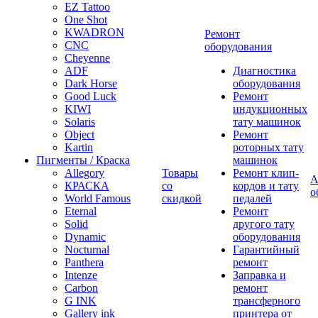
EZ Tattoo
One Shot
KWADRON
Ремонт
CNC
оборудования
Cheyenne
ADF
Диагностика
Dark Horse
оборудования
Good Luck
Ремонт
KIWI
индукционных
Solaris
тату машинок
Object
Ремонт
Kartin
роторных тату
Пигменты / Краска
машинок
Allegory
Товары
Ремонт клип-
А
КРАСКА
со
кордов и тату
о
World Famous
скидкой
педалей
Eternal
Ремонт
Solid
другого тату
Dynamic
оборудования
Nocturnal
Гарантийный
Panthera
ремонт
Intenze
Заправка и
Carbon
ремонт
G INK
трансферного
Gallery ink
принтера от