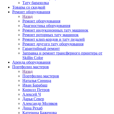
Тату барахолка
Товары со скидкой
Ремонт оборудования
Назад
Ремонт оборудования
Диагностика оборудования
Ремонт индукционных тату машинок
Ремонт роторных тату машинок
Ремонт клип-кордов и тату педалей
Ремонт другого тату оборудования
Гарантийный ремонт
Заправка и ремонт трансферного принтера от
Skillin Color
Аренда оборудования
Портфолио мастеров
Назад
Портфолио мастеров
Наталья Синица
Иван Барабаш
Кирилл Петров
Алексей Ч
Дарья Север
Александр Моляков
Дина Рехаб
Катерина Баженова