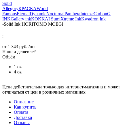
Solid
Allegory
КРАСКА
World
Famous
Eternal
Dynamic
Nocturnal
Panthera
Intenze
Carbon
G
INK
Gallery ink
KOKKAI Sumi
Xtreme Ink
Kwadron Ink
-
Solid Ink HORITOMO MOEGI
:
от
1 343 руб.
/шт
Нашли дешевле?
Объём
1 oz
4 oz
Цена действительна только для интернет-магазина и может
отличаться от цен в розничных магазинах
Описание
Как купить
Оплата
Доставка
Отзывы