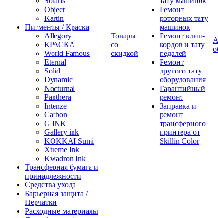
Solaris
тату машинок
Object
Ремонт
Kartin
роторных тату
Пигменты / Краска
машинок
Allegory
Товары
Ремонт клип-
А
КРАСКА
со
кордов и тату
о
World Famous
скидкой
педалей
Eternal
Ремонт
Solid
другого тату
Dynamic
оборудования
Nocturnal
Гарантийный
Panthera
ремонт
Intenze
Заправка и
Carbon
ремонт
G INK
трансферного
Gallery ink
принтера от
KOKKAI Sumi
Skillin Color
Xtreme Ink
Kwadron Ink
Трансферная бумага и
принадлежности
Средства ухода
Барьерная защита /
Перчатки
Расходные материалы