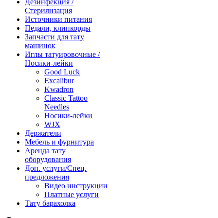
Дезинфекция /
Стерилизация
Источники питания
Педали, клипкорды
Запчасти для тату
машинок
Иглы татуировочные /
Носики-лейки
Good Luck
Excalibur
Kwadron
Classic Tattoo
Needles
Носики-лейки
WJX
Держатели
Мебель и фурнитура
Аренда тату
оборудования
Доп. услуги/Спец.
предложения
Видео инструкции
Платные услуги
Тату барахолка