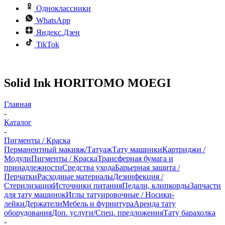
Одноклассники
WhatsApp
Яндекс.Дзен
TikTok
Solid Ink HORITOMO MOEGI
Главная
-
Каталог
-
Пигменты / Краска
Перманентный макияж/Татуаж
Тату машинки
Картриджи /
Модули
Пигменты / Краска
Трансферная бумага и
принадлежности
Средства ухода
Барьерная защита /
Перчатки
Расходные материалы
Дезинфекция /
Стерилизация
Источники питания
Педали, клипкорды
Запчасти
для тату машинок
Иглы татуировочные / Носики-
лейки
Держатели
Мебель и фурнитура
Аренда тату
оборудования
Доп. услуги/Спец. предложения
Тату барахолка
-