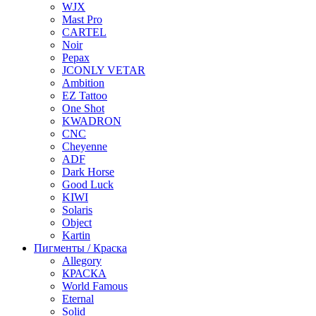
WJX
Mast Pro
CARTEL
Noir
Pepax
JCONLY VETAR
Ambition
EZ Tattoo
One Shot
KWADRON
CNC
Cheyenne
ADF
Dark Horse
Good Luck
KIWI
Solaris
Object
Kartin
Пигменты / Краска
Allegory
КРАСКА
World Famous
Eternal
Solid