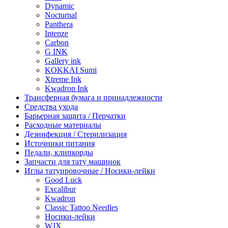
Dynamic
Nocturnal
Panthera
Intenze
Carbon
G INK
Gallery ink
KOKKAI Sumi
Xtreme Ink
Kwadron Ink
Трансферная бумага и принадлежности
Средства ухода
Барьерная защита / Перчатки
Расходные материалы
Дезинфекция / Стерилизация
Источники питания
Педали, клипкорды
Запчасти для тату машинок
Иглы татуировочные / Носики-лейки
Good Luck
Excalibur
Kwadron
Classic Tattoo Needles
Носики-лейки
WJX