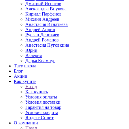
Дмитрий Игнатов
Александра Внукова
Кирилл Парфенов
Михаил Андреев
Анастасия Игнатьева
Андрей Април
Руслан Деникаев
Андрей Романов
Анастасия Пуговкина
Юрий
Валерия
Дарья Крампус
Тату школа
Блог
Акции
Как купить
Назад
Как купить
Условия оплаты
Условия доставки
Гарантия на товар
Условия кредита
Яндекс Сплит
О компании
Назад