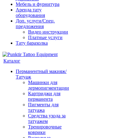
Мебель и фурнитура
Аренда тату
оборудования
Доп. услуги/Спец.
предложения
Видео инструкции
Платные услуги
Тату барахолка
Каталог
Перманентный макияж/
Татуаж
Машинки для
дермопигментации
Картриджи для
перманента
Пигменты для
татуажа
Средства ухода за
татуажем
Тренировочные
коврики
Расходные