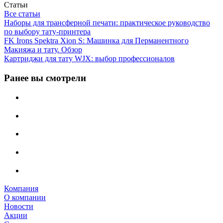
Статьи
Все статьи
Наборы для трансферной печати: практическое руководство
по выбору тату‑принтера
FK Irons Spektra Xion S: Машинка для Перманентного
Макияжа и тату. Обзор
Картриджи для тату WJX: выбор профессионалов
Ранее вы смотрели
Компания
О компании
Новости
Акции