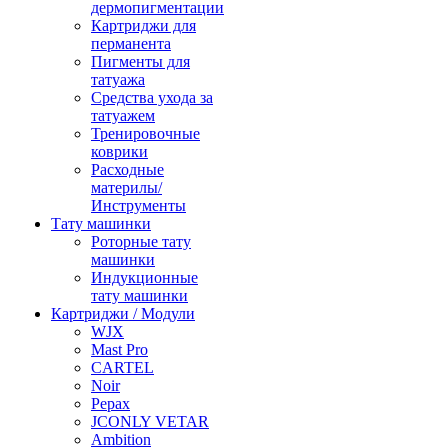
дермопигментации
Картриджи для
перманента
Пигменты для
татуажа
Средства ухода за
татуажем
Тренировочные
коврики
Расходные
материлы/
Инструменты
Тату машинки
Роторные тату
машинки
Индукционные
тату машинки
Картриджи / Модули
WJX
Mast Pro
CARTEL
Noir
Pepax
JCONLY VETAR
Ambition