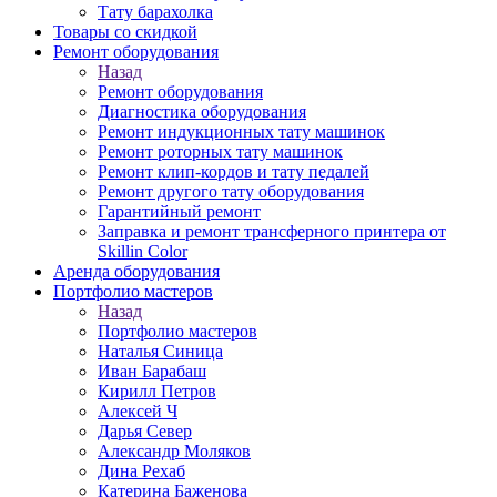
Тату барахолка
Товары со скидкой
Ремонт оборудования
Назад
Ремонт оборудования
Диагностика оборудования
Ремонт индукционных тату машинок
Ремонт роторных тату машинок
Ремонт клип-кордов и тату педалей
Ремонт другого тату оборудования
Гарантийный ремонт
Заправка и ремонт трансферного принтера от
Skillin Color
Аренда оборудования
Портфолио мастеров
Назад
Портфолио мастеров
Наталья Синица
Иван Барабаш
Кирилл Петров
Алексей Ч
Дарья Север
Александр Моляков
Дина Рехаб
Катерина Баженова