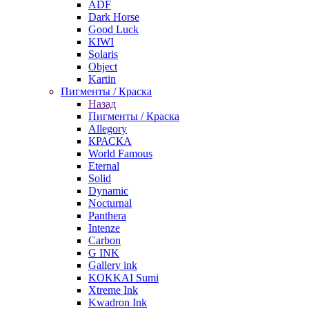
ADF
Dark Horse
Good Luck
KIWI
Solaris
Object
Kartin
Пигменты / Краска
Назад
Пигменты / Краска
Allegory
КРАСКА
World Famous
Eternal
Solid
Dynamic
Nocturnal
Panthera
Intenze
Carbon
G INK
Gallery ink
KOKKAI Sumi
Xtreme Ink
Kwadron Ink