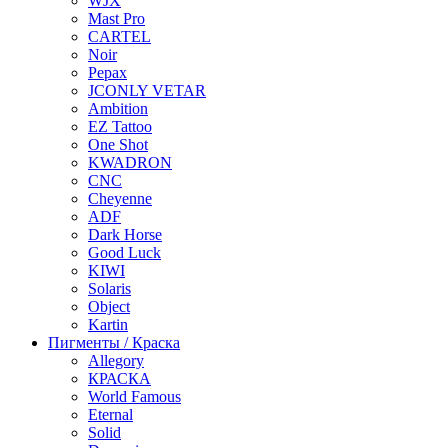
WJX
Mast Pro
CARTEL
Noir
Pepax
JCONLY VETAR
Ambition
EZ Tattoo
One Shot
KWADRON
CNC
Cheyenne
ADF
Dark Horse
Good Luck
KIWI
Solaris
Object
Kartin
Пигменты / Краска
Allegory
КРАСКА
World Famous
Eternal
Solid