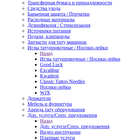
Трансферная бумага и принадлежности
Средства ухода
Барьерная защита / Перчатки
Расходные материалы
Дезинфекция / Стерилизация
Источники питания
Педали, клипкорды
Запчасти для тату машинок
Иглы татуировочные / Носики-лейки
Назад
Иглы татуировочные / Носики-лейки
Good Luck
Excalibur
Kwadron
Classic Tattoo Needles
Носики-лейки
WJX
Держатели
Мебель и фурнитура
Аренда тату оборудования
Доп. услуги/Спец. предложения
Назад
Доп. услуги/Спец. предложения
Видео инструкции
Платные услуги