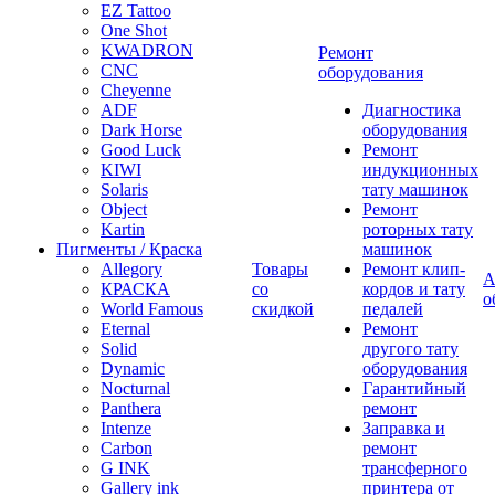
EZ Tattoo
One Shot
KWADRON
Ремонт
CNC
оборудования
Cheyenne
ADF
Диагностика
Dark Horse
оборудования
Good Luck
Ремонт
KIWI
индукционных
Solaris
тату машинок
Object
Ремонт
Kartin
роторных тату
Пигменты / Краска
машинок
Allegory
Товары
Ремонт клип-
А
КРАСКА
со
кордов и тату
о
World Famous
скидкой
педалей
Eternal
Ремонт
Solid
другого тату
Dynamic
оборудования
Nocturnal
Гарантийный
Panthera
ремонт
Intenze
Заправка и
Carbon
ремонт
G INK
трансферного
Gallery ink
принтера от