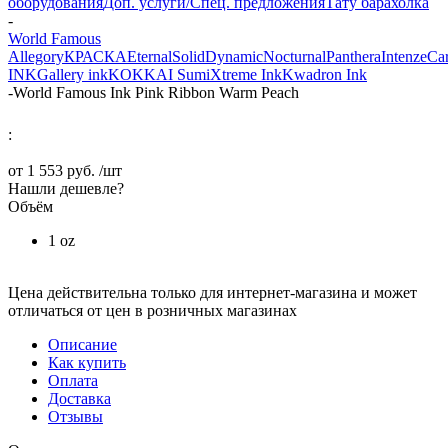
оборудования
Доп. услуги/Спец. предложения
Тату барахолка
-
World Famous
Allegory
КРАСКА
Eternal
Solid
Dynamic
Nocturnal
Panthera
Intenze
Ca
INK
Gallery ink
KOKKAI Sumi
Xtreme Ink
Kwadron Ink
-
World Famous Ink Pink Ribbon Warm Peach
:
от
1 553 руб.
/шт
Нашли дешевле?
Объём
1 oz
Цена действительна только для интернет-магазина и может
отличаться от цен в розничных магазинах
Описание
Как купить
Оплата
Доставка
Отзывы