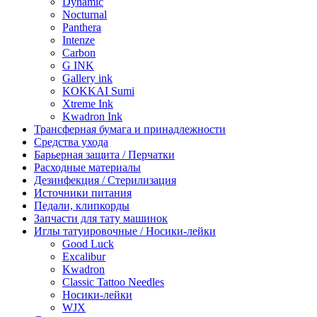
Dynamic
Nocturnal
Panthera
Intenze
Carbon
G INK
Gallery ink
KOKKAI Sumi
Xtreme Ink
Kwadron Ink
Трансферная бумага и принадлежности
Средства ухода
Барьерная защита / Перчатки
Расходные материалы
Дезинфекция / Стерилизация
Источники питания
Педали, клипкорды
Запчасти для тату машинок
Иглы татуировочные / Носики-лейки
Good Luck
Excalibur
Kwadron
Classic Tattoo Needles
Носики-лейки
WJX