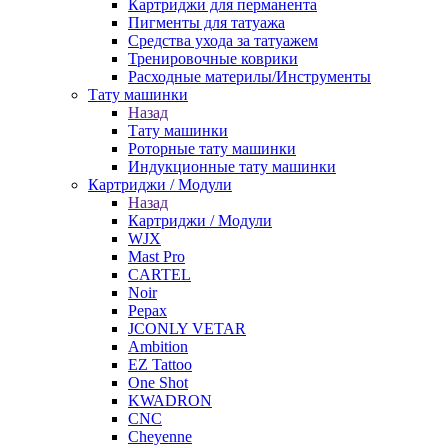
Картриджи для перманента
Пигменты для татуажа
Средства ухода за татуажем
Тренировочные коврики
Расходные материлы/Инструменты
Тату машинки
Назад
Тату машинки
Роторные тату машинки
Индукционные тату машинки
Картриджи / Модули
Назад
Картриджи / Модули
WJX
Mast Pro
CARTEL
Noir
Pepax
JCONLY VETAR
Ambition
EZ Tattoo
One Shot
KWADRON
CNC
Cheyenne