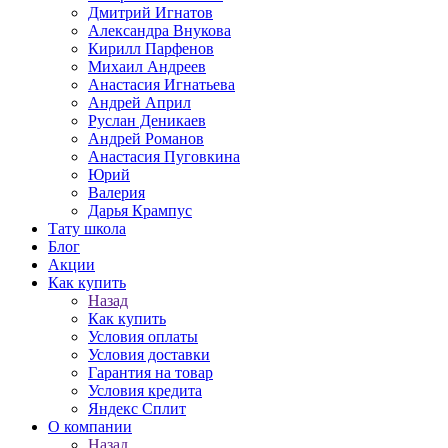
Дмитрий Игнатов
Александра Внукова
Кирилл Парфенов
Михаил Андреев
Анастасия Игнатьева
Андрей Април
Руслан Деникаев
Андрей Романов
Анастасия Пуговкина
Юрий
Валерия
Дарья Крампус
Тату школа
Блог
Акции
Как купить
Назад
Как купить
Условия оплаты
Условия доставки
Гарантия на товар
Условия кредита
Яндекс Сплит
О компании
Назад