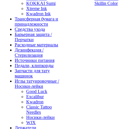
KOKKAI Sumi
Skillin Color
Xtreme Ink
Kwadron Ink
Трансферная бумага и
принадлежности
Средства ухода
Барьерная защита /
Перчатки
Расходные материалы
Дезинфекция /
Стерилизация
Источники питания
Педали, клипкорды
Запчасти для тату
машинок
Иглы татуировочные /
Носики-лейки
Good Luck
Excalibur
Kwadron
Classic Tattoo
Needles
Носики-лейки
WJX
Держатели