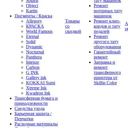
Solaris
тату машинок
Object
Ремонт
Kartin
роторных тату
Пигменты / Краска
машинок
Allegory
Товары
Ремонт клип-
А
КРАСКА
со
кордов и тату
о
World Famous
скидкой
педалей
Eternal
Ремонт
Solid
другого тату
Dynamic
оборудования
Nocturnal
Гарантийный
Panthera
ремонт
Intenze
Заправка и
Carbon
ремонт
G INK
трансферного
Gallery ink
принтера от
KOKKAI Sumi
Skillin Color
Xtreme Ink
Kwadron Ink
Трансферная бумага и
принадлежности
Средства ухода
Барьерная защита /
Перчатки
Расходные материалы