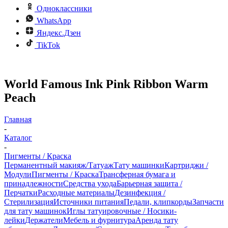
Одноклассники
WhatsApp
Яндекс.Дзен
TikTok
World Famous Ink Pink Ribbon Warm
Peach
Главная
-
Каталог
-
Пигменты / Краска
Перманентный макияж/Татуаж
Тату машинки
Картриджи /
Модули
Пигменты / Краска
Трансферная бумага и
принадлежности
Средства ухода
Барьерная защита /
Перчатки
Расходные материалы
Дезинфекция /
Стерилизация
Источники питания
Педали, клипкорды
Запчасти
для тату машинок
Иглы татуировочные / Носики-
лейки
Держатели
Мебель и фурнитура
Аренда тату