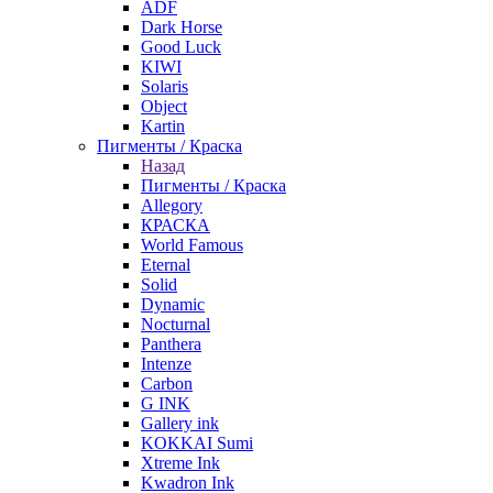
ADF
Dark Horse
Good Luck
KIWI
Solaris
Object
Kartin
Пигменты / Краска
Назад
Пигменты / Краска
Allegory
КРАСКА
World Famous
Eternal
Solid
Dynamic
Nocturnal
Panthera
Intenze
Carbon
G INK
Gallery ink
KOKKAI Sumi
Xtreme Ink
Kwadron Ink