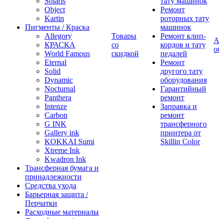
Solaris
тату машинок
Object
Ремонт
Kartin
роторных тату
Пигменты / Краска
машинок
Allegory
Товары
Ремонт клип-
А
КРАСКА
со
кордов и тату
о
World Famous
скидкой
педалей
Eternal
Ремонт
Solid
другого тату
Dynamic
оборудования
Nocturnal
Гарантийный
Panthera
ремонт
Intenze
Заправка и
Carbon
ремонт
G INK
трансферного
Gallery ink
принтера от
KOKKAI Sumi
Skillin Color
Xtreme Ink
Kwadron Ink
Трансферная бумага и
принадлежности
Средства ухода
Барьерная защита /
Перчатки
Расходные материалы