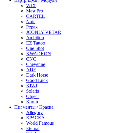
Картриджи / Модули
WJX
Mast Pro
CARTEL
Noir
Pepax
JCONLY VETAR
Ambition
EZ Tattoo
One Shot
KWADRON
CNC
Cheyenne
ADF
Dark Horse
Good Luck
KIWI
Solaris
Object
Kartin
Пигменты / Краска
Allegory
КРАСКА
World Famous
Eternal