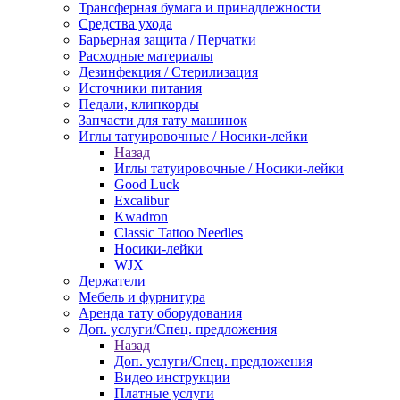
Трансферная бумага и принадлежности
Средства ухода
Барьерная защита / Перчатки
Расходные материалы
Дезинфекция / Стерилизация
Источники питания
Педали, клипкорды
Запчасти для тату машинок
Иглы татуировочные / Носики-лейки
Назад
Иглы татуировочные / Носики-лейки
Good Luck
Excalibur
Kwadron
Classic Tattoo Needles
Носики-лейки
WJX
Держатели
Мебель и фурнитура
Аренда тату оборудования
Доп. услуги/Спец. предложения
Назад
Доп. услуги/Спец. предложения
Видео инструкции
Платные услуги