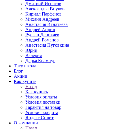
Дмитрий Игнатов
Александра Внукова
Кирилл Парфенов
Михаил Андреев
Анастасия Игнатьева
Андрей Април
Руслан Деникаев
Андрей Романов
Анастасия Пуговкина
Юрий
Валерия
Дарья Крампус
Тату школа
Блог
Акции
Как купить
Назад
Как купить
Условия оплаты
Условия доставки
Гарантия на товар
Условия кредита
Яндекс Сплит
О компании
Назад