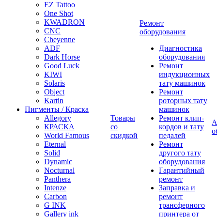
EZ Tattoo
One Shot
KWADRON
Ремонт
CNC
оборудования
Cheyenne
ADF
Диагностика
Dark Horse
оборудования
Good Luck
Ремонт
KIWI
индукционных
Solaris
тату машинок
Object
Ремонт
Kartin
роторных тату
Пигменты / Краска
машинок
Allegory
Товары
Ремонт клип-
А
КРАСКА
со
кордов и тату
о
World Famous
скидкой
педалей
Eternal
Ремонт
Solid
другого тату
Dynamic
оборудования
Nocturnal
Гарантийный
Panthera
ремонт
Intenze
Заправка и
Carbon
ремонт
G INK
трансферного
Gallery ink
принтера от