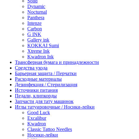
Solid
Dynamic
Nocturnal
Panthera
Intenze
Carbon
G INK
Gallery ink
KOKKAI Sumi
Xtreme Ink
Kwadron Ink
Трансферная бумага и принадлежности
Средства ухода
Барьерная защита / Перчатки
Расходные материалы
Дезинфекция / Стерилизация
Источники питания
Педали, клипкорды
Запчасти для тату машинок
Иглы татуировочные / Носики-лейки
Good Luck
Excalibur
Kwadron
Classic Tattoo Needles
Носики-лейки