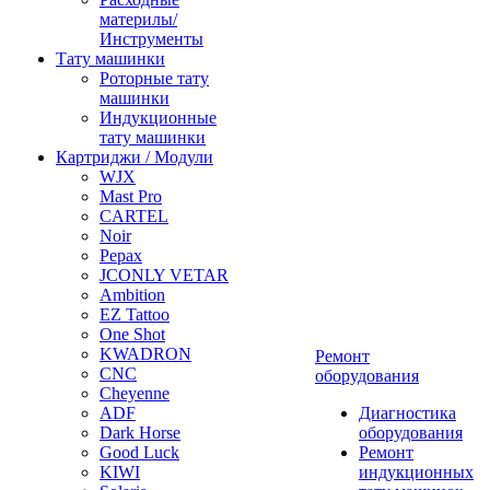
материлы/
Инструменты
Тату машинки
Роторные тату
машинки
Индукционные
тату машинки
Картриджи / Модули
WJX
Mast Pro
CARTEL
Noir
Pepax
JCONLY VETAR
Ambition
EZ Tattoo
One Shot
KWADRON
Ремонт
CNC
оборудования
Cheyenne
ADF
Диагностика
Dark Horse
оборудования
Good Luck
Ремонт
KIWI
индукционных