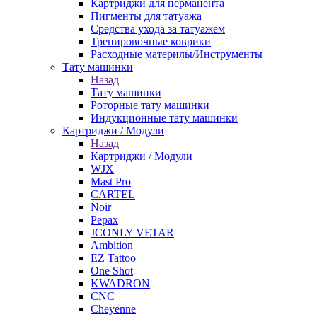
Картриджи для перманента
Пигменты для татуажа
Средства ухода за татуажем
Тренировочные коврики
Расходные материлы/Инструменты
Тату машинки
Назад
Тату машинки
Роторные тату машинки
Индукционные тату машинки
Картриджи / Модули
Назад
Картриджи / Модули
WJX
Mast Pro
CARTEL
Noir
Pepax
JCONLY VETAR
Ambition
EZ Tattoo
One Shot
KWADRON
CNC
Cheyenne