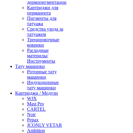
дермопигментации
Картриджи для
перманента
Пигменты для
татуажа
Средства ухода за
татуажем
Тренировочные
коврики
Расходные
материлы/
Инструменты
Тату машинки
Роторные тату
машинки
Индукционные
тату машинки
Картриджи / Модули
WJX
Mast Pro
CARTEL
Noir
Pepax
JCONLY VETAR
Ambition