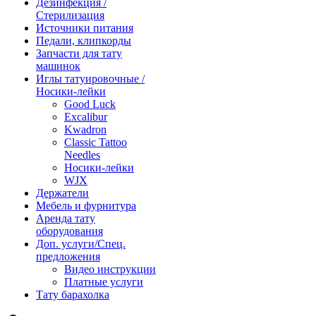
Дезинфекция /
Стерилизация
Источники питания
Педали, клипкорды
Запчасти для тату
машинок
Иглы татуировочные /
Носики-лейки
Good Luck
Excalibur
Kwadron
Classic Tattoo
Needles
Носики-лейки
WJX
Держатели
Мебель и фурнитура
Аренда тату
оборудования
Доп. услуги/Спец.
предложения
Видео инструкции
Платные услуги
Тату барахолка