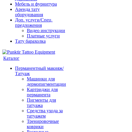
Мебель и фурнитура
Аренда тату
оборудования
Доп. услуги/Спец.
предложения
Видео инструкции
Платные услуги
Тату барахолка
Каталог
Перманентный макияж/
Татуаж
Машинки для
дермопигментации
Картриджи для
перманента
Пигменты для
татуажа
Средства ухода за
татуажем
Тренировочные
коврики
Расходные