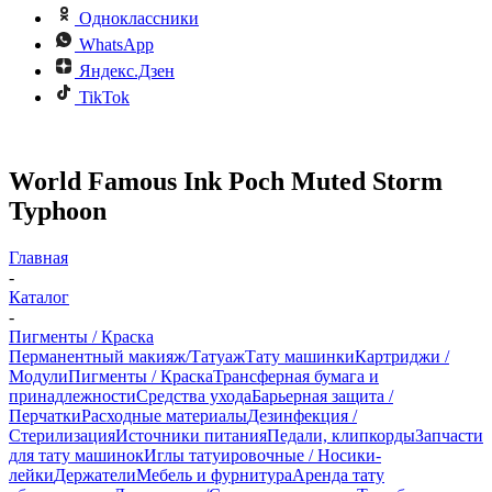
Одноклассники
WhatsApp
Яндекс.Дзен
TikTok
World Famous Ink Poch Muted Storm
Typhoon
Главная
-
Каталог
-
Пигменты / Краска
Перманентный макияж/Татуаж
Тату машинки
Картриджи /
Модули
Пигменты / Краска
Трансферная бумага и
принадлежности
Средства ухода
Барьерная защита /
Перчатки
Расходные материалы
Дезинфекция /
Стерилизация
Источники питания
Педали, клипкорды
Запчасти
для тату машинок
Иглы татуировочные / Носики-
лейки
Держатели
Мебель и фурнитура
Аренда тату