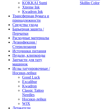
KOKKAI Sumi
Skillin Color
Xtreme Ink
Kwadron Ink
Трансферная бумага и
принадлежности
Средства ухода
Барьерная защита /
Перчатки
Расходные материалы
Дезинфекция /
Стерилизация
Источники питания
Педали, клипкорды
Запчасти для тату
машинок
Иглы татуировочные /
Носики-лейки
Good Luck
Excalibur
Kwadron
Classic Tattoo
Needles
Носики-лейки
WJX
Держатели