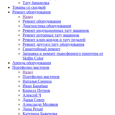
Тату барахолка
Товары со скидкой
Ремонт оборудования
Назад
Ремонт оборудования
Диагностика оборудования
Ремонт индукционных тату машинок
Ремонт роторных тату машинок
Ремонт клип-кордов и тату педалей
Ремонт другого тату оборудования
Гарантийный ремонт
Заправка и ремонт трансферного принтера от
Skillin Color
Аренда оборудования
Портфолио мастеров
Назад
Портфолио мастеров
Наталья Синица
Иван Барабаш
Кирилл Петров
Алексей Ч
Дарья Север
Александр Моляков
Дина Рехаб
Катерина Баженова