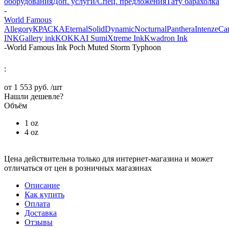
оборудования
Доп. услуги/Спец. предложения
Тату барахолка
-
World Famous
Allegory
КРАСКА
Eternal
Solid
Dynamic
Nocturnal
Panthera
Intenze
Ca
INK
Gallery ink
KOKKAI Sumi
Xtreme Ink
Kwadron Ink
-
World Famous Ink Poch Muted Storm Typhoon
:
от
1 553 руб.
/шт
Нашли дешевле?
Объём
1 oz
4 oz
Цена действительна только для интернет-магазина и может
отличаться от цен в розничных магазинах
Описание
Как купить
Оплата
Доставка
Отзывы