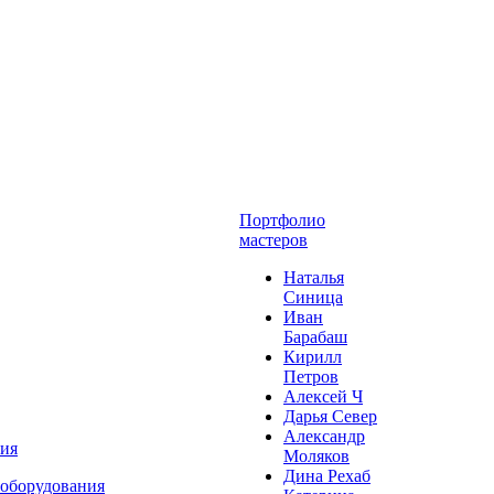
Портфолио
мастеров
Наталья
Синица
Иван
Барабаш
Кирилл
Петров
Алексей Ч
Дарья Север
Александр
ния
Моляков
Дина Рехаб
 оборудования