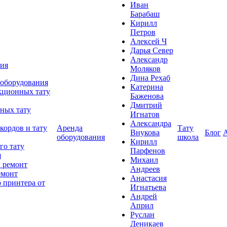
Иван
Барабаш
Кирилл
Петров
Алексей Ч
Дарья Север
Александр
ния
Моляков
Дина Рехаб
 оборудования
Катерина
кционных тату
Баженова
Дмитрий
ных тату
Игнатов
Александра
кордов и тату
Аренда
Тату
Внукова
Блог
оборудования
школа
Кирилл
го тату
Парфенов
я
Михаил
 ремонт
Андреев
емонт
Анастасия
 принтера от
Игнатьева
Андрей
Април
Руслан
Деникаев