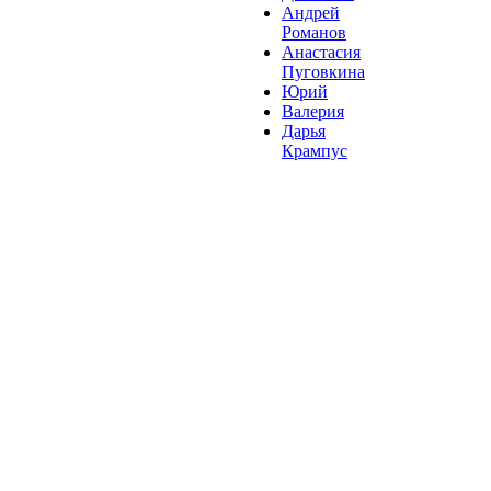
Андрей
Романов
Анастасия
Пуговкина
Юрий
Валерия
Дарья
Крампус