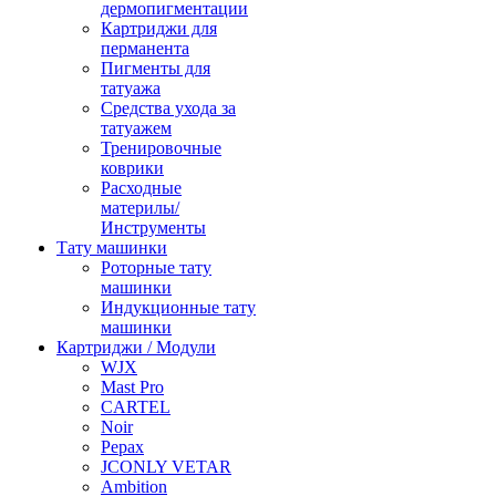
дермопигментации
Картриджи для
перманента
Пигменты для
татуажа
Средства ухода за
татуажем
Тренировочные
коврики
Расходные
материлы/
Инструменты
Тату машинки
Роторные тату
машинки
Индукционные тату
машинки
Картриджи / Модули
WJX
Mast Pro
CARTEL
Noir
Pepax
JCONLY VETAR
Ambition