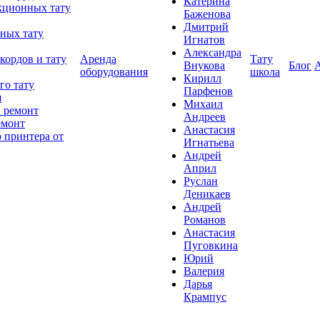
Катерина
кционных тату
Баженова
Дмитрий
ных тату
Игнатов
Александра
кордов и тату
Аренда
Тату
Внукова
Блог
оборудования
школа
Кирилл
го тату
Парфенов
я
Михаил
 ремонт
Андреев
емонт
Анастасия
 принтера от
Игнатьева
Андрей
Април
Руслан
Деникаев
Андрей
Романов
Анастасия
Пуговкина
Юрий
Валерия
Дарья
Крампус