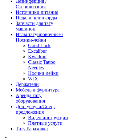
Дезинфекция /
Стерилизация
Источники питания
Педали, клипкорды
Запчасти для тату
машинок
Иглы татуировочные /
Носики-лейки
Good Luck
Excalibur
Kwadron
Classic Tattoo
Needles
Носики-лейки
WJX
Держатели
Мебель и фурнитура
Аренда тату
оборудования
Доп. услуги/Спец.
предложения
Видео инструкции
Платные услуги
Тату барахолка