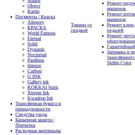
Solaris
Ремонт инду
Object
машинок
Kartin
Ремонт ротор
Пигменты / Краска
машинок
Allegory
Товары со
Ремонт клип-
КРАСКА
скидкой
педалей
World Famous
Ремонт друго
Eternal
оборудовани
Solid
Гарантийный
Dynamic
Заправка и р
Nocturnal
трансферного
Panthera
Skillin Color
Intenze
Carbon
G INK
Gallery ink
KOKKAI Sumi
Xtreme Ink
Kwadron Ink
Трансферная бумага и
принадлежности
Средства ухода
Барьерная защита /
Перчатки
Расходные материалы