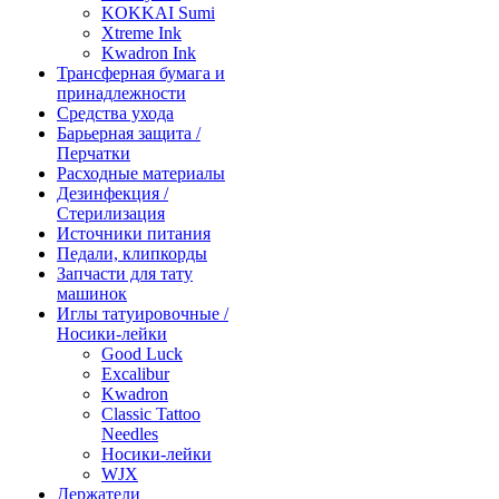
KOKKAI Sumi
Xtreme Ink
Kwadron Ink
Трансферная бумага и
принадлежности
Средства ухода
Барьерная защита /
Перчатки
Расходные материалы
Дезинфекция /
Стерилизация
Источники питания
Педали, клипкорды
Запчасти для тату
машинок
Иглы татуировочные /
Носики-лейки
Good Luck
Excalibur
Kwadron
Classic Tattoo
Needles
Носики-лейки
WJX
Держатели