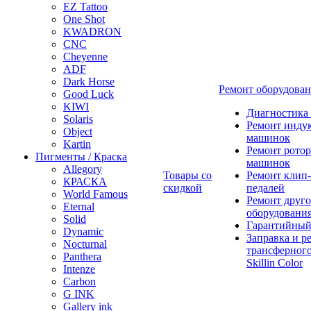
EZ Tattoo
One Shot
KWADRON
CNC
Cheyenne
ADF
Dark Horse
Ремонт оборудова
Good Luck
KIWI
Диагностика
Solaris
Ремонт инду
Object
машинок
Kartin
Ремонт ротор
Пигменты / Краска
машинок
Allegory
Товары со
Ремонт клип-
КРАСКА
скидкой
педалей
World Famous
Ремонт друго
Eternal
оборудовани
Solid
Гарантийный
Dynamic
Заправка и р
Nocturnal
трансферного
Panthera
Skillin Color
Intenze
Carbon
G INK
Gallery ink