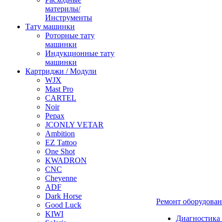
материлы/
Инструменты
Тату машинки
Роторные тату
машинки
Индукционные тату
машинки
Картриджи / Модули
WJX
Mast Pro
CARTEL
Noir
Pepax
JCONLY VETAR
Ambition
EZ Tattoo
One Shot
KWADRON
CNC
Cheyenne
ADF
Dark Horse
Ремонт оборудова
Good Luck
KIWI
Диагностика