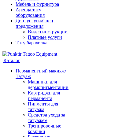
Мебель и фурнитура
Аренда тату
оборудования
Доп. услуги/Спец.
предложения
Видео инструкции
Платные услуги
Тату барахолка
Каталог
Перманентный макияж/
Татуаж
Машинки для
дермопигментации
Картриджи для
перманента
Пигменты для
татуажа
Средства ухода за
татуажем
Тренировочные
коврики
Расходные