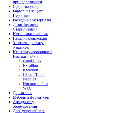
принадлежности
Средства ухода
Барьерная защита /
Перчатки
Расходные материалы
Дезинфекция /
Стерилизация
Источники питания
Педали, клипкорды
Запчасти для тату
машинок
Иглы татуировочные /
Носики-лейки
Good Luck
Excalibur
Kwadron
Classic Tattoo
Needles
Носики-лейки
WJX
Держатели
Мебель и фурнитура
Аренда тату
оборудования
Доп. услуги/Спец.