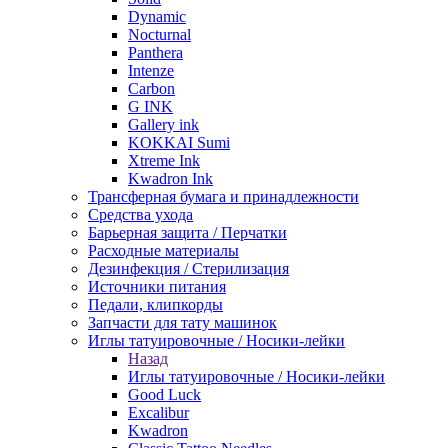
Dynamic
Nocturnal
Panthera
Intenze
Carbon
G INK
Gallery ink
KOKKAI Sumi
Xtreme Ink
Kwadron Ink
Трансферная бумага и принадлежности
Средства ухода
Барьерная защита / Перчатки
Расходные материалы
Дезинфекция / Стерилизация
Источники питания
Педали, клипкорды
Запчасти для тату машинок
Иглы татуировочные / Носики-лейки
Назад
Иглы татуировочные / Носики-лейки
Good Luck
Excalibur
Kwadron