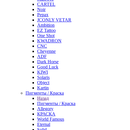
CARTEL
Noir
Pepax
JCONLY VETAR
Ambition
EZ Tattoo
One Shot
KWADRON
CNC
Cheyenne
ADF
Dark Horse
Good Luck
KIWI
Solaris
Object
Kartin
Пигменты / Краска
Назад
Пигменты / Краска
Allegory
КРАСКА
World Famous
Eternal
Solid