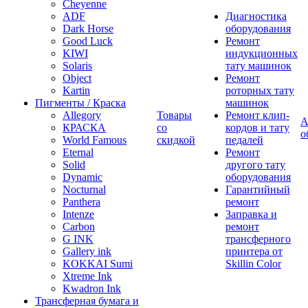
Cheyenne
ADF
Диагностика
Dark Horse
оборудования
Good Luck
Ремонт
KIWI
индукционных
Solaris
тату машинок
Object
Ремонт
Kartin
роторных тату
Пигменты / Краска
машинок
Allegory
Товары
Ремонт клип-
А
КРАСКА
со
кордов и тату
о
World Famous
скидкой
педалей
Eternal
Ремонт
Solid
другого тату
Dynamic
оборудования
Nocturnal
Гарантийный
Panthera
ремонт
Intenze
Заправка и
Carbon
ремонт
G INK
трансферного
Gallery ink
принтера от
KOKKAI Sumi
Skillin Color
Xtreme Ink
Kwadron Ink
Трансферная бумага и