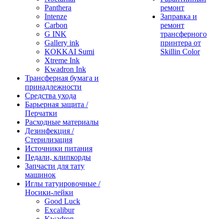
Panthera
ремонт
Intenze
Заправка и
Carbon
ремонт
G INK
трансферного
Gallery ink
принтера от
KOKKAI Sumi
Skillin Color
Xtreme Ink
Kwadron Ink
Трансферная бумага и
принадлежности
Средства ухода
Барьерная защита /
Перчатки
Расходные материалы
Дезинфекция /
Стерилизация
Источники питания
Педали, клипкорды
Запчасти для тату
машинок
Иглы татуировочные /
Носики-лейки
Good Luck
Excalibur
Kwadron