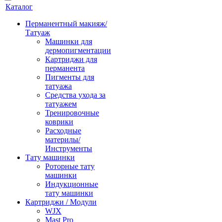
Каталог
Перманентный макияж/
Татуаж
Машинки для
дермопигментации
Картриджи для
перманента
Пигменты для
татуажа
Средства ухода за
татуажем
Тренировочные
коврики
Расходные
материлы/
Инструменты
Тату машинки
Роторные тату
машинки
Индукционные
тату машинки
Картриджи / Модули
WJX
Mast Pro