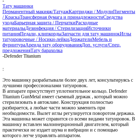
-
Тату машинки
Перманентный макияж/Татуаж
Картриджи / Модули
Пигменты
/ Краска
Трансферная бумага и принадлежности
Средства
ухода
Барьерная защита / Перчатки
Расходные
материалы
Дезинфекция / Стерилизация
Источники
питания
Педали, клипкорды
Запчасти для тату машинок
Иглы
татуировочные / Носики-лейки
Держатели
Мебель и
фурнитура
Аренда тату оборудования
Доп. услуги/Спец.
предложения
Тату барахолка
-
Defender Titanium
:
Это машинку разрабатывали более двух лет, консультируясь с
лучшими профессионалами татуировок.
В аппарате присутствует уплотнительное кольцо. Defender
Titanium GunMetal имеет съемный держак , который можно
стерилизовать в автоклаве. Конструкция полностью
разбирается, а любые части можно заменить при
необходимости. Вылет иглы регулируется поворотом держака.
Эта машинка может справится со всеми видами татуировок. В
машинку вставлен малоинерционный двигателем, который
практически не издает шума и вибрации и с помощью
которого легче управлять аппаратом.