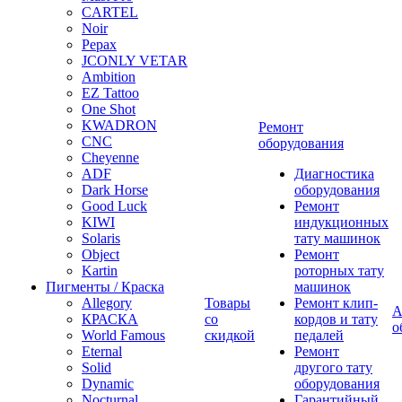
CARTEL
Noir
Pepax
JCONLY VETAR
Ambition
EZ Tattoo
One Shot
KWADRON
Ремонт
CNC
оборудования
Cheyenne
ADF
Диагностика
Dark Horse
оборудования
Good Luck
Ремонт
KIWI
индукционных
Solaris
тату машинок
Object
Ремонт
Kartin
роторных тату
Пигменты / Краска
машинок
Allegory
Товары
Ремонт клип-
А
КРАСКА
со
кордов и тату
о
World Famous
скидкой
педалей
Eternal
Ремонт
Solid
другого тату
Dynamic
оборудования
Nocturnal
Гарантийный