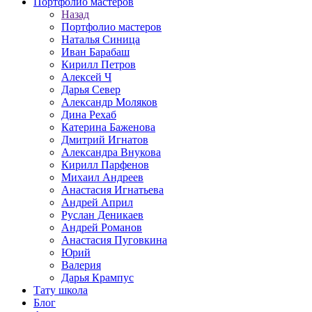
Портфолио мастеров
Назад
Портфолио мастеров
Наталья Синица
Иван Барабаш
Кирилл Петров
Алексей Ч
Дарья Север
Александр Моляков
Дина Рехаб
Катерина Баженова
Дмитрий Игнатов
Александра Внукова
Кирилл Парфенов
Михаил Андреев
Анастасия Игнатьева
Андрей Април
Руслан Деникаев
Андрей Романов
Анастасия Пуговкина
Юрий
Валерия
Дарья Крампус
Тату школа
Блог