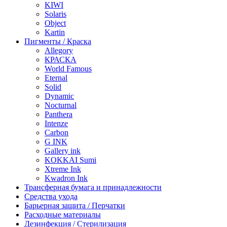
KIWI
Solaris
Object
Kartin
Пигменты / Краска
Allegory
КРАСКА
World Famous
Eternal
Solid
Dynamic
Nocturnal
Panthera
Intenze
Carbon
G INK
Gallery ink
KOKKAI Sumi
Xtreme Ink
Kwadron Ink
Трансферная бумага и принадлежности
Средства ухода
Барьерная защита / Перчатки
Расходные материалы
Дезинфекция / Стерилизация