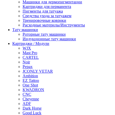
Машинки для дермопигментации
Картриджи для перманента
Пигменты для татуажа
Средства ухода за татуажем
Тренировочные коврики
Расходные материлы/Инструменты
Тату машинки
Роторные тату машинки
Индукционные тату машинки
Картриджи / Модули
WJX
Mast Pro
CARTEL
Noir
Pepax
JCONLY VETAR
Ambition
EZ Tattoo
One Shot
KWADRON
CNC
Cheyenne
ADF
Dark Horse
Good Luck