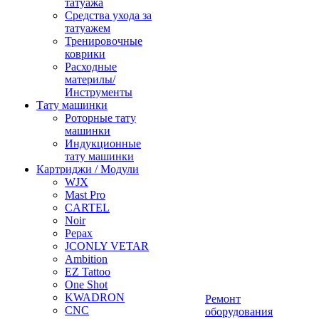
татуажа
Средства ухода за
татуажем
Тренировочные
коврики
Расходные
материлы/
Инструменты
Тату машинки
Роторные тату
машинки
Индукционные
тату машинки
Картриджи / Модули
WJX
Mast Pro
CARTEL
Noir
Pepax
JCONLY VETAR
Ambition
EZ Tattoo
One Shot
KWADRON
Ремонт
CNC
оборудования