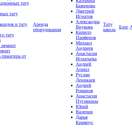
Катерина
кционных тату
Баженова
Дмитрий
ных тату
Игнатов
Александра
кордов и тату
Аренда
Тату
Внукова
Блог
оборудования
школа
Кирилл
го тату
Парфенов
я
Михаил
 ремонт
Андреев
емонт
Анастасия
 принтера от
Игнатьева
Андрей
Април
Руслан
Деникаев
Андрей
Романов
Анастасия
Пуговкина
Юрий
Валерия
Дарья
Крампус