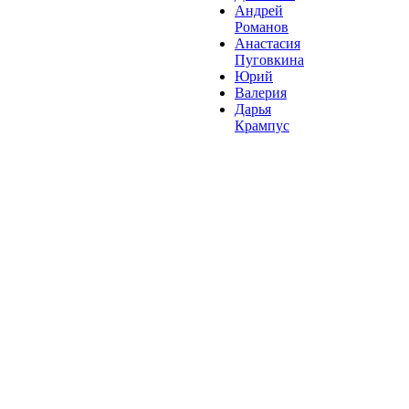
Андрей
Романов
Анастасия
Пуговкина
Юрий
Валерия
Дарья
Крампус