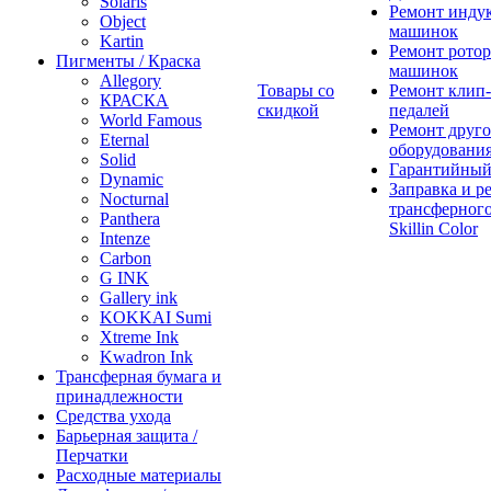
Solaris
Ремонт инду
Object
машинок
Kartin
Ремонт ротор
Пигменты / Краска
машинок
Allegory
Товары со
Ремонт клип-
КРАСКА
скидкой
педалей
World Famous
Ремонт друго
Eternal
оборудовани
Solid
Гарантийный
Dynamic
Заправка и р
Nocturnal
трансферного
Panthera
Skillin Color
Intenze
Carbon
G INK
Gallery ink
KOKKAI Sumi
Xtreme Ink
Kwadron Ink
Трансферная бумага и
принадлежности
Средства ухода
Барьерная защита /
Перчатки
Расходные материалы