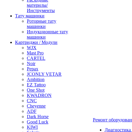
материлы/
Инструменты
Тату машинки
Роторные тату
машинки
Индукционные тату
машинки
Картриджи / Модули
WJX
Mast Pro
CARTEL
Noir
Pepax
JCONLY VETAR
Ambition
EZ Tattoo
One Shot
KWADRON
CNC
Cheyenne
ADF
Dark Horse
Ремонт оборудова
Good Luck
KIWI
Диагностика