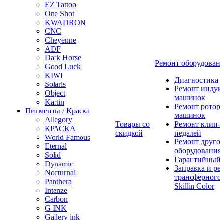
EZ Tattoo
One Shot
KWADRON
CNC
Cheyenne
ADF
Dark Horse
Ремонт оборудова
Good Luck
KIWI
Диагностика
Solaris
Ремонт инду
Object
машинок
Kartin
Ремонт ротор
Пигменты / Краска
машинок
Allegory
Товары со
Ремонт клип-
КРАСКА
скидкой
педалей
World Famous
Ремонт друго
Eternal
оборудовани
Solid
Гарантийный
Dynamic
Заправка и р
Nocturnal
трансферного
Panthera
Skillin Color
Intenze
Carbon
G INK
Gallery ink