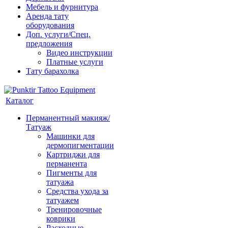
Мебель и фурнитура
Аренда тату
оборудования
Доп. услуги/Спец.
предложения
Видео инструкции
Платные услуги
Тату барахолка
Каталог
Перманентный макияж/
Татуаж
Машинки для
дермопигментации
Картриджи для
перманента
Пигменты для
татуажа
Средства ухода за
татуажем
Тренировочные
коврики
Расходные