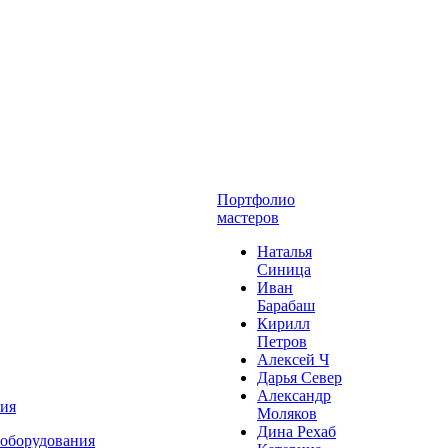
Портфолио
мастеров
Наталья
Синица
Иван
Барабаш
Кирилл
Петров
Алексей Ч
Дарья Север
Александр
ния
Моляков
Дина Рехаб
 оборудования