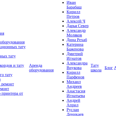
Иван
Барабаш
Кирилл
Петров
Алексей Ч
Дарья Север
Александр
ния
Моляков
Дина Рехаб
 оборудования
Катерина
кционных тату
Баженова
Дмитрий
ных тату
Игнатов
Александра
кордов и тату
Аренда
Тату
Внукова
Блог
оборудования
школа
Кирилл
го тату
Парфенов
я
Михаил
 ремонт
Андреев
емонт
Анастасия
 принтера от
Игнатьева
Андрей
Април
Руслан
Деникаев