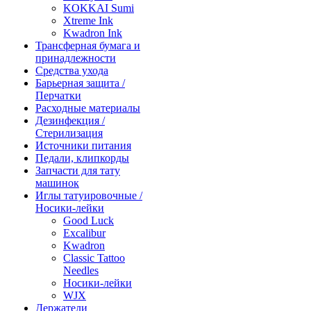
KOKKAI Sumi
Xtreme Ink
Kwadron Ink
Трансферная бумага и
принадлежности
Средства ухода
Барьерная защита /
Перчатки
Расходные материалы
Дезинфекция /
Стерилизация
Источники питания
Педали, клипкорды
Запчасти для тату
машинок
Иглы татуировочные /
Носики-лейки
Good Luck
Excalibur
Kwadron
Classic Tattoo
Needles
Носики-лейки
WJX
Держатели