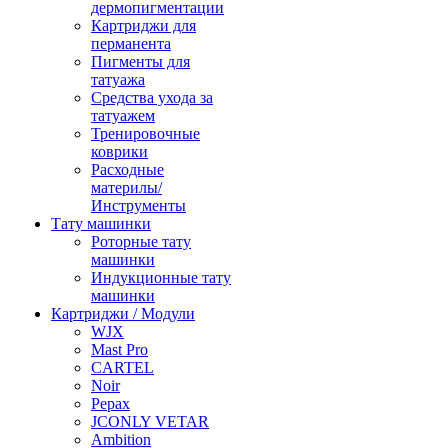
дермопигментации
Картриджи для
перманента
Пигменты для
татуажа
Средства ухода за
татуажем
Тренировочные
коврики
Расходные
материлы/
Инструменты
Тату машинки
Роторные тату
машинки
Индукционные тату
машинки
Картриджи / Модули
WJX
Mast Pro
CARTEL
Noir
Pepax
JCONLY VETAR
Ambition