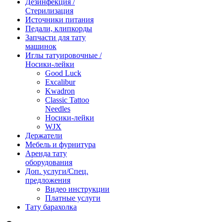
Дезинфекция /
Стерилизация
Источники питания
Педали, клипкорды
Запчасти для тату
машинок
Иглы татуировочные /
Носики-лейки
Good Luck
Excalibur
Kwadron
Classic Tattoo
Needles
Носики-лейки
WJX
Держатели
Мебель и фурнитура
Аренда тату
оборудования
Доп. услуги/Спец.
предложения
Видео инструкции
Платные услуги
Тату барахолка