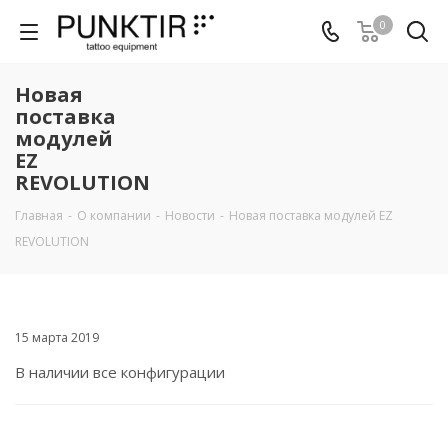
0
Новая
поставка
модулей
EZ
REVOLUTION
Главная
-
О компании
-
Новости
-
Новая поставка модулей EZ
REVOLUTION
15 марта 2019
В наличии все конфигурации