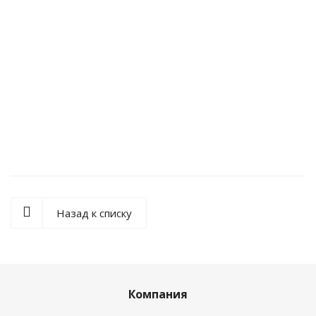
EZ Revolution Round Liner Long Taper
от
1 171 руб.
Назад к списку
Компания