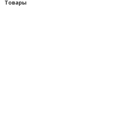
Товары
EZ Revolution Curved Magnum Long Taper
от
1 642 руб.