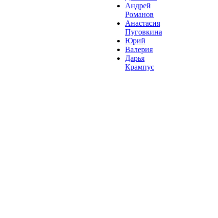
Андрей
Романов
Анастасия
Пуговкина
Юрий
Валерия
Дарья
Крампус