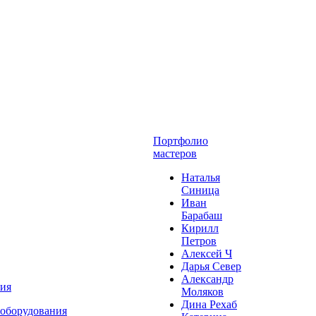
Портфолио
мастеров
Наталья
Синица
Иван
Барабаш
Кирилл
Петров
Алексей Ч
Дарья Север
Александр
ния
Моляков
Дина Рехаб
 оборудования