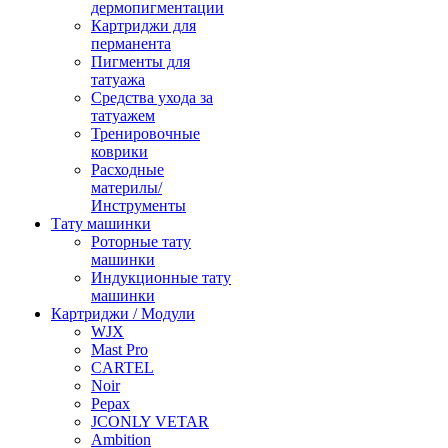
дермопигментации
Картриджи для
перманента
Пигменты для
татуажа
Средства ухода за
татуажем
Тренировочные
коврики
Расходные
материлы/
Инструменты
Тату машинки
Роторные тату
машинки
Индукционные тату
машинки
Картриджи / Модули
WJX
Mast Pro
CARTEL
Noir
Pepax
JCONLY VETAR
Ambition