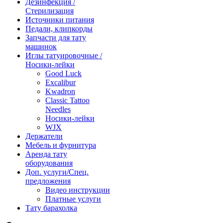
Дезинфекция /
Стерилизация
Источники питания
Педали, клипкорды
Запчасти для тату
машинок
Иглы татуировочные /
Носики-лейки
Good Luck
Excalibur
Kwadron
Classic Tattoo
Needles
Носики-лейки
WJX
Держатели
Мебель и фурнитура
Аренда тату
оборудования
Доп. услуги/Спец.
предложения
Видео инструкции
Платные услуги
Тату барахолка