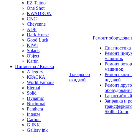
EZ Tattoo
One Shot
KWADRON
CNC
Cheyenne
ADF
Dark Horse
Ремонт оборудова
Good Luck
KIWI
Диагностика
Solaris
Ремонт инду
Object
машинок
Kartin
Ремонт ротор
Пигменты / Краска
машинок
Allegory
Товары со
Ремонт клип-
КРАСКА
скидкой
педалей
World Famous
Ремонт друго
Eternal
оборудовани
Solid
Гарантийный
Dynamic
Заправка и р
Nocturnal
трансферного
Panthera
Skillin Color
Intenze
Carbon
G INK
Gallery ink