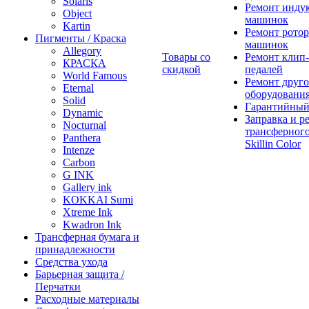
Solaris
Ремонт инду
Object
машинок
Kartin
Ремонт ротор
Пигменты / Краска
машинок
Allegory
Товары со
Ремонт клип-
КРАСКА
скидкой
педалей
World Famous
Ремонт друго
Eternal
оборудовани
Solid
Гарантийный
Dynamic
Заправка и р
Nocturnal
трансферного
Panthera
Skillin Color
Intenze
Carbon
G INK
Gallery ink
KOKKAI Sumi
Xtreme Ink
Kwadron Ink
Трансферная бумага и
принадлежности
Средства ухода
Барьерная защита /
Перчатки
Расходные материалы