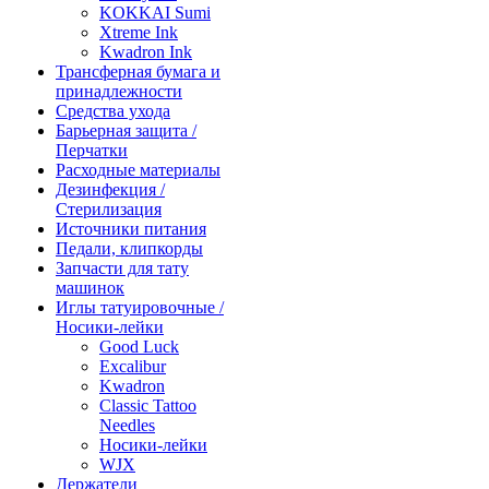
KOKKAI Sumi
Xtreme Ink
Kwadron Ink
Трансферная бумага и
принадлежности
Средства ухода
Барьерная защита /
Перчатки
Расходные материалы
Дезинфекция /
Стерилизация
Источники питания
Педали, клипкорды
Запчасти для тату
машинок
Иглы татуировочные /
Носики-лейки
Good Luck
Excalibur
Kwadron
Classic Tattoo
Needles
Носики-лейки
WJX
Держатели