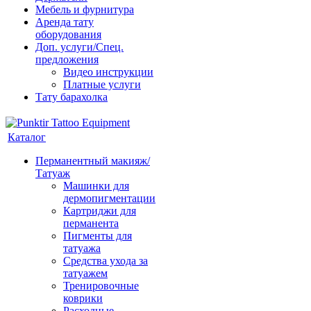
Мебель и фурнитура
Аренда тату
оборудования
Доп. услуги/Спец.
предложения
Видео инструкции
Платные услуги
Тату барахолка
Каталог
Перманентный макияж/
Татуаж
Машинки для
дермопигментации
Картриджи для
перманента
Пигменты для
татуажа
Средства ухода за
татуажем
Тренировочные
коврики
Расходные