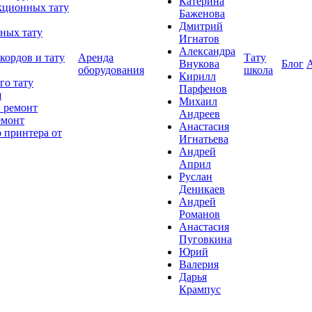
Катерина
кционных тату
Баженова
Дмитрий
ных тату
Игнатов
Александра
кордов и тату
Аренда
Тату
Внукова
Блог
оборудования
школа
Кирилл
го тату
Парфенов
я
Михаил
 ремонт
Андреев
емонт
Анастасия
 принтера от
Игнатьева
Андрей
Април
Руслан
Деникаев
Андрей
Романов
Анастасия
Пуговкина
Юрий
Валерия
Дарья
Крампус