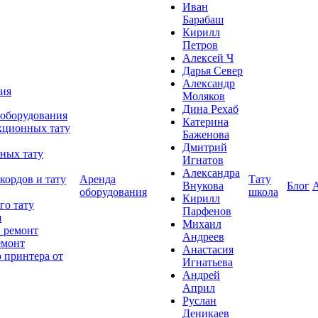
Иван
Барабаш
Кирилл
Петров
Алексей Ч
Дарья Север
Александр
ния
Моляков
Дина Рехаб
 оборудования
Катерина
кционных тату
Баженова
Дмитрий
ных тату
Игнатов
Александра
кордов и тату
Аренда
Тату
Внукова
Блог
оборудования
школа
Кирилл
го тату
Парфенов
я
Михаил
 ремонт
Андреев
емонт
Анастасия
 принтера от
Игнатьева
Андрей
Април
Руслан
Деникаев