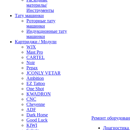
материлы/
Инструменты
Тату машинки
Роторные тату
машинки
Индукционные тату
машинки
Картриджи / Модули
WJX
Mast Pro
CARTEL
Noir
Pepax
JCONLY VETAR
Ambition
EZ Tattoo
One Shot
KWADRON
CNC
Cheyenne
ADF
Dark Horse
Ремонт оборудова
Good Luck
KIWI
Диагностика