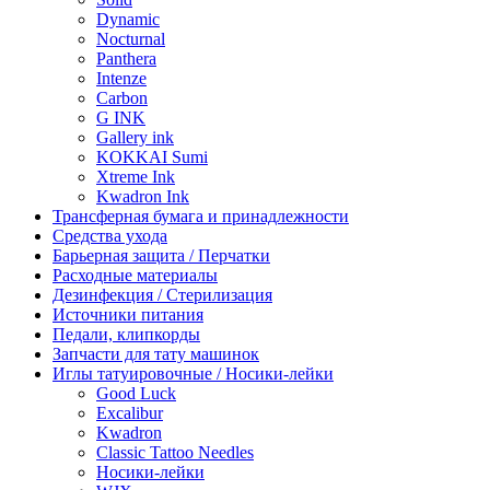
Dynamic
Nocturnal
Panthera
Intenze
Carbon
G INK
Gallery ink
KOKKAI Sumi
Xtreme Ink
Kwadron Ink
Трансферная бумага и принадлежности
Средства ухода
Барьерная защита / Перчатки
Расходные материалы
Дезинфекция / Стерилизация
Источники питания
Педали, клипкорды
Запчасти для тату машинок
Иглы татуировочные / Носики-лейки
Good Luck
Excalibur
Kwadron
Classic Tattoo Needles
Носики-лейки