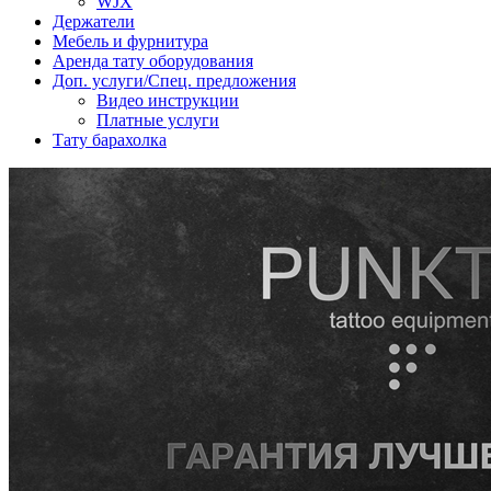
WJX
Держатели
Мебель и фурнитура
Аренда тату оборудования
Доп. услуги/Спец. предложения
Видео инструкции
Платные услуги
Тату барахолка