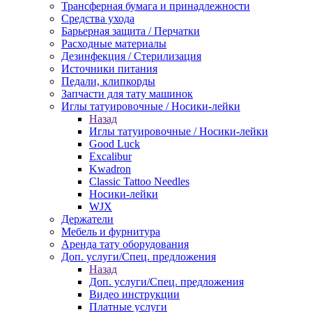
Трансферная бумага и принадлежности
Средства ухода
Барьерная защита / Перчатки
Расходные материалы
Дезинфекция / Стерилизация
Источники питания
Педали, клипкорды
Запчасти для тату машинок
Иглы татуировочные / Носики-лейки
Назад
Иглы татуировочные / Носики-лейки
Good Luck
Excalibur
Kwadron
Classic Tattoo Needles
Носики-лейки
WJX
Держатели
Мебель и фурнитура
Аренда тату оборудования
Доп. услуги/Спец. предложения
Назад
Доп. услуги/Спец. предложения
Видео инструкции
Платные услуги