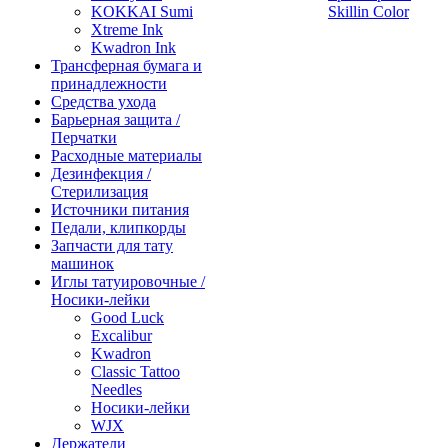
KOKKAI Sumi
Skillin Color
Xtreme Ink
Kwadron Ink
Трансферная бумага и
принадлежности
Средства ухода
Барьерная защита /
Перчатки
Расходные материалы
Дезинфекция /
Стерилизация
Источники питания
Педали, клипкорды
Запчасти для тату
машинок
Иглы татуировочные /
Носики-лейки
Good Luck
Excalibur
Kwadron
Classic Tattoo
Needles
Носики-лейки
WJX
Держатели