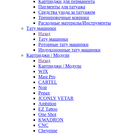
Картриджи для перманента
Пигменты для татуажа
Средства ухода за татуажем
Тренировочные коврики
Расходные материлы/Инструменты
Тату машинки
Назад
Тату машинки
Роторные тату машинки
Индукционные тату машинки
Картриджи / Модули
Назад
Картриджи / Модули
WJX
Mast Pro
CARTEL
Noir
Pepax
JCONLY VETAR
Ambition
EZ Tattoo
One Shot
KWADRON
CNC
Cheyenne