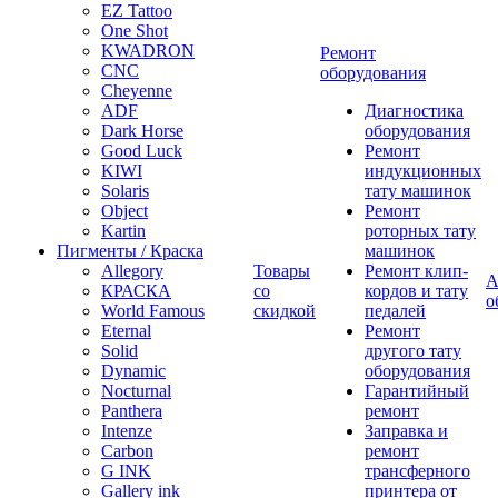
EZ Tattoo
One Shot
KWADRON
Ремонт
CNC
оборудования
Cheyenne
ADF
Диагностика
Dark Horse
оборудования
Good Luck
Ремонт
KIWI
индукционных
Solaris
тату машинок
Object
Ремонт
Kartin
роторных тату
Пигменты / Краска
машинок
Allegory
Товары
Ремонт клип-
А
КРАСКА
со
кордов и тату
о
World Famous
скидкой
педалей
Eternal
Ремонт
Solid
другого тату
Dynamic
оборудования
Nocturnal
Гарантийный
Panthera
ремонт
Intenze
Заправка и
Carbon
ремонт
G INK
трансферного
Gallery ink
принтера от