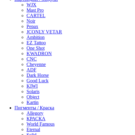
WJX
Mast Pro
CARTEL
Noir
Pepax
JCONLY VETAR
Ambition
EZ Tattoo
One Shot
KWADRON
CNC
Cheyenne
ADF
Dark Horse
Good Luck
KIWI
Solaris
Object
Kartin
Пигменты / Краска
Allegory
КРАСКА
World Famous
Eternal
Solid