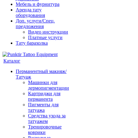
Мебель и фурнитура
Аренда тату
оборудования
Доп. услуги/Спец.
предложения
Видео инструкции
Платные услуги
Тату барахолка
Каталог
Перманентный макияж/
Татуаж
Машинки для
дермопигментации
Картриджи для
перманента
Пигменты для
татуажа
Средства ухода за
татуажем
Тренировочные
коврики
Расходные