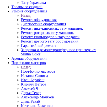
Тату барахолка
Товары со скидкой
Ремонт оборудования
Назад
Ремонт оборудования
Диагностика оборудования
Ремонт индукционных тату машинок
Ремонт роторных тату машинок
Ремонт клип-кордов и тату педалей
Ремонт другого тату оборудования
Гарантийный ремонт
Заправка и ремонт трансферного принтера от
Skillin Color
Аренда оборудования
Портфолио мастеров
Назад
Портфолио мастеров
Наталья Синица
Иван Барабаш
Кирилл Петров
Алексей Ч
Дарья Север
Александр Моляков
Дина Рехаб
Катерина Баженова