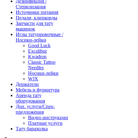
Дезинфекция /
Стерилизация
Источники питания
Педали, клипкорды
Запчасти для тату
машинок
Иглы татуировочные /
Носики-лейки
Good Luck
Excalibur
Kwadron
Classic Tattoo
Needles
Носики-лейки
WJX
Держатели
Мебель и фурнитура
Аренда тату
оборудования
Доп. услуги/Спец.
предложения
Видео инструкции
Платные услуги
Тату барахолка