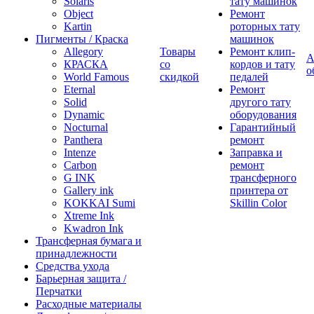
Solaris
тату машинок
Object
Ремонт
Kartin
роторных тату
Пигменты / Краска
машинок
Allegory
Товары
Ремонт клип-
А
КРАСКА
со
кордов и тату
о
World Famous
скидкой
педалей
Eternal
Ремонт
Solid
другого тату
Dynamic
оборудования
Nocturnal
Гарантийный
Panthera
ремонт
Intenze
Заправка и
Carbon
ремонт
G INK
трансферного
Gallery ink
принтера от
KOKKAI Sumi
Skillin Color
Xtreme Ink
Kwadron Ink
Трансферная бумага и
принадлежности
Средства ухода
Барьерная защита /
Перчатки
Расходные материалы