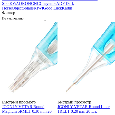
Shot
KWADRON
CNC
Cheyenne
ADF
Dark
Horse
Object
Solaris
KIWI
Good Luck
Kartin
Фильтр
По умолчанию
Быстрый просмотр
Быстрый просмотр
JCONLY VETAR Round
JCONLY VETAR Round Liner
Magnum 5RMLT 0.30 mm 20
1RLLT 0.20 mm 20 шт.