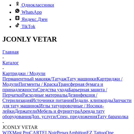
Одноклассники
WhatsApp
Яндекс.Дзен
TikTok
JCONLY VETAR
Главная
-
Каталог
-
Картриджи / Модули
Перманентный макияж/Татуаж
Тату машинки
Картриджи /
Модули
Пигменты / Краска
Трансферная бумага и
принадлежности
Средства ухода
Барьерная защита /
Перчатки
Расходные материалы
Дезинфекция /
Стерилизация
Источники питания
Педали, клипкорды
Запчасти
для тату машинок
Иглы татуировочные / Носики-
лейки
Держатели
Мебель и фурнитура
Аренда тату
оборудования
Доп. услуги/Спец. предложения
Тату барахолка
-
JCONLY VETAR
WJX
Mast Pro
CARTEL
Noir
Pepax
Ambition
EZ Tattoo
One