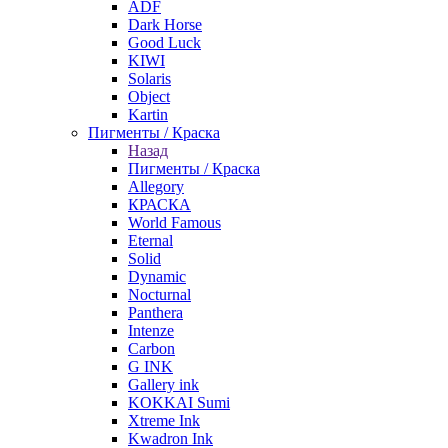
ADF
Dark Horse
Good Luck
KIWI
Solaris
Object
Kartin
Пигменты / Краска
Назад
Пигменты / Краска
Allegory
КРАСКА
World Famous
Eternal
Solid
Dynamic
Nocturnal
Panthera
Intenze
Carbon
G INK
Gallery ink
KOKKAI Sumi
Xtreme Ink
Kwadron Ink