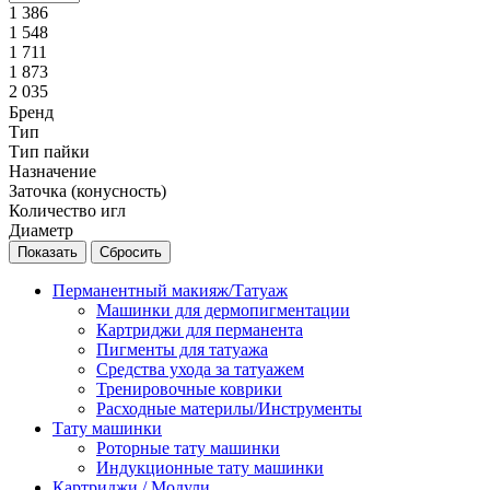
1 386
1 548
1 711
1 873
2 035
Бренд
Тип
Тип пайки
Назначение
Заточка (конусность)
Количество игл
Диаметр
Сбросить
Перманентный макияж/Татуаж
Машинки для дермопигментации
Картриджи для перманента
Пигменты для татуажа
Средства ухода за татуажем
Тренировочные коврики
Расходные материлы/Инструменты
Тату машинки
Роторные тату машинки
Индукционные тату машинки
Картриджи / Модули