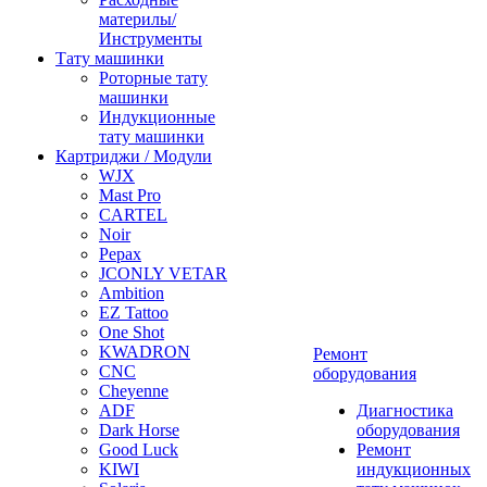
материлы/
Инструменты
Тату машинки
Роторные тату
машинки
Индукционные
тату машинки
Картриджи / Модули
WJX
Mast Pro
CARTEL
Noir
Pepax
JCONLY VETAR
Ambition
EZ Tattoo
One Shot
KWADRON
Ремонт
CNC
оборудования
Cheyenne
ADF
Диагностика
Dark Horse
оборудования
Good Luck
Ремонт
KIWI
индукционных