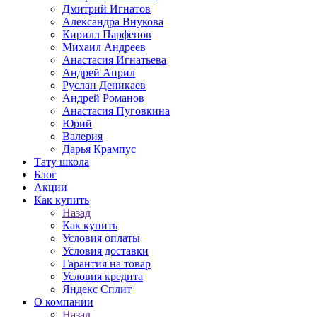
Дмитрий Игнатов
Александра Внукова
Кирилл Парфенов
Михаил Андреев
Анастасия Игнатьева
Андрей Април
Руслан Деникаев
Андрей Романов
Анастасия Пуговкина
Юрий
Валерия
Дарья Крампус
Тату школа
Блог
Акции
Как купить
Назад
Как купить
Условия оплаты
Условия доставки
Гарантия на товар
Условия кредита
Яндекс Сплит
О компании
Назад