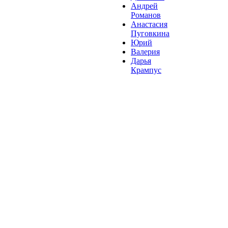
Андрей
Романов
Анастасия
Пуговкина
Юрий
Валерия
Дарья
Крампус