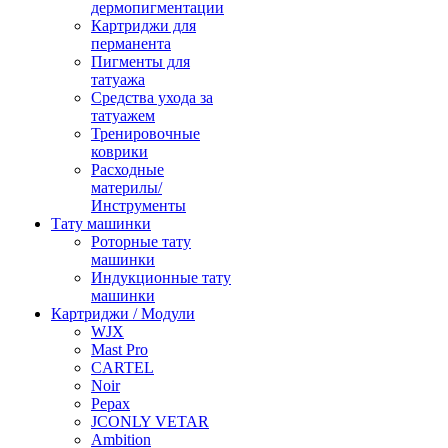
дермопигментации
Картриджи для
перманента
Пигменты для
татуажа
Средства ухода за
татуажем
Тренировочные
коврики
Расходные
материлы/
Инструменты
Тату машинки
Роторные тату
машинки
Индукционные тату
машинки
Картриджи / Модули
WJX
Mast Pro
CARTEL
Noir
Pepax
JCONLY VETAR
Ambition