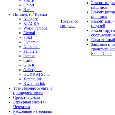
Solaris
Ремонт инду
Object
машинок
Kartin
Ремонт ротор
Пигменты / Краска
машинок
Allegory
Товары со
Ремонт клип-
КРАСКА
скидкой
педалей
World Famous
Ремонт друго
Eternal
оборудовани
Solid
Гарантийный
Dynamic
Заправка и р
Nocturnal
трансферного
Panthera
Skillin Color
Intenze
Carbon
G INK
Gallery ink
KOKKAI Sumi
Xtreme Ink
Kwadron Ink
Трансферная бумага и
принадлежности
Средства ухода
Барьерная защита /
Перчатки
Расходные материалы