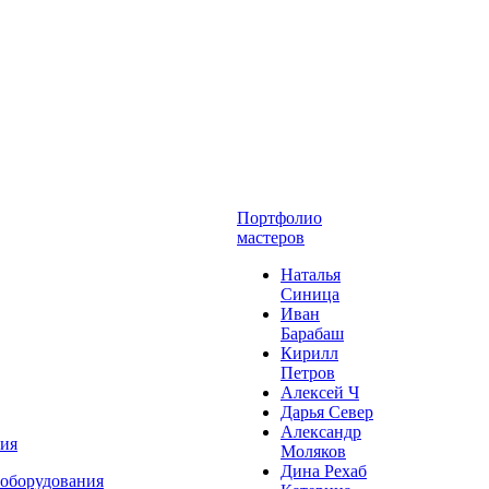
Портфолио
мастеров
Наталья
Синица
Иван
Барабаш
Кирилл
Петров
Алексей Ч
Дарья Север
Александр
ния
Моляков
Дина Рехаб
 оборудования