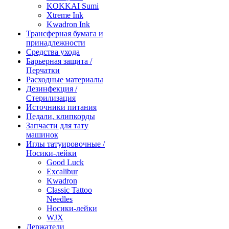
KOKKAI Sumi
Xtreme Ink
Kwadron Ink
Трансферная бумага и
принадлежности
Средства ухода
Барьерная защита /
Перчатки
Расходные материалы
Дезинфекция /
Стерилизация
Источники питания
Педали, клипкорды
Запчасти для тату
машинок
Иглы татуировочные /
Носики-лейки
Good Luck
Excalibur
Kwadron
Classic Tattoo
Needles
Носики-лейки
WJX
Держатели