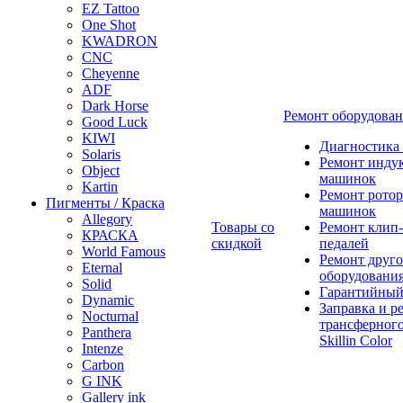
EZ Tattoo
One Shot
KWADRON
CNC
Cheyenne
ADF
Dark Horse
Ремонт оборудова
Good Luck
KIWI
Диагностика
Solaris
Ремонт инду
Object
машинок
Kartin
Ремонт ротор
Пигменты / Краска
машинок
Allegory
Товары со
Ремонт клип-
КРАСКА
скидкой
педалей
World Famous
Ремонт друго
Eternal
оборудовани
Solid
Гарантийный
Dynamic
Заправка и р
Nocturnal
трансферного
Panthera
Skillin Color
Intenze
Carbon
G INK
Gallery ink