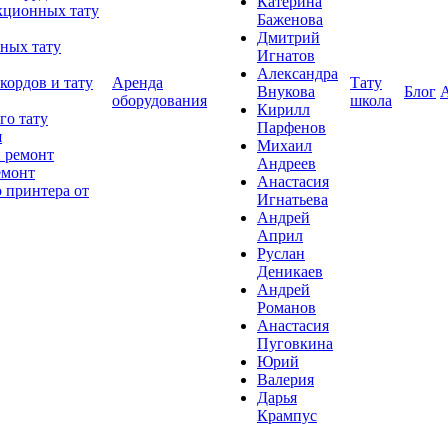
Катерина
кционных тату
Баженова
Дмитрий
ных тату
Игнатов
Александра
кордов и тату
Аренда
Тату
Внукова
Блог
оборудования
школа
Кирилл
го тату
Парфенов
я
Михаил
 ремонт
Андреев
емонт
Анастасия
 принтера от
Игнатьева
Андрей
Април
Руслан
Деникаев
Андрей
Романов
Анастасия
Пуговкина
Юрий
Валерия
Дарья
Крампус