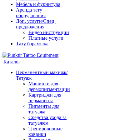
Мебель и фурнитура
Аренда тату
оборудования
Доп. услуги/Спец.
предложения
Видео инструкции
Платные услуги
Тату барахолка
Каталог
Перманентный макияж/
Татуаж
Машинки для
дермопигментации
Картриджи для
перманента
Пигменты для
татуажа
Средства ухода за
татуажем
Тренировочные
коврики
Расходные