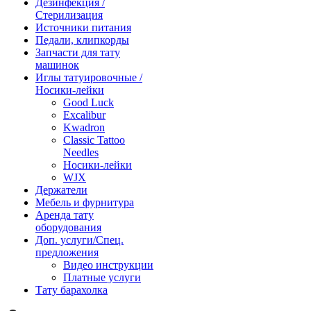
Дезинфекция /
Стерилизация
Источники питания
Педали, клипкорды
Запчасти для тату
машинок
Иглы татуировочные /
Носики-лейки
Good Luck
Excalibur
Kwadron
Classic Tattoo
Needles
Носики-лейки
WJX
Держатели
Мебель и фурнитура
Аренда тату
оборудования
Доп. услуги/Спец.
предложения
Видео инструкции
Платные услуги
Тату барахолка