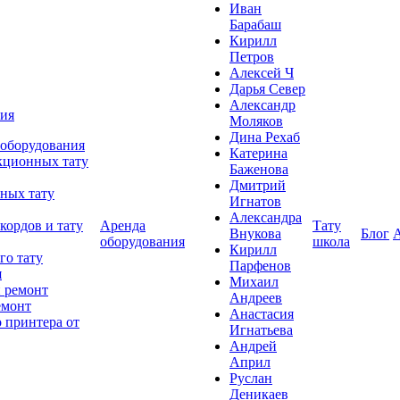
Иван
Барабаш
Кирилл
Петров
Алексей Ч
Дарья Север
Александр
ния
Моляков
Дина Рехаб
 оборудования
Катерина
кционных тату
Баженова
Дмитрий
ных тату
Игнатов
Александра
кордов и тату
Аренда
Тату
Внукова
Блог
оборудования
школа
Кирилл
го тату
Парфенов
я
Михаил
 ремонт
Андреев
емонт
Анастасия
 принтера от
Игнатьева
Андрей
Април
Руслан
Деникаев