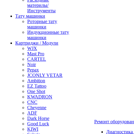
материлы/
Инструменты
Тату машинки
Роторные тату
машинки
Индукционные тату
машинки
Картриджи / Модули
WJX
Mast Pro
CARTEL
Noir
Pepax
JCONLY VETAR
Ambition
EZ Tattoo
One Shot
KWADRON
CNC
Cheyenne
ADF
Dark Horse
Ремонт оборудова
Good Luck
KIWI
Диагностика