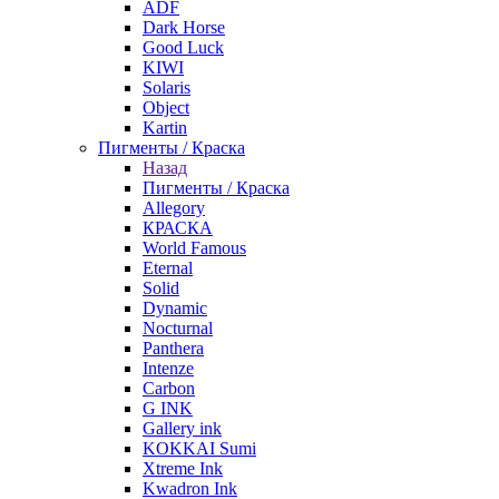
ADF
Dark Horse
Good Luck
KIWI
Solaris
Object
Kartin
Пигменты / Краска
Назад
Пигменты / Краска
Allegory
КРАСКА
World Famous
Eternal
Solid
Dynamic
Nocturnal
Panthera
Intenze
Carbon
G INK
Gallery ink
KOKKAI Sumi
Xtreme Ink
Kwadron Ink