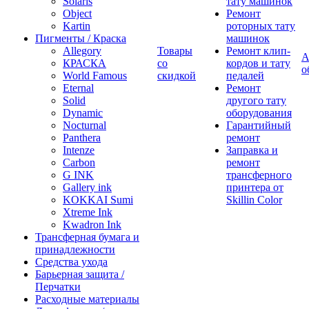
Solaris
тату машинок
Object
Ремонт
Kartin
роторных тату
Пигменты / Краска
машинок
Allegory
Товары
Ремонт клип-
А
КРАСКА
со
кордов и тату
о
World Famous
скидкой
педалей
Eternal
Ремонт
Solid
другого тату
Dynamic
оборудования
Nocturnal
Гарантийный
Panthera
ремонт
Intenze
Заправка и
Carbon
ремонт
G INK
трансферного
Gallery ink
принтера от
KOKKAI Sumi
Skillin Color
Xtreme Ink
Kwadron Ink
Трансферная бумага и
принадлежности
Средства ухода
Барьерная защита /
Перчатки
Расходные материалы