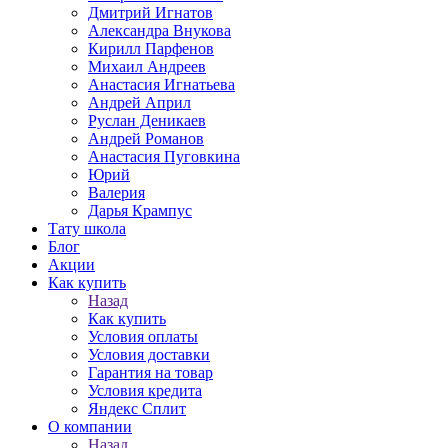
Дмитрий Игнатов
Александра Внукова
Кирилл Парфенов
Михаил Андреев
Анастасия Игнатьева
Андрей Април
Руслан Деникаев
Андрей Романов
Анастасия Пуговкина
Юрий
Валерия
Дарья Крампус
Тату школа
Блог
Акции
Как купить
Назад
Как купить
Условия оплаты
Условия доставки
Гарантия на товар
Условия кредита
Яндекс Сплит
О компании
Назад