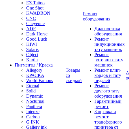
EZ Tattoo
One Shot
KWADRON
Ремонт
CNC
оборудования
Cheyenne
ADF
Диагностика
Dark Horse
оборудования
Good Luck
Ремонт
KIWI
индукционных
Solaris
тату машинок
Object
Ремонт
Kartin
роторных тату
Пигменты / Краска
машинок
Allegory
Товары
Ремонт клип-
А
КРАСКА
со
кордов и тату
о
World Famous
скидкой
педалей
Eternal
Ремонт
Solid
другого тату
Dynamic
оборудования
Nocturnal
Гарантийный
Panthera
ремонт
Intenze
Заправка и
Carbon
ремонт
G INK
трансферного
Gallery ink
принтера от