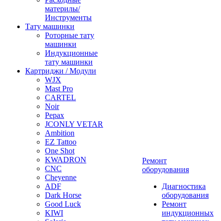
материлы/
Инструменты
Тату машинки
Роторные тату
машинки
Индукционные
тату машинки
Картриджи / Модули
WJX
Mast Pro
CARTEL
Noir
Pepax
JCONLY VETAR
Ambition
EZ Tattoo
One Shot
KWADRON
Ремонт
CNC
оборудования
Cheyenne
ADF
Диагностика
Dark Horse
оборудования
Good Luck
Ремонт
KIWI
индукционных