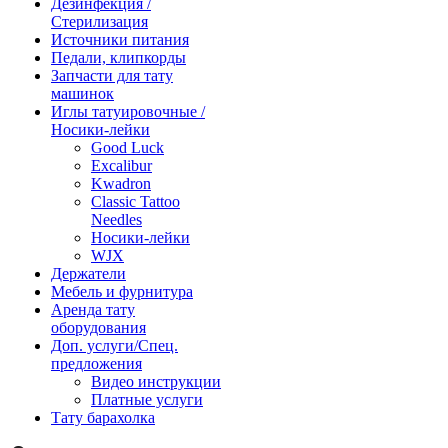
Дезинфекция /
Стерилизация
Источники питания
Педали, клипкорды
Запчасти для тату
машинок
Иглы татуировочные /
Носики-лейки
Good Luck
Excalibur
Kwadron
Classic Tattoo
Needles
Носики-лейки
WJX
Держатели
Мебель и фурнитура
Аренда тату
оборудования
Доп. услуги/Спец.
предложения
Видео инструкции
Платные услуги
Тату барахолка