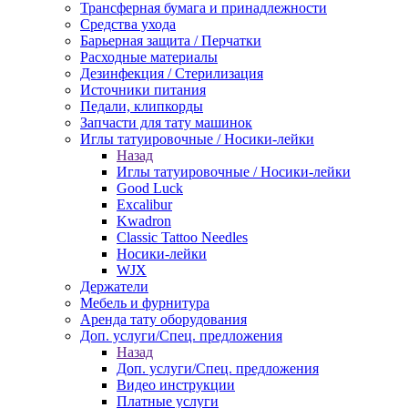
Трансферная бумага и принадлежности
Средства ухода
Барьерная защита / Перчатки
Расходные материалы
Дезинфекция / Стерилизация
Источники питания
Педали, клипкорды
Запчасти для тату машинок
Иглы татуировочные / Носики-лейки
Назад
Иглы татуировочные / Носики-лейки
Good Luck
Excalibur
Kwadron
Classic Tattoo Needles
Носики-лейки
WJX
Держатели
Мебель и фурнитура
Аренда тату оборудования
Доп. услуги/Спец. предложения
Назад
Доп. услуги/Спец. предложения
Видео инструкции
Платные услуги