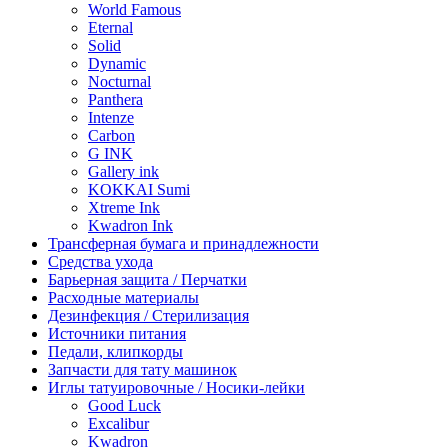
World Famous
Eternal
Solid
Dynamic
Nocturnal
Panthera
Intenze
Carbon
G INK
Gallery ink
KOKKAI Sumi
Xtreme Ink
Kwadron Ink
Трансферная бумага и принадлежности
Средства ухода
Барьерная защита / Перчатки
Расходные материалы
Дезинфекция / Стерилизация
Источники питания
Педали, клипкорды
Запчасти для тату машинок
Иглы татуировочные / Носики-лейки
Good Luck
Excalibur
Kwadron