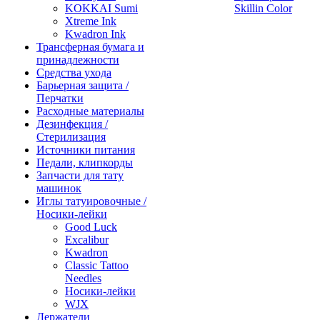
KOKKAI Sumi
Skillin Color
Xtreme Ink
Kwadron Ink
Трансферная бумага и
принадлежности
Средства ухода
Барьерная защита /
Перчатки
Расходные материалы
Дезинфекция /
Стерилизация
Источники питания
Педали, клипкорды
Запчасти для тату
машинок
Иглы татуировочные /
Носики-лейки
Good Luck
Excalibur
Kwadron
Classic Tattoo
Needles
Носики-лейки
WJX
Держатели