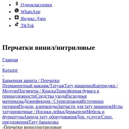
Одноклассники
WhatsApp
Яндекс.Дзен
TikTok
Перчатки винил/нитриловые
Главная
-
Каталог
-
Барьерная защита / Перчатки
Перманентный макияж/Татуаж
Тату машинки
Картриджи /
Модули
Пигменты / Краска
Трансферная бумага и
принадлежности
Средства ухода
Расходные
материалы
Дезинфекция / Стерилизация
Источники
питания
Педали, клипкорды
Запчасти для тату машинок
Иглы
татуировочные / Носики-лейки
Держатели
Мебель и
фурнитура
Аренда тату оборудования
Доп. услуги/Спец.
предложения
Тату барахолка
-
Перчатки винил/нитриловые