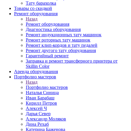
Тату барахолка
Товары со скидкой
Ремонт оборудования
Назад
Ремонт оборудования
Диагностика оборудования
Ремонт индукционных тату машинок
Ремонт роторных тату машинок
Ремонт клип-кордов и тату педалей
Ремонт другого тату оборудования
Гарантийный ремонт
Заправка и ремонт трансферного принтера от
Skillin Color
Аренда оборудования
Портфолио мастеров
Назад
Портфолио мастеров
Наталья Синица
Иван Барабаш
Кирилл Петров
Алексей Ч
Дарья Север
Александр Моляков
Дина Рехаб
Катерина Баженова