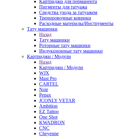
Картриджи для перманента
Пигменты для татуажа
Средства ухода за татуажем
Тренировочные коврики
Расходные материлы/Инструменты
Тату машинки
Назад
Тату машинки
Роторные тату машинки
Индукционные тату машинки
Картриджи / Модули
Назад
Картриджи / Модули
WJX
Mast Pro
CARTEL
Noir
Pepax
JCONLY VETAR
Ambition
EZ Tattoo
One Shot
KWADRON
CNC
Cheyenne