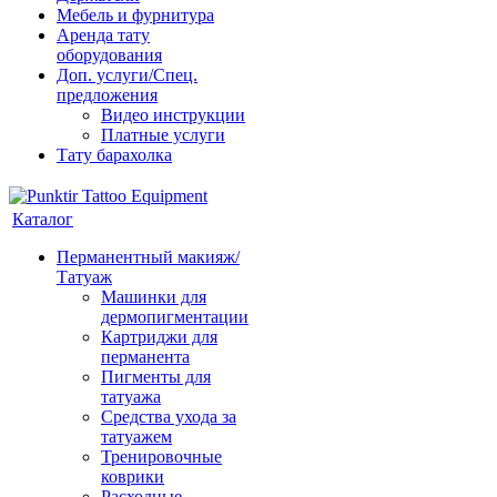
Мебель и фурнитура
Аренда тату
оборудования
Доп. услуги/Спец.
предложения
Видео инструкции
Платные услуги
Тату барахолка
Каталог
Перманентный макияж/
Татуаж
Машинки для
дермопигментации
Картриджи для
перманента
Пигменты для
татуажа
Средства ухода за
татуажем
Тренировочные
коврики
Расходные