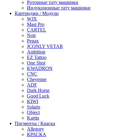
Роторные тату машинки
Индукционные тату машинки
Картриджи / Модули
WJX
Mast Pro
CARTEL
Noir
Pepax
JCONLY VETAR
Ambition
EZ Tattoo
One Shot
KWADRON
CNC
Cheyenne
ADF
Dark Horse
Good Luck
KIWI
Solaris
Object
Kartin
Пигменты / Краска
Allegory
КРАСКА