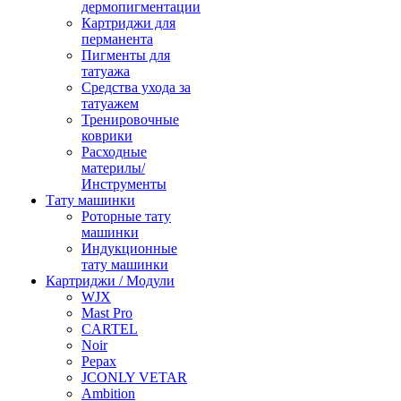
дермопигментации
Картриджи для
перманента
Пигменты для
татуажа
Средства ухода за
татуажем
Тренировочные
коврики
Расходные
материлы/
Инструменты
Тату машинки
Роторные тату
машинки
Индукционные
тату машинки
Картриджи / Модули
WJX
Mast Pro
CARTEL
Noir
Pepax
JCONLY VETAR
Ambition