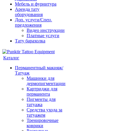
Мебель и фурнитура
Аренда тату
оборудования
Доп. услуги/Спец.
предложения
Видео инструкции
Платные услуги
Тату барахолка
Каталог
Перманентный макияж/
Татуаж
Машинки для
дермопигментации
Картриджи для
перманента
Пигменты для
татуажа
Средства ухода за
татуажем
Тренировочные
коврики
Расходные