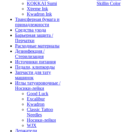
KOKKAI Sumi
Skillin Color
Xtreme Ink
Kwadron Ink
Трансферная бумага и
принадлежности
Средства ухода
Барьерная защита /
Перчатки
Расходные материалы
Дезинфекция /
Стерилизация
Источники питания
Педали, клипкорды
Запчасти для тату
машинок
Иглы татуировочные /
Носики-лейки
Good Luck
Excalibur
Kwadron
Classic Tattoo
Needles
Носики-лейки
WJX
Держатели