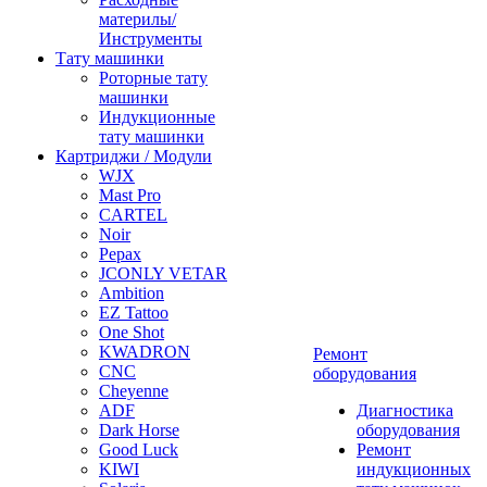
материлы/
Инструменты
Тату машинки
Роторные тату
машинки
Индукционные
тату машинки
Картриджи / Модули
WJX
Mast Pro
CARTEL
Noir
Pepax
JCONLY VETAR
Ambition
EZ Tattoo
One Shot
KWADRON
Ремонт
CNC
оборудования
Cheyenne
ADF
Диагностика
Dark Horse
оборудования
Good Luck
Ремонт
KIWI
индукционных