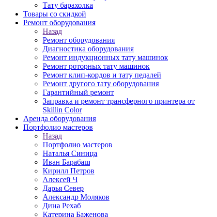
Тату барахолка
Товары со скидкой
Ремонт оборудования
Назад
Ремонт оборудования
Диагностика оборудования
Ремонт индукционных тату машинок
Ремонт роторных тату машинок
Ремонт клип-кордов и тату педалей
Ремонт другого тату оборудования
Гарантийный ремонт
Заправка и ремонт трансферного принтера от
Skillin Color
Аренда оборудования
Портфолио мастеров
Назад
Портфолио мастеров
Наталья Синица
Иван Барабаш
Кирилл Петров
Алексей Ч
Дарья Север
Александр Моляков
Дина Рехаб
Катерина Баженова