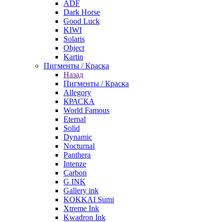
ADF
Dark Horse
Good Luck
KIWI
Solaris
Object
Kartin
Пигменты / Краска
Назад
Пигменты / Краска
Allegory
КРАСКА
World Famous
Eternal
Solid
Dynamic
Nocturnal
Panthera
Intenze
Carbon
G INK
Gallery ink
KOKKAI Sumi
Xtreme Ink
Kwadron Ink