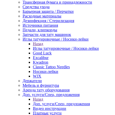
Трансферная бумага и принадлежности
Средства ухода
Барьерная защита / Перчатки
Расходные материалы
Дезинфекция / Стерилизация
Источники питания
Педали, клипкорды
Запчасти для тату машинок
Иглы татуировочные / Носики-лейки
Назад
Иглы татуировочные / Носики-лейки
Good Luck
Excalibur
Kwadron
Classic Tattoo Needles
Носики-лейки
WJX
Держатели
Мебель и фурнитура
Аренда тату оборудования
Доп. услуги/Спец. предложения
Назад
Доп. услуги/Спец. предложения
Видео инструкции
Платные услуги