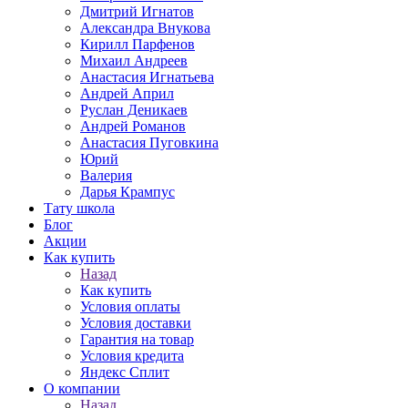
Дмитрий Игнатов
Александра Внукова
Кирилл Парфенов
Михаил Андреев
Анастасия Игнатьева
Андрей Април
Руслан Деникаев
Андрей Романов
Анастасия Пуговкина
Юрий
Валерия
Дарья Крампус
Тату школа
Блог
Акции
Как купить
Назад
Как купить
Условия оплаты
Условия доставки
Гарантия на товар
Условия кредита
Яндекс Сплит
О компании
Назад