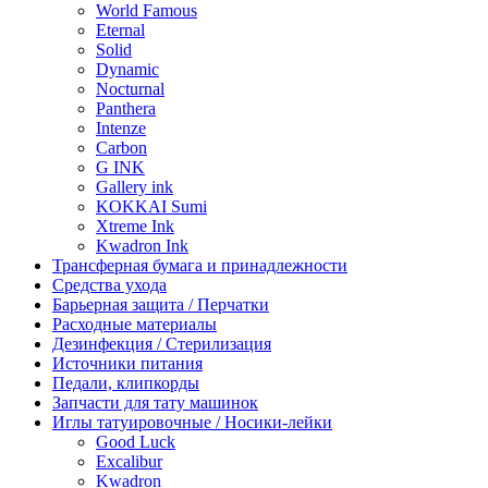
World Famous
Eternal
Solid
Dynamic
Nocturnal
Panthera
Intenze
Carbon
G INK
Gallery ink
KOKKAI Sumi
Xtreme Ink
Kwadron Ink
Трансферная бумага и принадлежности
Средства ухода
Барьерная защита / Перчатки
Расходные материалы
Дезинфекция / Стерилизация
Источники питания
Педали, клипкорды
Запчасти для тату машинок
Иглы татуировочные / Носики-лейки
Good Luck
Excalibur
Kwadron