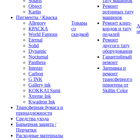
Solaris
тату машинок
Object
Ремонт
Kartin
роторных тату
Пигменты / Краска
машинок
Allegory
Товары
Ремонт клип-
А
КРАСКА
со
кордов и тату
о
World Famous
скидкой
педалей
Eternal
Ремонт
Solid
другого тату
Dynamic
оборудования
Nocturnal
Гарантийный
Panthera
ремонт
Intenze
Заправка и
Carbon
ремонт
G INK
трансферного
Gallery ink
принтера от
KOKKAI Sumi
Skillin Color
Xtreme Ink
Kwadron Ink
Трансферная бумага и
принадлежности
Средства ухода
Барьерная защита /
Перчатки
Расходные материалы