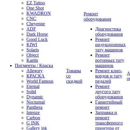
EZ Tattoo
One Shot
KWADRON
Ремонт
CNC
оборудования
Cheyenne
ADF
Диагностика
Dark Horse
оборудования
Good Luck
Ремонт
KIWI
индукционных
Solaris
тату машинок
Object
Ремонт
Kartin
роторных тату
Пигменты / Краска
машинок
Allegory
Товары
Ремонт клип-
А
КРАСКА
со
кордов и тату
о
World Famous
скидкой
педалей
Eternal
Ремонт
Solid
другого тату
Dynamic
оборудования
Nocturnal
Гарантийный
Panthera
ремонт
Intenze
Заправка и
Carbon
ремонт
G INK
трансферного
Gallery ink
принтера от