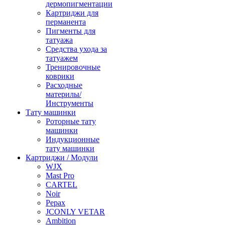
дермопигментации
Картриджи для
перманента
Пигменты для
татуажа
Средства ухода за
татуажем
Тренировочные
коврики
Расходные
материлы/
Инструменты
Тату машинки
Роторные тату
машинки
Индукционные
тату машинки
Картриджи / Модули
WJX
Mast Pro
CARTEL
Noir
Pepax
JCONLY VETAR
Ambition