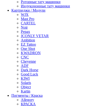
Роторные тату машинки
Индукционные тату машинки
Картриджи / Модули
WJX
Mast Pro
CARTEL
Noir
Pepax
JCONLY VETAR
Ambition
EZ Tattoo
One Shot
KWADRON
CNC
Cheyenne
ADF
Dark Horse
Good Luck
KIWI
Solaris
Object
Kartin
Пигменты / Краска
Allegory
КРАСКА