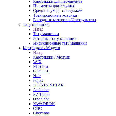
Картриджи для перманента
Пигменты для татуажа
Средства ухода за татуажем
Тренировочные коврики
Расходные материлы/Инструменты
Тату машинки
Назад
Тату машинки
Роторные тату машинки
Индукционные тату машинки
Картриджи / Модули
Назад
Картриджи / Модули
WJX
Mast Pro
CARTEL
Noir
Pepax
JCONLY VETAR
Ambition
EZ Tattoo
One Shot
KWADRON
CNC
Cheyenne