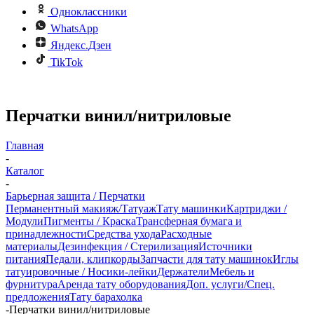
Одноклассники
WhatsApp
Яндекс.Дзен
TikTok
Перчатки винил/нитриловые
Главная
-
Каталог
-
Барьерная защита / Перчатки
Перманентный макияж/Татуаж
Тату машинки
Картриджи /
Модули
Пигменты / Краска
Трансферная бумага и
принадлежности
Средства ухода
Расходные
материалы
Дезинфекция / Стерилизация
Источники
питания
Педали, клипкорды
Запчасти для тату машинок
Иглы
татуировочные / Носики-лейки
Держатели
Мебель и
фурнитура
Аренда тату оборудования
Доп. услуги/Спец.
предложения
Тату барахолка
-
Перчатки винил/нитриловые