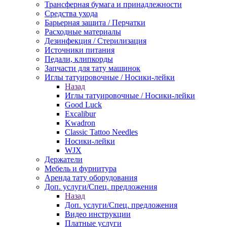
Трансферная бумага и принадлежности
Средства ухода
Барьерная защита / Перчатки
Расходные материалы
Дезинфекция / Стерилизация
Источники питания
Педали, клипкорды
Запчасти для тату машинок
Иглы татуировочные / Носики-лейки
Назад
Иглы татуировочные / Носики-лейки
Good Luck
Excalibur
Kwadron
Classic Tattoo Needles
Носики-лейки
WJX
Держатели
Мебель и фурнитура
Аренда тату оборудования
Доп. услуги/Спец. предложения
Назад
Доп. услуги/Спец. предложения
Видео инструкции
Платные услуги