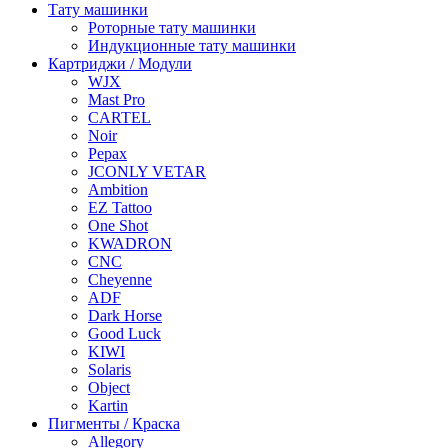
Тату машинки
Роторные тату машинки
Индукционные тату машинки
Картриджи / Модули
WJX
Mast Pro
CARTEL
Noir
Pepax
JCONLY VETAR
Ambition
EZ Tattoo
One Shot
KWADRON
CNC
Cheyenne
ADF
Dark Horse
Good Luck
KIWI
Solaris
Object
Kartin
Пигменты / Краска
Allegory