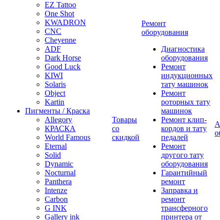
EZ Tattoo
One Shot
KWADRON
Ремонт
CNC
оборудования
Cheyenne
ADF
Диагностика
Dark Horse
оборудования
Good Luck
Ремонт
KIWI
индукционных
Solaris
тату машинок
Object
Ремонт
Kartin
роторных тату
Пигменты / Краска
машинок
Allegory
Товары
Ремонт клип-
А
КРАСКА
со
кордов и тату
о
World Famous
скидкой
педалей
Eternal
Ремонт
Solid
другого тату
Dynamic
оборудования
Nocturnal
Гарантийный
Panthera
ремонт
Intenze
Заправка и
Carbon
ремонт
G INK
трансферного
Gallery ink
принтера от