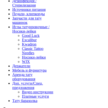
Дезинфекция /
Стерилизация
Источники питания
Педали, клипкорды
Запчасти для тату
машинок
Иглы татуировочные /
Носики-лейки
Good Luck
Excalibur
Kwadron
Classic Tattoo
Needles
Носики-лейки
WJX
Держатели
Мебель и фурнитура
Аренда тату
оборудования
Доп. услуги/Спец.
предложения
Видео инструкции
Платные услуги
Тату барахолка