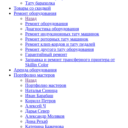
Тату барахолка
Товары со скидкой
Ремонт оборудования
Назад
Ремонт оборудования
Диагностика оборудования
Ремонт индукционных тату машинок
Ремонт роторных тату машинок
Ремонт клип-кордов и тату педалей
Ремонт другого тату оборудования
Гарантийный ремонт
Заправка и ремонт трансферного принтера от
Skillin Color
Аренда оборудования
Портфолио мастеров
Назад
Портфолио мастеров
Наталья Синица
Иван Барабаш
Кирилл Петров
Алексей Ч
Дарья Север
Александр Моляков
Дина Рехаб
Катерина Баженова