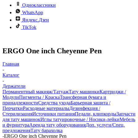
Одноклассники
WhatsApp
Яндекс.Дзен
TikTok
ERGO One inch Cheyenne Pen
Главная
-
Каталог
-
Держатели
Перманентный макияж/Татуаж
Тату машинки
Картриджи /
Модули
Пигменты / Краска
Трансферная бумага и
принадлежности
Средства ухода
Барьерная защита /
Перчатки
Расходные материалы
Дезинфекция /
Стерилизация
Источники питания
Педали, клипкорды
Запчасти
для тату машинок
Иглы татуировочные / Носики-лейки
Мебель
и фурнитура
Аренда тату оборудования
Доп. услуги/Спец.
предложения
Тату барахолка
-
ERGO One inch Cheyenne Pen