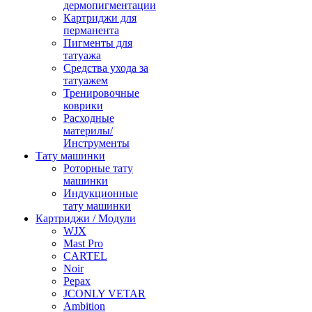
дермопигментации
Картриджи для
перманента
Пигменты для
татуажа
Средства ухода за
татуажем
Тренировочные
коврики
Расходные
материлы/
Инструменты
Тату машинки
Роторные тату
машинки
Индукционные
тату машинки
Картриджи / Модули
WJX
Mast Pro
CARTEL
Noir
Pepax
JCONLY VETAR
Ambition