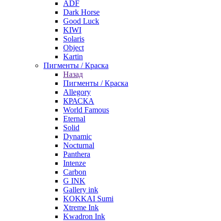
ADF
Dark Horse
Good Luck
KIWI
Solaris
Object
Kartin
Пигменты / Краска
Назад
Пигменты / Краска
Allegory
КРАСКА
World Famous
Eternal
Solid
Dynamic
Nocturnal
Panthera
Intenze
Carbon
G INK
Gallery ink
KOKKAI Sumi
Xtreme Ink
Kwadron Ink