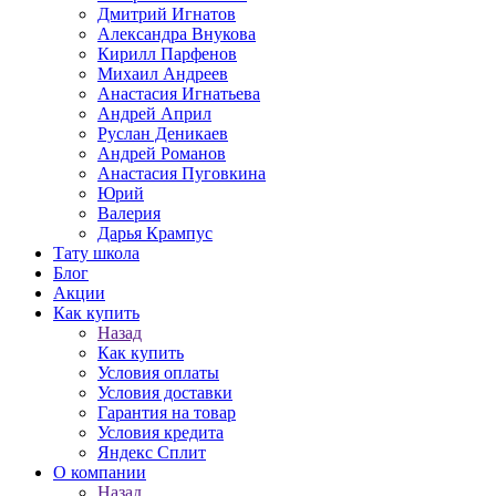
Дмитрий Игнатов
Александра Внукова
Кирилл Парфенов
Михаил Андреев
Анастасия Игнатьева
Андрей Април
Руслан Деникаев
Андрей Романов
Анастасия Пуговкина
Юрий
Валерия
Дарья Крампус
Тату школа
Блог
Акции
Как купить
Назад
Как купить
Условия оплаты
Условия доставки
Гарантия на товар
Условия кредита
Яндекс Сплит
О компании
Назад