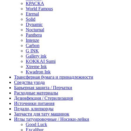
КРАСКА
World Famous
Eternal
Solid
Dynamic
Nocturnal
Panthera
Intenze
Carbon
G INK
Gallery ink
KOKKAI Sumi
Xtreme Ink
Kwadron Ink
Трансферная бумага и принадлежности
Средства ухода
Барьерная защита / Перчатки
Расходные материалы
Дезинфекция / Стерилизация
Источники питания
Педали, клипкорды
Запчасти для тату машинок
Иглы татуировочные / Носики-лейки
Good Luck
Excalibur