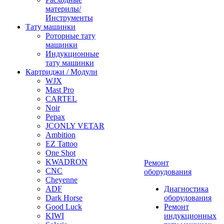
материлы/
Инструменты
Тату машинки
Роторные тату
машинки
Индукционные
тату машинки
Картриджи / Модули
WJX
Mast Pro
CARTEL
Noir
Pepax
JCONLY VETAR
Ambition
EZ Tattoo
One Shot
KWADRON
Ремонт
CNC
оборудования
Cheyenne
ADF
Диагностика
Dark Horse
оборудования
Good Luck
Ремонт
KIWI
индукционных