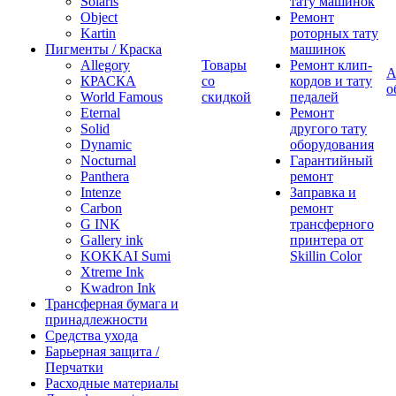
Solaris
тату машинок
Object
Ремонт
Kartin
роторных тату
Пигменты / Краска
машинок
Allegory
Товары
Ремонт клип-
А
КРАСКА
со
кордов и тату
о
World Famous
скидкой
педалей
Eternal
Ремонт
Solid
другого тату
Dynamic
оборудования
Nocturnal
Гарантийный
Panthera
ремонт
Intenze
Заправка и
Carbon
ремонт
G INK
трансферного
Gallery ink
принтера от
KOKKAI Sumi
Skillin Color
Xtreme Ink
Kwadron Ink
Трансферная бумага и
принадлежности
Средства ухода
Барьерная защита /
Перчатки
Расходные материалы