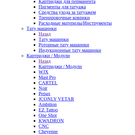
Картриджи для перманента
Пигменты для татуажа
Средства ухода за татуажем
Тренировочные коврики
Расходные материлы/Инструменты
Тату машинки
Назад
Тату машинки
Роторные тату машинки
Индукционные тату машинки
Картриджи / Модули
Назад
Картриджи / Модули
WJX
Mast Pro
CARTEL
Noir
Pepax
JCONLY VETAR
Ambition
EZ Tattoo
One Shot
KWADRON
CNC
Cheyenne