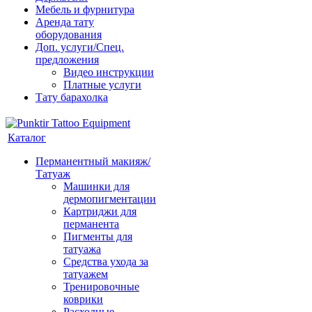
Мебель и фурнитура
Аренда тату
оборудования
Доп. услуги/Спец.
предложения
Видео инструкции
Платные услуги
Тату барахолка
Каталог
Перманентный макияж/
Татуаж
Машинки для
дермопигментации
Картриджи для
перманента
Пигменты для
татуажа
Средства ухода за
татуажем
Тренировочные
коврики
Расходные