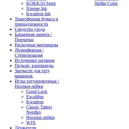
KOKKAI Sumi
Skillin Color
Xtreme Ink
Kwadron Ink
Трансферная бумага и
принадлежности
Средства ухода
Барьерная защита /
Перчатки
Расходные материалы
Дезинфекция /
Стерилизация
Источники питания
Педали, клипкорды
Запчасти для тату
машинок
Иглы татуировочные /
Носики-лейки
Good Luck
Excalibur
Kwadron
Classic Tattoo
Needles
Носики-лейки
WJX
Держатели