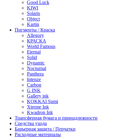
Good Luck
KIWI
Solaris
Object
Kartin
Пигменты / Краска
Allegory
КРАСКА
World Famous
Eternal
Solid
Dynamic
Nocturnal
Panthera
Intenze
Carbon
G INK
Gallery ink
KOKKAI Sumi
Xtreme Ink
Kwadron Ink
Трансферная бумага и принадлежности
Средства ухода
Барьерная защита / Перчатки
Расходные материалы