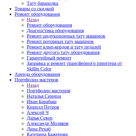
Тату барахолка
Товары со скидкой
Ремонт оборудования
Назад
Ремонт оборудования
Диагностика оборудования
Ремонт индукционных тату машинок
Ремонт роторных тату машинок
Ремонт клип-кордов и тату педалей
Ремонт другого тату оборудования
Гарантийный ремонт
Заправка и ремонт трансферного принтера от
Skillin Color
Аренда оборудования
Портфолио мастеров
Назад
Портфолио мастеров
Наталья Синица
Иван Барабаш
Кирилл Петров
Алексей Ч
Дарья Север
Александр Моляков
Дина Рехаб
Катерина Баженова