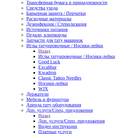
Трансферная бумага и принадлежности
Средства ухода
Барьерная защита / Перчатки
Расходные материалы
Дезинфекция / Стерилизация
Источники питания
Педали, клипкорды
Запчасти для тату машинок
Иглы татуировочные / Носики-лейки
Назад
Иглы татуировочные / Носики-лейки
Good Luck
Excalibur
Kwadron
Classic Tattoo Needles
Носики-лейки
WJX
Держатели
Мебель и фурнитура
Аренда тату оборудования
Доп. услуги/Спец. предложения
Назад
Доп. услуги/Спец. предложения
Видео инструкции
Платные услуги