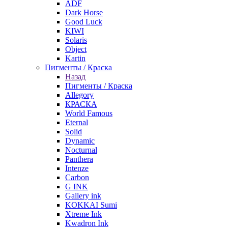
ADF
Dark Horse
Good Luck
KIWI
Solaris
Object
Kartin
Пигменты / Краска
Назад
Пигменты / Краска
Allegory
КРАСКА
World Famous
Eternal
Solid
Dynamic
Nocturnal
Panthera
Intenze
Carbon
G INK
Gallery ink
KOKKAI Sumi
Xtreme Ink
Kwadron Ink