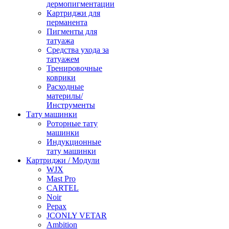
дермопигментации
Картриджи для
перманента
Пигменты для
татуажа
Средства ухода за
татуажем
Тренировочные
коврики
Расходные
материлы/
Инструменты
Тату машинки
Роторные тату
машинки
Индукционные
тату машинки
Картриджи / Модули
WJX
Mast Pro
CARTEL
Noir
Pepax
JCONLY VETAR
Ambition