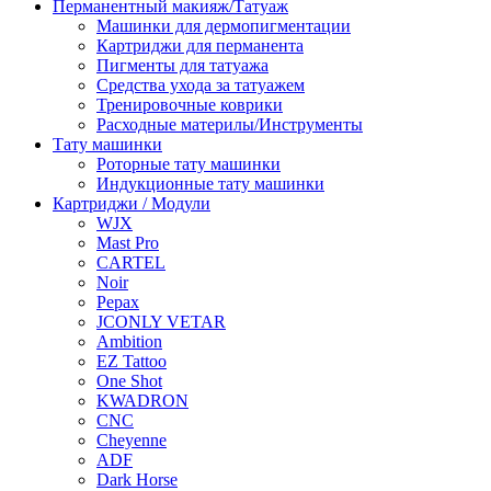
Перманентный макияж/Татуаж
Машинки для дермопигментации
Картриджи для перманента
Пигменты для татуажа
Средства ухода за татуажем
Тренировочные коврики
Расходные материлы/Инструменты
Тату машинки
Роторные тату машинки
Индукционные тату машинки
Картриджи / Модули
WJX
Mast Pro
CARTEL
Noir
Pepax
JCONLY VETAR
Ambition
EZ Tattoo
One Shot
KWADRON
CNC
Cheyenne
ADF
Dark Horse