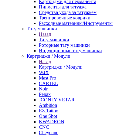
Картриджи для перманента
Пигменты для татуажа
Средства ухода за татуажем
Тренировочные коврики
Расходные материлы/Инструменты
Тату машинки
Назад
Тату машинки
Роторные тату машинки
Индукционные тату машинки
Картриджи / Модули
Назад
Картриджи / Модули
WJX
Mast Pro
CARTEL
Noir
Pepax
JCONLY VETAR
Ambition
EZ Tattoo
One Shot
KWADRON
CNC
Cheyenne