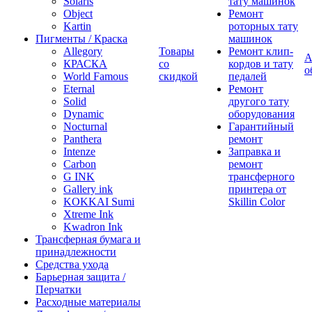
Solaris
тату машинок
Object
Ремонт
Kartin
роторных тату
Пигменты / Краска
машинок
Allegory
Товары
Ремонт клип-
А
КРАСКА
со
кордов и тату
о
World Famous
скидкой
педалей
Eternal
Ремонт
Solid
другого тату
Dynamic
оборудования
Nocturnal
Гарантийный
Panthera
ремонт
Intenze
Заправка и
Carbon
ремонт
G INK
трансферного
Gallery ink
принтера от
KOKKAI Sumi
Skillin Color
Xtreme Ink
Kwadron Ink
Трансферная бумага и
принадлежности
Средства ухода
Барьерная защита /
Перчатки
Расходные материалы