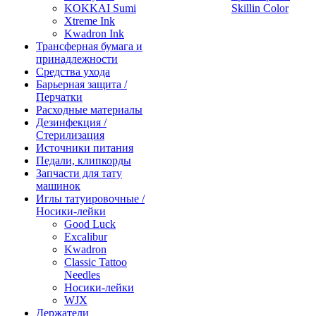
KOKKAI Sumi
Skillin Color
Xtreme Ink
Kwadron Ink
Трансферная бумага и
принадлежности
Средства ухода
Барьерная защита /
Перчатки
Расходные материалы
Дезинфекция /
Стерилизация
Источники питания
Педали, клипкорды
Запчасти для тату
машинок
Иглы татуировочные /
Носики-лейки
Good Luck
Excalibur
Kwadron
Classic Tattoo
Needles
Носики-лейки
WJX
Держатели