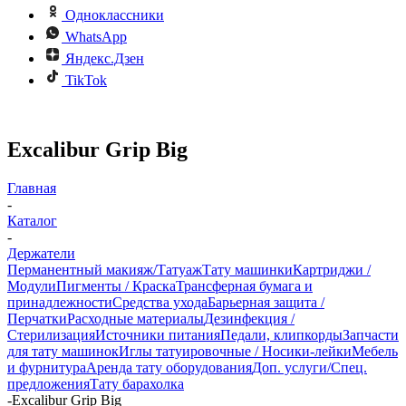
Одноклассники
WhatsApp
Яндекс.Дзен
TikTok
Excalibur Grip Big
Главная
-
Каталог
-
Держатели
Перманентный макияж/Татуаж
Тату машинки
Картриджи /
Модули
Пигменты / Краска
Трансферная бумага и
принадлежности
Средства ухода
Барьерная защита /
Перчатки
Расходные материалы
Дезинфекция /
Стерилизация
Источники питания
Педали, клипкорды
Запчасти
для тату машинок
Иглы татуировочные / Носики-лейки
Мебель
и фурнитура
Аренда тату оборудования
Доп. услуги/Спец.
предложения
Тату барахолка
-
Excalibur Grip Big