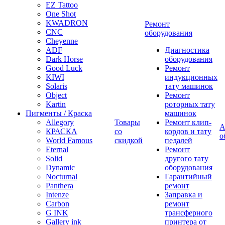
EZ Tattoo
One Shot
KWADRON
Ремонт
CNC
оборудования
Cheyenne
ADF
Диагностика
Dark Horse
оборудования
Good Luck
Ремонт
KIWI
индукционных
Solaris
тату машинок
Object
Ремонт
Kartin
роторных тату
Пигменты / Краска
машинок
Allegory
Товары
Ремонт клип-
А
КРАСКА
со
кордов и тату
о
World Famous
скидкой
педалей
Eternal
Ремонт
Solid
другого тату
Dynamic
оборудования
Nocturnal
Гарантийный
Panthera
ремонт
Intenze
Заправка и
Carbon
ремонт
G INK
трансферного
Gallery ink
принтера от