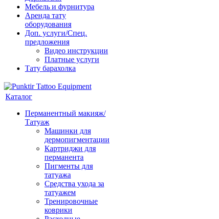
Мебель и фурнитура
Аренда тату
оборудования
Доп. услуги/Спец.
предложения
Видео инструкции
Платные услуги
Тату барахолка
Каталог
Перманентный макияж/
Татуаж
Машинки для
дермопигментации
Картриджи для
перманента
Пигменты для
татуажа
Средства ухода за
татуажем
Тренировочные
коврики
Расходные