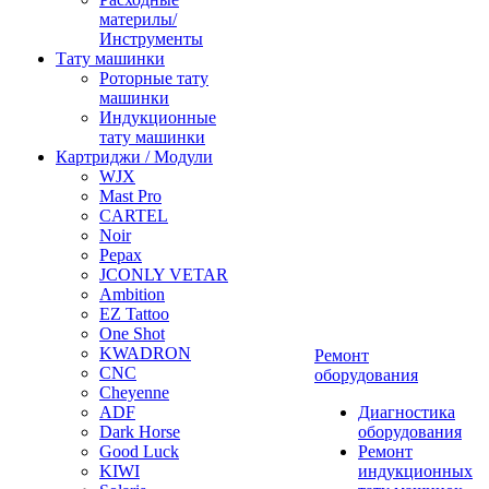
материлы/
Инструменты
Тату машинки
Роторные тату
машинки
Индукционные
тату машинки
Картриджи / Модули
WJX
Mast Pro
CARTEL
Noir
Pepax
JCONLY VETAR
Ambition
EZ Tattoo
One Shot
KWADRON
Ремонт
CNC
оборудования
Cheyenne
ADF
Диагностика
Dark Horse
оборудования
Good Luck
Ремонт
KIWI
индукционных