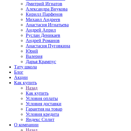
Дмитрий Игнатов
Александра Внукова
Кирилл Парфенов
Михаил Андреев
Анастасия Игнатьева
Андрей Април
Руслан Деникаев
Андрей Романов
Анастасия Пуговкина
Юрий
Валерия
Дарья Крампус
Тату школа
Блог
Акции
Как купить
Назад
Как купить
Условия оплаты
Условия доставки
Гарантия на товар
Условия кредита
Яндекс Сплит
О компании
Назад