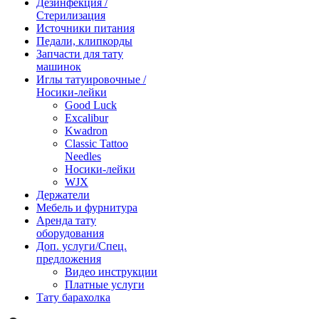
Дезинфекция /
Стерилизация
Источники питания
Педали, клипкорды
Запчасти для тату
машинок
Иглы татуировочные /
Носики-лейки
Good Luck
Excalibur
Kwadron
Classic Tattoo
Needles
Носики-лейки
WJX
Держатели
Мебель и фурнитура
Аренда тату
оборудования
Доп. услуги/Спец.
предложения
Видео инструкции
Платные услуги
Тату барахолка