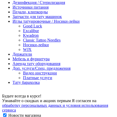
Дезинфекция / Стерилизация
Источники питания
Педали, клипкорды
Запчасти для тату машинок
Иглы татуировочные / Носики-лейки
Good Luck
Excalibur
Kwadron
Classic Tattoo Needles
Носики-лейки
WJX
Держатели
Мебель и фурнитура
Аренда тату оборудования
Доп. услуги/Спец. предложения
Видео инструкции
Платные услуги
Тату барахолка
Будьте всегда в курсе!
Узнавайте о скидках и акциях первым Я согласен на
обработку персональных данных и условия использования
сервиса
Новости магазина