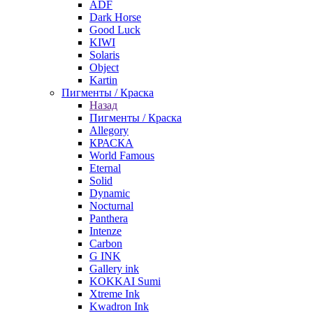
ADF
Dark Horse
Good Luck
KIWI
Solaris
Object
Kartin
Пигменты / Краска
Назад
Пигменты / Краска
Allegory
КРАСКА
World Famous
Eternal
Solid
Dynamic
Nocturnal
Panthera
Intenze
Carbon
G INK
Gallery ink
KOKKAI Sumi
Xtreme Ink
Kwadron Ink