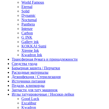
World Famous
Eternal
Solid
Dynamic
Nocturnal
Panthera
Intenze
Carbon
G INK
Gallery ink
KOKKAI Sumi
Xtreme Ink
Kwadron Ink
Трансферная бумага и принадлежности
Средства ухода
Барьерная защита / Перчатки
Расходные материалы
Дезинфекция / Стерилизация
Источники питания
Педали, клипкорды
Запчасти для тату машинок
Иглы татуировочные / Носики-лейки
Good Luck
Excalibur
Kwadron