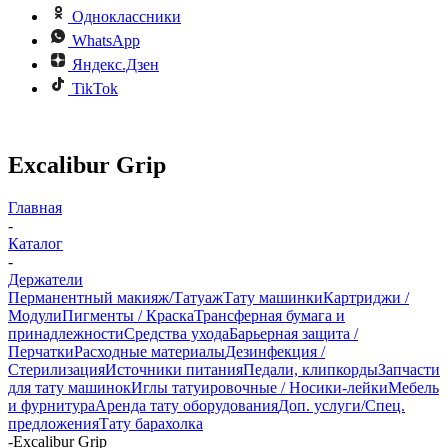
Одноклассники
WhatsApp
Яндекс.Дзен
TikTok
Excalibur Grip
Главная
-
Каталог
-
Держатели
Перманентный макияж/Татуаж
Тату машинки
Картриджи /
Модули
Пигменты / Краска
Трансферная бумага и
принадлежности
Средства ухода
Барьерная защита /
Перчатки
Расходные материалы
Дезинфекция /
Стерилизация
Источники питания
Педали, клипкорды
Запчасти
для тату машинок
Иглы татуировочные / Носики-лейки
Мебель
и фурнитура
Аренда тату оборудования
Доп. услуги/Спец.
предложения
Тату барахолка
-
Excalibur Grip