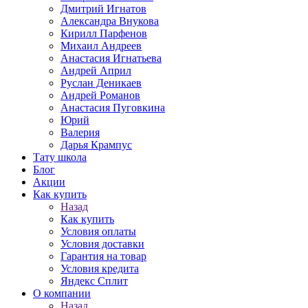
Дмитрий Игнатов
Александра Внукова
Кирилл Парфенов
Михаил Андреев
Анастасия Игнатьева
Андрей Април
Руслан Деникаев
Андрей Романов
Анастасия Пуговкина
Юрий
Валерия
Дарья Крампус
Тату школа
Блог
Акции
Как купить
Назад
Как купить
Условия оплаты
Условия доставки
Гарантия на товар
Условия кредита
Яндекс Сплит
О компании
Назад