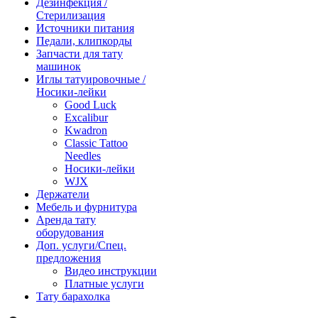
Дезинфекция /
Стерилизация
Источники питания
Педали, клипкорды
Запчасти для тату
машинок
Иглы татуировочные /
Носики-лейки
Good Luck
Excalibur
Kwadron
Classic Tattoo
Needles
Носики-лейки
WJX
Держатели
Мебель и фурнитура
Аренда тату
оборудования
Доп. услуги/Спец.
предложения
Видео инструкции
Платные услуги
Тату барахолка