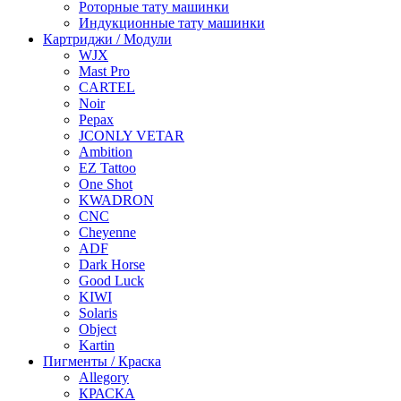
Роторные тату машинки
Индукционные тату машинки
Картриджи / Модули
WJX
Mast Pro
CARTEL
Noir
Pepax
JCONLY VETAR
Ambition
EZ Tattoo
One Shot
KWADRON
CNC
Cheyenne
ADF
Dark Horse
Good Luck
KIWI
Solaris
Object
Kartin
Пигменты / Краска
Allegory
КРАСКА