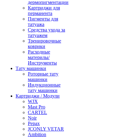
дермопигментации
Картриджи для
перманента
Пигменты для
татуажа
Средства ухода за
татуажем
Тренировочные
коврики
Расходные
материлы/
Инструменты
Тату машинки
Роторные тату
машинки
Индукционные
тату машинки
Картриджи / Модули
WJX
Mast Pro
CARTEL
Noir
Pepax
JCONLY VETAR
Ambition