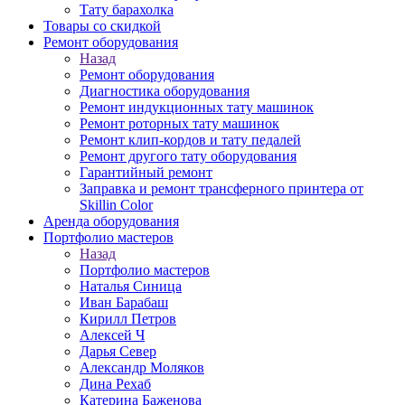
Тату барахолка
Товары со скидкой
Ремонт оборудования
Назад
Ремонт оборудования
Диагностика оборудования
Ремонт индукционных тату машинок
Ремонт роторных тату машинок
Ремонт клип-кордов и тату педалей
Ремонт другого тату оборудования
Гарантийный ремонт
Заправка и ремонт трансферного принтера от
Skillin Color
Аренда оборудования
Портфолио мастеров
Назад
Портфолио мастеров
Наталья Синица
Иван Барабаш
Кирилл Петров
Алексей Ч
Дарья Север
Александр Моляков
Дина Рехаб
Катерина Баженова