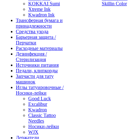
KOKKAI Sumi
Skillin Color
Xtreme Ink
Kwadron Ink
Трансферная бумага и
принадлежности
Средства ухода
Барьерная защита /
Перчатки
Расходные материалы
Дезинфекция /
Стерилизация
Источники питания
Педали, клипкорды
Запчасти для тату
машинок
Иглы татуировочные /
Носики-лейки
Good Luck
Excalibur
Kwadron
Classic Tattoo
Needles
Носики-лейки
WJX
Держатели