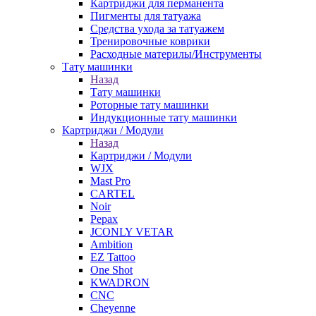
Картриджи для перманента
Пигменты для татуажа
Средства ухода за татуажем
Тренировочные коврики
Расходные материлы/Инструменты
Тату машинки
Назад
Тату машинки
Роторные тату машинки
Индукционные тату машинки
Картриджи / Модули
Назад
Картриджи / Модули
WJX
Mast Pro
CARTEL
Noir
Pepax
JCONLY VETAR
Ambition
EZ Tattoo
One Shot
KWADRON
CNC
Cheyenne