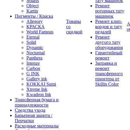
Solaris
тату машинок
Object
Ремонт
Kartin
роторных тату
Пигменты / Краска
машинок
Allegory
Товары
Ремонт клип-
А
КРАСКА
со
кордов и тату
о
World Famous
скидкой
педалей
Eternal
Ремонт
Solid
другого тату
Dynamic
оборудования
Nocturnal
Гарантийный
Panthera
ремонт
Intenze
Заправка и
Carbon
ремонт
G INK
трансферного
Gallery ink
принтера от
KOKKAI Sumi
Skillin Color
Xtreme Ink
Kwadron Ink
Трансферная бумага и
принадлежности
Средства ухода
Барьерная защита /
Перчатки
Расходные материалы