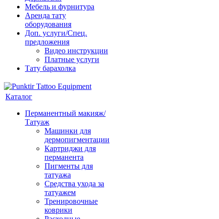
Мебель и фурнитура
Аренда тату
оборудования
Доп. услуги/Спец.
предложения
Видео инструкции
Платные услуги
Тату барахолка
Каталог
Перманентный макияж/
Татуаж
Машинки для
дермопигментации
Картриджи для
перманента
Пигменты для
татуажа
Средства ухода за
татуажем
Тренировочные
коврики
Расходные