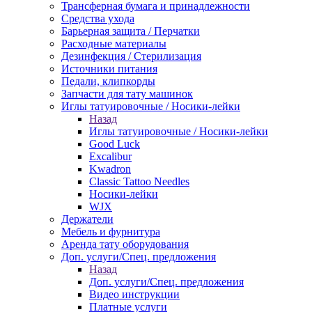
Трансферная бумага и принадлежности
Средства ухода
Барьерная защита / Перчатки
Расходные материалы
Дезинфекция / Стерилизация
Источники питания
Педали, клипкорды
Запчасти для тату машинок
Иглы татуировочные / Носики-лейки
Назад
Иглы татуировочные / Носики-лейки
Good Luck
Excalibur
Kwadron
Classic Tattoo Needles
Носики-лейки
WJX
Держатели
Мебель и фурнитура
Аренда тату оборудования
Доп. услуги/Спец. предложения
Назад
Доп. услуги/Спец. предложения
Видео инструкции
Платные услуги