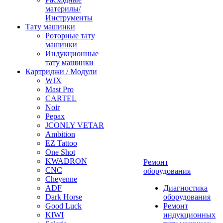
материлы/
Инструменты
Тату машинки
Роторные тату
машинки
Индукционные
тату машинки
Картриджи / Модули
WJX
Mast Pro
CARTEL
Noir
Pepax
JCONLY VETAR
Ambition
EZ Tattoo
One Shot
KWADRON
Ремонт
CNC
оборудования
Cheyenne
ADF
Диагностика
Dark Horse
оборудования
Good Luck
Ремонт
KIWI
индукционных