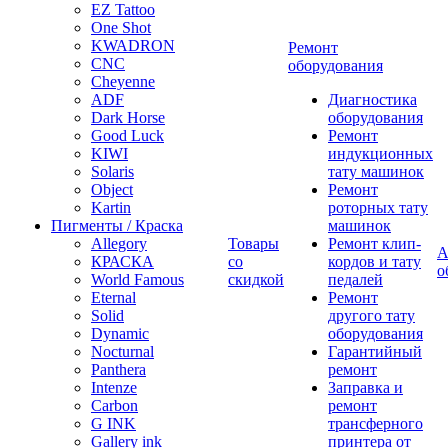
EZ Tattoo
One Shot
KWADRON
Ремонт
CNC
оборудования
Cheyenne
ADF
Диагностика
Dark Horse
оборудования
Good Luck
Ремонт
KIWI
индукционных
Solaris
тату машинок
Object
Ремонт
Kartin
роторных тату
Пигменты / Краска
машинок
Allegory
Товары
Ремонт клип-
А
КРАСКА
со
кордов и тату
о
World Famous
скидкой
педалей
Eternal
Ремонт
Solid
другого тату
Dynamic
оборудования
Nocturnal
Гарантийный
Panthera
ремонт
Intenze
Заправка и
Carbon
ремонт
G INK
трансферного
Gallery ink
принтера от