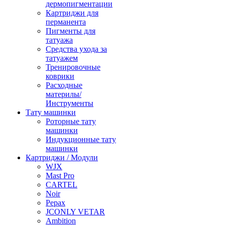
дермопигментации
Картриджи для
перманента
Пигменты для
татуажа
Средства ухода за
татуажем
Тренировочные
коврики
Расходные
материлы/
Инструменты
Тату машинки
Роторные тату
машинки
Индукционные тату
машинки
Картриджи / Модули
WJX
Mast Pro
CARTEL
Noir
Pepax
JCONLY VETAR
Ambition