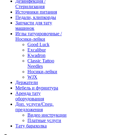
Дезинфекция /
Стерилизация
Источники питания
Педали, клипкорды
Запчасти для тату
машинок
Иглы татуировочные /
Носики-лейки
Good Luck
Excalibur
Kwadron
Classic Tattoo
Needles
Носики-лейки
WJX
Держатели
Мебель и фурнитура
Аренда тату
оборудования
Доп. услуги/Спец.
предложения
Видео инструкции
Платные услуги
Тату барахолка