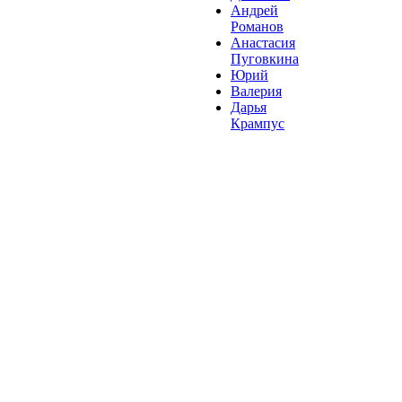
Андрей
Романов
Анастасия
Пуговкина
Юрий
Валерия
Дарья
Крампус