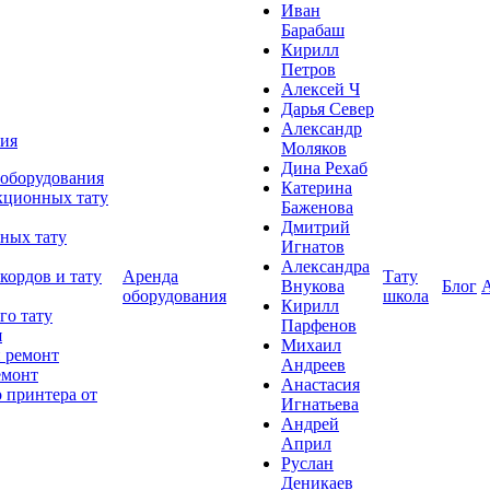
Иван
Барабаш
Кирилл
Петров
Алексей Ч
Дарья Север
Александр
ния
Моляков
Дина Рехаб
 оборудования
Катерина
кционных тату
Баженова
Дмитрий
ных тату
Игнатов
Александра
кордов и тату
Аренда
Тату
Внукова
Блог
оборудования
школа
Кирилл
го тату
Парфенов
я
Михаил
 ремонт
Андреев
емонт
Анастасия
 принтера от
Игнатьева
Андрей
Април
Руслан
Деникаев