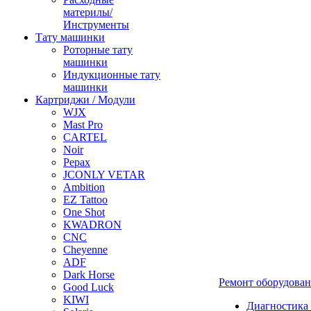
материлы/
Инструменты
Тату машинки
Роторные тату
машинки
Индукционные тату
машинки
Картриджи / Модули
WJX
Mast Pro
CARTEL
Noir
Pepax
JCONLY VETAR
Ambition
EZ Tattoo
One Shot
KWADRON
CNC
Cheyenne
ADF
Dark Horse
Ремонт оборудова
Good Luck
KIWI
Диагностика