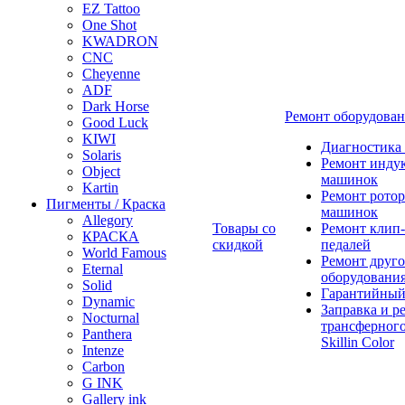
EZ Tattoo
One Shot
KWADRON
CNC
Cheyenne
ADF
Dark Horse
Ремонт оборудова
Good Luck
KIWI
Диагностика
Solaris
Ремонт инду
Object
машинок
Kartin
Ремонт ротор
Пигменты / Краска
машинок
Allegory
Товары со
Ремонт клип-
КРАСКА
скидкой
педалей
World Famous
Ремонт друго
Eternal
оборудовани
Solid
Гарантийный
Dynamic
Заправка и р
Nocturnal
трансферного
Panthera
Skillin Color
Intenze
Carbon
G INK
Gallery ink