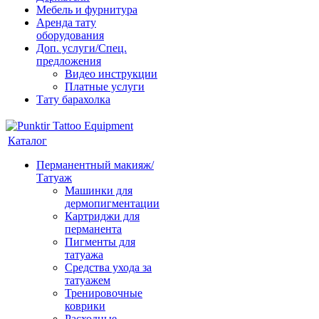
Мебель и фурнитура
Аренда тату
оборудования
Доп. услуги/Спец.
предложения
Видео инструкции
Платные услуги
Тату барахолка
Каталог
Перманентный макияж/
Татуаж
Машинки для
дермопигментации
Картриджи для
перманента
Пигменты для
татуажа
Средства ухода за
татуажем
Тренировочные
коврики
Расходные