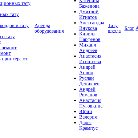
Катерина
кционных тату
Баженова
Дмитрий
ных тату
Игнатов
Александра
кордов и тату
Аренда
Тату
Внукова
Блог
оборудования
школа
Кирилл
го тату
Парфенов
я
Михаил
 ремонт
Андреев
емонт
Анастасия
 принтера от
Игнатьева
Андрей
Април
Руслан
Деникаев
Андрей
Романов
Анастасия
Пуговкина
Юрий
Валерия
Дарья
Крампус