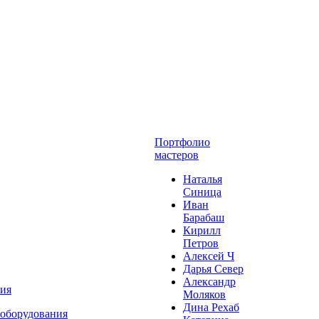
Портфолио
мастеров
Наталья
Синица
Иван
Барабаш
Кирилл
Петров
Алексей Ч
Дарья Север
Александр
ния
Моляков
Дина Рехаб
 оборудования