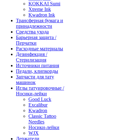
KOKKAI Sumi
Xtreme Ink
Kwadron Ink
Трансферная бумага и
принадлежности
Средства ухода
Барьерная защита /
Перчатки
Расходные материалы
Дезинфекция /
Стерилизация
Источники питания
Педали, клипкорды
Запчасти для тату
машинок
Иглы татуировочные /
Носики-лейки
Good Luck
Excalibur
Kwadron
Classic Tattoo
Needles
Носики-лейки
WJX
Держатели