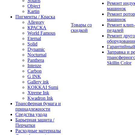
Solaris
Ремонт инду
Object
машинок
Kartin
Ремонт ротор
Пигменты / Краска
машинок
Allegory
Товары со
Ремонт клип-
КРАСКА
скидкой
педалей
World Famous
Ремонт друго
Eternal
оборудовани
Solid
Гарантийный
Dynamic
Заправка и р
Nocturnal
трансферного
Panthera
Skillin Color
Intenze
Carbon
G INK
Gallery ink
KOKKAI Sumi
Xtreme Ink
Kwadron Ink
Трансферная бумага и
принадлежности
Средства ухода
Барьерная защита /
Перчатки
Расходные материалы