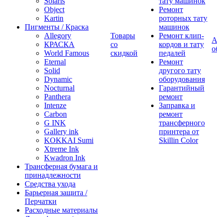
Solaris
тату машинок
Object
Ремонт
Kartin
роторных тату
Пигменты / Краска
машинок
Allegory
Товары
Ремонт клип-
А
КРАСКА
со
кордов и тату
о
World Famous
скидкой
педалей
Eternal
Ремонт
Solid
другого тату
Dynamic
оборудования
Nocturnal
Гарантийный
Panthera
ремонт
Intenze
Заправка и
Carbon
ремонт
G INK
трансферного
Gallery ink
принтера от
KOKKAI Sumi
Skillin Color
Xtreme Ink
Kwadron Ink
Трансферная бумага и
принадлежности
Средства ухода
Барьерная защита /
Перчатки
Расходные материалы