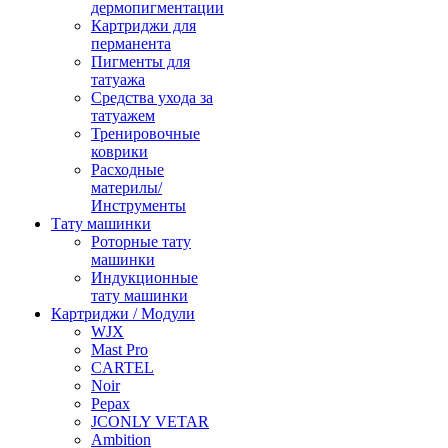
дермопигментации
Картриджи для
перманента
Пигменты для
татуажа
Средства ухода за
татуажем
Тренировочные
коврики
Расходные
материлы/
Инструменты
Тату машинки
Роторные тату
машинки
Индукционные
тату машинки
Картриджи / Модули
WJX
Mast Pro
CARTEL
Noir
Pepax
JCONLY VETAR
Ambition