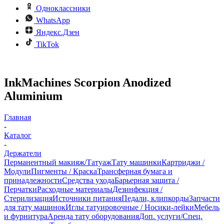
Одноклассники
WhatsApp
Яндекс.Дзен
TikTok
InkMachines Scorpion Anodized
Aluminium
Главная
-
Каталог
-
Держатели
Перманентный макияж/Татуаж
Тату машинки
Картриджи /
Модули
Пигменты / Краска
Трансферная бумага и
принадлежности
Средства ухода
Барьерная защита /
Перчатки
Расходные материалы
Дезинфекция /
Стерилизация
Источники питания
Педали, клипкорды
Запчасти
для тату машинок
Иглы татуировочные / Носики-лейки
Мебель
и фурнитура
Аренда тату оборудования
Доп. услуги/Спец.