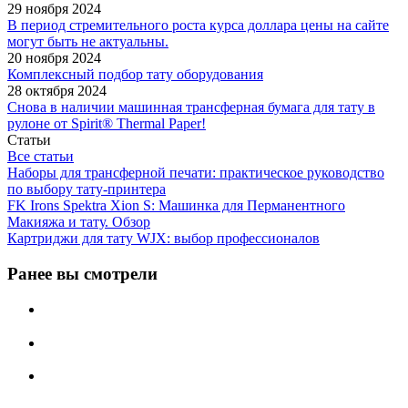
29 ноября 2024
В период стремительного роста курса доллара цены на сайте
могут быть не актуальны.
20 ноября 2024
Комплексный подбор тату оборудования
28 октября 2024
Снова в наличии машинная трансферная бумага для тату в
рулоне от Spirit® Thermal Paper!
Статьи
Все статьи
Наборы для трансферной печати: практическое руководство
по выбору тату‑принтера
FK Irons Spektra Xion S: Машинка для Перманентного
Макияжа и тату. Обзор
Картриджи для тату WJX: выбор профессионалов
Ранее вы смотрели