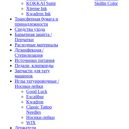
KOKKAI Sumi
Skillin Color
Xtreme Ink
Kwadron Ink
Трансферная бумага и
принадлежности
Средства ухода
Барьерная защита /
Перчатки
Расходные материалы
Дезинфекция /
Стерилизация
Источники питания
Педали, клипкорды
Запчасти для тату
машинок
Иглы татуировочные /
Носики-лейки
Good Luck
Excalibur
Kwadron
Classic Tattoo
Needles
Носики-лейки
WJX
Держатели