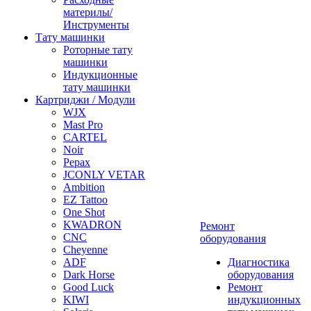
материлы/
Инструменты
Тату машинки
Роторные тату
машинки
Индукционные
тату машинки
Картриджи / Модули
WJX
Mast Pro
CARTEL
Noir
Pepax
JCONLY VETAR
Ambition
EZ Tattoo
One Shot
KWADRON
Ремонт
CNC
оборудования
Cheyenne
ADF
Диагностика
Dark Horse
оборудования
Good Luck
Ремонт
KIWI
индукционных