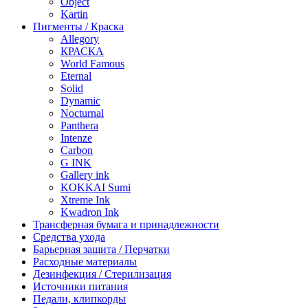
Object
Kartin
Пигменты / Краска
Allegory
КРАСКА
World Famous
Eternal
Solid
Dynamic
Nocturnal
Panthera
Intenze
Carbon
G INK
Gallery ink
KOKKAI Sumi
Xtreme Ink
Kwadron Ink
Трансферная бумага и принадлежности
Средства ухода
Барьерная защита / Перчатки
Расходные материалы
Дезинфекция / Стерилизация
Источники питания
Педали, клипкорды