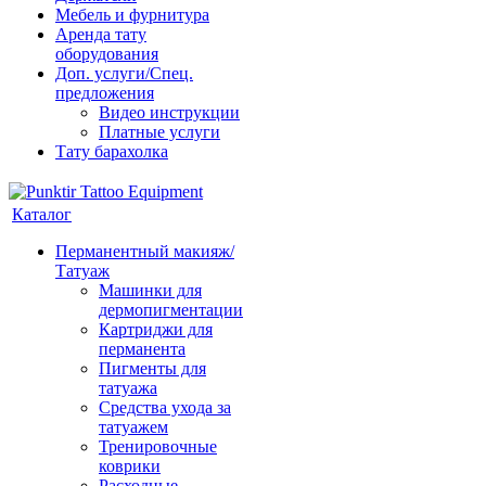
Мебель и фурнитура
Аренда тату
оборудования
Доп. услуги/Спец.
предложения
Видео инструкции
Платные услуги
Тату барахолка
Каталог
Перманентный макияж/
Татуаж
Машинки для
дермопигментации
Картриджи для
перманента
Пигменты для
татуажа
Средства ухода за
татуажем
Тренировочные
коврики
Расходные