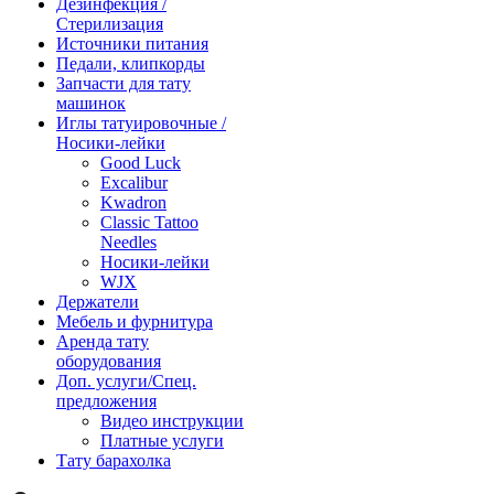
Дезинфекция /
Стерилизация
Источники питания
Педали, клипкорды
Запчасти для тату
машинок
Иглы татуировочные /
Носики-лейки
Good Luck
Excalibur
Kwadron
Classic Tattoo
Needles
Носики-лейки
WJX
Держатели
Мебель и фурнитура
Аренда тату
оборудования
Доп. услуги/Спец.
предложения
Видео инструкции
Платные услуги
Тату барахолка