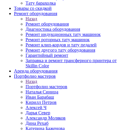
Тату барахолка
Товары со скидкой
Ремонт оборудования
Назад
Ремонт оборудования
Диагностика оборудования
Ремонт индукционных тату машинок
Ремонт роторных тату машинок
Ремонт клип-кордов и тату педалей
Ремонт другого тату оборудования
Гарантийный ремонт
Заправка и ремонт трансферного принтера от
Skillin Color
Аренда оборудования
Портфолио мастеров
Назад
Портфолио мастеров
Наталья Синица
Иван Барабаш
Кирилл Петров
Алексей Ч
Дарья Север
Александр Моляков
Дина Рехаб
Катерина Баженова