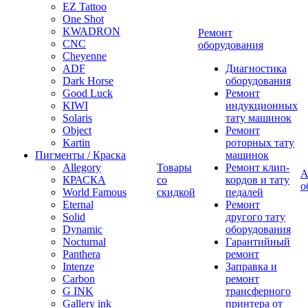
EZ Tattoo
One Shot
KWADRON
Ремонт
CNC
оборудования
Cheyenne
ADF
Диагностика
Dark Horse
оборудования
Good Luck
Ремонт
KIWI
индукционных
Solaris
тату машинок
Object
Ремонт
Kartin
роторных тату
Пигменты / Краска
машинок
Allegory
Товары
Ремонт клип-
А
КРАСКА
со
кордов и тату
о
World Famous
скидкой
педалей
Eternal
Ремонт
Solid
другого тату
Dynamic
оборудования
Nocturnal
Гарантийный
Panthera
ремонт
Intenze
Заправка и
Carbon
ремонт
G INK
трансферного
Gallery ink
принтера от