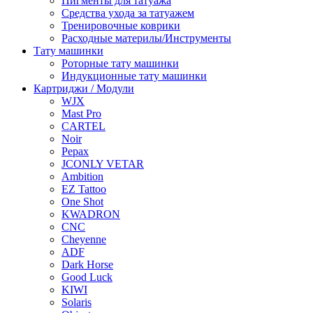
Пигменты для татуажа
Средства ухода за татуажем
Тренировочные коврики
Расходные материлы/Инструменты
Тату машинки
Роторные тату машинки
Индукционные тату машинки
Картриджи / Модули
WJX
Mast Pro
CARTEL
Noir
Pepax
JCONLY VETAR
Ambition
EZ Tattoo
One Shot
KWADRON
CNC
Cheyenne
ADF
Dark Horse
Good Luck
KIWI
Solaris