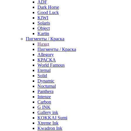
ADF
Dark Horse
Good Luck
KIWI
Solaris
Object
Kartin
Пигменты / Краска
Назад
Пигменты / Краска
Allegory
КРАСКА
World Famous
Eternal
Solid
Dynamic
Nocturnal
Panthera
Intenze
Carbon
G INK
Gallery ink
KOKKAI Sumi
Xtreme Ink
Kwadron Ink