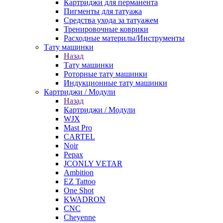
Картриджи для перманента
Пигменты для татуажа
Средства ухода за татуажем
Тренировочные коврики
Расходные материлы/Инструменты
Тату машинки
Назад
Тату машинки
Роторные тату машинки
Индукционные тату машинки
Картриджи / Модули
Назад
Картриджи / Модули
WJX
Mast Pro
CARTEL
Noir
Pepax
JCONLY VETAR
Ambition
EZ Tattoo
One Shot
KWADRON
CNC
Cheyenne