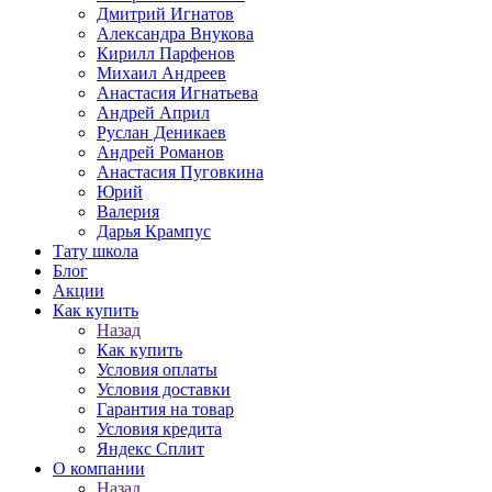
Дмитрий Игнатов
Александра Внукова
Кирилл Парфенов
Михаил Андреев
Анастасия Игнатьева
Андрей Април
Руслан Деникаев
Андрей Романов
Анастасия Пуговкина
Юрий
Валерия
Дарья Крампус
Тату школа
Блог
Акции
Как купить
Назад
Как купить
Условия оплаты
Условия доставки
Гарантия на товар
Условия кредита
Яндекс Сплит
О компании
Назад