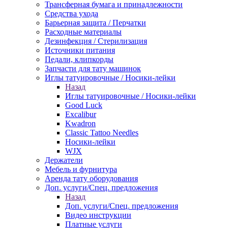
Трансферная бумага и принадлежности
Средства ухода
Барьерная защита / Перчатки
Расходные материалы
Дезинфекция / Стерилизация
Источники питания
Педали, клипкорды
Запчасти для тату машинок
Иглы татуировочные / Носики-лейки
Назад
Иглы татуировочные / Носики-лейки
Good Luck
Excalibur
Kwadron
Classic Tattoo Needles
Носики-лейки
WJX
Держатели
Мебель и фурнитура
Аренда тату оборудования
Доп. услуги/Спец. предложения
Назад
Доп. услуги/Спец. предложения
Видео инструкции
Платные услуги