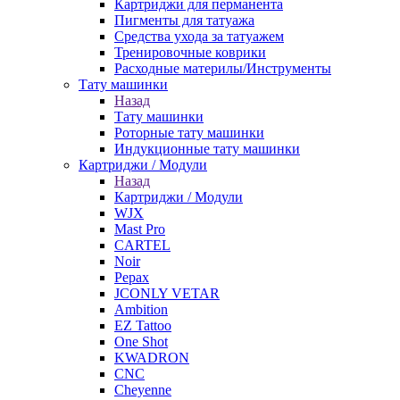
Картриджи для перманента
Пигменты для татуажа
Средства ухода за татуажем
Тренировочные коврики
Расходные материлы/Инструменты
Тату машинки
Назад
Тату машинки
Роторные тату машинки
Индукционные тату машинки
Картриджи / Модули
Назад
Картриджи / Модули
WJX
Mast Pro
CARTEL
Noir
Pepax
JCONLY VETAR
Ambition
EZ Tattoo
One Shot
KWADRON
CNC
Cheyenne