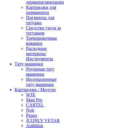
дермопигментации
Картриджи для
перманента
Пигменты для
татуажа
Средства ухода за
татуажем
Тренировочные
коврики
Расходные
материлы/
Инструменты
Тату машинки
Роторные тату
машинки
Индукционные
тату машинки
Картриджи / Модули
WJX
Mast Pro
CARTEL
Noir
Pepax
JCONLY VETAR
Ambition