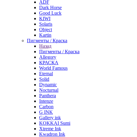
ADF
Dark Horse
Good Luck
KIWI
Solaris
Object
Kartin
Пигменты / Краска
Назад
Пигменты / Краска
Allegory
КРАСКА
World Famous
Eternal
Solid
Dynamic
Nocturnal
Panthera
Intenze
Carbon
G INK
Gallery ink
KOKKAI Sumi
Xtreme Ink
Kwadron Ink