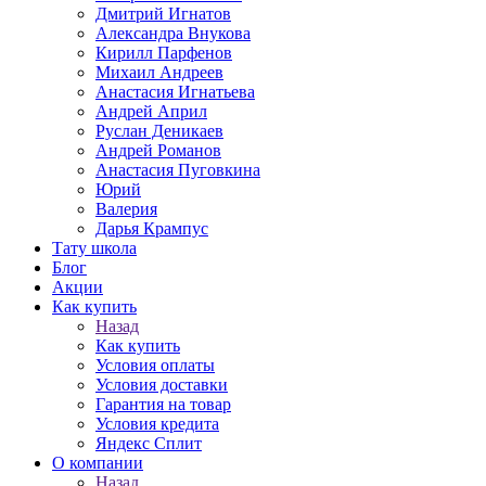
Дмитрий Игнатов
Александра Внукова
Кирилл Парфенов
Михаил Андреев
Анастасия Игнатьева
Андрей Април
Руслан Деникаев
Андрей Романов
Анастасия Пуговкина
Юрий
Валерия
Дарья Крампус
Тату школа
Блог
Акции
Как купить
Назад
Как купить
Условия оплаты
Условия доставки
Гарантия на товар
Условия кредита
Яндекс Сплит
О компании
Назад