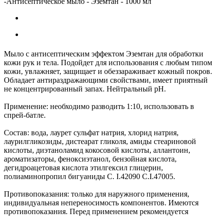
-
Антисептическое мыло - Эземтан - 1000 мл
Мыло с антисептическим эффектом Эземтан для обработки
кожи рук и тела. Подойдет для использования с любым типом
кожи, увлажняет, защищает и обеззараживает кожный покров.
Обладает антираздражающими свойствами, имеет приятный
не концентрированный запах. Нейтральный рН.
Применение: необходимо разводить 1:10, использовать в
спрей-батле.
Состав: вода, лаурет сульфат натрия, хлорид натрия,
лаурилгликозиды, дистеарат гликоля, амиды стеариновой
кислоты, диэтаноламид кокосовой кислоты, аллантоин,
ароматизаторы, феноксиэтанол, бензойная кислота,
дегидроацетовая кислота этилгексил глицерин,
полиаминопропил бигуаниды С. I.42090 С.I.47005.
Противопоказания: только для наружного применения,
индивидуальная непереносимость компонентов. Имеются
противопоказания. Перед применением рекомендуется