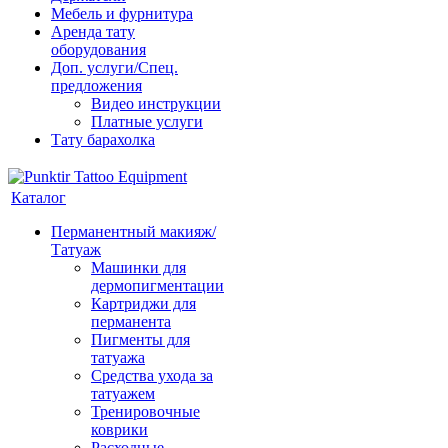
Мебель и фурнитура
Аренда тату
оборудования
Доп. услуги/Спец.
предложения
Видео инструкции
Платные услуги
Тату барахолка
Каталог
Перманентный макияж/
Татуаж
Машинки для
дермопигментации
Картриджи для
перманента
Пигменты для
татуажа
Средства ухода за
татуажем
Тренировочные
коврики
Расходные