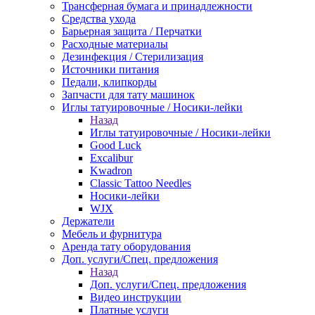
Трансферная бумага и принадлежности
Средства ухода
Барьерная защита / Перчатки
Расходные материалы
Дезинфекция / Стерилизация
Источники питания
Педали, клипкорды
Запчасти для тату машинок
Иглы татуировочные / Носики-лейки
Назад
Иглы татуировочные / Носики-лейки
Good Luck
Excalibur
Kwadron
Classic Tattoo Needles
Носики-лейки
WJX
Держатели
Мебель и фурнитура
Аренда тату оборудования
Доп. услуги/Спец. предложения
Назад
Доп. услуги/Спец. предложения
Видео инструкции
Платные услуги