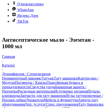
Одноклассники
WhatsApp
Яндекс.Дзен
TikTok
Антисептическое мыло - Эземтан -
1000 мл
Главная
-
Каталог
-
Дезинфекция / Стерилизация
Перманентный макияж/Татуаж
Тату машинки
Картриджи /
Модули
Пигменты / Краска
Трансферная бумага и
принадлежности
Средства ухода
Барьерная защита /
Перчатки
Расходные материалы
Источники питания
Педали,
клипкорды
Запчасти для тату машинок
Иглы татуировочные /
Носики-лейки
Держатели
Мебель и фурнитура
Аренда тату
оборудования
Доп. услуги/Спец. предложения
Тату барахолка