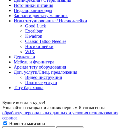
Дезинфекция / Стерилизация
Источники питания
Педали, клипкорды
Запчасти для тату машинок
Иглы татуировочные / Носики-лейки
Good Luck
Excalibur
Kwadron
Classic Tattoo Needles
Носики-лейки
WJX
Держатели
Мебель и фурнитура
Аренда тату оборудования
Доп. услуги/Спец. предложения
Видео инструкции
Платные услуги
Тату барахолка
Будьте всегда в курсе!
Узнавайте о скидках и акциях первым Я согласен на
обработку персональных данных и условия использования
сервиса
Новости магазина