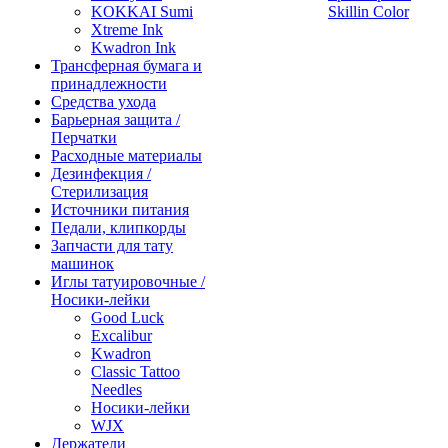
KOKKAI Sumi
Skillin Color
Xtreme Ink
Kwadron Ink
Трансферная бумага и
принадлежности
Средства ухода
Барьерная защита /
Перчатки
Расходные материалы
Дезинфекция /
Стерилизация
Источники питания
Педали, клипкорды
Запчасти для тату
машинок
Иглы татуировочные /
Носики-лейки
Good Luck
Excalibur
Kwadron
Classic Tattoo
Needles
Носики-лейки
WJX
Держатели