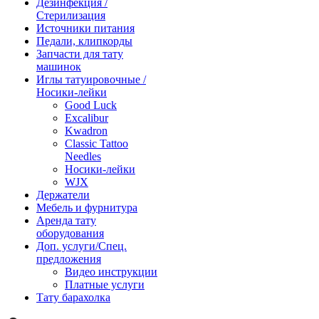
Дезинфекция /
Стерилизация
Источники питания
Педали, клипкорды
Запчасти для тату
машинок
Иглы татуировочные /
Носики-лейки
Good Luck
Excalibur
Kwadron
Classic Tattoo
Needles
Носики-лейки
WJX
Держатели
Мебель и фурнитура
Аренда тату
оборудования
Доп. услуги/Спец.
предложения
Видео инструкции
Платные услуги
Тату барахолка