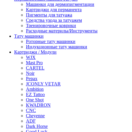
Машинки для дермопигментации
Картриджи для перманента
Пигменты для татуажа
Средства ухода за татуажем
Тренировочные коврики
Расходные материлы/Инструменты
Тату машинки
Роторные тату машинки
Индукционные тату машинки
Картриджи / Модули
WJX
Mast Pro
CARTEL
Noir
Pepax
JCONLY VETAR
Ambition
EZ Tattoo
One Shot
KWADRON
CNC
Cheyenne
ADF
Dark Horse
Good Luck