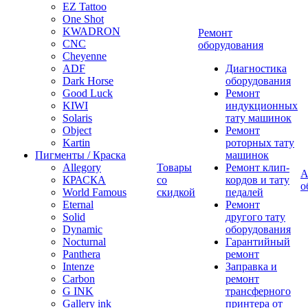
EZ Tattoo
One Shot
KWADRON
Ремонт
CNC
оборудования
Cheyenne
ADF
Диагностика
Dark Horse
оборудования
Good Luck
Ремонт
KIWI
индукционных
Solaris
тату машинок
Object
Ремонт
Kartin
роторных тату
Пигменты / Краска
машинок
Allegory
Товары
Ремонт клип-
А
КРАСКА
со
кордов и тату
о
World Famous
скидкой
педалей
Eternal
Ремонт
Solid
другого тату
Dynamic
оборудования
Nocturnal
Гарантийный
Panthera
ремонт
Intenze
Заправка и
Carbon
ремонт
G INK
трансферного
Gallery ink
принтера от