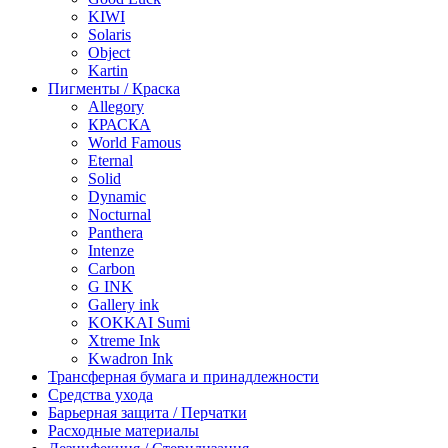
KIWI
Solaris
Object
Kartin
Пигменты / Краска
Allegory
КРАСКА
World Famous
Eternal
Solid
Dynamic
Nocturnal
Panthera
Intenze
Carbon
G INK
Gallery ink
KOKKAI Sumi
Xtreme Ink
Kwadron Ink
Трансферная бумага и принадлежности
Средства ухода
Барьерная защита / Перчатки
Расходные материалы