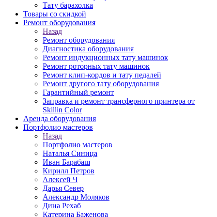
Тату барахолка
Товары со скидкой
Ремонт оборудования
Назад
Ремонт оборудования
Диагностика оборудования
Ремонт индукционных тату машинок
Ремонт роторных тату машинок
Ремонт клип-кордов и тату педалей
Ремонт другого тату оборудования
Гарантийный ремонт
Заправка и ремонт трансферного принтера от
Skillin Color
Аренда оборудования
Портфолио мастеров
Назад
Портфолио мастеров
Наталья Синица
Иван Барабаш
Кирилл Петров
Алексей Ч
Дарья Север
Александр Моляков
Дина Рехаб
Катерина Баженова