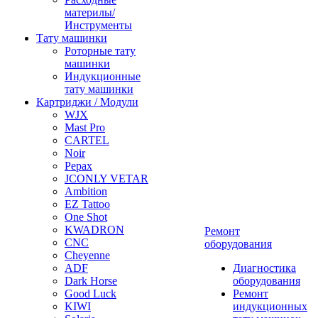
материлы/
Инструменты
Тату машинки
Роторные тату
машинки
Индукционные
тату машинки
Картриджи / Модули
WJX
Mast Pro
CARTEL
Noir
Pepax
JCONLY VETAR
Ambition
EZ Tattoo
One Shot
KWADRON
Ремонт
CNC
оборудования
Cheyenne
ADF
Диагностика
Dark Horse
оборудования
Good Luck
Ремонт
KIWI
индукционных