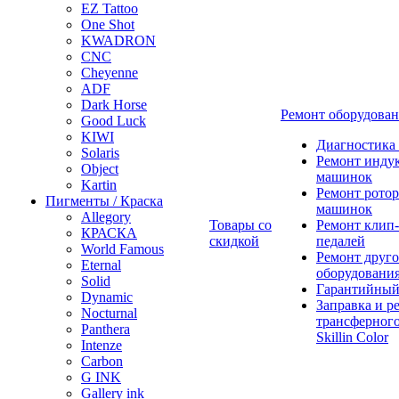
EZ Tattoo
One Shot
KWADRON
CNC
Cheyenne
ADF
Dark Horse
Ремонт оборудова
Good Luck
KIWI
Диагностика
Solaris
Ремонт инду
Object
машинок
Kartin
Ремонт ротор
Пигменты / Краска
машинок
Allegory
Товары со
Ремонт клип-
КРАСКА
скидкой
педалей
World Famous
Ремонт друго
Eternal
оборудовани
Solid
Гарантийный
Dynamic
Заправка и р
Nocturnal
трансферного
Panthera
Skillin Color
Intenze
Carbon
G INK
Gallery ink