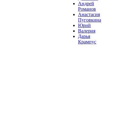
Андрей
Романов
Анастасия
Пуговкина
Юрий
Валерия
Дарья
Крампус