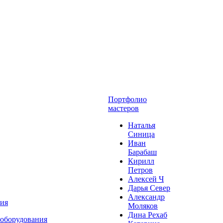
Портфолио
мастеров
Наталья
Синица
Иван
Барабаш
Кирилл
Петров
Алексей Ч
Дарья Север
Александр
ния
Моляков
Дина Рехаб
 оборудования