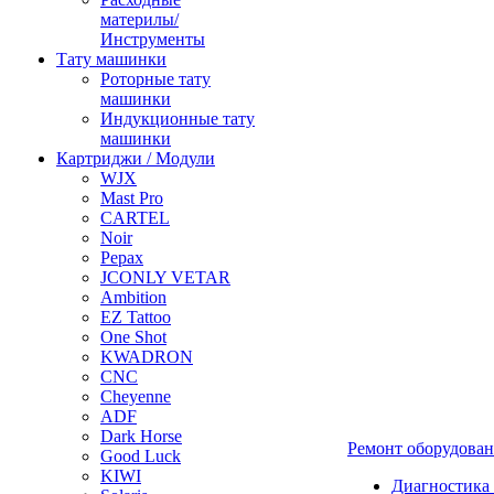
материлы/
Инструменты
Тату машинки
Роторные тату
машинки
Индукционные тату
машинки
Картриджи / Модули
WJX
Mast Pro
CARTEL
Noir
Pepax
JCONLY VETAR
Ambition
EZ Tattoo
One Shot
KWADRON
CNC
Cheyenne
ADF
Dark Horse
Ремонт оборудова
Good Luck
KIWI
Диагностика