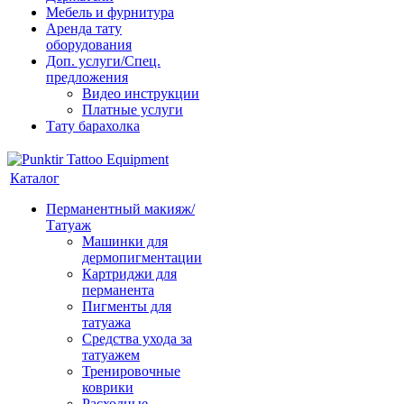
Мебель и фурнитура
Аренда тату
оборудования
Доп. услуги/Спец.
предложения
Видео инструкции
Платные услуги
Тату барахолка
Каталог
Перманентный макияж/
Татуаж
Машинки для
дермопигментации
Картриджи для
перманента
Пигменты для
татуажа
Средства ухода за
татуажем
Тренировочные
коврики
Расходные