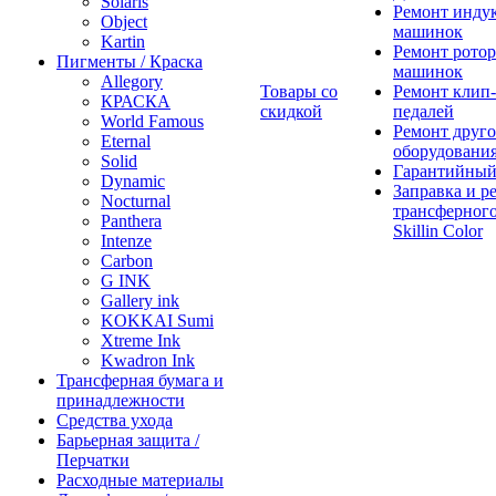
Solaris
Ремонт инду
Object
машинок
Kartin
Ремонт ротор
Пигменты / Краска
машинок
Allegory
Товары со
Ремонт клип-
КРАСКА
скидкой
педалей
World Famous
Ремонт друго
Eternal
оборудовани
Solid
Гарантийный
Dynamic
Заправка и р
Nocturnal
трансферного
Panthera
Skillin Color
Intenze
Carbon
G INK
Gallery ink
KOKKAI Sumi
Xtreme Ink
Kwadron Ink
Трансферная бумага и
принадлежности
Средства ухода
Барьерная защита /
Перчатки
Расходные материалы