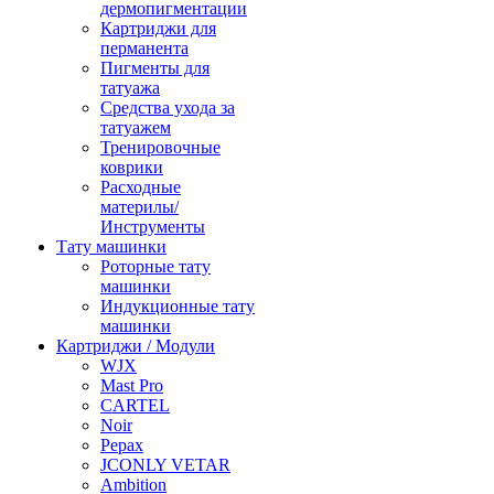
дермопигментации
Картриджи для
перманента
Пигменты для
татуажа
Средства ухода за
татуажем
Тренировочные
коврики
Расходные
материлы/
Инструменты
Тату машинки
Роторные тату
машинки
Индукционные тату
машинки
Картриджи / Модули
WJX
Mast Pro
CARTEL
Noir
Pepax
JCONLY VETAR
Ambition