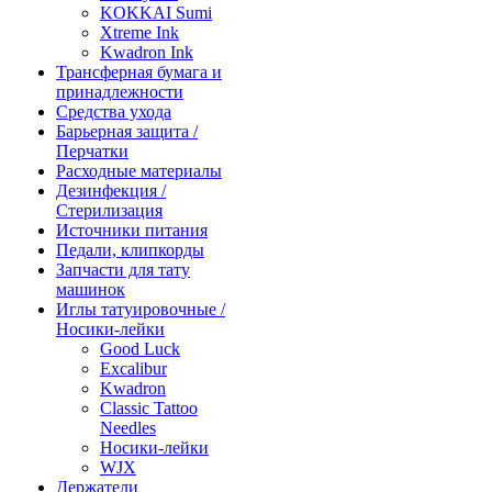
KOKKAI Sumi
Xtreme Ink
Kwadron Ink
Трансферная бумага и
принадлежности
Средства ухода
Барьерная защита /
Перчатки
Расходные материалы
Дезинфекция /
Стерилизация
Источники питания
Педали, клипкорды
Запчасти для тату
машинок
Иглы татуировочные /
Носики-лейки
Good Luck
Excalibur
Kwadron
Classic Tattoo
Needles
Носики-лейки
WJX
Держатели