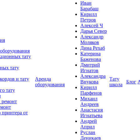
Иван
Барабаш
Кирилл
Петров
Алексей Ч
Дарья Север
Александр
ния
Моляков
Дина Рехаб
 оборудования
Катерина
кционных тату
Баженова
Дмитрий
ных тату
Игнатов
Александра
кордов и тату
Аренда
Тату
Внукова
Блог
оборудования
школа
Кирилл
го тату
Парфенов
я
Михаил
 ремонт
Андреев
емонт
Анастасия
 принтера от
Игнатьева
Андрей
Април
Руслан
Деникаев