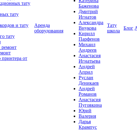
Катерина
кционных тату
Баженова
Дмитрий
ных тату
Игнатов
Александра
кордов и тату
Аренда
Тату
Внукова
Блог
оборудования
школа
Кирилл
го тату
Парфенов
я
Михаил
 ремонт
Андреев
емонт
Анастасия
 принтера от
Игнатьева
Андрей
Април
Руслан
Деникаев
Андрей
Романов
Анастасия
Пуговкина
Юрий
Валерия
Дарья
Крампус