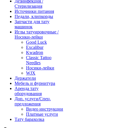
Дезинфекция /
Стерилизация
Источники питания
Педали, клипкорды
Запчасти для тату
машинок
Иглы татуировочные /
Носики-лейки
Good Luck
Excalibur
Kwadron
Classic Tattoo
Needles
Носики-лейки
WJX
Держатели
Мебель и фурнитура
Аренда тату
оборудования
Доп. услуги/Спец.
предложения
Видео инструкции
Платные услуги
Тату барахолка