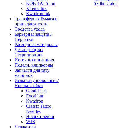
KOKKAI Sumi
Skillin Color
Xtreme Ink
Kwadron Ink
Трансферная бумага и
принадлежности
Средства ухода
Барьерная защита /
Перчатки
Расходные материалы
Дезинфекция /
Стерилизация
Источники питания
Педали, клипкорды
Запчасти для тату
машинок
Иглы татуировочные /
Носики-лейки
Good Luck
Excalibur
Kwadron
Classic Tattoo
Needles
Носики-лейки
WJX
Держатели