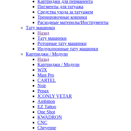
Картриджи для перманента
Пигменты для татуажа
Средства ухода за татуажем
Тренировочные коврики
Расходные материлы/Инструменты
Тату машинки
Назад
Тату машинки
Роторные тату машинки
Индукционные тату машинки
Картриджи / Модули
Назад
Картриджи / Модули
WJX
Mast Pro
CARTEL
Noir
Pepax
JCONLY VETAR
Ambition
EZ Tattoo
One Shot
KWADRON
CNC
Cheyenne