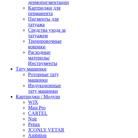
дермопигментации
Картриджи для
перманента
Пигменты для
татуажа
Средства ухода за
татуажем
Тренировочные
коврики
Расходные
материлы/
Инструменты
Тату машинки
Роторные тату
машинки
Индукционные
тату машинки
Картриджи / Модули
WJX
Mast Pro
CARTEL
Noir
Pepax
JCONLY VETAR
Ambition