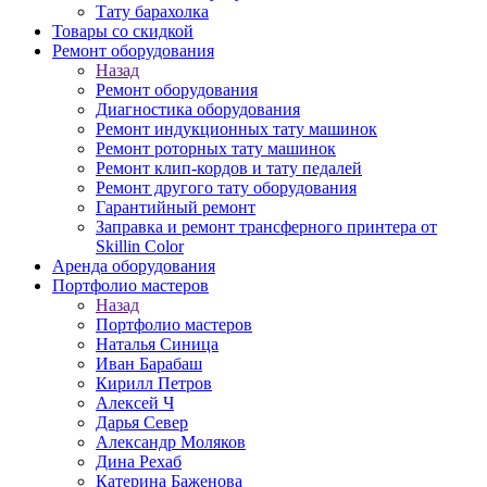
Тату барахолка
Товары со скидкой
Ремонт оборудования
Назад
Ремонт оборудования
Диагностика оборудования
Ремонт индукционных тату машинок
Ремонт роторных тату машинок
Ремонт клип-кордов и тату педалей
Ремонт другого тату оборудования
Гарантийный ремонт
Заправка и ремонт трансферного принтера от
Skillin Color
Аренда оборудования
Портфолио мастеров
Назад
Портфолио мастеров
Наталья Синица
Иван Барабаш
Кирилл Петров
Алексей Ч
Дарья Север
Александр Моляков
Дина Рехаб
Катерина Баженова