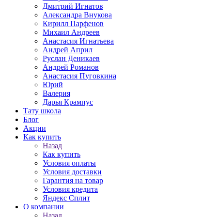
Дмитрий Игнатов
Александра Внукова
Кирилл Парфенов
Михаил Андреев
Анастасия Игнатьева
Андрей Април
Руслан Деникаев
Андрей Романов
Анастасия Пуговкина
Юрий
Валерия
Дарья Крампус
Тату школа
Блог
Акции
Как купить
Назад
Как купить
Условия оплаты
Условия доставки
Гарантия на товар
Условия кредита
Яндекс Сплит
О компании
Назад