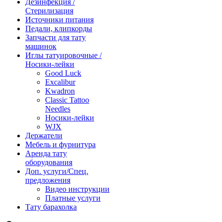
Дезинфекция /
Стерилизация
Источники питания
Педали, клипкорды
Запчасти для тату
машинок
Иглы татуировочные /
Носики-лейки
Good Luck
Excalibur
Kwadron
Classic Tattoo
Needles
Носики-лейки
WJX
Держатели
Мебель и фурнитура
Аренда тату
оборудования
Доп. услуги/Спец.
предложения
Видео инструкции
Платные услуги
Тату барахолка