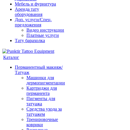
Мебель и фурнитура
Аренда тату
оборудования
Доп. услуги/Спец.
предложения
Видео инструкции
Платные услуги
Тату барахолка
Каталог
Перманентный макияж/
Татуаж
Машинки для
дермопигментации
Картриджи для
перманента
Пигменты для
татуажа
Средства ухода за
татуажем
Тренировочные
коврики
Расходные