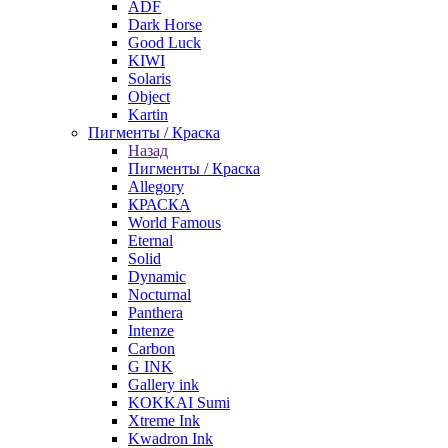
ADF
Dark Horse
Good Luck
KIWI
Solaris
Object
Kartin
Пигменты / Краска
Назад
Пигменты / Краска
Allegory
КРАСКА
World Famous
Eternal
Solid
Dynamic
Nocturnal
Panthera
Intenze
Carbon
G INK
Gallery ink
KOKKAI Sumi
Xtreme Ink
Kwadron Ink