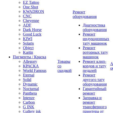
EZ Tattoo
One Shot
KWADRON
Ремонт
CNC
оборудования
Cheyenne
ADF
Диагностика
Dark Horse
оборудования
Good Luck
Ремонт
KIWI
индукционных
Solaris
тату машинок
Object
Ремонт
Kartin
роторных тату
Пигменты / Краска
машинок
Allegory
Товары
Ремонт клип-
А
КРАСКА
со
кордов и тату
о
World Famous
скидкой
педалей
Eternal
Ремонт
Solid
другого тату
Dynamic
оборудования
Nocturnal
Гарантийный
Panthera
ремонт
Intenze
Заправка и
Carbon
ремонт
G INK
трансферного
Gallery ink
принтера от