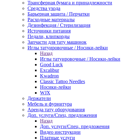
Трансферная бумага и принадлежности
Средства ухода
Барьерная защита / Перчатки
Расходные материалы
Дезинфекция / Стерилизация
Источники питания
Педали, клипкорды
Запчасти для тату машинок
Иглы татуировочные / Носики-лейки
Назад
Иглы татуировочные / Носики-лейки
Good Luck
Excalibur
Kwadron
Classic Tattoo Needles
Носики-лейки
WJX
Держатели
Мебель и фурнитура
Аренда тату оборудования
Доп. услуги/Спец. предложения
Назад
Доп. услуги/Спец. предложения
Видео инструкции
Платные услуги