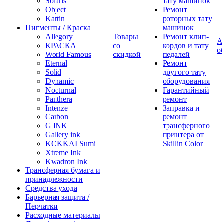
Solaris
тату машинок
Object
Ремонт
Kartin
роторных тату
Пигменты / Краска
машинок
Allegory
Товары
Ремонт клип-
А
КРАСКА
со
кордов и тату
о
World Famous
скидкой
педалей
Eternal
Ремонт
Solid
другого тату
Dynamic
оборудования
Nocturnal
Гарантийный
Panthera
ремонт
Intenze
Заправка и
Carbon
ремонт
G INK
трансферного
Gallery ink
принтера от
KOKKAI Sumi
Skillin Color
Xtreme Ink
Kwadron Ink
Трансферная бумага и
принадлежности
Средства ухода
Барьерная защита /
Перчатки
Расходные материалы