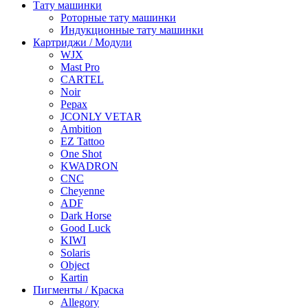
Тату машинки
Роторные тату машинки
Индукционные тату машинки
Картриджи / Модули
WJX
Mast Pro
CARTEL
Noir
Pepax
JCONLY VETAR
Ambition
EZ Tattoo
One Shot
KWADRON
CNC
Cheyenne
ADF
Dark Horse
Good Luck
KIWI
Solaris
Object
Kartin
Пигменты / Краска
Allegory