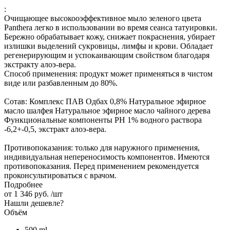
:
Очищающее высокооэффективное мыло зеленого цвета
Panthera легко в использовании во время сеанса татуировки.
Бережно обрабатывает кожу, снижает покраснения, убирает
излишки выделений сукровицы, лимфы и крови. Обладает
регенерирующим и успокаивающим свойством благодаря
экстракту алоэ-вера.
Способ применения: продукт может применяться в чистом
виде или разбавленным до 80%.
Сотав: Комплекс ПАВ Одбах 0,8% Натуральное эфирное
масло шалфея Натуральное эфирное масло чайного дерева
Функциональные компоненты РН 1% водного раствора
-6,2+-0,5, экстракт алоэ-вера.
Противопоказания: только для наружного применения,
индивидуальная непереносимость компонентов. Имеются
противопоказания. Перед применением рекомендуется
проконсультироваться с врачом.
Подробнее
от
1 346 руб.
/шт
Нашли дешевле?
Объём
500 ml