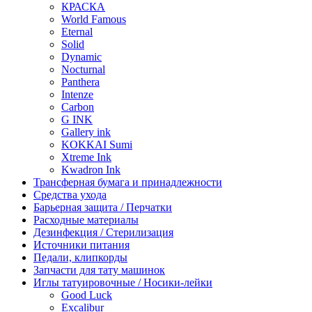
КРАСКА
World Famous
Eternal
Solid
Dynamic
Nocturnal
Panthera
Intenze
Carbon
G INK
Gallery ink
KOKKAI Sumi
Xtreme Ink
Kwadron Ink
Трансферная бумага и принадлежности
Средства ухода
Барьерная защита / Перчатки
Расходные материалы
Дезинфекция / Стерилизация
Источники питания
Педали, клипкорды
Запчасти для тату машинок
Иглы татуировочные / Носики-лейки
Good Luck
Excalibur