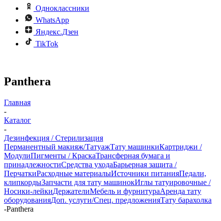
Одноклассники
WhatsApp
Яндекс.Дзен
TikTok
Panthera
Главная
-
Каталог
-
Дезинфекция / Стерилизация
Перманентный макияж/Татуаж
Тату машинки
Картриджи /
Модули
Пигменты / Краска
Трансферная бумага и
принадлежности
Средства ухода
Барьерная защита /
Перчатки
Расходные материалы
Источники питания
Педали,
клипкорды
Запчасти для тату машинок
Иглы татуировочные /
Носики-лейки
Держатели
Мебель и фурнитура
Аренда тату
оборудования
Доп. услуги/Спец. предложения
Тату барахолка
-
Panthera