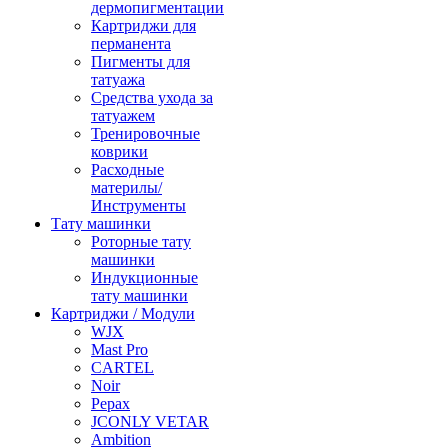
дермопигментации
Картриджи для
перманента
Пигменты для
татуажа
Средства ухода за
татуажем
Тренировочные
коврики
Расходные
материлы/
Инструменты
Тату машинки
Роторные тату
машинки
Индукционные
тату машинки
Картриджи / Модули
WJX
Mast Pro
CARTEL
Noir
Pepax
JCONLY VETAR
Ambition