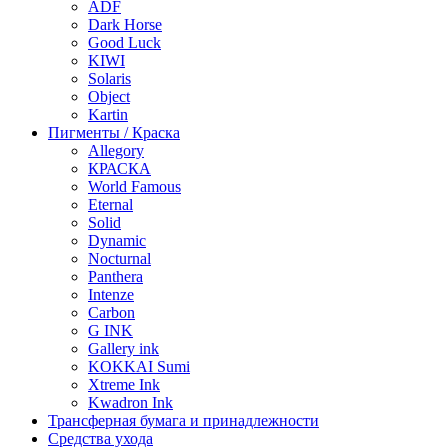
ADF
Dark Horse
Good Luck
KIWI
Solaris
Object
Kartin
Пигменты / Краска
Allegory
КРАСКА
World Famous
Eternal
Solid
Dynamic
Nocturnal
Panthera
Intenze
Carbon
G INK
Gallery ink
KOKKAI Sumi
Xtreme Ink
Kwadron Ink
Трансферная бумага и принадлежности
Средства ухода