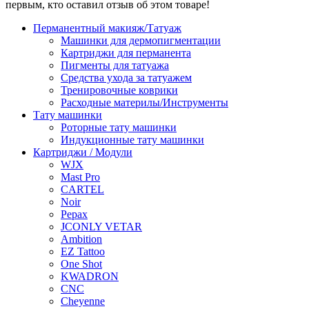
первым, кто оставил отзыв об этом товаре!
Перманентный макияж/Татуаж
Машинки для дермопигментации
Картриджи для перманента
Пигменты для татуажа
Средства ухода за татуажем
Тренировочные коврики
Расходные материлы/Инструменты
Тату машинки
Роторные тату машинки
Индукционные тату машинки
Картриджи / Модули
WJX
Mast Pro
CARTEL
Noir
Pepax
JCONLY VETAR
Ambition
EZ Tattoo
One Shot
KWADRON
CNC
Cheyenne