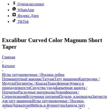
Одноклассники
WhatsApp
Яндекс.Дзен
TikTok
Excalibur Curved Color Magnum Short
Taper
Главная
-
Каталог
-
Иглы татуировочные / Носики-лейки
Перманентный макияж/Татуаж
Тату машинки
Картриджи /
Модули
Пигменты / Краска
Трансферная бумага и
принадлежности
Средства ухода
Барьерная защита /
Перчатки
Расходные материалы
Дезинфекция /
Стерилизация
Источники питания
Педали, клипкорды
Запчасти
для тату машинок
Иглы татуировочные / Носики-
лейки
Держатели
Мебель и фурнитура
Аренда тату