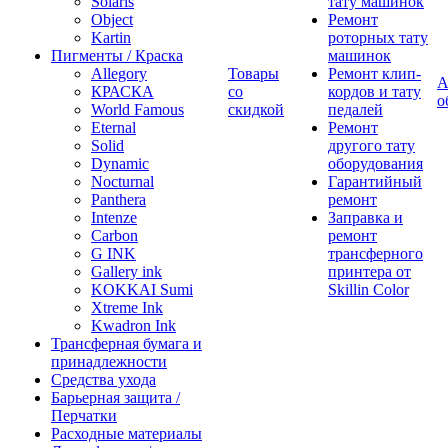
Solaris
тату машинок
Object
Ремонт
Kartin
роторных тату
Пигменты / Краска
машинок
Allegory
Товары
Ремонт клип-
А
КРАСКА
со
кордов и тату
о
World Famous
скидкой
педалей
Eternal
Ремонт
Solid
другого тату
Dynamic
оборудования
Nocturnal
Гарантийный
Panthera
ремонт
Intenze
Заправка и
Carbon
ремонт
G INK
трансферного
Gallery ink
принтера от
KOKKAI Sumi
Skillin Color
Xtreme Ink
Kwadron Ink
Трансферная бумага и
принадлежности
Средства ухода
Барьерная защита /
Перчатки
Расходные материалы