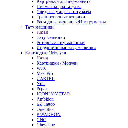
Картриджи для перманента
Пигменты для татуажа
Средства ухода за татуажем
Тренировочные коврики
Расходные материлы/Инструменты
Тату машинки
Назад
Тату машинки
Роторные тату машинки
Индукционные тату машинки
Картриджи / Модули
Назад
Картриджи / Модули
WJX
Mast Pro
CARTEL
Noir
Pepax
JCONLY VETAR
Ambition
EZ Tattoo
One Shot
KWADRON
CNC
Cheyenne