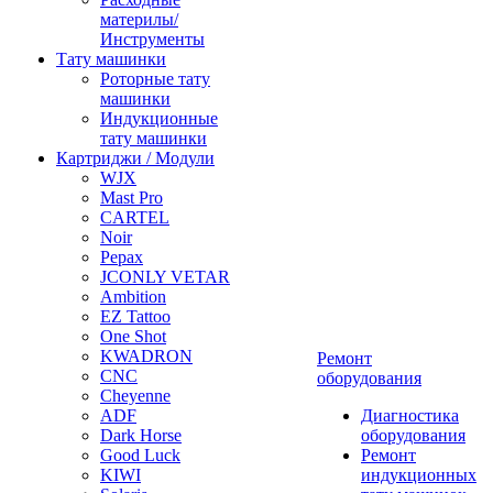
материлы/
Инструменты
Тату машинки
Роторные тату
машинки
Индукционные
тату машинки
Картриджи / Модули
WJX
Mast Pro
CARTEL
Noir
Pepax
JCONLY VETAR
Ambition
EZ Tattoo
One Shot
KWADRON
Ремонт
CNC
оборудования
Cheyenne
ADF
Диагностика
Dark Horse
оборудования
Good Luck
Ремонт
KIWI
индукционных