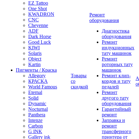
EZ Tattoo
One Shot
KWADRON
Ремонт
CNC
оборудования
Cheyenne
ADF
Диагностика
Dark Horse
оборудования
Good Luck
Ремонт
KIWI
индукционных
Solaris
тату машинок
Object
Ремонт
Kartin
роторных тату
Пигменты / Краска
машинок
Allegory
Товары
Ремонт клип-
А
КРАСКА
со
кордов и тату
о
World Famous
скидкой
педалей
Eternal
Ремонт
Solid
другого тату
Dynamic
оборудования
Nocturnal
Гарантийный
Panthera
ремонт
Intenze
Заправка и
Carbon
ремонт
G INK
трансферного
Gallery ink
принтера от