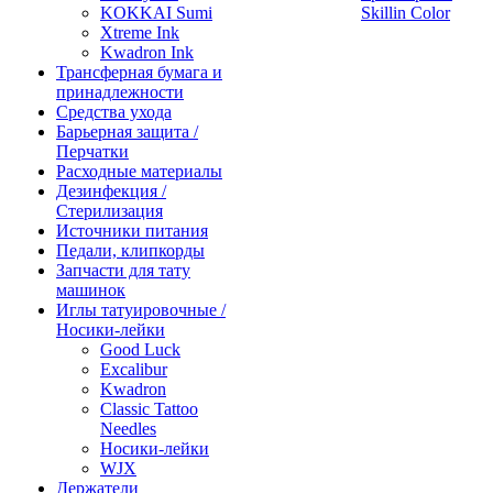
KOKKAI Sumi
Skillin Color
Xtreme Ink
Kwadron Ink
Трансферная бумага и
принадлежности
Средства ухода
Барьерная защита /
Перчатки
Расходные материалы
Дезинфекция /
Стерилизация
Источники питания
Педали, клипкорды
Запчасти для тату
машинок
Иглы татуировочные /
Носики-лейки
Good Luck
Excalibur
Kwadron
Classic Tattoo
Needles
Носики-лейки
WJX
Держатели