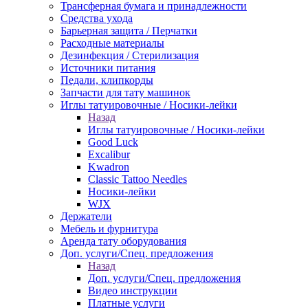
Трансферная бумага и принадлежности
Средства ухода
Барьерная защита / Перчатки
Расходные материалы
Дезинфекция / Стерилизация
Источники питания
Педали, клипкорды
Запчасти для тату машинок
Иглы татуировочные / Носики-лейки
Назад
Иглы татуировочные / Носики-лейки
Good Luck
Excalibur
Kwadron
Classic Tattoo Needles
Носики-лейки
WJX
Держатели
Мебель и фурнитура
Аренда тату оборудования
Доп. услуги/Спец. предложения
Назад
Доп. услуги/Спец. предложения
Видео инструкции
Платные услуги