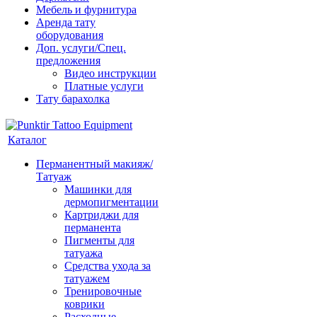
Мебель и фурнитура
Аренда тату
оборудования
Доп. услуги/Спец.
предложения
Видео инструкции
Платные услуги
Тату барахолка
Каталог
Перманентный макияж/
Татуаж
Машинки для
дермопигментации
Картриджи для
перманента
Пигменты для
татуажа
Средства ухода за
татуажем
Тренировочные
коврики
Расходные