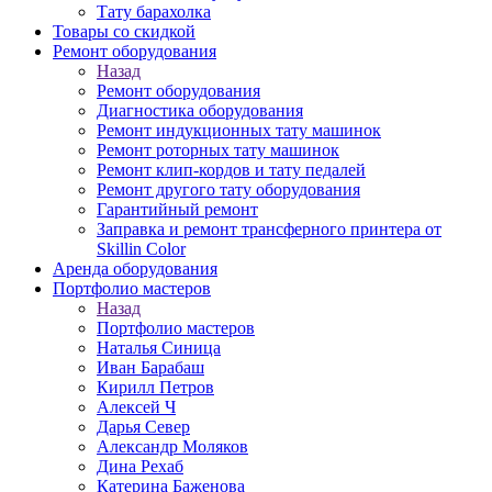
Тату барахолка
Товары со скидкой
Ремонт оборудования
Назад
Ремонт оборудования
Диагностика оборудования
Ремонт индукционных тату машинок
Ремонт роторных тату машинок
Ремонт клип-кордов и тату педалей
Ремонт другого тату оборудования
Гарантийный ремонт
Заправка и ремонт трансферного принтера от
Skillin Color
Аренда оборудования
Портфолио мастеров
Назад
Портфолио мастеров
Наталья Синица
Иван Барабаш
Кирилл Петров
Алексей Ч
Дарья Север
Александр Моляков
Дина Рехаб
Катерина Баженова