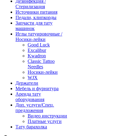
Дезинфекция /
Стерилизация
Источники питания
Педали, клипкорды
Запчасти для тату
машинок
Иглы татуировочные /
Носики-лейки
Good Luck
Excalibur
Kwadron
Classic Tattoo
Needles
Носики-лейки
WJX
Держатели
Мебель и фурнитура
Аренда тату
оборудования
Доп. услуги/Спец.
предложения
Видео инструкции
Платные услуги
Тату барахолка