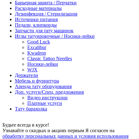
Барьерная защита / Перчатки
Расходные материалы
Дезинфекция / Стерилизация
Источники питания
Педали, клипкорды
Запчасти для тату машинок
Иглы татуировочные / Носики-лейки
Good Luck
Excalibur
Kwadron
Classic Tattoo Needles
Носики-лейки
WJX
Держатели
Мебель и фурнитура
Аренда тату оборудования
Доп. услуги/Спец. предложения
Видео инструкции
Платные услуги
Тату барахолка
Будьте всегда в курсе!
Узнавайте о скидках и акциях первым Я согласен на
обработку персональных данных и условия использования