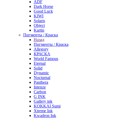
ADF
Dark Horse
Good Luck
KIWI
Solaris
Object
Kartin
Пигменты / Краска
Назад
Пигменты / Краска
Allegory
КРАСКА
World Famous
Eternal
Solid
Dynamic
Nocturnal
Panthera
Intenze
Carbon
G INK
Gallery ink
KOKKAI Sumi
Xtreme Ink
Kwadron Ink