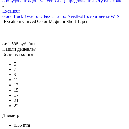
оборудования
Доп. услуги/Спец. предложения
Тату барахолка
-
Excalibur
Good Luck
Kwadron
Classic Tattoo Needles
Носики-лейки
WJX
-
Excalibur Curved Color Magnum Short Taper
:
от
1 586 руб.
/шт
Нашли дешевле?
Количество игл
5
7
9
11
13
15
17
21
25
Диаметр
0.35 mm