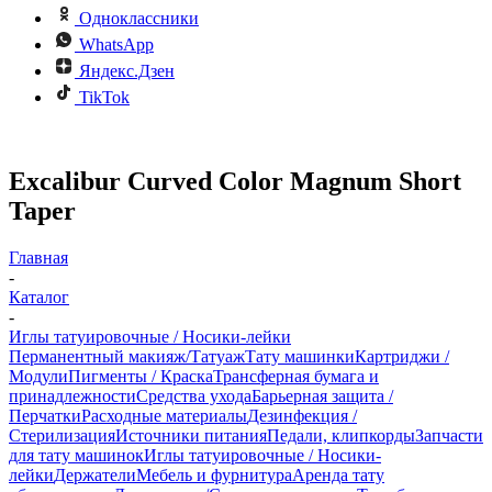
Одноклассники
WhatsApp
Яндекс.Дзен
TikTok
Excalibur Curved Color Magnum Short
Taper
Главная
-
Каталог
-
Иглы татуировочные / Носики-лейки
Перманентный макияж/Татуаж
Тату машинки
Картриджи /
Модули
Пигменты / Краска
Трансферная бумага и
принадлежности
Средства ухода
Барьерная защита /
Перчатки
Расходные материалы
Дезинфекция /
Стерилизация
Источники питания
Педали, клипкорды
Запчасти
для тату машинок
Иглы татуировочные / Носики-
лейки
Держатели
Мебель и фурнитура
Аренда тату