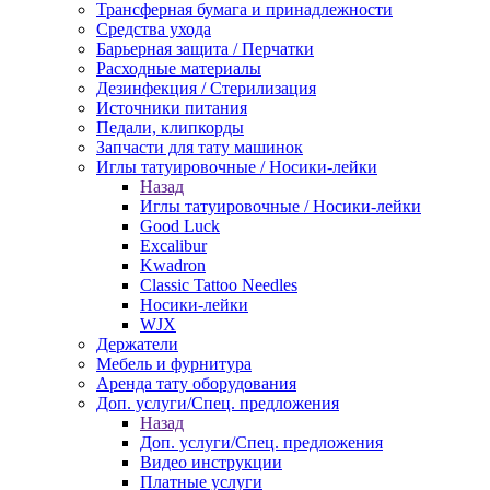
Трансферная бумага и принадлежности
Средства ухода
Барьерная защита / Перчатки
Расходные материалы
Дезинфекция / Стерилизация
Источники питания
Педали, клипкорды
Запчасти для тату машинок
Иглы татуировочные / Носики-лейки
Назад
Иглы татуировочные / Носики-лейки
Good Luck
Excalibur
Kwadron
Classic Tattoo Needles
Носики-лейки
WJX
Держатели
Мебель и фурнитура
Аренда тату оборудования
Доп. услуги/Спец. предложения
Назад
Доп. услуги/Спец. предложения
Видео инструкции
Платные услуги