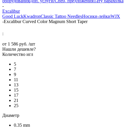
оборудования
Доп. услуги/Спец. предложения
Тату барахолка
-
Excalibur
Good Luck
Kwadron
Classic Tattoo Needles
Носики-лейки
WJX
-
Excalibur Curved Color Magnum Short Taper
:
от
1 586 руб.
/шт
Нашли дешевле?
Количество игл
5
7
9
11
13
15
17
21
25
Диаметр
0.35 mm