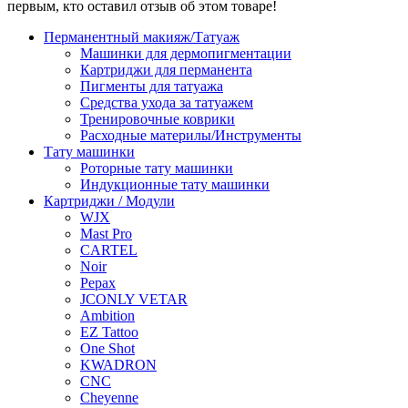
первым, кто оставил отзыв об этом товаре!
Перманентный макияж/Татуаж
Машинки для дермопигментации
Картриджи для перманента
Пигменты для татуажа
Средства ухода за татуажем
Тренировочные коврики
Расходные материлы/Инструменты
Тату машинки
Роторные тату машинки
Индукционные тату машинки
Картриджи / Модули
WJX
Mast Pro
CARTEL
Noir
Pepax
JCONLY VETAR
Ambition
EZ Tattoo
One Shot
KWADRON
CNC
Cheyenne