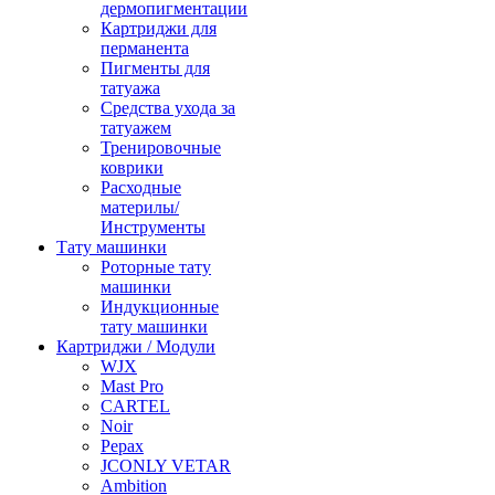
дермопигментации
Картриджи для
перманента
Пигменты для
татуажа
Средства ухода за
татуажем
Тренировочные
коврики
Расходные
материлы/
Инструменты
Тату машинки
Роторные тату
машинки
Индукционные
тату машинки
Картриджи / Модули
WJX
Mast Pro
CARTEL
Noir
Pepax
JCONLY VETAR
Ambition