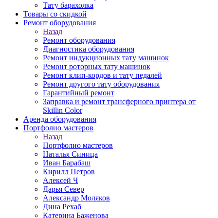
Тату барахолка
Товары со скидкой
Ремонт оборудования
Назад
Ремонт оборудования
Диагностика оборудования
Ремонт индукционных тату машинок
Ремонт роторных тату машинок
Ремонт клип-кордов и тату педалей
Ремонт другого тату оборудования
Гарантийный ремонт
Заправка и ремонт трансферного принтера от
Skillin Color
Аренда оборудования
Портфолио мастеров
Назад
Портфолио мастеров
Наталья Синица
Иван Барабаш
Кирилл Петров
Алексей Ч
Дарья Север
Александр Моляков
Дина Рехаб
Катерина Баженова