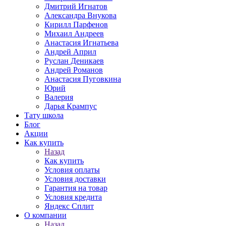
Дмитрий Игнатов
Александра Внукова
Кирилл Парфенов
Михаил Андреев
Анастасия Игнатьева
Андрей Април
Руслан Деникаев
Андрей Романов
Анастасия Пуговкина
Юрий
Валерия
Дарья Крампус
Тату школа
Блог
Акции
Как купить
Назад
Как купить
Условия оплаты
Условия доставки
Гарантия на товар
Условия кредита
Яндекс Сплит
О компании
Назад