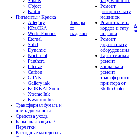
Solaris
тату машинок
Object
Ремонт
Kartin
роторных тату
Пигменты / Краска
машинок
Allegory
Товары
Ремонт клип-
А
КРАСКА
со
кордов и тату
о
World Famous
скидкой
педалей
Eternal
Ремонт
Solid
другого тату
Dynamic
оборудования
Nocturnal
Гарантийный
Panthera
ремонт
Intenze
Заправка и
Carbon
ремонт
G INK
трансферного
Gallery ink
принтера от
KOKKAI Sumi
Skillin Color
Xtreme Ink
Kwadron Ink
Трансферная бумага и
принадлежности
Средства ухода
Барьерная защита /
Перчатки
Расходные материалы