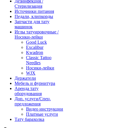
Дезинфекция /
Стерилизация
Источники питания
Педали, клипкорды
Запчасти для тату
машинок
Иглы татуировочные /
Носики-лейки
Good Luck
Excalibur
Kwadron
Classic Tattoo
Needles
Носики-лейки
WJX
Держатели
Мебель и фурнитура
Аренда тату
оборудования
Доп. услуги/Спец.
предложения
Видео инструкции
Платные услуги
Тату барахолка