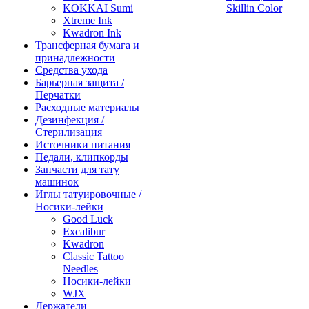
KOKKAI Sumi
Skillin Color
Xtreme Ink
Kwadron Ink
Трансферная бумага и
принадлежности
Средства ухода
Барьерная защита /
Перчатки
Расходные материалы
Дезинфекция /
Стерилизация
Источники питания
Педали, клипкорды
Запчасти для тату
машинок
Иглы татуировочные /
Носики-лейки
Good Luck
Excalibur
Kwadron
Classic Tattoo
Needles
Носики-лейки
WJX
Держатели