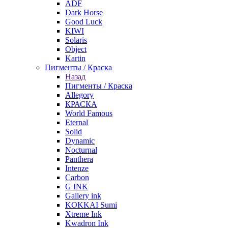
ADF
Dark Horse
Good Luck
KIWI
Solaris
Object
Kartin
Пигменты / Краска
Назад
Пигменты / Краска
Allegory
КРАСКА
World Famous
Eternal
Solid
Dynamic
Nocturnal
Panthera
Intenze
Carbon
G INK
Gallery ink
KOKKAI Sumi
Xtreme Ink
Kwadron Ink