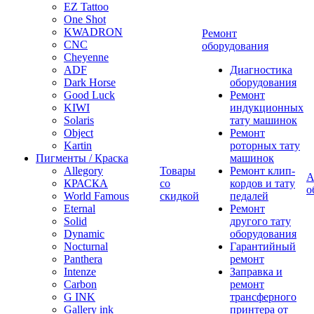
EZ Tattoo
One Shot
KWADRON
Ремонт
CNC
оборудования
Cheyenne
ADF
Диагностика
Dark Horse
оборудования
Good Luck
Ремонт
KIWI
индукционных
Solaris
тату машинок
Object
Ремонт
Kartin
роторных тату
Пигменты / Краска
машинок
Allegory
Товары
Ремонт клип-
А
КРАСКА
со
кордов и тату
о
World Famous
скидкой
педалей
Eternal
Ремонт
Solid
другого тату
Dynamic
оборудования
Nocturnal
Гарантийный
Panthera
ремонт
Intenze
Заправка и
Carbon
ремонт
G INK
трансферного
Gallery ink
принтера от