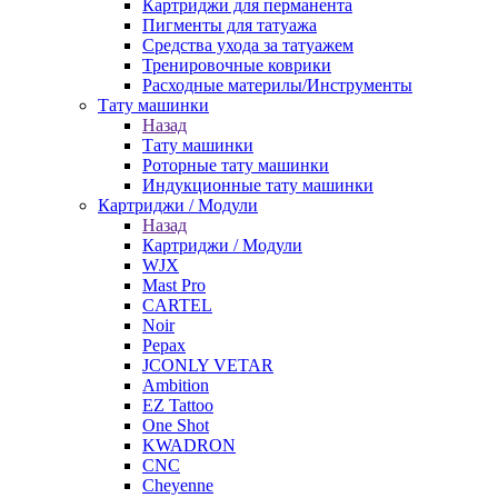
Картриджи для перманента
Пигменты для татуажа
Средства ухода за татуажем
Тренировочные коврики
Расходные материлы/Инструменты
Тату машинки
Назад
Тату машинки
Роторные тату машинки
Индукционные тату машинки
Картриджи / Модули
Назад
Картриджи / Модули
WJX
Mast Pro
CARTEL
Noir
Pepax
JCONLY VETAR
Ambition
EZ Tattoo
One Shot
KWADRON
CNC
Cheyenne