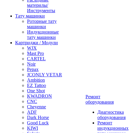
материлы/
Инструменты
Тату машинки
Роторные тату
машинки
Индукционные
тату машинки
Картриджи / Модули
WJX
Mast Pro
CARTEL
Noir
Pepax
JCONLY VETAR
Ambition
EZ Tattoo
One Shot
KWADRON
Ремонт
CNC
оборудования
Cheyenne
ADF
Диагностика
Dark Horse
оборудования
Good Luck
Ремонт
KIWI
индукционных