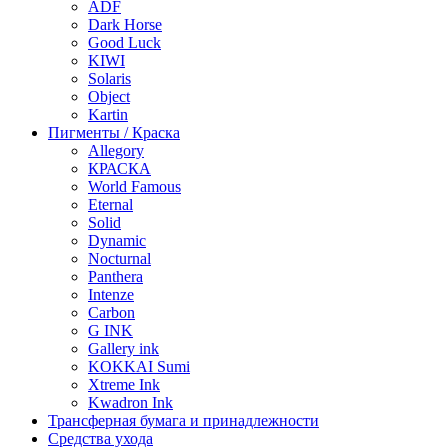
ADF
Dark Horse
Good Luck
KIWI
Solaris
Object
Kartin
Пигменты / Краска
Allegory
КРАСКА
World Famous
Eternal
Solid
Dynamic
Nocturnal
Panthera
Intenze
Carbon
G INK
Gallery ink
KOKKAI Sumi
Xtreme Ink
Kwadron Ink
Трансферная бумага и принадлежности
Средства ухода