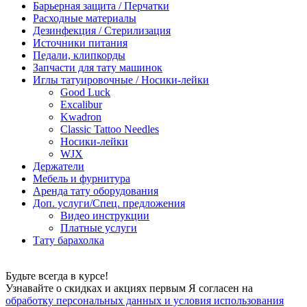
Барьерная защита / Перчатки
Расходные материалы
Дезинфекция / Стерилизация
Источники питания
Педали, клипкорды
Запчасти для тату машинок
Иглы татуировочные / Носики-лейки
Good Luck
Excalibur
Kwadron
Classic Tattoo Needles
Носики-лейки
WJX
Держатели
Мебель и фурнитура
Аренда тату оборудования
Доп. услуги/Спец. предложения
Видео инструкции
Платные услуги
Тату барахолка
Будьте всегда в курсе!
Узнавайте о скидках и акциях первым Я согласен на
обработку персональных данных и условия использования