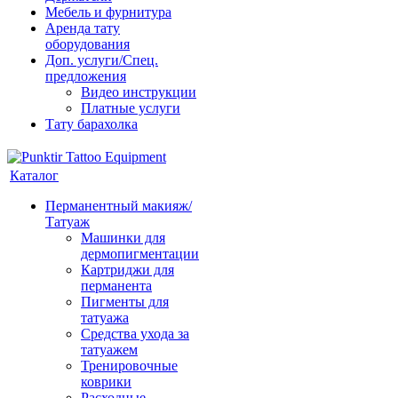
Мебель и фурнитура
Аренда тату
оборудования
Доп. услуги/Спец.
предложения
Видео инструкции
Платные услуги
Тату барахолка
Каталог
Перманентный макияж/
Татуаж
Машинки для
дермопигментации
Картриджи для
перманента
Пигменты для
татуажа
Средства ухода за
татуажем
Тренировочные
коврики
Расходные