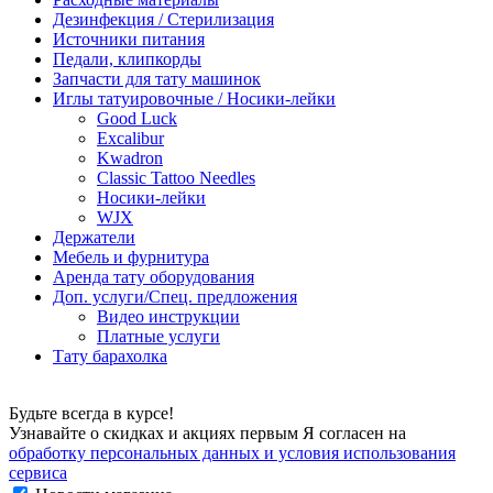
Дезинфекция / Стерилизация
Источники питания
Педали, клипкорды
Запчасти для тату машинок
Иглы татуировочные / Носики-лейки
Good Luck
Excalibur
Kwadron
Classic Tattoo Needles
Носики-лейки
WJX
Держатели
Мебель и фурнитура
Аренда тату оборудования
Доп. услуги/Спец. предложения
Видео инструкции
Платные услуги
Тату барахолка
Будьте всегда в курсе!
Узнавайте о скидках и акциях первым Я согласен на
обработку персональных данных и условия использования
сервиса