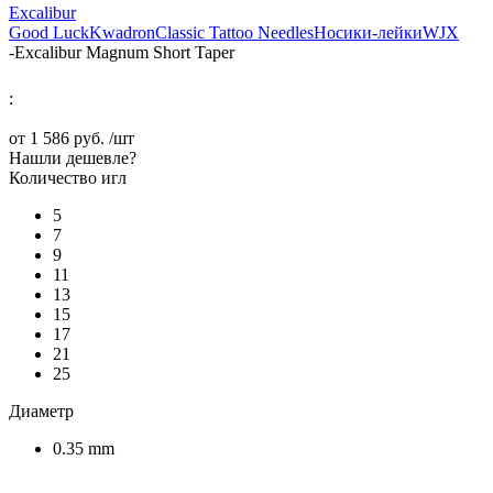
Excalibur
Good Luck
Kwadron
Classic Tattoo Needles
Носики-лейки
WJX
-
Excalibur Magnum Short Taper
:
от
1 586 руб.
/шт
Нашли дешевле?
Количество игл
5
7
9
11
13
15
17
21
25
Диаметр
0.35 mm