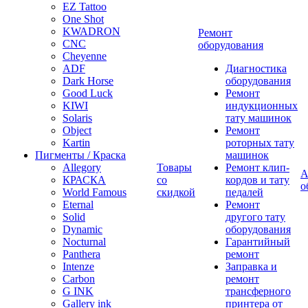
EZ Tattoo
One Shot
KWADRON
Ремонт
CNC
оборудования
Cheyenne
ADF
Диагностика
Dark Horse
оборудования
Good Luck
Ремонт
KIWI
индукционных
Solaris
тату машинок
Object
Ремонт
Kartin
роторных тату
Пигменты / Краска
машинок
Allegory
Товары
Ремонт клип-
А
КРАСКА
со
кордов и тату
о
World Famous
скидкой
педалей
Eternal
Ремонт
Solid
другого тату
Dynamic
оборудования
Nocturnal
Гарантийный
Panthera
ремонт
Intenze
Заправка и
Carbon
ремонт
G INK
трансферного
Gallery ink
принтера от