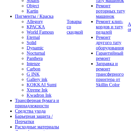
Solaris
тату машинок
Object
Ремонт
Kartin
роторных тату
Пигменты / Краска
машинок
Allegory
Товары
Ремонт клип-
А
КРАСКА
со
кордов и тату
о
World Famous
скидкой
педалей
Eternal
Ремонт
Solid
другого тату
Dynamic
оборудования
Nocturnal
Гарантийный
Panthera
ремонт
Intenze
Заправка и
Carbon
ремонт
G INK
трансферного
Gallery ink
принтера от
KOKKAI Sumi
Skillin Color
Xtreme Ink
Kwadron Ink
Трансферная бумага и
принадлежности
Средства ухода
Барьерная защита /
Перчатки
Расходные материалы