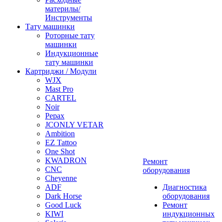
материлы/
Инструменты
Тату машинки
Роторные тату
машинки
Индукционные
тату машинки
Картриджи / Модули
WJX
Mast Pro
CARTEL
Noir
Pepax
JCONLY VETAR
Ambition
EZ Tattoo
One Shot
KWADRON
Ремонт
CNC
оборудования
Cheyenne
ADF
Диагностика
Dark Horse
оборудования
Good Luck
Ремонт
KIWI
индукционных