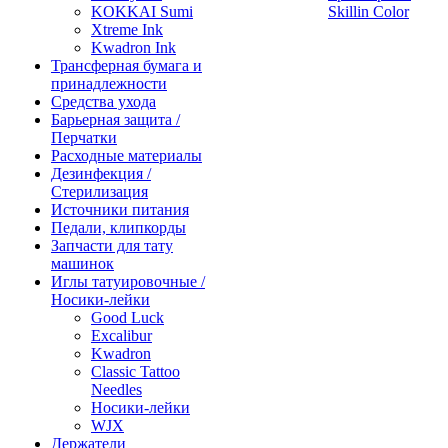
KOKKAI Sumi
Skillin Color
Xtreme Ink
Kwadron Ink
Трансферная бумага и
принадлежности
Средства ухода
Барьерная защита /
Перчатки
Расходные материалы
Дезинфекция /
Стерилизация
Источники питания
Педали, клипкорды
Запчасти для тату
машинок
Иглы татуировочные /
Носики-лейки
Good Luck
Excalibur
Kwadron
Classic Tattoo
Needles
Носики-лейки
WJX
Держатели