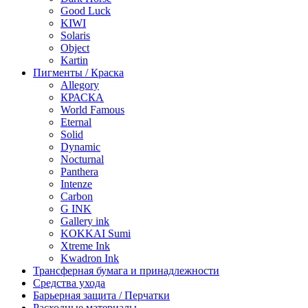
Good Luck
KIWI
Solaris
Object
Kartin
Пигменты / Краска
Allegory
КРАСКА
World Famous
Eternal
Solid
Dynamic
Nocturnal
Panthera
Intenze
Carbon
G INK
Gallery ink
KOKKAI Sumi
Xtreme Ink
Kwadron Ink
Трансферная бумага и принадлежности
Средства ухода
Барьерная защита / Перчатки
Расходные материалы