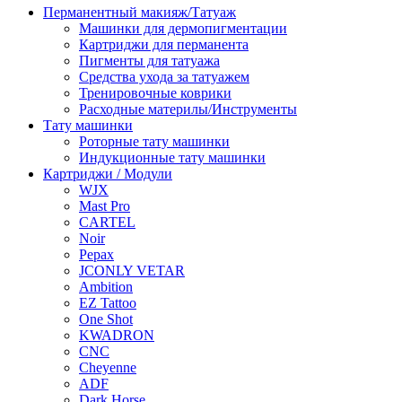
Перманентный макияж/Татуаж
Машинки для дермопигментации
Картриджи для перманента
Пигменты для татуажа
Средства ухода за татуажем
Тренировочные коврики
Расходные материлы/Инструменты
Тату машинки
Роторные тату машинки
Индукционные тату машинки
Картриджи / Модули
WJX
Mast Pro
CARTEL
Noir
Pepax
JCONLY VETAR
Ambition
EZ Tattoo
One Shot
KWADRON
CNC
Cheyenne
ADF
Dark Horse