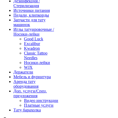
Дезинфекция /
Стерилизация
Источники питания
Педали, клипкорды
Запчасти для тату
машинок
Иглы татуировочные /
Носики-лейки
Good Luck
Excalibur
Kwadron
Classic Tattoo
Needles
Носики-лейки
WJX
Держатели
Мебель и фурнитура
Аренда тату
оборудования
Доп. услуги/Спец.
предложения
Видео инструкции
Платные услуги
Тату барахолка