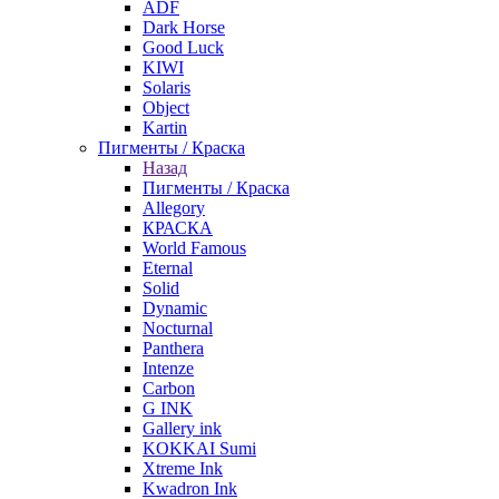
ADF
Dark Horse
Good Luck
KIWI
Solaris
Object
Kartin
Пигменты / Краска
Назад
Пигменты / Краска
Allegory
КРАСКА
World Famous
Eternal
Solid
Dynamic
Nocturnal
Panthera
Intenze
Carbon
G INK
Gallery ink
KOKKAI Sumi
Xtreme Ink
Kwadron Ink