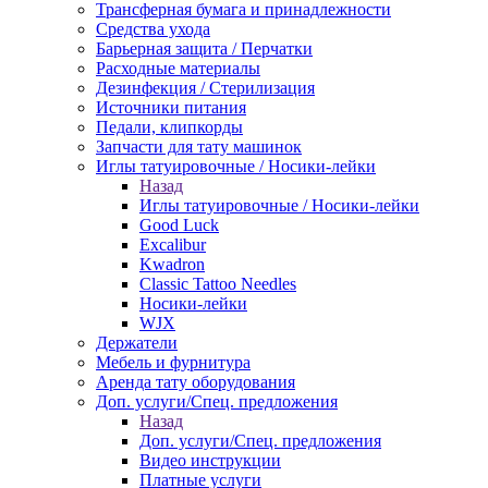
Трансферная бумага и принадлежности
Средства ухода
Барьерная защита / Перчатки
Расходные материалы
Дезинфекция / Стерилизация
Источники питания
Педали, клипкорды
Запчасти для тату машинок
Иглы татуировочные / Носики-лейки
Назад
Иглы татуировочные / Носики-лейки
Good Luck
Excalibur
Kwadron
Classic Tattoo Needles
Носики-лейки
WJX
Держатели
Мебель и фурнитура
Аренда тату оборудования
Доп. услуги/Спец. предложения
Назад
Доп. услуги/Спец. предложения
Видео инструкции
Платные услуги