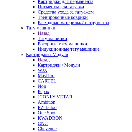
Картриджи для перманента
Пигменты для татуажа
Средства ухода за татуажем
Тренировочные коврики
Расходные материлы/Инструменты
Тату машинки
Назад
Тату машинки
Роторные тату машинки
Индукционные тату машинки
Картриджи / Модули
Назад
Картриджи / Модули
WJX
Mast Pro
CARTEL
Noir
Pepax
JCONLY VETAR
Ambition
EZ Tattoo
One Shot
KWADRON
CNC
Cheyenne