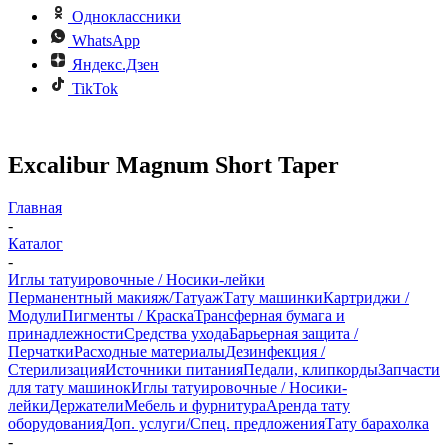
Одноклассники
WhatsApp
Яндекс.Дзен
TikTok
Excalibur Magnum Short Taper
Главная
-
Каталог
-
Иглы татуировочные / Носики-лейки
Перманентный макияж/Татуаж
Тату машинки
Картриджи /
Модули
Пигменты / Краска
Трансферная бумага и
принадлежности
Средства ухода
Барьерная защита /
Перчатки
Расходные материалы
Дезинфекция /
Стерилизация
Источники питания
Педали, клипкорды
Запчасти
для тату машинок
Иглы татуировочные / Носики-
лейки
Держатели
Мебель и фурнитура
Аренда тату
оборудования
Доп. услуги/Спец. предложения
Тату барахолка
-