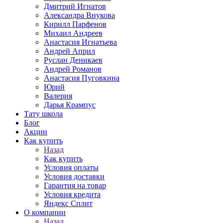
Дмитрий Игнатов
Александра Внукова
Кирилл Парфенов
Михаил Андреев
Анастасия Игнатьева
Андрей Април
Руслан Деникаев
Андрей Романов
Анастасия Пуговкина
Юрий
Валерия
Дарья Крампус
Тату школа
Блог
Акции
Как купить
Назад
Как купить
Условия оплаты
Условия доставки
Гарантия на товар
Условия кредита
Яндекс Сплит
О компании
Назад