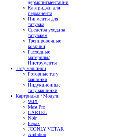
дермопигментации
Картриджи для
перманента
Пигменты для
татуажа
Средства ухода за
татуажем
Тренировочные
коврики
Расходные
материлы/
Инструменты
Тату машинки
Роторные тату
машинки
Индукционные
тату машинки
Картриджи / Модули
WJX
Mast Pro
CARTEL
Noir
Pepax
JCONLY VETAR
Ambition