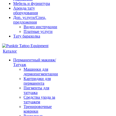
Мебель и фурнитура
Аренда тату
оборудования
Доп. услуги/Спец.
предложения
Видео инструкции
Платные услуги
Тату барахолка
Каталог
Перманентный макияж/
Татуаж
Машинки для
дермопигментации
Картриджи для
перманента
Пигменты для
татуажа
Средства ухода за
татуажем
Тренировочные
коврики
Расходные