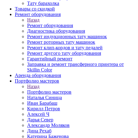
Тату барахолка
Товары со скидкой
Ремонт оборудования
Назад
Ремонт оборудования
Диагностика оборудования
Ремонт индукционных тату машинок
Ремонт роторных тату машинок
Ремонт клип-кордов и тату педалей
Ремонт другого тату оборудования
Гарантийный ремонт
Заправка и ремонт трансферного принтера от
Skillin Color
Аренда оборудования
Портфолио мастеров
Назад
Портфолио мастеров
Наталья Синица
Иван Барабаш
Кирилл Петров
Алексей Ч
Дарья Север
Александр Моляков
Дина Рехаб
Катерина Баженова