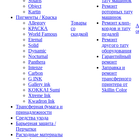
Solaris
тату машинок
Object
Ремонт
Kartin
роторных тату
Пигменты / Краска
машинок
Allegory
Товары
Ремонт клип-
А
КРАСКА
со
кордов и тату
о
World Famous
скидкой
педалей
Eternal
Ремонт
Solid
другого тату
Dynamic
оборудования
Nocturnal
Гарантийный
Panthera
ремонт
Intenze
Заправка и
Carbon
ремонт
G INK
трансферного
Gallery ink
принтера от
KOKKAI Sumi
Skillin Color
Xtreme Ink
Kwadron Ink
Трансферная бумага и
принадлежности
Средства ухода
Барьерная защита /
Перчатки
Расходные материалы