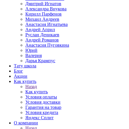
Дмитрий Игнатов
Александра Внукова
Кирилл Парфенов
Михаил Андреев
Анастасия Игнатьева
Андрей Април
Руслан Деникаев
Андрей Романов
Анастасия Пуговкина
Юрий
Валерия
Дарья Крампус
Тату школа
Блог
Акции
Как купить
Назад
Как купить
Условия оплаты
Условия доставки
Гарантия на товар
Условия кредита
Яндекс Сплит
О компании
Назад