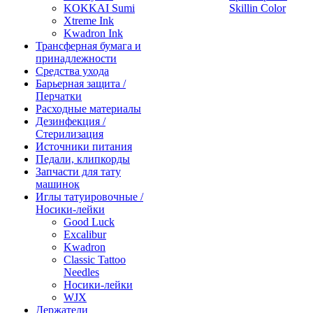
KOKKAI Sumi
Skillin Color
Xtreme Ink
Kwadron Ink
Трансферная бумага и
принадлежности
Средства ухода
Барьерная защита /
Перчатки
Расходные материалы
Дезинфекция /
Стерилизация
Источники питания
Педали, клипкорды
Запчасти для тату
машинок
Иглы татуировочные /
Носики-лейки
Good Luck
Excalibur
Kwadron
Classic Tattoo
Needles
Носики-лейки
WJX
Держатели