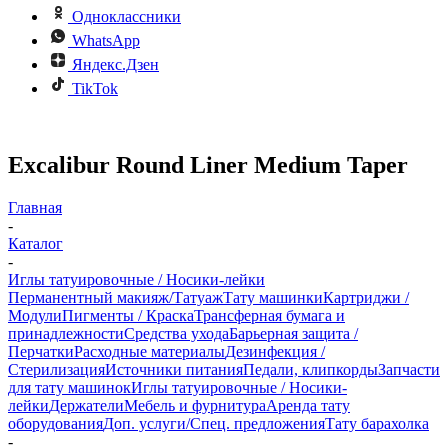
Одноклассники
WhatsApp
Яндекс.Дзен
TikTok
Excalibur Round Liner Medium Taper
Главная
-
Каталог
-
Иглы татуировочные / Носики-лейки
Перманентный макияж/Татуаж
Тату машинки
Картриджи /
Модули
Пигменты / Краска
Трансферная бумага и
принадлежности
Средства ухода
Барьерная защита /
Перчатки
Расходные материалы
Дезинфекция /
Стерилизация
Источники питания
Педали, клипкорды
Запчасти
для тату машинок
Иглы татуировочные / Носики-
лейки
Держатели
Мебель и фурнитура
Аренда тату
оборудования
Доп. услуги/Спец. предложения
Тату барахолка
-