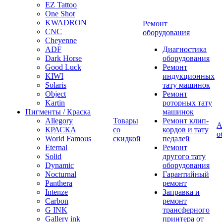
EZ Tattoo
One Shot
KWADRON
Ремонт
CNC
оборудования
Cheyenne
ADF
Диагностика
Dark Horse
оборудования
Good Luck
Ремонт
KIWI
индукционных
Solaris
тату машинок
Object
Ремонт
Kartin
роторных тату
Пигменты / Краска
машинок
Allegory
Товары
Ремонт клип-
А
КРАСКА
со
кордов и тату
о
World Famous
скидкой
педалей
Eternal
Ремонт
Solid
другого тату
Dynamic
оборудования
Nocturnal
Гарантийный
Panthera
ремонт
Intenze
Заправка и
Carbon
ремонт
G INK
трансферного
Gallery ink
принтера от