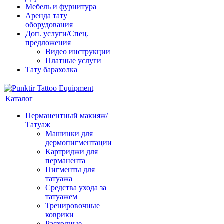
Мебель и фурнитура
Аренда тату
оборудования
Доп. услуги/Спец.
предложения
Видео инструкции
Платные услуги
Тату барахолка
Каталог
Перманентный макияж/
Татуаж
Машинки для
дермопигментации
Картриджи для
перманента
Пигменты для
татуажа
Средства ухода за
татуажем
Тренировочные
коврики
Расходные