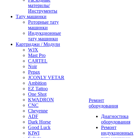
материлы/
Инструменты
Тату машинки
Роторные тату
машинки
Индукционные
тату машинки
Картриджи / Модули
WJX
Mast Pro
CARTEL
Noir
Pepax
JCONLY VETAR
Ambition
EZ Tattoo
One Shot
KWADRON
Ремонт
CNC
оборудования
Cheyenne
ADF
Диагностика
Dark Horse
оборудования
Good Luck
Ремонт
KIWI
индукционных