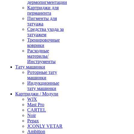
дермопигментации
Картриджи для
перманента
Пигменты для
татуажа
Средства ухода за
татуажем
Тренировочные
коврики
Расходные
материлы/
Инструменты
Тату машинки
Роторные тату
машинки
Индукционные
тату машинки
Картриджи / Модули
WJX
Mast Pro
CARTEL
Noir
Pepax
JCONLY VETAR
Ambition