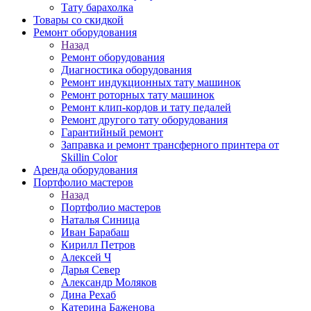
Тату барахолка
Товары со скидкой
Ремонт оборудования
Назад
Ремонт оборудования
Диагностика оборудования
Ремонт индукционных тату машинок
Ремонт роторных тату машинок
Ремонт клип-кордов и тату педалей
Ремонт другого тату оборудования
Гарантийный ремонт
Заправка и ремонт трансферного принтера от
Skillin Color
Аренда оборудования
Портфолио мастеров
Назад
Портфолио мастеров
Наталья Синица
Иван Барабаш
Кирилл Петров
Алексей Ч
Дарья Север
Александр Моляков
Дина Рехаб
Катерина Баженова