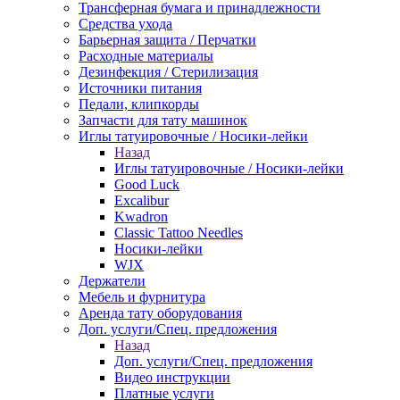
Трансферная бумага и принадлежности
Средства ухода
Барьерная защита / Перчатки
Расходные материалы
Дезинфекция / Стерилизация
Источники питания
Педали, клипкорды
Запчасти для тату машинок
Иглы татуировочные / Носики-лейки
Назад
Иглы татуировочные / Носики-лейки
Good Luck
Excalibur
Kwadron
Classic Tattoo Needles
Носики-лейки
WJX
Держатели
Мебель и фурнитура
Аренда тату оборудования
Доп. услуги/Спец. предложения
Назад
Доп. услуги/Спец. предложения
Видео инструкции
Платные услуги