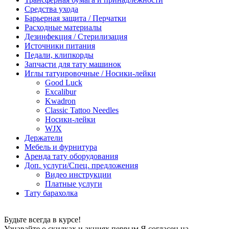
Средства ухода
Барьерная защита / Перчатки
Расходные материалы
Дезинфекция / Стерилизация
Источники питания
Педали, клипкорды
Запчасти для тату машинок
Иглы татуировочные / Носики-лейки
Good Luck
Excalibur
Kwadron
Classic Tattoo Needles
Носики-лейки
WJX
Держатели
Мебель и фурнитура
Аренда тату оборудования
Доп. услуги/Спец. предложения
Видео инструкции
Платные услуги
Тату барахолка
Будьте всегда в курсе!
Узнавайте о скидках и акциях первым Я согласен на