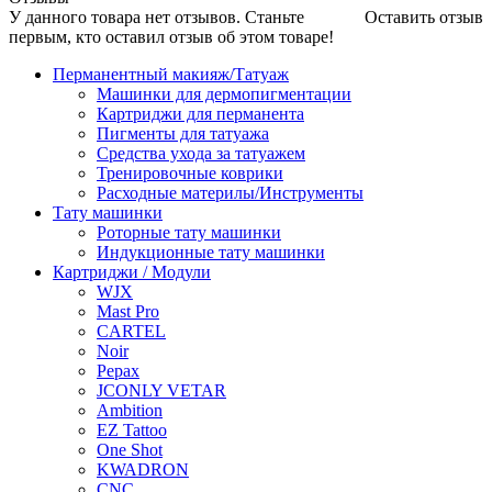
У данного товара нет отзывов. Станьте
Оставить отзыв
первым, кто оставил отзыв об этом товаре!
Перманентный макияж/Татуаж
Машинки для дермопигментации
Картриджи для перманента
Пигменты для татуажа
Средства ухода за татуажем
Тренировочные коврики
Расходные материлы/Инструменты
Тату машинки
Роторные тату машинки
Индукционные тату машинки
Картриджи / Модули
WJX
Mast Pro
CARTEL
Noir
Pepax
JCONLY VETAR
Ambition
EZ Tattoo
One Shot
KWADRON
CNC