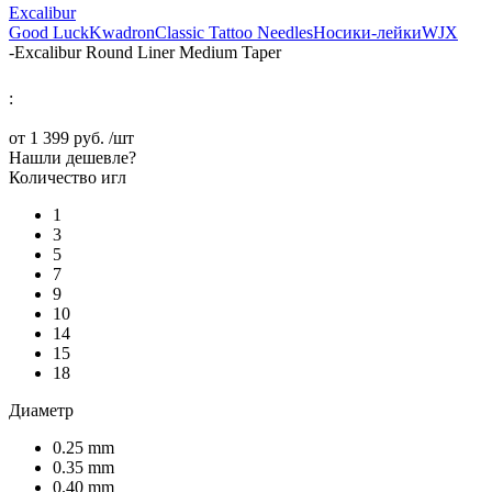
Excalibur
Good Luck
Kwadron
Classic Tattoo Needles
Носики-лейки
WJX
-
Excalibur Round Liner Medium Taper
:
от
1 399 руб.
/шт
Нашли дешевле?
Количество игл
1
3
5
7
9
10
14
15
18
Диаметр
0.25 mm
0.35 mm
0.40 mm