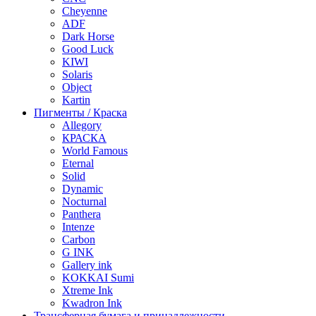
Cheyenne
ADF
Dark Horse
Good Luck
KIWI
Solaris
Object
Kartin
Пигменты / Краска
Allegory
КРАСКА
World Famous
Eternal
Solid
Dynamic
Nocturnal
Panthera
Intenze
Carbon
G INK
Gallery ink
KOKKAI Sumi
Xtreme Ink
Kwadron Ink
Трансферная бумага и принадлежности