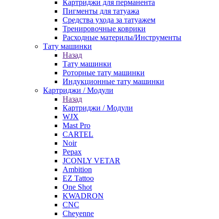
Картриджи для перманента
Пигменты для татуажа
Средства ухода за татуажем
Тренировочные коврики
Расходные материлы/Инструменты
Тату машинки
Назад
Тату машинки
Роторные тату машинки
Индукционные тату машинки
Картриджи / Модули
Назад
Картриджи / Модули
WJX
Mast Pro
CARTEL
Noir
Pepax
JCONLY VETAR
Ambition
EZ Tattoo
One Shot
KWADRON
CNC
Cheyenne