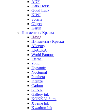
ADF
Dark Horse
Good Luck
KIWI
Solaris
Object
Kartin
Пигменты / Краска
Назад
Пигменты / Краска
Allegory
КРАСКА
World Famous
Eternal
Solid
Dynamic
Nocturnal
Panthera
Intenze
Carbon
G INK
Gallery ink
KOKKAI Sumi
Xtreme Ink
Kwadron Ink