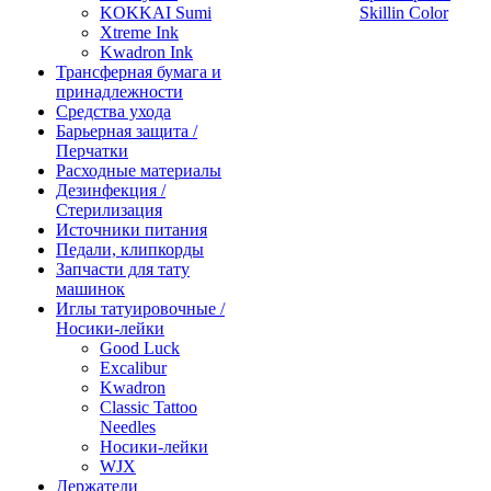
KOKKAI Sumi
Skillin Color
Xtreme Ink
Kwadron Ink
Трансферная бумага и
принадлежности
Средства ухода
Барьерная защита /
Перчатки
Расходные материалы
Дезинфекция /
Стерилизация
Источники питания
Педали, клипкорды
Запчасти для тату
машинок
Иглы татуировочные /
Носики-лейки
Good Luck
Excalibur
Kwadron
Classic Tattoo
Needles
Носики-лейки
WJX
Держатели