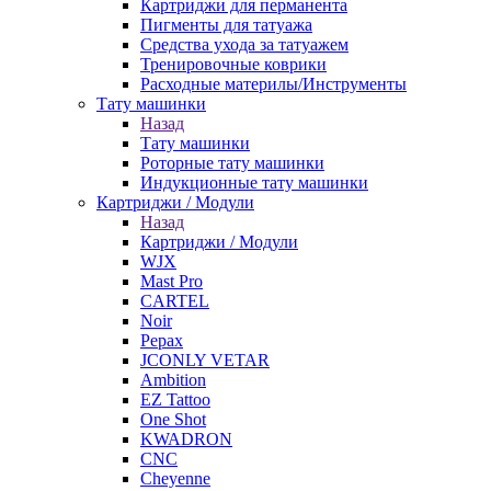
Картриджи для перманента
Пигменты для татуажа
Средства ухода за татуажем
Тренировочные коврики
Расходные материлы/Инструменты
Тату машинки
Назад
Тату машинки
Роторные тату машинки
Индукционные тату машинки
Картриджи / Модули
Назад
Картриджи / Модули
WJX
Mast Pro
CARTEL
Noir
Pepax
JCONLY VETAR
Ambition
EZ Tattoo
One Shot
KWADRON
CNC
Cheyenne