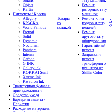
Solaris
тату машинок
Object
Ремонт
Kartin
роторных тату
Пигменты / Краска
машинок
Allegory
Товары
Ремонт клип-
А
КРАСКА
со
кордов и тату
о
World Famous
скидкой
педалей
Eternal
Ремонт
Solid
другого тату
Dynamic
оборудования
Nocturnal
Гарантийный
Panthera
ремонт
Intenze
Заправка и
Carbon
ремонт
G INK
трансферного
Gallery ink
принтера от
KOKKAI Sumi
Skillin Color
Xtreme Ink
Kwadron Ink
Трансферная бумага и
принадлежности
Средства ухода
Барьерная защита /
Перчатки
Расходные материалы