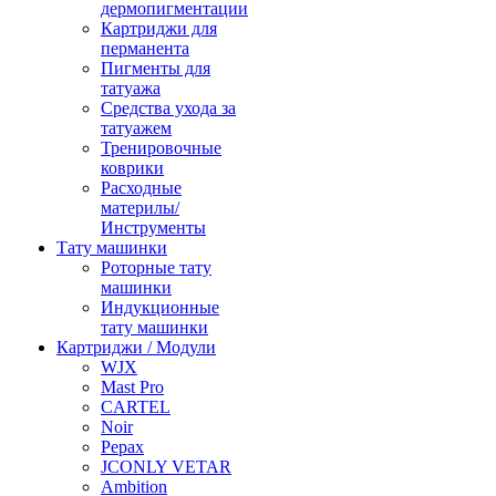
дермопигментации
Картриджи для
перманента
Пигменты для
татуажа
Средства ухода за
татуажем
Тренировочные
коврики
Расходные
материлы/
Инструменты
Тату машинки
Роторные тату
машинки
Индукционные
тату машинки
Картриджи / Модули
WJX
Mast Pro
CARTEL
Noir
Pepax
JCONLY VETAR
Ambition