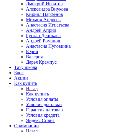
Дмитрий Игнатов
Александра Внукова
Кирилл Парфенов
Михаил Андреев
Анастасия Игнатьева
Андрей Април
Руслан Деникаев
Андрей Романов
Анастасия Пуговкина
Юрий
Валерия
Дарья Крампус
Тату школа
Блог
Акции
Как купить
Назад
Как купить
Условия оплаты
Условия доставки
Гарантия на товар
Условия кредита
Яндекс Сплит
О компании
Назад