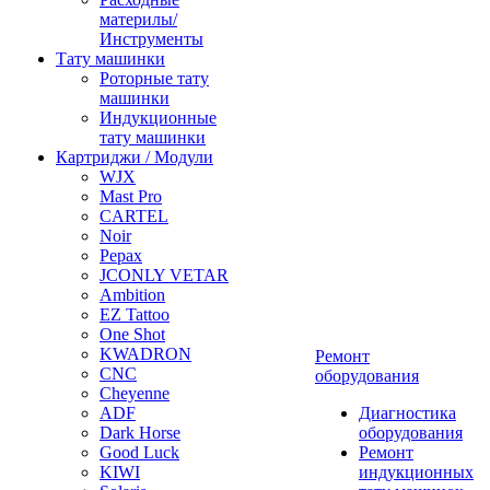
материлы/
Инструменты
Тату машинки
Роторные тату
машинки
Индукционные
тату машинки
Картриджи / Модули
WJX
Mast Pro
CARTEL
Noir
Pepax
JCONLY VETAR
Ambition
EZ Tattoo
One Shot
KWADRON
Ремонт
CNC
оборудования
Cheyenne
ADF
Диагностика
Dark Horse
оборудования
Good Luck
Ремонт
KIWI
индукционных