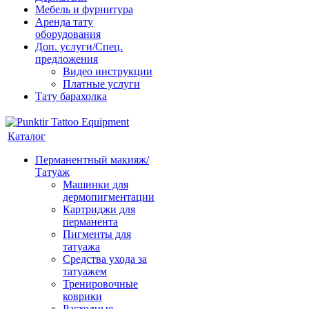
Мебель и фурнитура
Аренда тату
оборудования
Доп. услуги/Спец.
предложения
Видео инструкции
Платные услуги
Тату барахолка
Каталог
Перманентный макияж/
Татуаж
Машинки для
дермопигментации
Картриджи для
перманента
Пигменты для
татуажа
Средства ухода за
татуажем
Тренировочные
коврики
Расходные