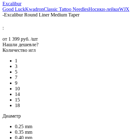
Excalibur
Good Luck
Kwadron
Classic Tattoo Needles
Носики-лейки
WJX
-
Excalibur Round Liner Medium Taper
:
от
1 399 руб.
/шт
Нашли дешевле?
Количество игл
1
3
5
7
9
10
14
15
18
Диаметр
0.25 mm
0.35 mm
0.40 mm