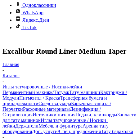
Одноклассники
WhatsApp
Яндекс.Дзен
TikTok
Excalibur Round Liner Medium Taper
Главная
-
Каталог
-
Иглы татуировочные / Носики-лейки
Перманентный макияж/Татуаж
Тату машинки
Картриджи /
Модули
Пигменты / Краска
Трансферная бумага и
принадлежности
Средства ухода
Барьерная защита /
Перчатки
Расходные материалы
Дезинфекция /
Стерилизация
Источники питания
Педали, клипкорды
Запчасти
для тату машинок
Иглы татуировочные / Носики-
лейки
Держатели
Мебель и фурнитура
Аренда тату
оборудования
Доп. услуги/Спец. предложения
Тату барахолка
-