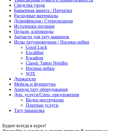
Средства ухода
Барьерная защита / Перчатки
Расходные материалы
Дезинфекция / Стерилизация
Источники питания
Педали, клипкорды
Запчасти для тату машинок
Иглы татуировочные / Носики-лейки
Good Luck
Excalibur
Kwadron
Classic Tattoo Needles
Носики-лейки
WJX
Держатели
Мебель и фурнитура
Аренда тату оборудования
Доп. услуги/Спец. предложения
Видео инструкции
Платные услуги
Тату барахолка
Будьте всегда в курсе!
Узнавайте о скидках и акциях первым Я согласен на