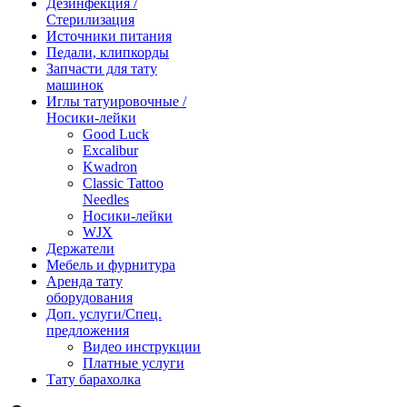
Дезинфекция /
Стерилизация
Источники питания
Педали, клипкорды
Запчасти для тату
машинок
Иглы татуировочные /
Носики-лейки
Good Luck
Excalibur
Kwadron
Classic Tattoo
Needles
Носики-лейки
WJX
Держатели
Мебель и фурнитура
Аренда тату
оборудования
Доп. услуги/Спец.
предложения
Видео инструкции
Платные услуги
Тату барахолка