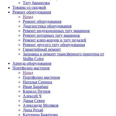
Тату барахолка
Товары со скидкой
Ремонт оборудования
Назад
Ремонт оборудования
Диагностика оборудования
Ремонт индукционных тату машинок
Ремонт роторных тату машинок
Ремонт клип-кордов и тату педалей
Ремонт другого тату оборудования
Гарантийный ремонт
Заправка и ремонт трансферного принтера от
Skillin Color
Аренда оборудования
Портфолио мастеров
Назад
Портфолио мастеров
Наталья Синица
Иван Барабаш
Кирилл Петров
Алексей Ч
Дарья Север
Александр Моляков
Дина Рехаб
Катерина Баженова