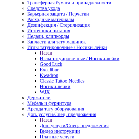
Трансферная бумага и принадлежности
Средства ухода
Барьерная защита / Перчатки
Расходные материалы
Дезинфекция / Стерилизация
Источники питания
Педали, клипкорды
Запчасти для тату машинок
Иглы татуировочные / Носики-лейки
Назад
Иглы татуировочные / Носики-лейки
Good Luck
Excalibur
Kwadron
Classic Tattoo Needles
Носики-лейки
WJX
Держатели
Мебель и фурнитура
Аренда тату оборудования
Доп. услуги/Спец. предложения
Назад
Доп. услуги/Спец. предложения
Видео инструкции
Платные услуги