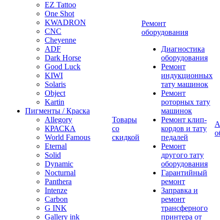
EZ Tattoo
One Shot
KWADRON
Ремонт
CNC
оборудования
Cheyenne
ADF
Диагностика
Dark Horse
оборудования
Good Luck
Ремонт
KIWI
индукционных
Solaris
тату машинок
Object
Ремонт
Kartin
роторных тату
Пигменты / Краска
машинок
Allegory
Товары
Ремонт клип-
А
КРАСКА
со
кордов и тату
о
World Famous
скидкой
педалей
Eternal
Ремонт
Solid
другого тату
Dynamic
оборудования
Nocturnal
Гарантийный
Panthera
ремонт
Intenze
Заправка и
Carbon
ремонт
G INK
трансферного
Gallery ink
принтера от