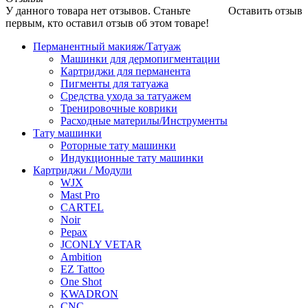
У данного товара нет отзывов. Станьте
Оставить отзыв
первым, кто оставил отзыв об этом товаре!
Перманентный макияж/Татуаж
Машинки для дермопигментации
Картриджи для перманента
Пигменты для татуажа
Средства ухода за татуажем
Тренировочные коврики
Расходные материлы/Инструменты
Тату машинки
Роторные тату машинки
Индукционные тату машинки
Картриджи / Модули
WJX
Mast Pro
CARTEL
Noir
Pepax
JCONLY VETAR
Ambition
EZ Tattoo
One Shot
KWADRON
CNC