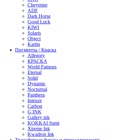
Cheyenne
ADF
Dark Horse
Good Luck
KIWI
Solaris
Object
Kartin
Пигменты / Краска
Allegory
КРАСКА
World Famous
Eternal
Solid
Dynamic
Nocturnal
Panthera
Intenze
Carbon
G INK
Gallery ink
KOKKAI Sumi
Xtreme Ink
Kwadron Ink
Трансферная бумага и принадлежности