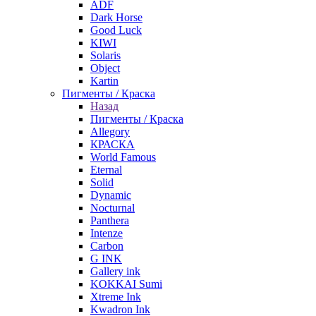
ADF
Dark Horse
Good Luck
KIWI
Solaris
Object
Kartin
Пигменты / Краска
Назад
Пигменты / Краска
Allegory
КРАСКА
World Famous
Eternal
Solid
Dynamic
Nocturnal
Panthera
Intenze
Carbon
G INK
Gallery ink
KOKKAI Sumi
Xtreme Ink
Kwadron Ink