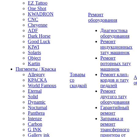
EZ Tattoo
One Shot
KWADRON
Ремонт
CNC
оборудования
Cheyenne
ADF
Диагностика
Dark Horse
оборудования
Good Luck
Ремонт
KIWI
индукционных
Solaris
тату машинок
Object
Ремонт
Kartin
роторных тату
Пигменты / Краска
машинок
Allegory
Товары
Ремонт клип-
А
КРАСКА
со
кордов и тату
о
World Famous
скидкой
педалей
Eternal
Ремонт
Solid
другого тату
Dynamic
оборудования
Nocturnal
Гарантийный
Panthera
ремонт
Intenze
Заправка и
Carbon
ремонт
G INK
трансферного
Gallery ink
принтера от