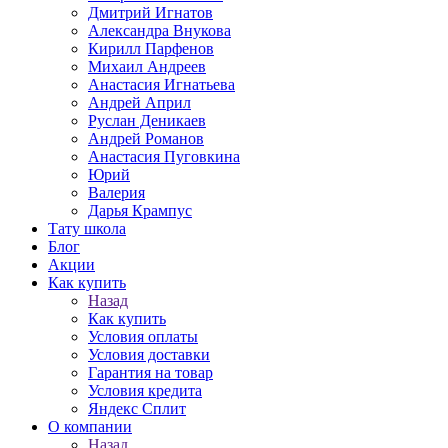
Дмитрий Игнатов
Александра Внукова
Кирилл Парфенов
Михаил Андреев
Анастасия Игнатьева
Андрей Април
Руслан Деникаев
Андрей Романов
Анастасия Пуговкина
Юрий
Валерия
Дарья Крампус
Тату школа
Блог
Акции
Как купить
Назад
Как купить
Условия оплаты
Условия доставки
Гарантия на товар
Условия кредита
Яндекс Сплит
О компании
Назад