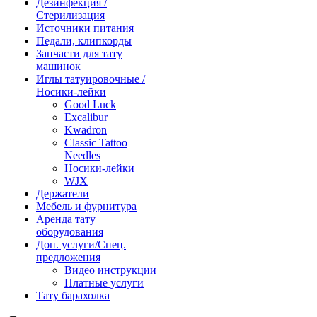
Дезинфекция /
Стерилизация
Источники питания
Педали, клипкорды
Запчасти для тату
машинок
Иглы татуировочные /
Носики-лейки
Good Luck
Excalibur
Kwadron
Classic Tattoo
Needles
Носики-лейки
WJX
Держатели
Мебель и фурнитура
Аренда тату
оборудования
Доп. услуги/Спец.
предложения
Видео инструкции
Платные услуги
Тату барахолка