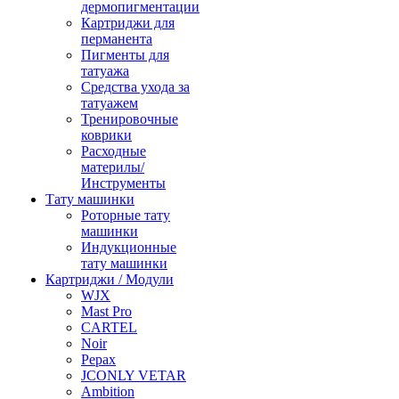
дермопигментации
Картриджи для
перманента
Пигменты для
татуажа
Средства ухода за
татуажем
Тренировочные
коврики
Расходные
материлы/
Инструменты
Тату машинки
Роторные тату
машинки
Индукционные
тату машинки
Картриджи / Модули
WJX
Mast Pro
CARTEL
Noir
Pepax
JCONLY VETAR
Ambition