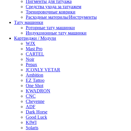
Пигменты для татуажа
Средства ухода за татуажем
Тренировочные коврики
Расходные материлы/Инструменты
Тату машинки
Роторные тату машинки
Индукционные тату машинки
Картриджи / Модули
WJX
Mast Pro
CARTEL
Noir
Pepax
JCONLY VETAR
Ambition
EZ Tattoo
One Shot
KWADRON
CNC
Cheyenne
ADF
Dark Horse
Good Luck
KIWI
Solaris