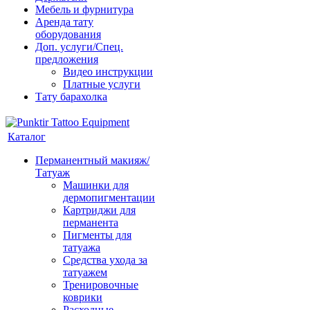
Мебель и фурнитура
Аренда тату
оборудования
Доп. услуги/Спец.
предложения
Видео инструкции
Платные услуги
Тату барахолка
Каталог
Перманентный макияж/
Татуаж
Машинки для
дермопигментации
Картриджи для
перманента
Пигменты для
татуажа
Средства ухода за
татуажем
Тренировочные
коврики
Расходные