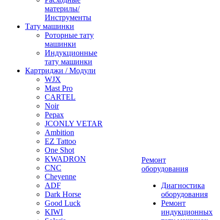
материлы/
Инструменты
Тату машинки
Роторные тату
машинки
Индукционные
тату машинки
Картриджи / Модули
WJX
Mast Pro
CARTEL
Noir
Pepax
JCONLY VETAR
Ambition
EZ Tattoo
One Shot
KWADRON
Ремонт
CNC
оборудования
Cheyenne
ADF
Диагностика
Dark Horse
оборудования
Good Luck
Ремонт
KIWI
индукционных