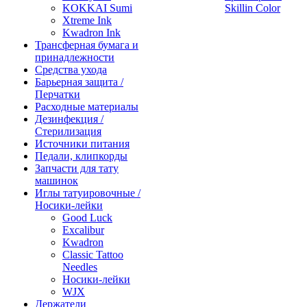
KOKKAI Sumi
Skillin Color
Xtreme Ink
Kwadron Ink
Трансферная бумага и
принадлежности
Средства ухода
Барьерная защита /
Перчатки
Расходные материалы
Дезинфекция /
Стерилизация
Источники питания
Педали, клипкорды
Запчасти для тату
машинок
Иглы татуировочные /
Носики-лейки
Good Luck
Excalibur
Kwadron
Classic Tattoo
Needles
Носики-лейки
WJX
Держатели