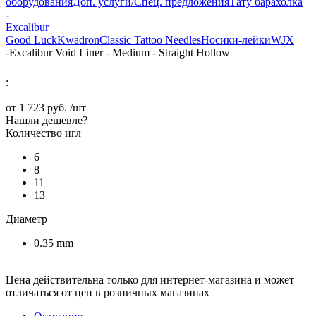
оборудования
Доп. услуги/Спец. предложения
Тату барахолка
-
Excalibur
Good Luck
Kwadron
Classic Tattoo Needles
Носики-лейки
WJX
-
Excalibur Void Liner - Medium - Straight Hollow
:
от
1 723 руб.
/шт
Нашли дешевле?
Количество игл
6
8
11
13
Диаметр
0.35 mm
Цена действительна только для интернет-магазина и может
отличаться от цен в розничных магазинах