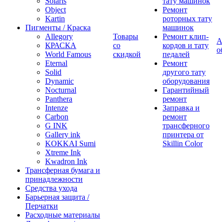
Solaris
тату машинок
Object
Ремонт
Kartin
роторных тату
Пигменты / Краска
машинок
Allegory
Товары
Ремонт клип-
А
КРАСКА
со
кордов и тату
о
World Famous
скидкой
педалей
Eternal
Ремонт
Solid
другого тату
Dynamic
оборудования
Nocturnal
Гарантийный
Panthera
ремонт
Intenze
Заправка и
Carbon
ремонт
G INK
трансферного
Gallery ink
принтера от
KOKKAI Sumi
Skillin Color
Xtreme Ink
Kwadron Ink
Трансферная бумага и
принадлежности
Средства ухода
Барьерная защита /
Перчатки
Расходные материалы