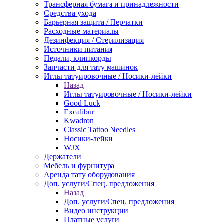
Трансферная бумага и принадлежности
Средства ухода
Барьерная защита / Перчатки
Расходные материалы
Дезинфекция / Стерилизация
Источники питания
Педали, клипкорды
Запчасти для тату машинок
Иглы татуировочные / Носики-лейки
Назад
Иглы татуировочные / Носики-лейки
Good Luck
Excalibur
Kwadron
Classic Tattoo Needles
Носики-лейки
WJX
Держатели
Мебель и фурнитура
Аренда тату оборудования
Доп. услуги/Спец. предложения
Назад
Доп. услуги/Спец. предложения
Видео инструкции
Платные услуги