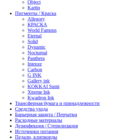
Object
Kartin
Пигменты / Краска
Allegory
КРАСКА
World Famous
Eternal
Solid
Dynamic
Nocturnal
Panthera
Intenze
Carbon
G INK
Gallery ink
KOKKAI Sumi
Xtreme Ink
Kwadron Ink
Трансферная бумага и принадлежности
Средства ухода
Барьерная защита / Перчатки
Расходные материалы
Дезинфекция / Стерилизация
Источники питания
Педали, клипкорды