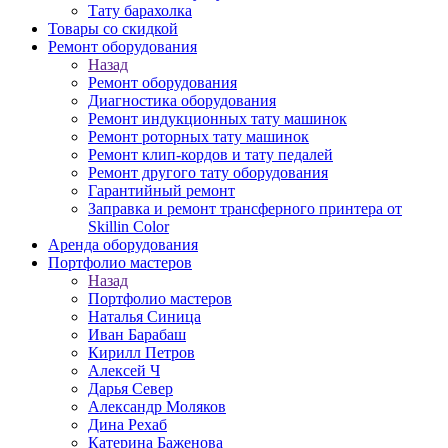
Тату барахолка
Товары со скидкой
Ремонт оборудования
Назад
Ремонт оборудования
Диагностика оборудования
Ремонт индукционных тату машинок
Ремонт роторных тату машинок
Ремонт клип-кордов и тату педалей
Ремонт другого тату оборудования
Гарантийный ремонт
Заправка и ремонт трансферного принтера от
Skillin Color
Аренда оборудования
Портфолио мастеров
Назад
Портфолио мастеров
Наталья Синица
Иван Барабаш
Кирилл Петров
Алексей Ч
Дарья Север
Александр Моляков
Дина Рехаб
Катерина Баженова