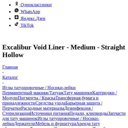
Одноклассники
WhatsApp
Яндекс.Дзен
TikTok
Excalibur Void Liner - Medium - Straight
Hollow
Главная
-
Каталог
-
Иглы татуировочные / Носики-лейки
Перманентный макияж/Татуаж
Тату машинки
Картриджи /
Модули
Пигменты / Краска
Трансферная бумага и
принадлежности
Средства ухода
Барьерная защита /
Перчатки
Расходные материалы
Дезинфекция /
Стерилизация
Источники питания
Педали, клипкорды
Запчасти
для тату машинок
Иглы татуировочные / Носики-
лейки
Держатели
Мебель и фурнитура
Аренда тату