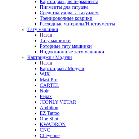
Картриджи для перманента
Пигменты для татуажа
Средства ухода за татуажем
Тренировочные коврики
Расходные материлы/Инструменты
Тату машинки
Назад
Тату машинки
Роторные тату машинки
Индукционные тату машинки
Картриджи / Модули
Назад
Картриджи / Модули
WJX
Mast Pro
CARTEL
Noir
Pepax
JCONLY VETAR
Ambition
EZ Tattoo
One Shot
KWADRON
CNC
Cheyenne