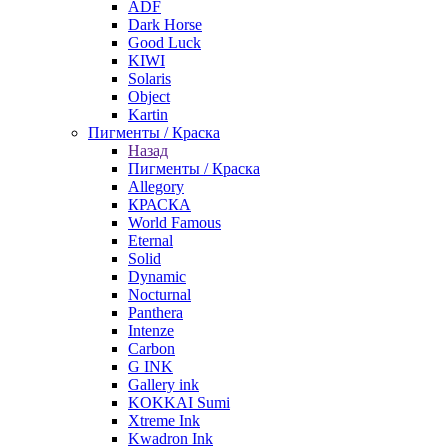
ADF
Dark Horse
Good Luck
KIWI
Solaris
Object
Kartin
Пигменты / Краска
Назад
Пигменты / Краска
Allegory
КРАСКА
World Famous
Eternal
Solid
Dynamic
Nocturnal
Panthera
Intenze
Carbon
G INK
Gallery ink
KOKKAI Sumi
Xtreme Ink
Kwadron Ink