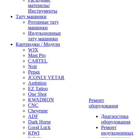
материлы/
Инструменты
Тату машинки
Роторные тату
машинки
Индукционные
тату машинки
Картриджи / Модули
WJX
Mast Pro
CARTEL
Noir
Pepax
JCONLY VETAR
Ambition
EZ Tattoo
One Shot
KWADRON
Ремонт
CNC
оборудования
Cheyenne
ADF
Диагностика
Dark Horse
оборудования
Good Luck
Ремонт
KIWI
индукционных