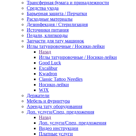
Трансферная бумага и принадлежности
Средства ухода
Барьерная защита / Перчатки
Расходные материалы
Дезинфекция / Стерилизация
Источники питания
Педали, клипкорды
Запчасти для тату машинок
Иглы татуировочные / Носики-лейки
Назад
Иглы татуировочные / Носики-лейки
Good Luck
Excalibur
Kwadron
Classic Tattoo Needles
Носики-лейки
WJX
Держатели
Мебель и фурнитура
Аренда тату оборудования
Доп. услуги/Спец. предложения
Назад
Доп. услуги/Спец. предложения
Видео инструкции
Платные услуги