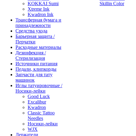
KOKKAI Sumi
Skillin Color
Xtreme Ink
Kwadron Ink
Трансферная бумага и
принадлежности
Средства ухода
Барьерная защита /
Перчатки
Расходные материалы
Дезинфекция /
Стерилизация
Источники питания
Педали, клипкорды
Запчасти для тату
машинок
Иглы татуировочные /
Носики-лейки
Good Luck
Excalibur
Kwadron
Classic Tattoo
Needles
Носики-лейки
WJX
Держатели