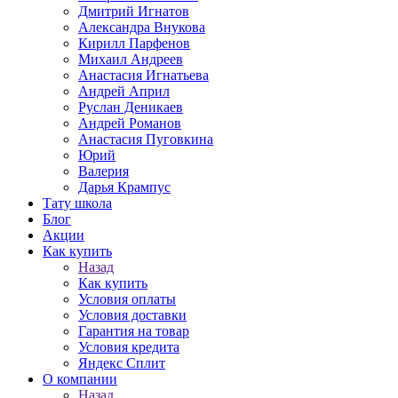
Дмитрий Игнатов
Александра Внукова
Кирилл Парфенов
Михаил Андреев
Анастасия Игнатьева
Андрей Април
Руслан Деникаев
Андрей Романов
Анастасия Пуговкина
Юрий
Валерия
Дарья Крампус
Тату школа
Блог
Акции
Как купить
Назад
Как купить
Условия оплаты
Условия доставки
Гарантия на товар
Условия кредита
Яндекс Сплит
О компании
Назад