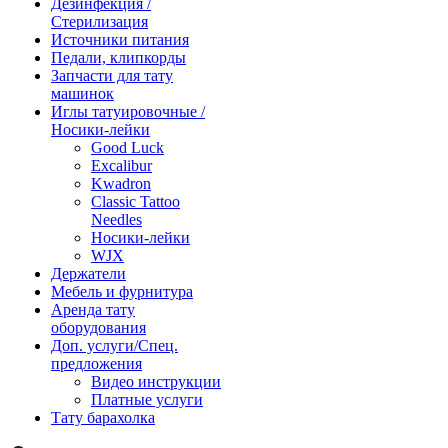
Дезинфекция /
Стерилизация
Источники питания
Педали, клипкорды
Запчасти для тату
машинок
Иглы татуировочные /
Носики-лейки
Good Luck
Excalibur
Kwadron
Classic Tattoo
Needles
Носики-лейки
WJX
Держатели
Мебель и фурнитура
Аренда тату
оборудования
Доп. услуги/Спец.
предложения
Видео инструкции
Платные услуги
Тату барахолка