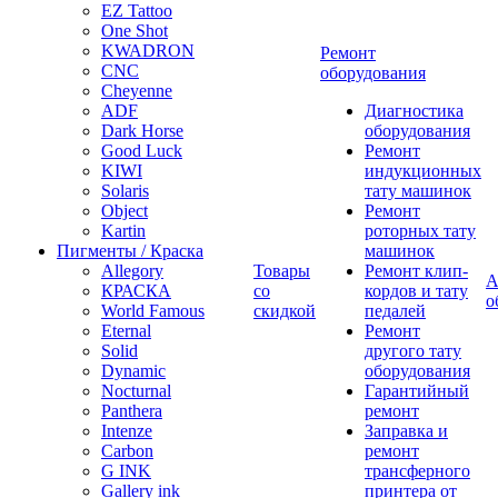
EZ Tattoo
One Shot
KWADRON
Ремонт
CNC
оборудования
Cheyenne
ADF
Диагностика
Dark Horse
оборудования
Good Luck
Ремонт
KIWI
индукционных
Solaris
тату машинок
Object
Ремонт
Kartin
роторных тату
Пигменты / Краска
машинок
Allegory
Товары
Ремонт клип-
А
КРАСКА
со
кордов и тату
о
World Famous
скидкой
педалей
Eternal
Ремонт
Solid
другого тату
Dynamic
оборудования
Nocturnal
Гарантийный
Panthera
ремонт
Intenze
Заправка и
Carbon
ремонт
G INK
трансферного
Gallery ink
принтера от