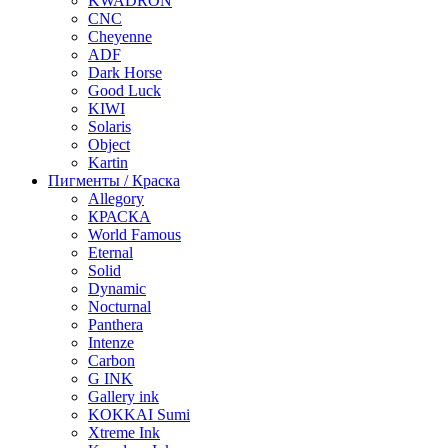
KWADRON
CNC
Cheyenne
ADF
Dark Horse
Good Luck
KIWI
Solaris
Object
Kartin
Пигменты / Краска
Allegory
КРАСКА
World Famous
Eternal
Solid
Dynamic
Nocturnal
Panthera
Intenze
Carbon
G INK
Gallery ink
KOKKAI Sumi
Xtreme Ink