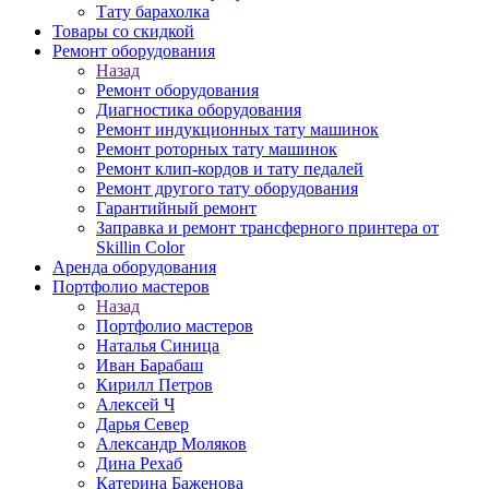
Тату барахолка
Товары со скидкой
Ремонт оборудования
Назад
Ремонт оборудования
Диагностика оборудования
Ремонт индукционных тату машинок
Ремонт роторных тату машинок
Ремонт клип-кордов и тату педалей
Ремонт другого тату оборудования
Гарантийный ремонт
Заправка и ремонт трансферного принтера от
Skillin Color
Аренда оборудования
Портфолио мастеров
Назад
Портфолио мастеров
Наталья Синица
Иван Барабаш
Кирилл Петров
Алексей Ч
Дарья Север
Александр Моляков
Дина Рехаб
Катерина Баженова