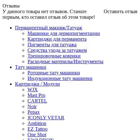
Отзывы
У данного товара нет отзывов. Станьте
Оставить отзыв
первым, кто оставил отзыв об этом товаре!
Перманентный макияж/Татуаж
Машинки для дермопигментации
Картриджи для перманента
Пигменты для татуажа
Средства ухода за татуажем
Тренировочные коврики
Расходные материлы/Инструменты
Тату машинки
Роторные тату машинки
Индукционные тату машинки
Картриджи / Модули
WJX
Mast Pro
CARTEL
Noir
Pepax
JCONLY VETAR
Ambition
EZ Tattoo
One Shot