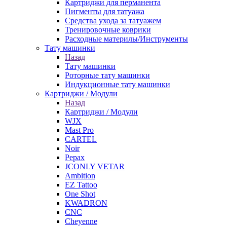
Картриджи для перманента
Пигменты для татуажа
Средства ухода за татуажем
Тренировочные коврики
Расходные материлы/Инструменты
Тату машинки
Назад
Тату машинки
Роторные тату машинки
Индукционные тату машинки
Картриджи / Модули
Назад
Картриджи / Модули
WJX
Mast Pro
CARTEL
Noir
Pepax
JCONLY VETAR
Ambition
EZ Tattoo
One Shot
KWADRON
CNC
Cheyenne