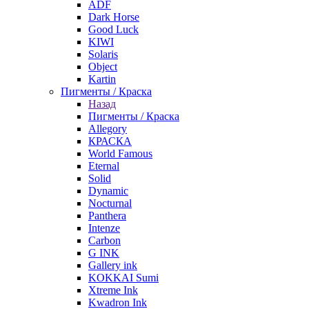
ADF
Dark Horse
Good Luck
KIWI
Solaris
Object
Kartin
Пигменты / Краска
Назад
Пигменты / Краска
Allegory
КРАСКА
World Famous
Eternal
Solid
Dynamic
Nocturnal
Panthera
Intenze
Carbon
G INK
Gallery ink
KOKKAI Sumi
Xtreme Ink
Kwadron Ink