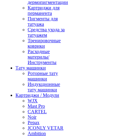
дермопигментации
Картриджи для
перманента
Пигменты для
татуажа
Средства ухода за
татуажем
Тренировочные
коврики
Расходные
материлы/
Инструменты
Тату машинки
Роторные тату
машинки
Индукционные
тату машинки
Картриджи / Модули
WJX
Mast Pro
CARTEL
Noir
Pepax
JCONLY VETAR
Ambition