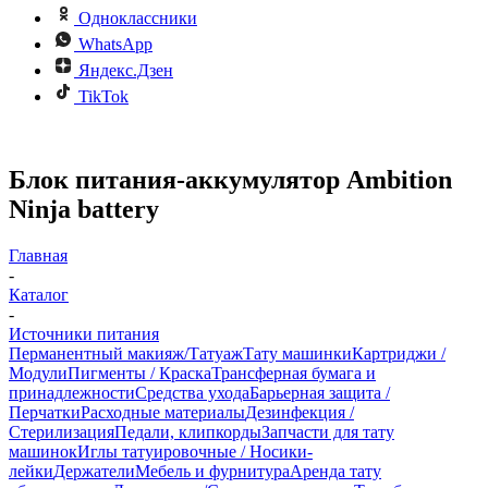
Одноклассники
WhatsApp
Яндекс.Дзен
TikTok
Блок питания-аккумулятор Ambition
Ninja battery
Главная
-
Каталог
-
Источники питания
Перманентный макияж/Татуаж
Тату машинки
Картриджи /
Модули
Пигменты / Краска
Трансферная бумага и
принадлежности
Средства ухода
Барьерная защита /
Перчатки
Расходные материалы
Дезинфекция /
Стерилизация
Педали, клипкорды
Запчасти для тату
машинок
Иглы татуировочные / Носики-
лейки
Держатели
Мебель и фурнитура
Аренда тату