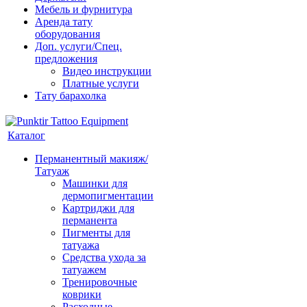
Мебель и фурнитура
Аренда тату
оборудования
Доп. услуги/Спец.
предложения
Видео инструкции
Платные услуги
Тату барахолка
Каталог
Перманентный макияж/
Татуаж
Машинки для
дермопигментации
Картриджи для
перманента
Пигменты для
татуажа
Средства ухода за
татуажем
Тренировочные
коврики
Расходные