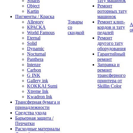
Solaris
тату машинок
Object
Ремонт
Kartin
роторных тату
Пигменты / Краска
машинок
Allegory
Товары
Ремонт клип-
А
КРАСКА
со
кордов и тату
о
World Famous
скидкой
педалей
Eternal
Ремонт
Solid
другого тату
Dynamic
оборудования
Nocturnal
Гарантийный
Panthera
ремонт
Intenze
Заправка и
Carbon
ремонт
G INK
трансферного
Gallery ink
принтера от
KOKKAI Sumi
Skillin Color
Xtreme Ink
Kwadron Ink
Трансферная бумага и
принадлежности
Средства ухода
Барьерная защита /
Перчатки
Расходные материалы