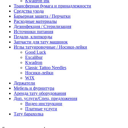
Kwadron Ink
Трансферная бумага и принадлежности
Средства ухода
Барьерная защита / Перчатки
Расходные материалы
Дезинфекция / Стерилизация
Источники питания
Педали, клипкорды
Запчасти для тату машинок
Иглы татуировочные / Носики-лейки
Good Luck
Excalibur
Kwadron
Classic Tattoo Needles
Носики-лейки
WJX
Держатели
Мебель и фурнитура
Аренда тату оборудования
Доп. услуги/Спец. предложения
Видео инструкции
Платные услуги
Тату барахолка