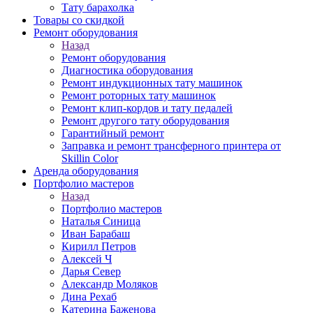
Тату барахолка
Товары со скидкой
Ремонт оборудования
Назад
Ремонт оборудования
Диагностика оборудования
Ремонт индукционных тату машинок
Ремонт роторных тату машинок
Ремонт клип-кордов и тату педалей
Ремонт другого тату оборудования
Гарантийный ремонт
Заправка и ремонт трансферного принтера от
Skillin Color
Аренда оборудования
Портфолио мастеров
Назад
Портфолио мастеров
Наталья Синица
Иван Барабаш
Кирилл Петров
Алексей Ч
Дарья Север
Александр Моляков
Дина Рехаб
Катерина Баженова