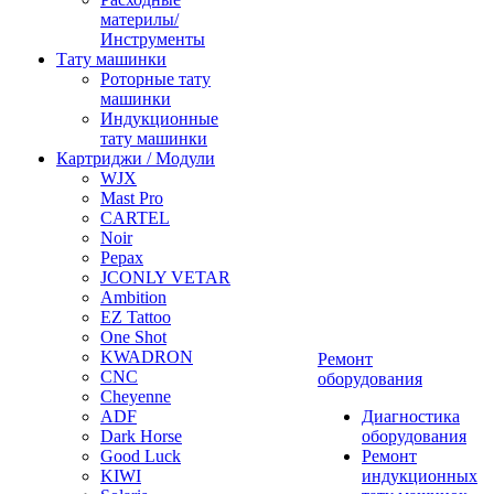
материлы/
Инструменты
Тату машинки
Роторные тату
машинки
Индукционные
тату машинки
Картриджи / Модули
WJX
Mast Pro
CARTEL
Noir
Pepax
JCONLY VETAR
Ambition
EZ Tattoo
One Shot
KWADRON
Ремонт
CNC
оборудования
Cheyenne
ADF
Диагностика
Dark Horse
оборудования
Good Luck
Ремонт
KIWI
индукционных