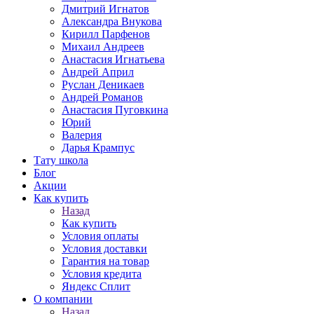
Дмитрий Игнатов
Александра Внукова
Кирилл Парфенов
Михаил Андреев
Анастасия Игнатьева
Андрей Април
Руслан Деникаев
Андрей Романов
Анастасия Пуговкина
Юрий
Валерия
Дарья Крампус
Тату школа
Блог
Акции
Как купить
Назад
Как купить
Условия оплаты
Условия доставки
Гарантия на товар
Условия кредита
Яндекс Сплит
О компании
Назад