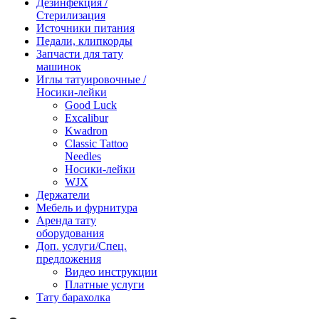
Дезинфекция /
Стерилизация
Источники питания
Педали, клипкорды
Запчасти для тату
машинок
Иглы татуировочные /
Носики-лейки
Good Luck
Excalibur
Kwadron
Classic Tattoo
Needles
Носики-лейки
WJX
Держатели
Мебель и фурнитура
Аренда тату
оборудования
Доп. услуги/Спец.
предложения
Видео инструкции
Платные услуги
Тату барахолка