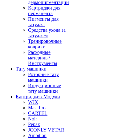
дермопигментации
Картриджи для
перманента
Пигменты для
татуажа
Средства ухода за
татуажем
Тренировочные
коврики
Расходные
материлы/
Инструменты
Тату машинки
Роторные тату
машинки
Индукционные
тату машинки
Картриджи / Модули
WJX
Mast Pro
CARTEL
Noir
Pepax
JCONLY VETAR
Ambition