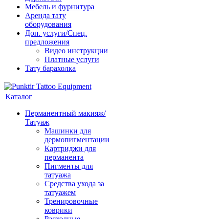
Мебель и фурнитура
Аренда тату
оборудования
Доп. услуги/Спец.
предложения
Видео инструкции
Платные услуги
Тату барахолка
Каталог
Перманентный макияж/
Татуаж
Машинки для
дермопигментации
Картриджи для
перманента
Пигменты для
татуажа
Средства ухода за
татуажем
Тренировочные
коврики
Расходные