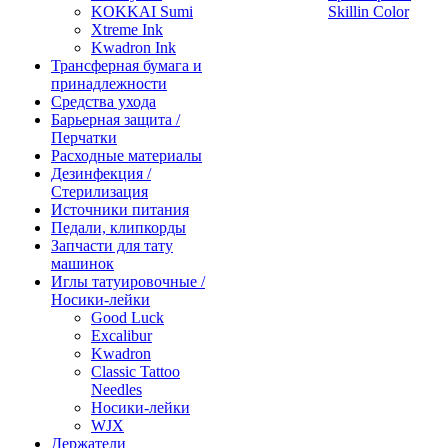
KOKKAI Sumi
Skillin Color
Xtreme Ink
Kwadron Ink
Трансферная бумага и
принадлежности
Средства ухода
Барьерная защита /
Перчатки
Расходные материалы
Дезинфекция /
Стерилизация
Источники питания
Педали, клипкорды
Запчасти для тату
машинок
Иглы татуировочные /
Носики-лейки
Good Luck
Excalibur
Kwadron
Classic Tattoo
Needles
Носики-лейки
WJX
Держатели