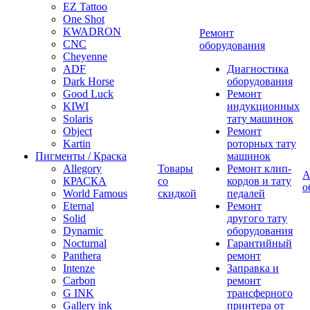
EZ Tattoo
One Shot
KWADRON
Ремонт
CNC
оборудования
Cheyenne
ADF
Диагностика
Dark Horse
оборудования
Good Luck
Ремонт
KIWI
индукционных
Solaris
тату машинок
Object
Ремонт
Kartin
роторных тату
Пигменты / Краска
машинок
Allegory
Товары
Ремонт клип-
А
КРАСКА
со
кордов и тату
о
World Famous
скидкой
педалей
Eternal
Ремонт
Solid
другого тату
Dynamic
оборудования
Nocturnal
Гарантийный
Panthera
ремонт
Intenze
Заправка и
Carbon
ремонт
G INK
трансферного
Gallery ink
принтера от