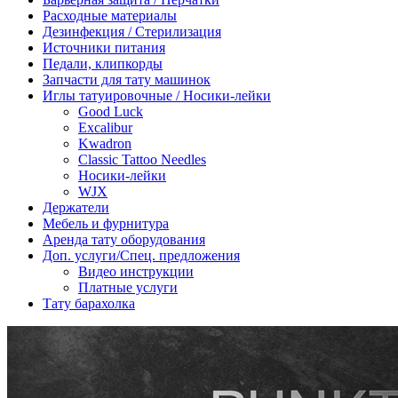
Расходные материалы
Дезинфекция / Стерилизация
Источники питания
Педали, клипкорды
Запчасти для тату машинок
Иглы татуировочные / Носики-лейки
Good Luck
Excalibur
Kwadron
Classic Tattoo Needles
Носики-лейки
WJX
Держатели
Мебель и фурнитура
Аренда тату оборудования
Доп. услуги/Спец. предложения
Видео инструкции
Платные услуги
Тату барахолка