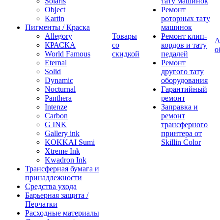
Solaris
тату машинок
Object
Ремонт
Kartin
роторных тату
Пигменты / Краска
машинок
Allegory
Товары
Ремонт клип-
А
КРАСКА
со
кордов и тату
о
World Famous
скидкой
педалей
Eternal
Ремонт
Solid
другого тату
Dynamic
оборудования
Nocturnal
Гарантийный
Panthera
ремонт
Intenze
Заправка и
Carbon
ремонт
G INK
трансферного
Gallery ink
принтера от
KOKKAI Sumi
Skillin Color
Xtreme Ink
Kwadron Ink
Трансферная бумага и
принадлежности
Средства ухода
Барьерная защита /
Перчатки
Расходные материалы