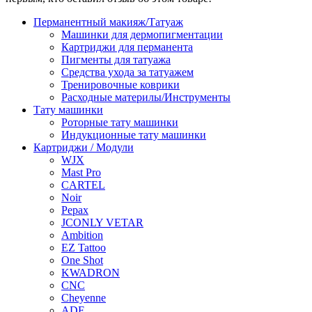
Перманентный макияж/Татуаж
Машинки для дермопигментации
Картриджи для перманента
Пигменты для татуажа
Средства ухода за татуажем
Тренировочные коврики
Расходные материлы/Инструменты
Тату машинки
Роторные тату машинки
Индукционные тату машинки
Картриджи / Модули
WJX
Mast Pro
CARTEL
Noir
Pepax
JCONLY VETAR
Ambition
EZ Tattoo
One Shot
KWADRON
CNC
Cheyenne
ADF