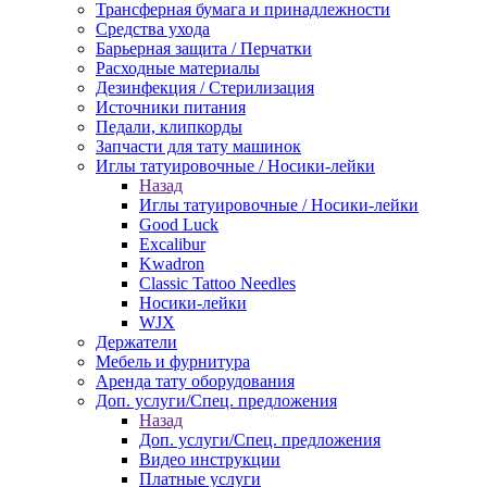
Трансферная бумага и принадлежности
Средства ухода
Барьерная защита / Перчатки
Расходные материалы
Дезинфекция / Стерилизация
Источники питания
Педали, клипкорды
Запчасти для тату машинок
Иглы татуировочные / Носики-лейки
Назад
Иглы татуировочные / Носики-лейки
Good Luck
Excalibur
Kwadron
Classic Tattoo Needles
Носики-лейки
WJX
Держатели
Мебель и фурнитура
Аренда тату оборудования
Доп. услуги/Спец. предложения
Назад
Доп. услуги/Спец. предложения
Видео инструкции
Платные услуги