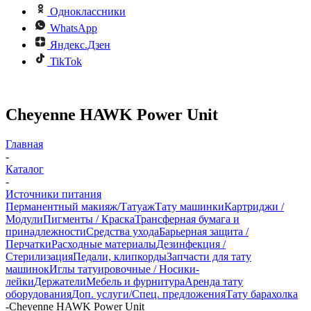
Одноклассники
WhatsApp
Яндекс.Дзен
TikTok
Cheyenne HAWK Power Unit
Главная
-
Каталог
-
Источники питания
Перманентный макияж/Татуаж
Тату машинки
Картриджи /
Модули
Пигменты / Краска
Трансферная бумага и
принадлежности
Средства ухода
Барьерная защита /
Перчатки
Расходные материалы
Дезинфекция /
Стерилизация
Педали, клипкорды
Запчасти для тату
машинок
Иглы татуировочные / Носики-
лейки
Держатели
Мебель и фурнитура
Аренда тату
оборудования
Доп. услуги/Спец. предложения
Тату барахолка
-
Cheyenne HAWK Power Unit