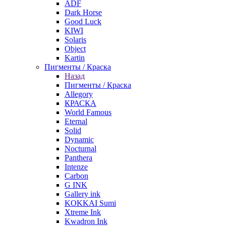
ADF
Dark Horse
Good Luck
KIWI
Solaris
Object
Kartin
Пигменты / Краска
Назад
Пигменты / Краска
Allegory
КРАСКА
World Famous
Eternal
Solid
Dynamic
Nocturnal
Panthera
Intenze
Carbon
G INK
Gallery ink
KOKKAI Sumi
Xtreme Ink
Kwadron Ink