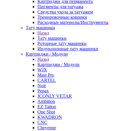
Картриджи для перманента
Пигменты для татуажа
Средства ухода за татуажем
Тренировочные коврики
Расходные материлы/Инструменты
Тату машинки
Назад
Тату машинки
Роторные тату машинки
Индукционные тату машинки
Картриджи / Модули
Назад
Картриджи / Модули
WJX
Mast Pro
CARTEL
Noir
Pepax
JCONLY VETAR
Ambition
EZ Tattoo
One Shot
KWADRON
CNC
Cheyenne