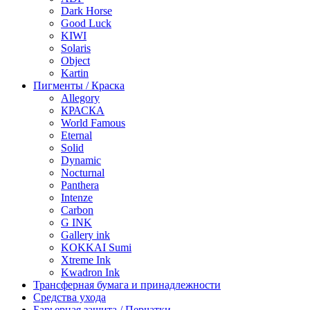
Dark Horse
Good Luck
KIWI
Solaris
Object
Kartin
Пигменты / Краска
Allegory
КРАСКА
World Famous
Eternal
Solid
Dynamic
Nocturnal
Panthera
Intenze
Carbon
G INK
Gallery ink
KOKKAI Sumi
Xtreme Ink
Kwadron Ink
Трансферная бумага и принадлежности
Средства ухода
Барьерная защита / Перчатки