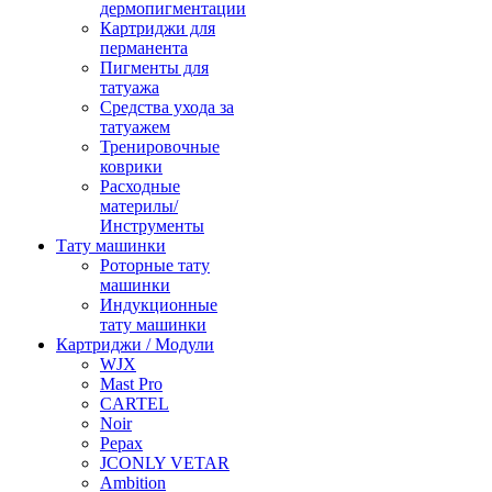
дермопигментации
Картриджи для
перманента
Пигменты для
татуажа
Средства ухода за
татуажем
Тренировочные
коврики
Расходные
материлы/
Инструменты
Тату машинки
Роторные тату
машинки
Индукционные
тату машинки
Картриджи / Модули
WJX
Mast Pro
CARTEL
Noir
Pepax
JCONLY VETAR
Ambition