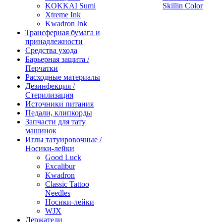
KOKKAI Sumi
Skillin Color
Xtreme Ink
Kwadron Ink
Трансферная бумага и
принадлежности
Средства ухода
Барьерная защита /
Перчатки
Расходные материалы
Дезинфекция /
Стерилизация
Источники питания
Педали, клипкорды
Запчасти для тату
машинок
Иглы татуировочные /
Носики-лейки
Good Luck
Excalibur
Kwadron
Classic Tattoo
Needles
Носики-лейки
WJX
Держатели