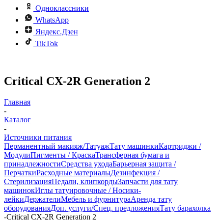
Одноклассники
WhatsApp
Яндекс.Дзен
TikTok
Critical CX-2R Generation 2
Главная
-
Каталог
-
Источники питания
Перманентный макияж/Татуаж
Тату машинки
Картриджи /
Модули
Пигменты / Краска
Трансферная бумага и
принадлежности
Средства ухода
Барьерная защита /
Перчатки
Расходные материалы
Дезинфекция /
Стерилизация
Педали, клипкорды
Запчасти для тату
машинок
Иглы татуировочные / Носики-
лейки
Держатели
Мебель и фурнитура
Аренда тату
оборудования
Доп. услуги/Спец. предложения
Тату барахолка
-
Critical CX-2R Generation 2