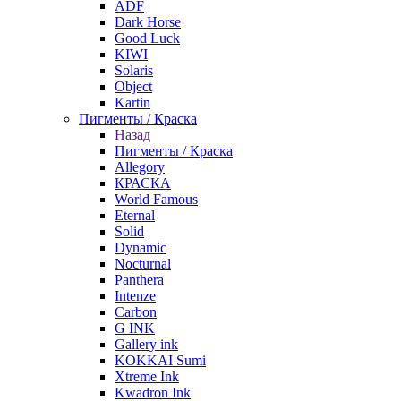
ADF
Dark Horse
Good Luck
KIWI
Solaris
Object
Kartin
Пигменты / Краска
Назад
Пигменты / Краска
Allegory
КРАСКА
World Famous
Eternal
Solid
Dynamic
Nocturnal
Panthera
Intenze
Carbon
G INK
Gallery ink
KOKKAI Sumi
Xtreme Ink
Kwadron Ink