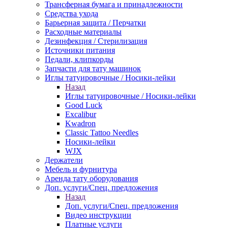
Трансферная бумага и принадлежности
Средства ухода
Барьерная защита / Перчатки
Расходные материалы
Дезинфекция / Стерилизация
Источники питания
Педали, клипкорды
Запчасти для тату машинок
Иглы татуировочные / Носики-лейки
Назад
Иглы татуировочные / Носики-лейки
Good Luck
Excalibur
Kwadron
Classic Tattoo Needles
Носики-лейки
WJX
Держатели
Мебель и фурнитура
Аренда тату оборудования
Доп. услуги/Спец. предложения
Назад
Доп. услуги/Спец. предложения
Видео инструкции
Платные услуги