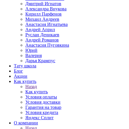
Дмитрий Игнатов
Александра Внукова
Кирилл Парфенов
Михаил Андреев
Анастасия Игнатьева
Андрей Април
Руслан Деникаев
Андрей Романов
Анастасия Пуговкина
Юрий
Валерия
Дарья Крампус
Тату школа
Блог
Акции
Как купить
Назад
Как купить
Условия оплаты
Условия доставки
Гарантия на товар
Условия кредита
Яндекс Сплит
О компании
Назад