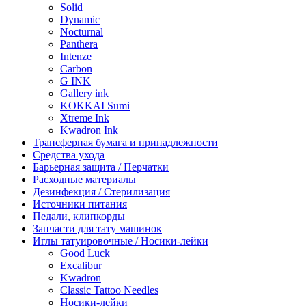
Solid
Dynamic
Nocturnal
Panthera
Intenze
Carbon
G INK
Gallery ink
KOKKAI Sumi
Xtreme Ink
Kwadron Ink
Трансферная бумага и принадлежности
Средства ухода
Барьерная защита / Перчатки
Расходные материалы
Дезинфекция / Стерилизация
Источники питания
Педали, клипкорды
Запчасти для тату машинок
Иглы татуировочные / Носики-лейки
Good Luck
Excalibur
Kwadron
Classic Tattoo Needles
Носики-лейки