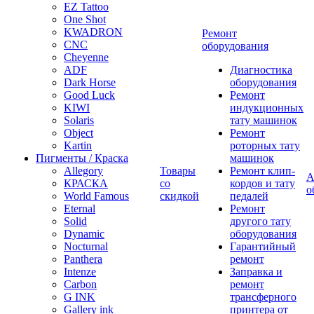
EZ Tattoo
One Shot
KWADRON
Ремонт
CNC
оборудования
Cheyenne
ADF
Диагностика
Dark Horse
оборудования
Good Luck
Ремонт
KIWI
индукционных
Solaris
тату машинок
Object
Ремонт
Kartin
роторных тату
Пигменты / Краска
машинок
Allegory
Товары
Ремонт клип-
А
КРАСКА
со
кордов и тату
о
World Famous
скидкой
педалей
Eternal
Ремонт
Solid
другого тату
Dynamic
оборудования
Nocturnal
Гарантийный
Panthera
ремонт
Intenze
Заправка и
Carbon
ремонт
G INK
трансферного
Gallery ink
принтера от