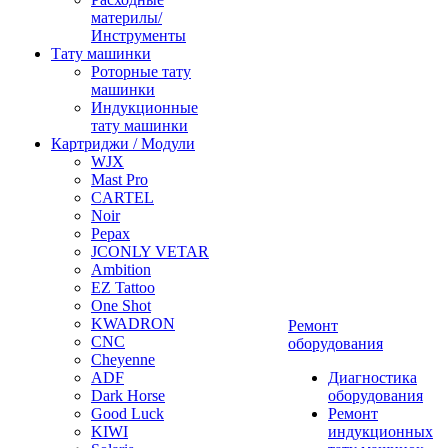
материлы/
Инструменты
Тату машинки
Роторные тату
машинки
Индукционные
тату машинки
Картриджи / Модули
WJX
Mast Pro
CARTEL
Noir
Pepax
JCONLY VETAR
Ambition
EZ Tattoo
One Shot
KWADRON
Ремонт
CNC
оборудования
Cheyenne
ADF
Диагностика
Dark Horse
оборудования
Good Luck
Ремонт
KIWI
индукционных