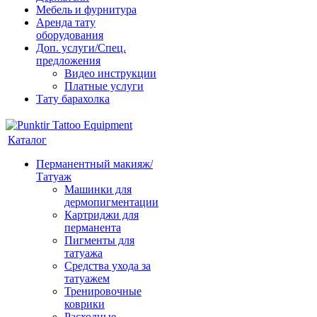
Мебель и фурнитура
Аренда тату
оборудования
Доп. услуги/Спец.
предложения
Видео инструкции
Платные услуги
Тату барахолка
Каталог
Перманентный макияж/
Татуаж
Машинки для
дермопигментации
Картриджи для
перманента
Пигменты для
татуажа
Средства ухода за
татуажем
Тренировочные
коврики
Расходные