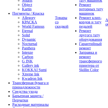
Solaris
тату машинок
Object
Ремонт
Kartin
роторных тату
Пигменты / Краска
машинок
Allegory
Товары
Ремонт клип-
А
КРАСКА
со
кордов и тату
о
World Famous
скидкой
педалей
Eternal
Ремонт
Solid
другого тату
Dynamic
оборудования
Nocturnal
Гарантийный
Panthera
ремонт
Intenze
Заправка и
Carbon
ремонт
G INK
трансферного
Gallery ink
принтера от
KOKKAI Sumi
Skillin Color
Xtreme Ink
Kwadron Ink
Трансферная бумага и
принадлежности
Средства ухода
Барьерная защита /
Перчатки
Расходные материалы