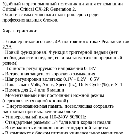
Удобный и эргономичный источник питания от компании
Critical - Critical CX-2R Generation 2.
Один из самых маленьких контроллеров среди
профессиональных блоков.
Характеристики:
- 6 ампер пикового тока, 4А постоянного тока• Реальный ток
2,3A
- Новый функционал! Функция триггерной педали (нет
необходимости в педали, если вы запустите непрерывный
режим)
- Точность регулируемого напряжения 0-18V
- Встроенная защита от короткого замыкания
- Шаг регулировки вольтажа: 0,1V - 0,2V 0,5V
- Показывает Volts, Amps, Speed (hz), Duty Cycle (%), и STL
- Память для 2, 4 или 6 машин
- Моментальный или постоянный ножной режим
(переключается одной кнопкой)
- Энергонезависимая память, позволяющая сохранять
настройки при выключенном блоке -
- Универсальный вход 110-240V 50/60Hz
- Стандартные разъемы 1/4 "для клип-корда и педали
- Возможность использования стандартной защиты
- В комплекте с блоком питания универсальное магнитное