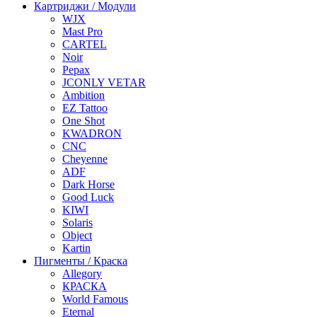
Картриджи / Модули
WJX
Mast Pro
CARTEL
Noir
Pepax
JCONLY VETAR
Ambition
EZ Tattoo
One Shot
KWADRON
CNC
Cheyenne
ADF
Dark Horse
Good Luck
KIWI
Solaris
Object
Kartin
Пигменты / Краска
Allegory
КРАСКА
World Famous
Eternal