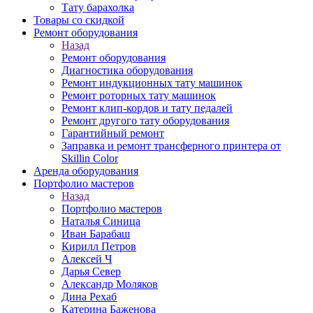
Тату барахолка
Товары со скидкой
Ремонт оборудования
Назад
Ремонт оборудования
Диагностика оборудования
Ремонт индукционных тату машинок
Ремонт роторных тату машинок
Ремонт клип-кордов и тату педалей
Ремонт другого тату оборудования
Гарантийный ремонт
Заправка и ремонт трансферного принтера от
Skillin Color
Аренда оборудования
Портфолио мастеров
Назад
Портфолио мастеров
Наталья Синица
Иван Барабаш
Кирилл Петров
Алексей Ч
Дарья Север
Александр Моляков
Дина Рехаб
Катерина Баженова