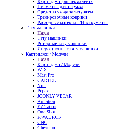
Картриджи для перманента
Пигменты для татуажа
Средства ухода за татуажем
Тренировочные коврики
Расходные материлы/Инструменты
Тату машинки
Назад
Тату машинки
Роторные тату машинки
Индукционные тату машинки
Картриджи / Модули
Назад
Картриджи / Модули
WJX
Mast Pro
CARTEL
Noir
Pepax
JCONLY VETAR
Ambition
EZ Tattoo
One Shot
KWADRON
CNC
Cheyenne