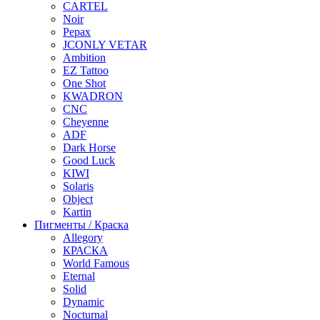
CARTEL
Noir
Pepax
JCONLY VETAR
Ambition
EZ Tattoo
One Shot
KWADRON
CNC
Cheyenne
ADF
Dark Horse
Good Luck
KIWI
Solaris
Object
Kartin
Пигменты / Краска
Allegory
КРАСКА
World Famous
Eternal
Solid
Dynamic
Nocturnal