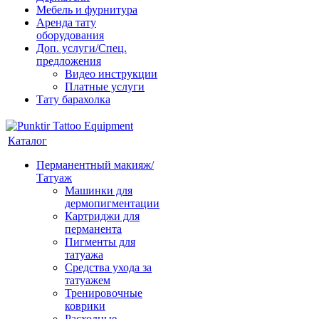
Мебель и фурнитура
Аренда тату
оборудования
Доп. услуги/Спец.
предложения
Видео инструкции
Платные услуги
Тату барахолка
Каталог
Перманентный макияж/
Татуаж
Машинки для
дермопигментации
Картриджи для
перманента
Пигменты для
татуажа
Средства ухода за
татуажем
Тренировочные
коврики
Расходные