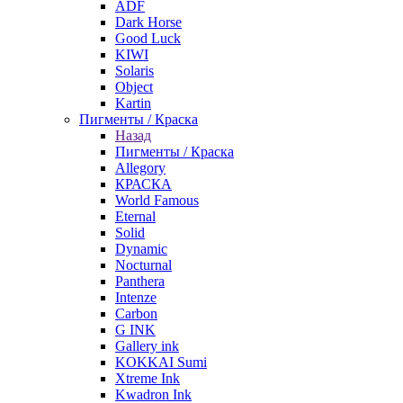
ADF
Dark Horse
Good Luck
KIWI
Solaris
Object
Kartin
Пигменты / Краска
Назад
Пигменты / Краска
Allegory
КРАСКА
World Famous
Eternal
Solid
Dynamic
Nocturnal
Panthera
Intenze
Carbon
G INK
Gallery ink
KOKKAI Sumi
Xtreme Ink
Kwadron Ink