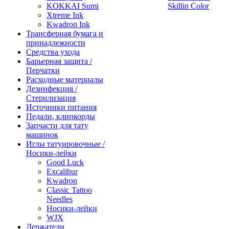
KOKKAI Sumi
Skillin Color
Xtreme Ink
Kwadron Ink
Трансферная бумага и
принадлежности
Средства ухода
Барьерная защита /
Перчатки
Расходные материалы
Дезинфекция /
Стерилизация
Источники питания
Педали, клипкорды
Запчасти для тату
машинок
Иглы татуировочные /
Носики-лейки
Good Luck
Excalibur
Kwadron
Classic Tattoo
Needles
Носики-лейки
WJX
Держатели