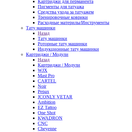
Картриджи для перманента
Пигменты для татуажа
Средства ухода за татуажем
Тренировочные коврики
Расходные материлы/Инструменты
Тату машинки
Назад
Тату машинки
Роторные тату машинки
Индукционные тату машинки
Картриджи / Модули
Назад
Картриджи / Модули
WJX
Mast Pro
CARTEL
Noir
Pepax
JCONLY VETAR
Ambition
EZ Tattoo
One Shot
KWADRON
CNC
Cheyenne