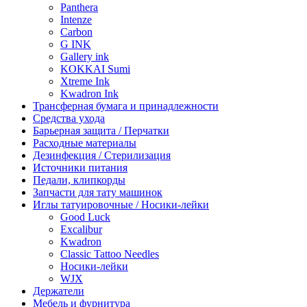
Panthera
Intenze
Carbon
G INK
Gallery ink
KOKKAI Sumi
Xtreme Ink
Kwadron Ink
Трансферная бумага и принадлежности
Средства ухода
Барьерная защита / Перчатки
Расходные материалы
Дезинфекция / Стерилизация
Источники питания
Педали, клипкорды
Запчасти для тату машинок
Иглы татуировочные / Носики-лейки
Good Luck
Excalibur
Kwadron
Classic Tattoo Needles
Носики-лейки
WJX
Держатели
Мебель и фурнитура