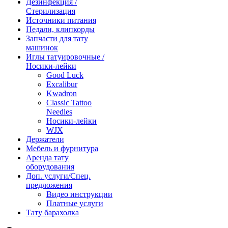
Дезинфекция /
Стерилизация
Источники питания
Педали, клипкорды
Запчасти для тату
машинок
Иглы татуировочные /
Носики-лейки
Good Luck
Excalibur
Kwadron
Classic Tattoo
Needles
Носики-лейки
WJX
Держатели
Мебель и фурнитура
Аренда тату
оборудования
Доп. услуги/Спец.
предложения
Видео инструкции
Платные услуги
Тату барахолка