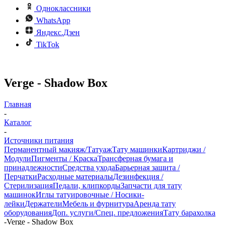
Одноклассники
WhatsApp
Яндекс.Дзен
TikTok
Verge - Shadow Box
Главная
-
Каталог
-
Источники питания
Перманентный макияж/Татуаж
Тату машинки
Картриджи /
Модули
Пигменты / Краска
Трансферная бумага и
принадлежности
Средства ухода
Барьерная защита /
Перчатки
Расходные материалы
Дезинфекция /
Стерилизация
Педали, клипкорды
Запчасти для тату
машинок
Иглы татуировочные / Носики-
лейки
Держатели
Мебель и фурнитура
Аренда тату
оборудования
Доп. услуги/Спец. предложения
Тату барахолка
-
Verge - Shadow Box