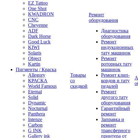
EZ Tattoo
One Shot
KWADRON
Ремонт
CNC
оборудования
Cheyenne
ADF
Диагностика
Dark Horse
оборудования
Good Luck
Ремонт
KIWI
индукционных
Solaris
тату машинок
Object
Ремонт
Kartin
роторных тату
Пигменты / Краска
машинок
Allegory
Товары
Ремонт клип-
А
КРАСКА
со
кордов и тату
о
World Famous
скидкой
педалей
Eternal
Ремонт
Solid
другого тату
Dynamic
оборудования
Nocturnal
Гарантийный
Panthera
ремонт
Intenze
Заправка и
Carbon
ремонт
G INK
трансферного
Gallery ink
принтера от