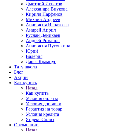
Дмитрий Игнатов
Александра Внукова
Кирилл Парфенов
Михаил Андреев
Анастасия Игнатьева
Андрей Април
Руслан Деникаев
Андрей Романов
Анастасия Пуговкина
Юрий
Валерия
Дарья Крампус
Тату школа
Блог
Акции
Как купить
Назад
Как купить
Условия оплаты
Условия доставки
Гарантия на товар
Условия кредита
Яндекс Сплит
О компании
Назад