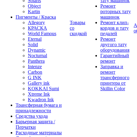
Solaris
тату машинок
Object
Ремонт
Kartin
роторных тату
Пигменты / Краска
машинок
Allegory
Товары
Ремонт клип-
А
КРАСКА
со
кордов и тату
о
World Famous
скидкой
педалей
Eternal
Ремонт
Solid
другого тату
Dynamic
оборудования
Nocturnal
Гарантийный
Panthera
ремонт
Intenze
Заправка и
Carbon
ремонт
G INK
трансферного
Gallery ink
принтера от
KOKKAI Sumi
Skillin Color
Xtreme Ink
Kwadron Ink
Трансферная бумага и
принадлежности
Средства ухода
Барьерная защита /
Перчатки
Расходные материалы