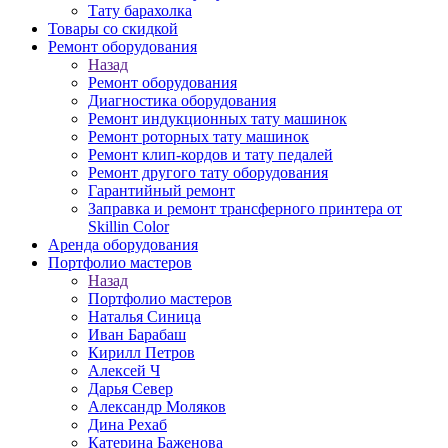
Тату барахолка
Товары со скидкой
Ремонт оборудования
Назад
Ремонт оборудования
Диагностика оборудования
Ремонт индукционных тату машинок
Ремонт роторных тату машинок
Ремонт клип-кордов и тату педалей
Ремонт другого тату оборудования
Гарантийный ремонт
Заправка и ремонт трансферного принтера от
Skillin Color
Аренда оборудования
Портфолио мастеров
Назад
Портфолио мастеров
Наталья Синица
Иван Барабаш
Кирилл Петров
Алексей Ч
Дарья Север
Александр Моляков
Дина Рехаб
Катерина Баженова