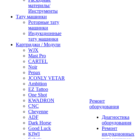
материлы/
Инструменты
Тату машинки
Роторные тату
машинки
Индукционные
тату машинки
Картриджи / Модули
WJX
Mast Pro
CARTEL
Noir
Pepax
JCONLY VETAR
Ambition
EZ Tattoo
One Shot
KWADRON
Ремонт
CNC
оборудования
Cheyenne
ADF
Диагностика
Dark Horse
оборудования
Good Luck
Ремонт
KIWI
индукционных