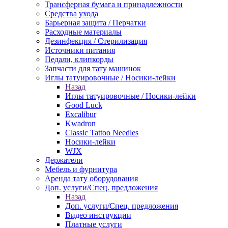
Трансферная бумага и принадлежности
Средства ухода
Барьерная защита / Перчатки
Расходные материалы
Дезинфекция / Стерилизация
Источники питания
Педали, клипкорды
Запчасти для тату машинок
Иглы татуировочные / Носики-лейки
Назад
Иглы татуировочные / Носики-лейки
Good Luck
Excalibur
Kwadron
Classic Tattoo Needles
Носики-лейки
WJX
Держатели
Мебель и фурнитура
Аренда тату оборудования
Доп. услуги/Спец. предложения
Назад
Доп. услуги/Спец. предложения
Видео инструкции
Платные услуги