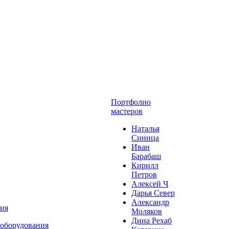
Портфолио
мастеров
Наталья
Синица
Иван
Барабаш
Кирилл
Петров
Алексей Ч
Дарья Север
Александр
ния
Моляков
Дина Рехаб
 оборудования