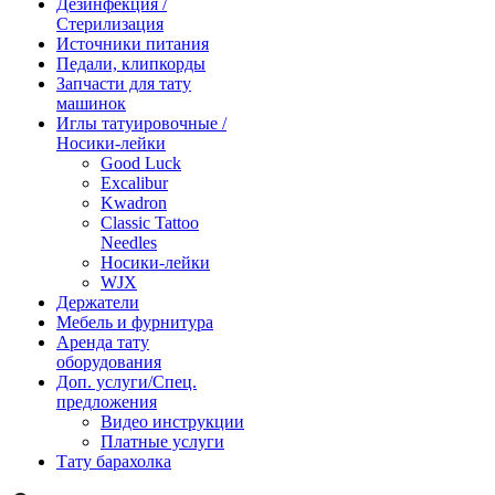
Дезинфекция /
Стерилизация
Источники питания
Педали, клипкорды
Запчасти для тату
машинок
Иглы татуировочные /
Носики-лейки
Good Luck
Excalibur
Kwadron
Classic Tattoo
Needles
Носики-лейки
WJX
Держатели
Мебель и фурнитура
Аренда тату
оборудования
Доп. услуги/Спец.
предложения
Видео инструкции
Платные услуги
Тату барахолка