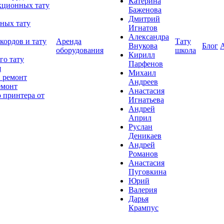
Катерина
кционных тату
Баженова
Дмитрий
ных тату
Игнатов
Александра
кордов и тату
Аренда
Тату
Внукова
Блог
оборудования
школа
Кирилл
го тату
Парфенов
я
Михаил
 ремонт
Андреев
емонт
Анастасия
 принтера от
Игнатьева
Андрей
Април
Руслан
Деникаев
Андрей
Романов
Анастасия
Пуговкина
Юрий
Валерия
Дарья
Крампус