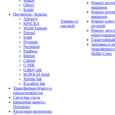
Solaris
Ремонт инду
Object
машинок
Kartin
Ремонт ротор
Пигменты / Краска
машинок
Allegory
Товары со
Ремонт клип-
КРАСКА
скидкой
педалей
World Famous
Ремонт друго
Eternal
оборудовани
Solid
Гарантийный
Dynamic
Заправка и р
Nocturnal
трансферного
Panthera
Skillin Color
Intenze
Carbon
G INK
Gallery ink
KOKKAI Sumi
Xtreme Ink
Kwadron Ink
Трансферная бумага и
принадлежности
Средства ухода
Барьерная защита /
Перчатки
Расходные материалы