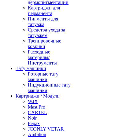
дермопигментации
Картриджи для
перманента
Пигменты для
татуажа
Средства ухода за
татуажем
Тренировочные
коврики
Расходные
материлы/
Инструменты
Тату машинки
Роторные тату
машинки
Индукционные тату
машинки
Картриджи / Модули
WJX
Mast Pro
CARTEL
Noir
Pepax
JCONLY VETAR
Ambition