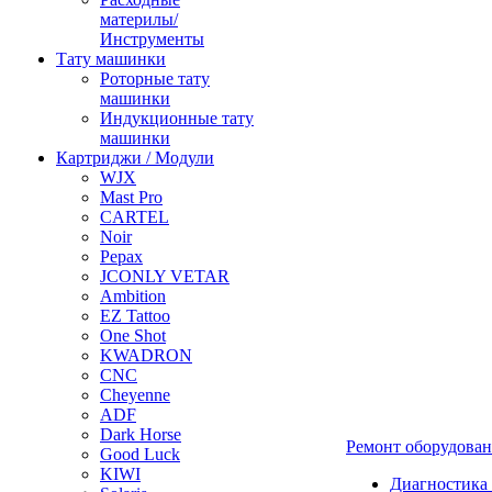
материлы/
Инструменты
Тату машинки
Роторные тату
машинки
Индукционные тату
машинки
Картриджи / Модули
WJX
Mast Pro
CARTEL
Noir
Pepax
JCONLY VETAR
Ambition
EZ Tattoo
One Shot
KWADRON
CNC
Cheyenne
ADF
Dark Horse
Ремонт оборудова
Good Luck
KIWI
Диагностика