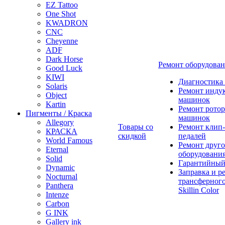
EZ Tattoo
One Shot
KWADRON
CNC
Cheyenne
ADF
Dark Horse
Ремонт оборудова
Good Luck
KIWI
Диагностика
Solaris
Ремонт инду
Object
машинок
Kartin
Ремонт ротор
Пигменты / Краска
машинок
Allegory
Товары со
Ремонт клип-
КРАСКА
скидкой
педалей
World Famous
Ремонт друго
Eternal
оборудовани
Solid
Гарантийный
Dynamic
Заправка и р
Nocturnal
трансферного
Panthera
Skillin Color
Intenze
Carbon
G INK
Gallery ink