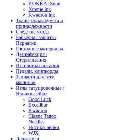
KOKKAI Sumi
Xtreme Ink
Kwadron Ink
Трансферная бумага и
принадлежности
Средства ухода
Барьерная защита /
Перчатки
Расходные материалы
Дезинфекция /
Стерилизация
Источники питания
Педали, клипкорды
Запчасти для тату
машинок
Иглы татуировочные /
Носики-лейки
Good Luck
Excalibur
Kwadron
Classic Tattoo
Needles
Носики-лейки
WJX
Держатели