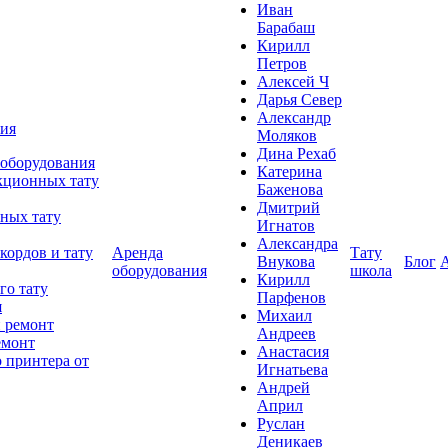
Иван
Барабаш
Кирилл
Петров
Алексей Ч
Дарья Север
Александр
ния
Моляков
Дина Рехаб
 оборудования
Катерина
кционных тату
Баженова
Дмитрий
ных тату
Игнатов
Александра
кордов и тату
Аренда
Тату
Внукова
Блог
оборудования
школа
Кирилл
го тату
Парфенов
я
Михаил
 ремонт
Андреев
емонт
Анастасия
 принтера от
Игнатьева
Андрей
Април
Руслан
Деникаев