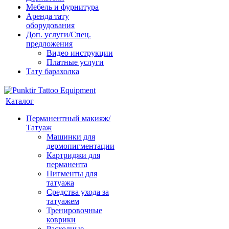
Мебель и фурнитура
Аренда тату
оборудования
Доп. услуги/Спец.
предложения
Видео инструкции
Платные услуги
Тату барахолка
Каталог
Перманентный макияж/
Татуаж
Машинки для
дермопигментации
Картриджи для
перманента
Пигменты для
татуажа
Средства ухода за
татуажем
Тренировочные
коврики
Расходные