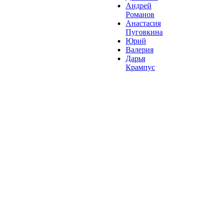
Андрей
Романов
Анастасия
Пуговкина
Юрий
Валерия
Дарья
Крампус