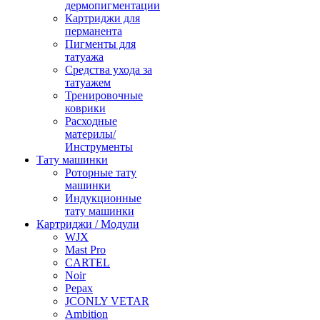
дермопигментации
Картриджи для
перманента
Пигменты для
татуажа
Средства ухода за
татуажем
Тренировочные
коврики
Расходные
материлы/
Инструменты
Тату машинки
Роторные тату
машинки
Индукционные
тату машинки
Картриджи / Модули
WJX
Mast Pro
CARTEL
Noir
Pepax
JCONLY VETAR
Ambition