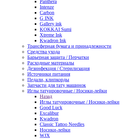
Panthera
Intenze
Carbon
G INK
Gallery ink
KOKKAI Sumi
Xtreme Ink
Kwadron Ink
Трансферная бумага и принадлежности
Средства ухода
Барьерная защита / Перчатки
Расходные материалы
Дезинфекция / Стерилизация
Источники питания
Педали, клипкорды
Запчасти для тату машинок
Иглы татуировочные / Носики-лейки
Назад
Иглы татуировочные / Носики-лейки
Good Luck
Excalibur
Kwadron
Classic Tattoo Needles
Носики-лейки
WJX