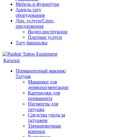
Мебель и фурнитура
Аренда тату
оборудования
Доп. услуги/Спец.
предложения
Видео инструкции
Платные услуги
Тату барахолка
Каталог
Перманентный макияж/
Татуаж
Машинки для
дермопигментации
Картриджи для
перманента
Пигменты для
татуажа
Средства ухода за
татуажем
Тренировочные
коврики
Расходные