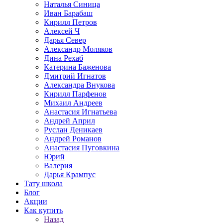
Наталья Синица
Иван Барабаш
Кирилл Петров
Алексей Ч
Дарья Север
Александр Моляков
Дина Рехаб
Катерина Баженова
Дмитрий Игнатов
Александра Внукова
Кирилл Парфенов
Михаил Андреев
Анастасия Игнатьева
Андрей Април
Руслан Деникаев
Андрей Романов
Анастасия Пуговкина
Юрий
Валерия
Дарья Крампус
Тату школа
Блог
Акции
Как купить
Назад