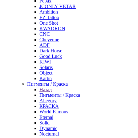
Pepax
JCONLY VETAR
Ambition
EZ Tattoo
One Shot
KWADRON
CNC
Cheyenne
ADF
Dark Horse
Good Luck
KIWI
Solaris
Object
Kartin
Пигменты / Краска
Назад
Пигменты / Краска
Allegory
КРАСКА
World Famous
Eternal
Solid
Dynamic
Nocturnal