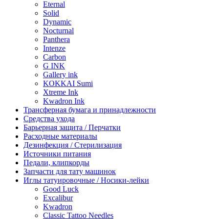
Eternal
Solid
Dynamic
Nocturnal
Panthera
Intenze
Carbon
G INK
Gallery ink
KOKKAI Sumi
Xtreme Ink
Kwadron Ink
Трансферная бумага и принадлежности
Средства ухода
Барьерная защита / Перчатки
Расходные материалы
Дезинфекция / Стерилизация
Источники питания
Педали, клипкорды
Запчасти для тату машинок
Иглы татуировочные / Носики-лейки
Good Luck
Excalibur
Kwadron
Classic Tattoo Needles