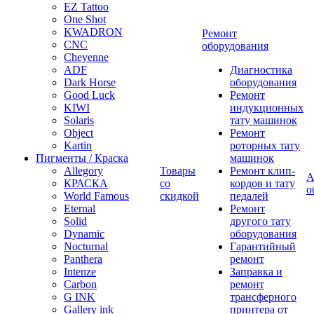
EZ Tattoo
One Shot
KWADRON
Ремонт
CNC
оборудования
Cheyenne
ADF
Диагностика
Dark Horse
оборудования
Good Luck
Ремонт
KIWI
индукционных
Solaris
тату машинок
Object
Ремонт
Kartin
роторных тату
Пигменты / Краска
машинок
Allegory
Товары
Ремонт клип-
А
КРАСКА
со
кордов и тату
о
World Famous
скидкой
педалей
Eternal
Ремонт
Solid
другого тату
Dynamic
оборудования
Nocturnal
Гарантийный
Panthera
ремонт
Intenze
Заправка и
Carbon
ремонт
G INK
трансферного
Gallery ink
принтера от