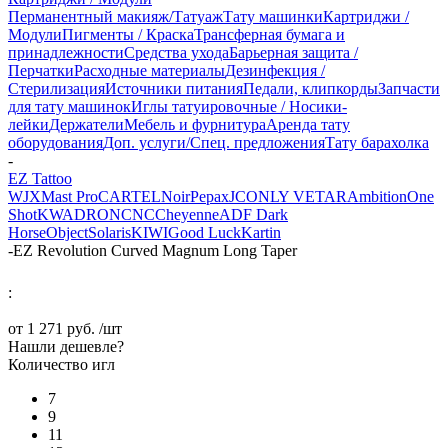
Перманентный макияж/Татуаж
Тату машинки
Картриджи /
Модули
Пигменты / Краска
Трансферная бумага и
принадлежности
Средства ухода
Барьерная защита /
Перчатки
Расходные материалы
Дезинфекция /
Стерилизация
Источники питания
Педали, клипкорды
Запчасти
для тату машинок
Иглы татуировочные / Носики-
лейки
Держатели
Мебель и фурнитура
Аренда тату
оборудования
Доп. услуги/Спец. предложения
Тату барахолка
-
EZ Tattoo
WJX
Mast Pro
CARTEL
Noir
Pepax
JCONLY VETAR
Ambition
One
Shot
KWADRON
CNC
Cheyenne
ADF
Dark
Horse
Object
Solaris
KIWI
Good Luck
Kartin
-
EZ Revolution Curved Magnum Long Taper
:
от
1 271 руб.
/шт
Нашли дешевле?
Количество игл
7
9
11