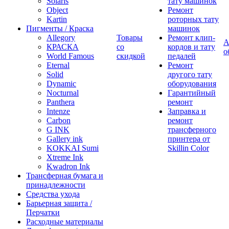
Solaris
тату машинок
Object
Ремонт
Kartin
роторных тату
Пигменты / Краска
машинок
Allegory
Товары
Ремонт клип-
А
КРАСКА
со
кордов и тату
о
World Famous
скидкой
педалей
Eternal
Ремонт
Solid
другого тату
Dynamic
оборудования
Nocturnal
Гарантийный
Panthera
ремонт
Intenze
Заправка и
Carbon
ремонт
G INK
трансферного
Gallery ink
принтера от
KOKKAI Sumi
Skillin Color
Xtreme Ink
Kwadron Ink
Трансферная бумага и
принадлежности
Средства ухода
Барьерная защита /
Перчатки
Расходные материалы