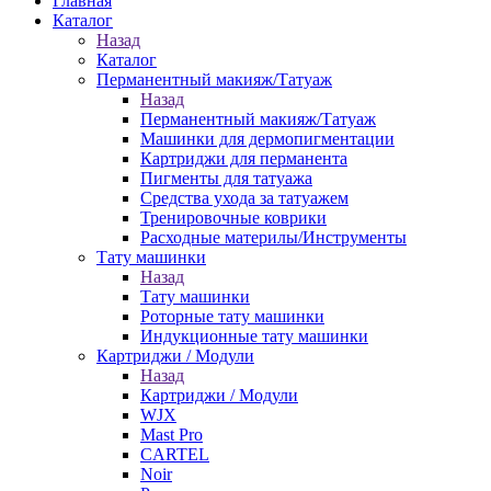
Главная
Каталог
Назад
Каталог
Перманентный макияж/Татуаж
Назад
Перманентный макияж/Татуаж
Машинки для дермопигментации
Картриджи для перманента
Пигменты для татуажа
Средства ухода за татуажем
Тренировочные коврики
Расходные материлы/Инструменты
Тату машинки
Назад
Тату машинки
Роторные тату машинки
Индукционные тату машинки
Картриджи / Модули
Назад
Картриджи / Модули
WJX
Mast Pro
CARTEL
Noir