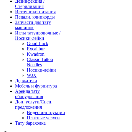
Дезинфекция /
Стерилизация
Источники питания
Педали, клипкорды
Запчасти для тату
машинок
Иглы татуировочные /
Носики-лейки
Good Luck
Excalibur
Kwadron
Classic Tattoo
Needles
Носики-лейки
WJX
Держатели
Мебель и фурнитура
Аренда тату
оборудования
Доп. услуги/Спец.
предложения
Видео инструкции
Платные услуги
Тату барахолка