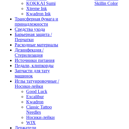
KOKKAI Sumi
Skillin Color
Xtreme Ink
Kwadron Ink
Трансферная бумага и
принадлежности
Средства ухода
Барьерная защита /
Перчатки
Расходные материалы
Дезинфекция /
Стерилизация
Источники питания
Педали, клипкорды
Запчасти для тату
машинок
Иглы татуировочные /
Носики-лейки
Good Luck
Excalibur
Kwadron
Classic Tattoo
Needles
Носики-лейки
WJX
Держатели