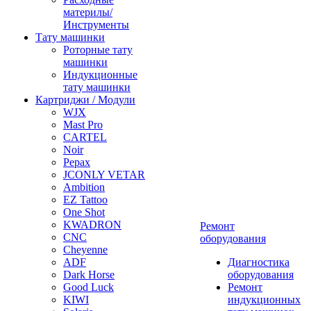
материлы/
Инструменты
Тату машинки
Роторные тату
машинки
Индукционные
тату машинки
Картриджи / Модули
WJX
Mast Pro
CARTEL
Noir
Pepax
JCONLY VETAR
Ambition
EZ Tattoo
One Shot
KWADRON
Ремонт
CNC
оборудования
Cheyenne
ADF
Диагностика
Dark Horse
оборудования
Good Luck
Ремонт
KIWI
индукционных