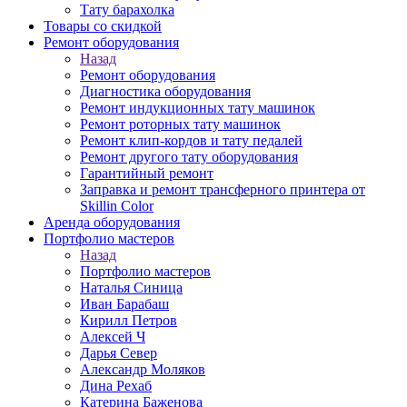
Тату барахолка
Товары со скидкой
Ремонт оборудования
Назад
Ремонт оборудования
Диагностика оборудования
Ремонт индукционных тату машинок
Ремонт роторных тату машинок
Ремонт клип-кордов и тату педалей
Ремонт другого тату оборудования
Гарантийный ремонт
Заправка и ремонт трансферного принтера от
Skillin Color
Аренда оборудования
Портфолио мастеров
Назад
Портфолио мастеров
Наталья Синица
Иван Барабаш
Кирилл Петров
Алексей Ч
Дарья Север
Александр Моляков
Дина Рехаб
Катерина Баженова