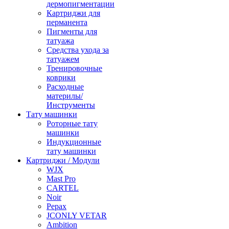
дермопигментации
Картриджи для
перманента
Пигменты для
татуажа
Средства ухода за
татуажем
Тренировочные
коврики
Расходные
материлы/
Инструменты
Тату машинки
Роторные тату
машинки
Индукционные
тату машинки
Картриджи / Модули
WJX
Mast Pro
CARTEL
Noir
Pepax
JCONLY VETAR
Ambition