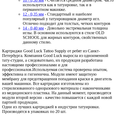
10 - 0,30 мм
- Считается средним диаметром. Часто
используется как в татуировке, так и в
перманентном макияже.
12 - 0,35 мм
- Стандартный и наиболее
популярный у татуировщиков диаметр игл.
Отлично подходит для толстых, четких контуров
14 - 0,40 мм
- Довольно экстремальная толщина
иглы. В основном используются в стиле OLD
SCHOOL для жирных контуров, свойственных
данному стилю.
Картриджи Good Luck Tattoo Supply от ребят из Санкт-
Петербурга. Компания Good Luck выросла из одноименной
тату-студии, а следовательно, их продукция разработана
настоящими профессионалами и для
профессионалов.Используемая система проверена опытом,
эффективна и гигиенична. Модули имеют защитную
мембрану для предотвращения попадания краски в двигатель
вашей машинки. Все картриджи изготовлены из
стерилизованного одноразового материала c наконечниками
из медицинского пластика. На данный момент, производятся
модули второй версии - качество повышается с каждой новой
партией продукции.
Одни из лучших картриджей в индустрии татуировки.
Производятся в упаковках по 20 шт.