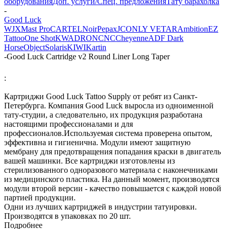
оборудования
Доп. услуги/Спец. предложения
Тату барахолка
-
Good Luck
WJX
Mast Pro
CARTEL
Noir
Pepax
JCONLY VETAR
Ambition
EZ
Tattoo
One Shot
KWADRON
CNC
Cheyenne
ADF
Dark
Horse
Object
Solaris
KIWI
Kartin
-
Good Luck Cartridge v2 Round Liner Long Taper
:
Картриджи Good Luck Tattoo Supply от ребят из Санкт-
Петербурга. Компания Good Luck выросла из одноименной
тату-студии, а следовательно, их продукция разработана
настоящими профессионалами и для
профессионалов.Используемая система проверена опытом,
эффективна и гигиенична. Модули имеют защитную
мембрану для предотвращения попадания краски в двигатель
вашей машинки. Все картриджи изготовлены из
стерилизованного одноразового материала c наконечниками
из медицинского пластика. На данный момент, производятся
модули второй версии - качество повышается с каждой новой
партией продукции.
Одни из лучших картриджей в индустрии татуировки.
Производятся в упаковках по 20 шт.
Подробнее