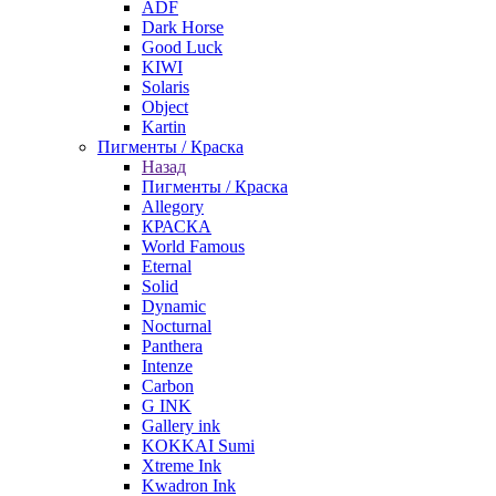
ADF
Dark Horse
Good Luck
KIWI
Solaris
Object
Kartin
Пигменты / Краска
Назад
Пигменты / Краска
Allegory
КРАСКА
World Famous
Eternal
Solid
Dynamic
Nocturnal
Panthera
Intenze
Carbon
G INK
Gallery ink
KOKKAI Sumi
Xtreme Ink
Kwadron Ink