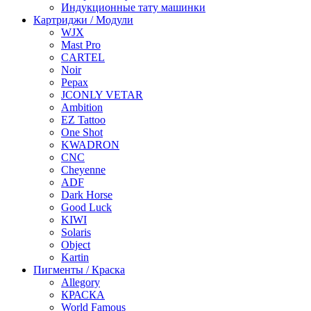
Индукционные тату машинки
Картриджи / Модули
WJX
Mast Pro
CARTEL
Noir
Pepax
JCONLY VETAR
Ambition
EZ Tattoo
One Shot
KWADRON
CNC
Cheyenne
ADF
Dark Horse
Good Luck
KIWI
Solaris
Object
Kartin
Пигменты / Краска
Allegory
КРАСКА
World Famous