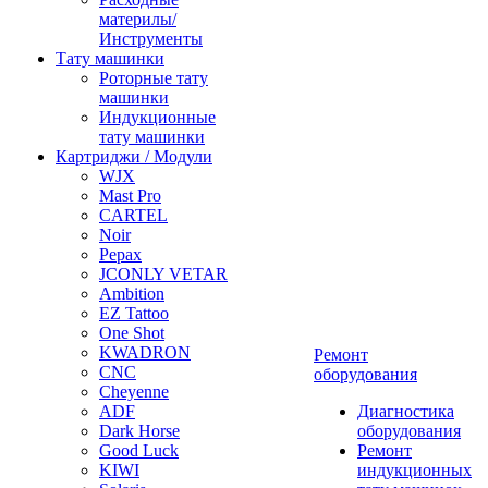
материлы/
Инструменты
Тату машинки
Роторные тату
машинки
Индукционные
тату машинки
Картриджи / Модули
WJX
Mast Pro
CARTEL
Noir
Pepax
JCONLY VETAR
Ambition
EZ Tattoo
One Shot
KWADRON
Ремонт
CNC
оборудования
Cheyenne
ADF
Диагностика
Dark Horse
оборудования
Good Luck
Ремонт
KIWI
индукционных