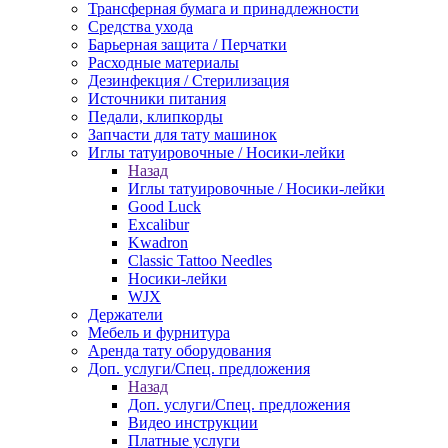
Трансферная бумага и принадлежности
Средства ухода
Барьерная защита / Перчатки
Расходные материалы
Дезинфекция / Стерилизация
Источники питания
Педали, клипкорды
Запчасти для тату машинок
Иглы татуировочные / Носики-лейки
Назад
Иглы татуировочные / Носики-лейки
Good Luck
Excalibur
Kwadron
Classic Tattoo Needles
Носики-лейки
WJX
Держатели
Мебель и фурнитура
Аренда тату оборудования
Доп. услуги/Спец. предложения
Назад
Доп. услуги/Спец. предложения
Видео инструкции
Платные услуги