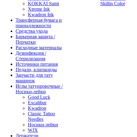
KOKKAI Sumi
Skillin Color
Xtreme Ink
Kwadron Ink
Трансферная бумага и
принадлежности
Средства ухода
Барьерная защита /
Перчатки
Расходные материалы
Дезинфекция /
Стерилизация
Источники питания
Педали, клипкорды
Запчасти для тату
машинок
Иглы татуировочные /
Носики-лейки
Good Luck
Excalibur
Kwadron
Classic Tattoo
Needles
Носики-лейки
WJX
Держатели