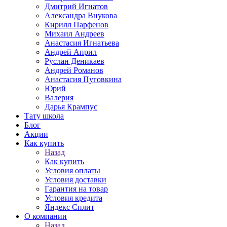
Дмитрий Игнатов
Александра Внукова
Кирилл Парфенов
Михаил Андреев
Анастасия Игнатьева
Андрей Април
Руслан Деникаев
Андрей Романов
Анастасия Пуговкина
Юрий
Валерия
Дарья Крампус
Тату школа
Блог
Акции
Как купить
Назад
Как купить
Условия оплаты
Условия доставки
Гарантия на товар
Условия кредита
Яндекс Сплит
О компании
Назад