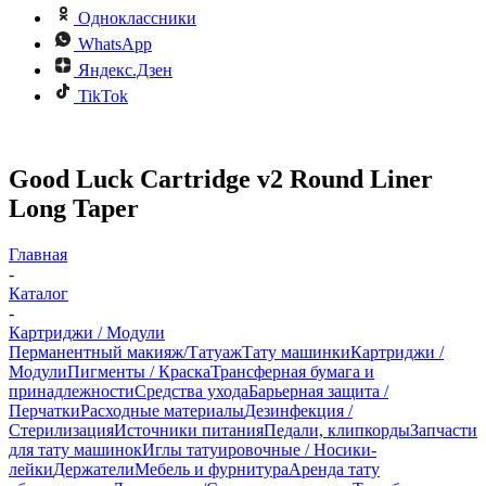
Одноклассники
WhatsApp
Яндекс.Дзен
TikTok
Good Luck Cartridge v2 Round Liner
Long Taper
Главная
-
Каталог
-
Картриджи / Модули
Перманентный макияж/Татуаж
Тату машинки
Картриджи /
Модули
Пигменты / Краска
Трансферная бумага и
принадлежности
Средства ухода
Барьерная защита /
Перчатки
Расходные материалы
Дезинфекция /
Стерилизация
Источники питания
Педали, клипкорды
Запчасти
для тату машинок
Иглы татуировочные / Носики-
лейки
Держатели
Мебель и фурнитура
Аренда тату