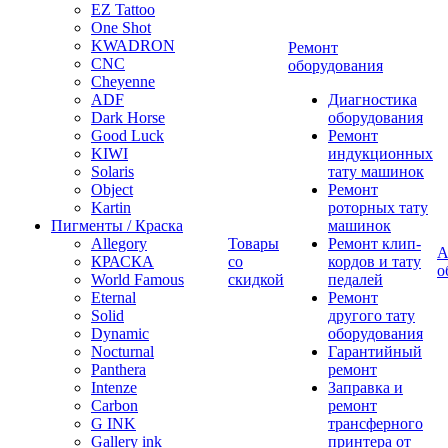
EZ Tattoo
One Shot
KWADRON
Ремонт
CNC
оборудования
Cheyenne
ADF
Диагностика
Dark Horse
оборудования
Good Luck
Ремонт
KIWI
индукционных
Solaris
тату машинок
Object
Ремонт
Kartin
роторных тату
Пигменты / Краска
машинок
Allegory
Товары
Ремонт клип-
А
КРАСКА
со
кордов и тату
о
World Famous
скидкой
педалей
Eternal
Ремонт
Solid
другого тату
Dynamic
оборудования
Nocturnal
Гарантийный
Panthera
ремонт
Intenze
Заправка и
Carbon
ремонт
G INK
трансферного
Gallery ink
принтера от