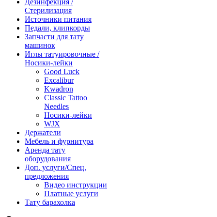
Дезинфекция /
Стерилизация
Источники питания
Педали, клипкорды
Запчасти для тату
машинок
Иглы татуировочные /
Носики-лейки
Good Luck
Excalibur
Kwadron
Classic Tattoo
Needles
Носики-лейки
WJX
Держатели
Мебель и фурнитура
Аренда тату
оборудования
Доп. услуги/Спец.
предложения
Видео инструкции
Платные услуги
Тату барахолка