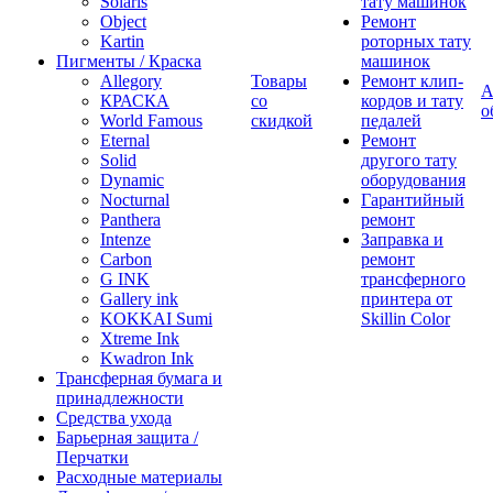
Solaris
тату машинок
Object
Ремонт
Kartin
роторных тату
Пигменты / Краска
машинок
Allegory
Товары
Ремонт клип-
А
КРАСКА
со
кордов и тату
о
World Famous
скидкой
педалей
Eternal
Ремонт
Solid
другого тату
Dynamic
оборудования
Nocturnal
Гарантийный
Panthera
ремонт
Intenze
Заправка и
Carbon
ремонт
G INK
трансферного
Gallery ink
принтера от
KOKKAI Sumi
Skillin Color
Xtreme Ink
Kwadron Ink
Трансферная бумага и
принадлежности
Средства ухода
Барьерная защита /
Перчатки
Расходные материалы