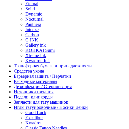
Eternal
Solid
Dynamic
Nocturnal
Panthera
Intenze
Carbon
G INK
Gallery ink
KOKKAI Sumi
Xtreme Ink
Kwadron Ink
Трансферная бумага и принадлежности
Средства ухода
Барьерная защита / Перчатки
Расходные материалы
Дезинфекция / Стерилизация
Источники питания
Педали, клипкорды
Запчасти для тату машинок
Иглы татуировочные / Носики-лейки
Good Luck
Excalibur
Kwadron
Classic Tattoo Needles