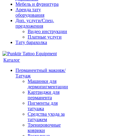
Мебель и фурнитура
Аренда тату
оборудования
Доп. услуги/Спец.
предложения
Видео инструкции
Платные услуги
Тату барахолка
Каталог
Перманентный макияж/
Татуаж
Машинки для
дермопигментации
Картриджи для
перманента
Пигменты для
татуажа
Средства ухода за
татуажем
Тренировочные
коврики
Расходные