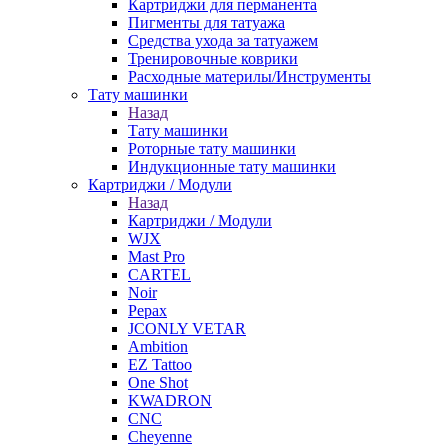
Картриджи для перманента
Пигменты для татуажа
Средства ухода за татуажем
Тренировочные коврики
Расходные материлы/Инструменты
Тату машинки
Назад
Тату машинки
Роторные тату машинки
Индукционные тату машинки
Картриджи / Модули
Назад
Картриджи / Модули
WJX
Mast Pro
CARTEL
Noir
Pepax
JCONLY VETAR
Ambition
EZ Tattoo
One Shot
KWADRON
CNC
Cheyenne