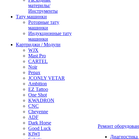
материлы/
Инструменты
Тату машинки
Роторные тату
машинки
Индукционные тату
машинки
Картриджи / Модули
WJX
Mast Pro
CARTEL
Noir
Pepax
JCONLY VETAR
Ambition
EZ Tattoo
One Shot
KWADRON
CNC
Cheyenne
ADF
Dark Horse
Ремонт оборудова
Good Luck
KIWI
Диагностика