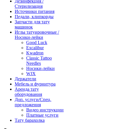
Дезинфекция /
Стерилизация
Источники питания
Педали, клипкорды
Запчасти для тату
машинок
Иглы татуировочные /
Носики-лейки
Good Luck
Excalibur
Kwadron
Classic Tattoo
Needles
Носики-лейки
WJX
Держатели
Мебель и фурнитура
Аренда тату
оборудования
Доп. услуги/Спец.
предложения
Видео инструкции
Платные услуги
Тату барахолка