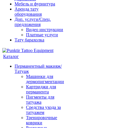
Мебель и фурнитура
Аренда тату
оборудования
Доп. услуги/Спец.
предложения
Видео инструкции
Платные услуги
Тату барахолка
Каталог
Перманентный макияж/
Татуаж
Машинки для
дермопигментации
Картриджи для
перманента
Пигменты для
татуажа
Средства ухода за
татуажем
Тренировочные
коврики
Расходные