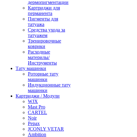
дермопигментации
Картриджи для
перманента
Пигменты для
татуажа
Средства ухода за
татуажем
Тренировочные
коврики
Расходные
материлы/
Инструменты
Тату машинки
Роторные тату
машинки
Индукционные тату
машинки
Картриджи / Модули
WJX
Mast Pro
CARTEL
Noir
Pepax
JCONLY VETAR
Ambition