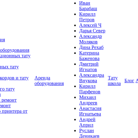
Иван
Барабаш
Кирилл
Петров
Алексей Ч
Дарья Север
Александр
ния
Моляков
Дина Рехаб
 оборудования
Катерина
кционных тату
Баженова
Дмитрий
ных тату
Игнатов
Александра
кордов и тату
Аренда
Тату
Внукова
Блог
оборудования
школа
Кирилл
го тату
Парфенов
я
Михаил
 ремонт
Андреев
емонт
Анастасия
 принтера от
Игнатьева
Андрей
Април
Руслан
Деникаев