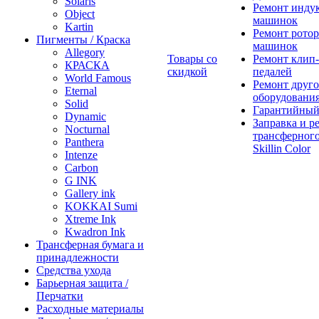
Solaris
Ремонт инду
Object
машинок
Kartin
Ремонт ротор
Пигменты / Краска
машинок
Allegory
Товары со
Ремонт клип-
КРАСКА
скидкой
педалей
World Famous
Ремонт друго
Eternal
оборудовани
Solid
Гарантийный
Dynamic
Заправка и р
Nocturnal
трансферного
Panthera
Skillin Color
Intenze
Carbon
G INK
Gallery ink
KOKKAI Sumi
Xtreme Ink
Kwadron Ink
Трансферная бумага и
принадлежности
Средства ухода
Барьерная защита /
Перчатки
Расходные материалы