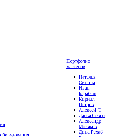
Портфолио
мастеров
Наталья
Синица
Иван
Барабаш
Кирилл
Петров
Алексей Ч
Дарья Север
Александр
ния
Моляков
Дина Рехаб
 оборудования