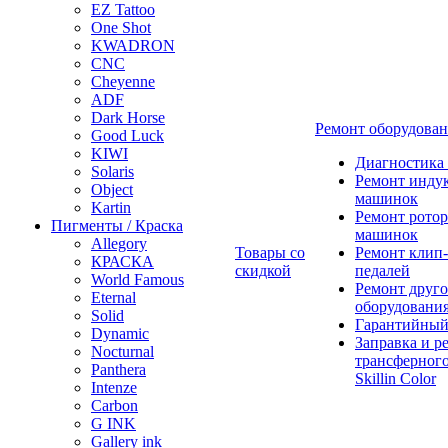
EZ Tattoo
One Shot
KWADRON
CNC
Cheyenne
ADF
Dark Horse
Ремонт оборудова
Good Luck
KIWI
Диагностика
Solaris
Ремонт инду
Object
машинок
Kartin
Ремонт ротор
Пигменты / Краска
машинок
Allegory
Товары со
Ремонт клип-
КРАСКА
скидкой
педалей
World Famous
Ремонт друго
Eternal
оборудовани
Solid
Гарантийный
Dynamic
Заправка и р
Nocturnal
трансферного
Panthera
Skillin Color
Intenze
Carbon
G INK
Gallery ink