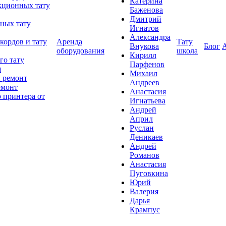
Катерина
кционных тату
Баженова
Дмитрий
ных тату
Игнатов
Александра
кордов и тату
Аренда
Тату
Внукова
Блог
оборудования
школа
Кирилл
го тату
Парфенов
я
Михаил
 ремонт
Андреев
емонт
Анастасия
 принтера от
Игнатьева
Андрей
Април
Руслан
Деникаев
Андрей
Романов
Анастасия
Пуговкина
Юрий
Валерия
Дарья
Крампус