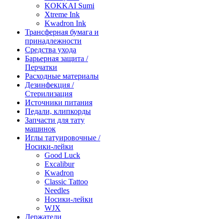
KOKKAI Sumi
Xtreme Ink
Kwadron Ink
Трансферная бумага и
принадлежности
Средства ухода
Барьерная защита /
Перчатки
Расходные материалы
Дезинфекция /
Стерилизация
Источники питания
Педали, клипкорды
Запчасти для тату
машинок
Иглы татуировочные /
Носики-лейки
Good Luck
Excalibur
Kwadron
Classic Tattoo
Needles
Носики-лейки
WJX
Держатели