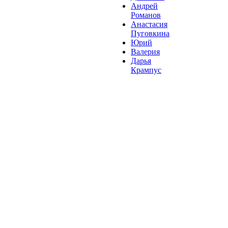
Андрей
Романов
Анастасия
Пуговкина
Юрий
Валерия
Дарья
Крампус