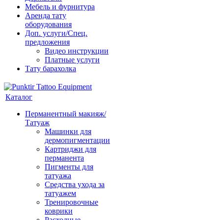
Мебель и фурнитура
Аренда тату
оборудования
Доп. услуги/Спец.
предложения
Видео инструкции
Платные услуги
Тату барахолка
Каталог
Перманентный макияж/
Татуаж
Машинки для
дермопигментации
Картриджи для
перманента
Пигменты для
татуажа
Средства ухода за
татуажем
Тренировочные
коврики
Расходные