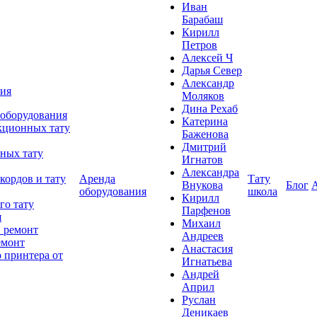
Иван
Барабаш
Кирилл
Петров
Алексей Ч
Дарья Север
Александр
ния
Моляков
Дина Рехаб
 оборудования
Катерина
кционных тату
Баженова
Дмитрий
ных тату
Игнатов
Александра
кордов и тату
Аренда
Тату
Внукова
Блог
оборудования
школа
Кирилл
го тату
Парфенов
я
Михаил
 ремонт
Андреев
емонт
Анастасия
 принтера от
Игнатьева
Андрей
Април
Руслан
Деникаев