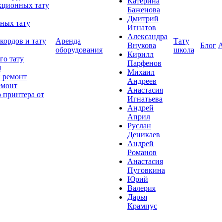
Катерина
кционных тату
Баженова
Дмитрий
ных тату
Игнатов
Александра
кордов и тату
Аренда
Тату
Внукова
Блог
оборудования
школа
Кирилл
го тату
Парфенов
я
Михаил
 ремонт
Андреев
емонт
Анастасия
 принтера от
Игнатьева
Андрей
Април
Руслан
Деникаев
Андрей
Романов
Анастасия
Пуговкина
Юрий
Валерия
Дарья
Крампус