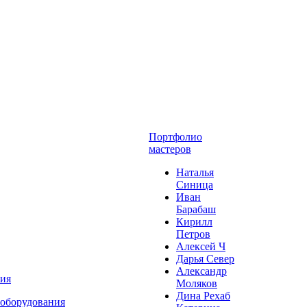
Портфолио
мастеров
Наталья
Синица
Иван
Барабаш
Кирилл
Петров
Алексей Ч
Дарья Север
Александр
ния
Моляков
Дина Рехаб
 оборудования