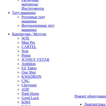
материлы/
Инструменты
Тату машинки
Роторные тату
машинки
Индукционные тату
машинки
Картриджи / Модули
WJX
Mast Pro
CARTEL
Noir
Pepax
JCONLY VETAR
Ambition
EZ Tattoo
One Shot
KWADRON
CNC
Cheyenne
ADF
Dark Horse
Ремонт оборудова
Good Luck
KIWI
Диагностика