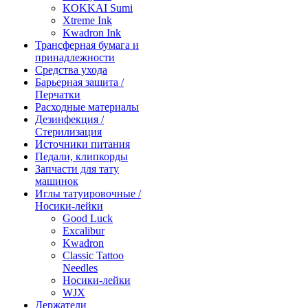
KOKKAI Sumi
Xtreme Ink
Kwadron Ink
Трансферная бумага и
принадлежности
Средства ухода
Барьерная защита /
Перчатки
Расходные материалы
Дезинфекция /
Стерилизация
Источники питания
Педали, клипкорды
Запчасти для тату
машинок
Иглы татуировочные /
Носики-лейки
Good Luck
Excalibur
Kwadron
Classic Tattoo
Needles
Носики-лейки
WJX
Держатели