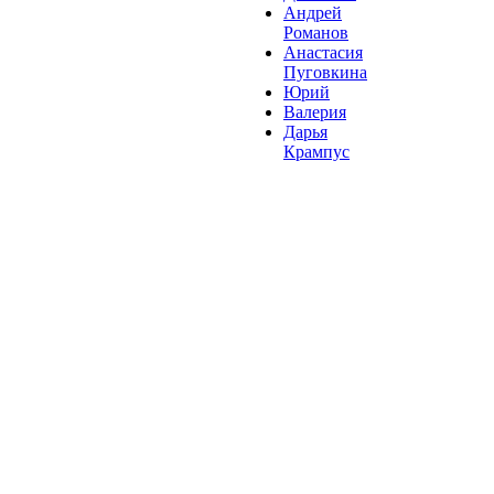
Андрей
Романов
Анастасия
Пуговкина
Юрий
Валерия
Дарья
Крампус