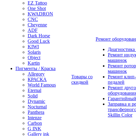
EZ Tattoo
One Shot
KWADRON
CNC
Cheyenne
ADF
Dark Horse
Ремонт оборудова
Good Luck
KIWI
Диагностика
Solaris
Ремонт инду
Object
машинок
Kartin
Ремонт ротор
Пигменты / Краска
машинок
Allegory
Товары со
Ремонт клип-
КРАСКА
скидкой
педалей
World Famous
Ремонт друго
Eternal
оборудовани
Solid
Гарантийный
Dynamic
Заправка и р
Nocturnal
трансферного
Panthera
Skillin Color
Intenze
Carbon
G INK
Gallery ink