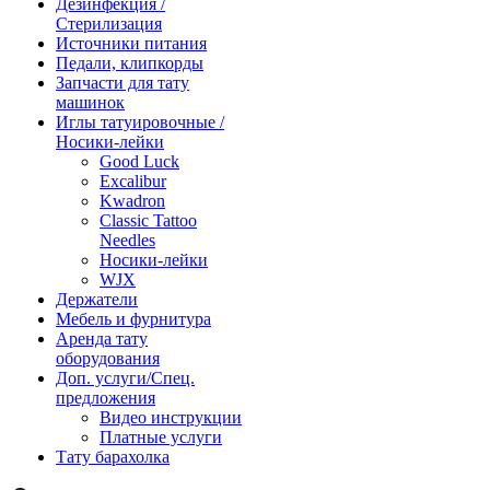
Дезинфекция /
Стерилизация
Источники питания
Педали, клипкорды
Запчасти для тату
машинок
Иглы татуировочные /
Носики-лейки
Good Luck
Excalibur
Kwadron
Classic Tattoo
Needles
Носики-лейки
WJX
Держатели
Мебель и фурнитура
Аренда тату
оборудования
Доп. услуги/Спец.
предложения
Видео инструкции
Платные услуги
Тату барахолка