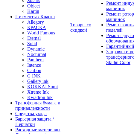
Solaris
Ремонт инду
Object
машинок
Kartin
Ремонт ротор
Пигменты / Краска
машинок
Allegory
Товары со
Ремонт клип-
КРАСКА
скидкой
педалей
World Famous
Ремонт друго
Eternal
оборудовани
Solid
Гарантийный
Dynamic
Заправка и р
Nocturnal
трансферного
Panthera
Skillin Color
Intenze
Carbon
G INK
Gallery ink
KOKKAI Sumi
Xtreme Ink
Kwadron Ink
Трансферная бумага и
принадлежности
Средства ухода
Барьерная защита /
Перчатки
Расходные материалы