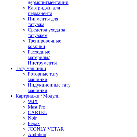
дермопигментации
Картриджи для
перманента
Пигменты для
татуажа
Средства ухода за
татуажем
Тренировочные
коврики
Расходные
материлы/
Инструменты
Тату машинки
Роторные тату
машинки
Индукционные тату
машинки
Картриджи / Модули
WJX
Mast Pro
CARTEL
Noir
Pepax
JCONLY VETAR
Ambition