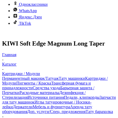
Одноклассники
WhatsApp
Яндекс.Дзен
TikTok
KIWI Soft Edge Magnum Long Taper
Главная
-
Каталог
-
Картриджи / Модули
Перманентный макияж/Татуаж
Тату машинки
Картриджи /
Модули
Пигменты / Краска
Трансферная бумага и
принадлежности
Средства ухода
Барьерная защита /
Перчатки
Расходные материалы
Дезинфекция /
Стерилизация
Источники питания
Педали, клипкорды
Запчасти
для тату машинок
Иглы татуировочные / Носики-
лейки
Держатели
Мебель и фурнитура
Аренда тату
оборудования
Доп. услуги/Спец. предложения
Тату барахолка
-