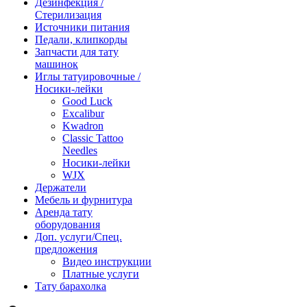
Дезинфекция /
Стерилизация
Источники питания
Педали, клипкорды
Запчасти для тату
машинок
Иглы татуировочные /
Носики-лейки
Good Luck
Excalibur
Kwadron
Classic Tattoo
Needles
Носики-лейки
WJX
Держатели
Мебель и фурнитура
Аренда тату
оборудования
Доп. услуги/Спец.
предложения
Видео инструкции
Платные услуги
Тату барахолка