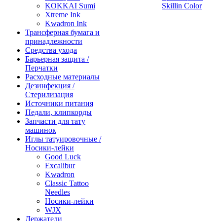
KOKKAI Sumi
Skillin Color
Xtreme Ink
Kwadron Ink
Трансферная бумага и
принадлежности
Средства ухода
Барьерная защита /
Перчатки
Расходные материалы
Дезинфекция /
Стерилизация
Источники питания
Педали, клипкорды
Запчасти для тату
машинок
Иглы татуировочные /
Носики-лейки
Good Luck
Excalibur
Kwadron
Classic Tattoo
Needles
Носики-лейки
WJX
Держатели