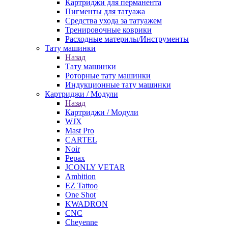
Картриджи для перманента
Пигменты для татуажа
Средства ухода за татуажем
Тренировочные коврики
Расходные материлы/Инструменты
Тату машинки
Назад
Тату машинки
Роторные тату машинки
Индукционные тату машинки
Картриджи / Модули
Назад
Картриджи / Модули
WJX
Mast Pro
CARTEL
Noir
Pepax
JCONLY VETAR
Ambition
EZ Tattoo
One Shot
KWADRON
CNC
Cheyenne