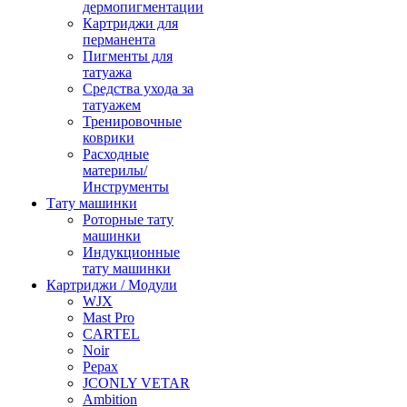
дермопигментации
Картриджи для
перманента
Пигменты для
татуажа
Средства ухода за
татуажем
Тренировочные
коврики
Расходные
материлы/
Инструменты
Тату машинки
Роторные тату
машинки
Индукционные
тату машинки
Картриджи / Модули
WJX
Mast Pro
CARTEL
Noir
Pepax
JCONLY VETAR
Ambition