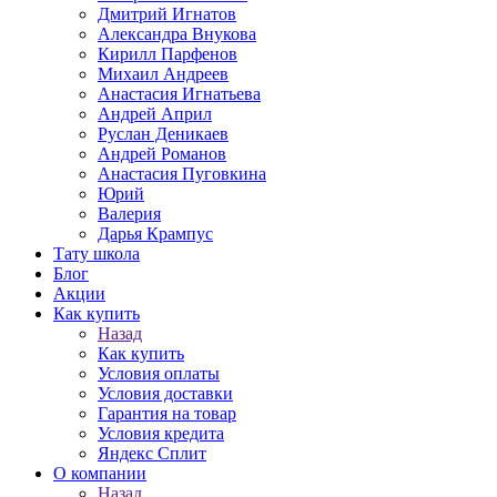
Дмитрий Игнатов
Александра Внукова
Кирилл Парфенов
Михаил Андреев
Анастасия Игнатьева
Андрей Април
Руслан Деникаев
Андрей Романов
Анастасия Пуговкина
Юрий
Валерия
Дарья Крампус
Тату школа
Блог
Акции
Как купить
Назад
Как купить
Условия оплаты
Условия доставки
Гарантия на товар
Условия кредита
Яндекс Сплит
О компании
Назад