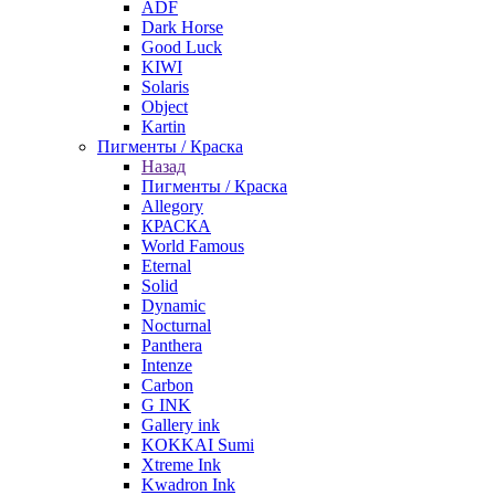
ADF
Dark Horse
Good Luck
KIWI
Solaris
Object
Kartin
Пигменты / Краска
Назад
Пигменты / Краска
Allegory
КРАСКА
World Famous
Eternal
Solid
Dynamic
Nocturnal
Panthera
Intenze
Carbon
G INK
Gallery ink
KOKKAI Sumi
Xtreme Ink
Kwadron Ink