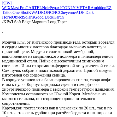
KIWI
WJX
Mast Pro
CARTEL
Noir
Pepax
JCONLY VETAR
Ambition
EZ
Tattoo
One Shot
KWADRON
CNC
Cheyenne
ADF
Dark
Horse
Object
Solaris
Good Luck
Kartin
-
KIWI Soft Edge Magnum Long Taper
:
Модули Kiwi от Китайского производителя, который ворвался
в сердца многих мастеров благодаря высокому качеству и
приятной цене. Модули с силиконовой мембраной,
выполненные из медицинского полимера и гипоаллергенной
медицинской стали. Пайка с высокоточным химическим
составом . Иглы из хромисто-ферритной хирургической стали.
Сам пучок собран в пластиковый держатель. Припой модуля
изготовлен без содержания свинца.
В корпусе установлена балансировочная гильза, сводя люфт
иглы к нулю. Корпус картриджа сделан из аморфного
хирургического полимера с высокой температурой плавления.
Компоненты оставляются из Южной Кореи. Мембрана из
мягкого силикона, не создающего дополнительного
сопротивления.
Картриджи поставляются как в упаковках по 20 шт., так и по
10 шт. - что очень удобно при расчёте бюджета и планировки