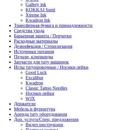
Gallery ink
KOKKAI Sumi
Xtreme Ink
Kwadron Ink
Трансферная бумага и принадлежности
Средства ухода
Барьерная защита / Перчатки
Расходные материалы
Дезинфекция / Стерилизация
Источники питания
Педали, клипкорды
Запчасти для тату машинок
Иглы татуировочные / Носики-лейки
Good Luck
Excalibur
Kwadron
Classic Tattoo Needles
Носики-лейки
WJX
Держатели
Мебель и фурнитура
Аренда тату оборудования
Доп. услуги/Спец. предложения
Видео инструкции
Платные услуги