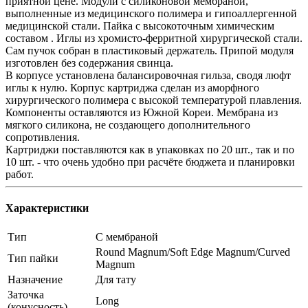
приятной цене. Модули с силиконовой мембраной,
выполненные из медицинского полимера и гипоаллергенной
медицинской стали. Пайка с высокоточным химическим
составом . Иглы из хромисто-ферритной хирургической стали.
Сам пучок собран в пластиковый держатель. Припой модуля
изготовлен без содержания свинца.
В корпусе установлена балансировочная гильза, сводя люфт
иглы к нулю. Корпус картриджа сделан из аморфного
хирургического полимера с высокой температурой плавления.
Компоненты оставляются из Южной Кореи. Мембрана из
мягкого силикона, не создающего дополнительного
сопротивления.
Картриджи поставляются как в упаковках по 20 шт., так и по
10 шт. - что очень удобно при расчёте бюджета и планировки
работ.
Характеристики
Тип
С мембраной
Round Magnum/Soft Edge Magnum/Curved
Тип пайки
Magnum
Назначение
Для тату
Заточка
Long
(конусность)