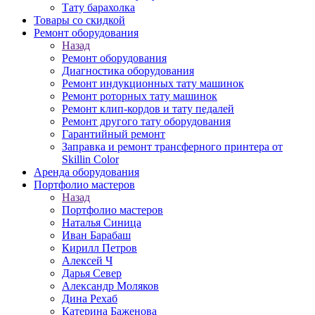
Тату барахолка
Товары со скидкой
Ремонт оборудования
Назад
Ремонт оборудования
Диагностика оборудования
Ремонт индукционных тату машинок
Ремонт роторных тату машинок
Ремонт клип-кордов и тату педалей
Ремонт другого тату оборудования
Гарантийный ремонт
Заправка и ремонт трансферного принтера от
Skillin Color
Аренда оборудования
Портфолио мастеров
Назад
Портфолио мастеров
Наталья Синица
Иван Барабаш
Кирилл Петров
Алексей Ч
Дарья Север
Александр Моляков
Дина Рехаб
Катерина Баженова