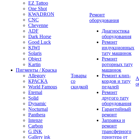
EZ Tattoo
One Shot
KWADRON
Ремонт
CNC
оборудования
Cheyenne
ADF
Диагностика
Dark Horse
оборудования
Good Luck
Ремонт
KIWI
индукционных
Solaris
тату машинок
Object
Ремонт
Kartin
роторных тату
Пигменты / Краска
машинок
Allegory
Товары
Ремонт клип-
А
КРАСКА
со
кордов и тату
о
World Famous
скидкой
педалей
Eternal
Ремонт
Solid
другого тату
Dynamic
оборудования
Nocturnal
Гарантийный
Panthera
ремонт
Intenze
Заправка и
Carbon
ремонт
G INK
трансферного
Gallery ink
принтера от