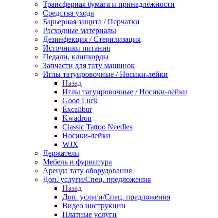
Трансферная бумага и принадлежности
Средства ухода
Барьерная защита / Перчатки
Расходные материалы
Дезинфекция / Стерилизация
Источники питания
Педали, клипкорды
Запчасти для тату машинок
Иглы татуировочные / Носики-лейки
Назад
Иглы татуировочные / Носики-лейки
Good Luck
Excalibur
Kwadron
Classic Tattoo Needles
Носики-лейки
WJX
Держатели
Мебель и фурнитура
Аренда тату оборудования
Доп. услуги/Спец. предложения
Назад
Доп. услуги/Спец. предложения
Видео инструкции
Платные услуги