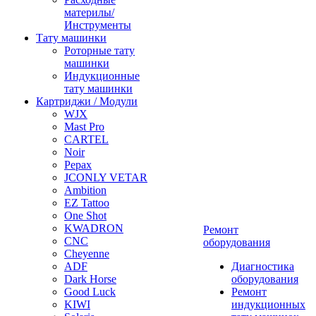
материлы/
Инструменты
Тату машинки
Роторные тату
машинки
Индукционные
тату машинки
Картриджи / Модули
WJX
Mast Pro
CARTEL
Noir
Pepax
JCONLY VETAR
Ambition
EZ Tattoo
One Shot
KWADRON
Ремонт
CNC
оборудования
Cheyenne
ADF
Диагностика
Dark Horse
оборудования
Good Luck
Ремонт
KIWI
индукционных