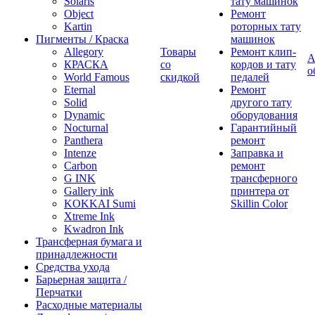
Solaris
тату машинок
Object
Ремонт
Kartin
роторных тату
Пигменты / Краска
машинок
Allegory
Товары
Ремонт клип-
А
КРАСКА
со
кордов и тату
о
World Famous
скидкой
педалей
Eternal
Ремонт
Solid
другого тату
Dynamic
оборудования
Nocturnal
Гарантийный
Panthera
ремонт
Intenze
Заправка и
Carbon
ремонт
G INK
трансферного
Gallery ink
принтера от
KOKKAI Sumi
Skillin Color
Xtreme Ink
Kwadron Ink
Трансферная бумага и
принадлежности
Средства ухода
Барьерная защита /
Перчатки
Расходные материалы