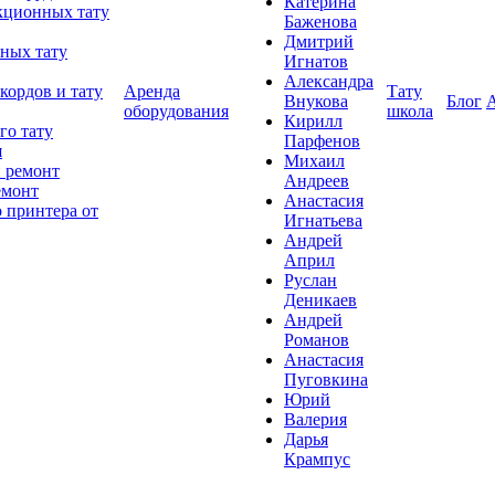
Катерина
кционных тату
Баженова
Дмитрий
ных тату
Игнатов
Александра
кордов и тату
Аренда
Тату
Внукова
Блог
оборудования
школа
Кирилл
го тату
Парфенов
я
Михаил
 ремонт
Андреев
емонт
Анастасия
 принтера от
Игнатьева
Андрей
Април
Руслан
Деникаев
Андрей
Романов
Анастасия
Пуговкина
Юрий
Валерия
Дарья
Крампус