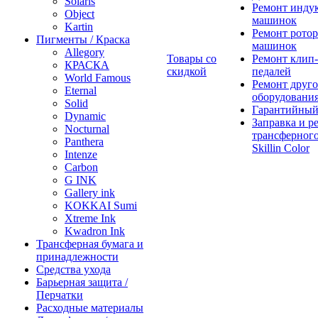
Solaris
Ремонт инду
Object
машинок
Kartin
Ремонт ротор
Пигменты / Краска
машинок
Allegory
Товары со
Ремонт клип-
КРАСКА
скидкой
педалей
World Famous
Ремонт друго
Eternal
оборудовани
Solid
Гарантийный
Dynamic
Заправка и р
Nocturnal
трансферного
Panthera
Skillin Color
Intenze
Carbon
G INK
Gallery ink
KOKKAI Sumi
Xtreme Ink
Kwadron Ink
Трансферная бумага и
принадлежности
Средства ухода
Барьерная защита /
Перчатки
Расходные материалы