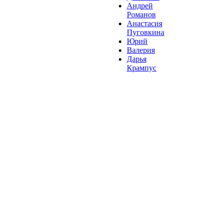
Андрей
Романов
Анастасия
Пуговкина
Юрий
Валерия
Дарья
Крампус