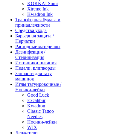
KOKKAI Sumi
Xtreme Ink
Kwadron Ink
Трансферная бумага и
принадлежности
Средства ухода
Барьерная защита /
Перчатки
Расходные материалы
Дезинфекция /
Стерилизация
Источники питания
Педали, клипкорды
Запчасти для тату
машинок
Иглы татуировочные /
Носики-лейки
Good Luck
Excalibur
Kwadron
Classic Tattoo
Needles
Носики-лейки
WJX
Держатели