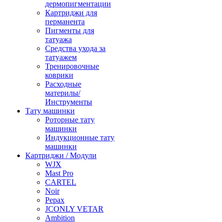
дермопигментации
Картриджи для
перманента
Пигменты для
татуажа
Средства ухода за
татуажем
Тренировочные
коврики
Расходные
материлы/
Инструменты
Тату машинки
Роторные тату
машинки
Индукционные тату
машинки
Картриджи / Модули
WJX
Mast Pro
CARTEL
Noir
Pepax
JCONLY VETAR
Ambition