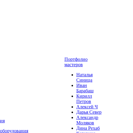
Портфолио
мастеров
Наталья
Синица
Иван
Барабаш
Кирилл
Петров
Алексей Ч
Дарья Север
Александр
ния
Моляков
Дина Рехаб
 оборудования