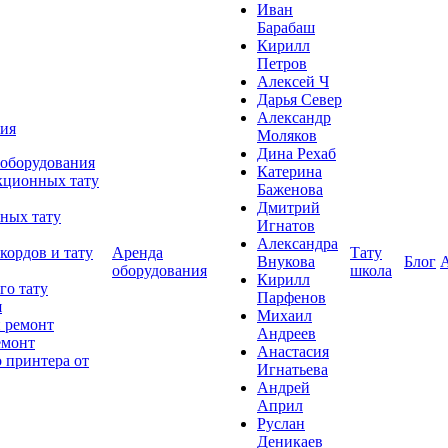
Иван
Барабаш
Кирилл
Петров
Алексей Ч
Дарья Север
Александр
ния
Моляков
Дина Рехаб
 оборудования
Катерина
кционных тату
Баженова
Дмитрий
ных тату
Игнатов
Александра
кордов и тату
Аренда
Тату
Внукова
Блог
оборудования
школа
Кирилл
го тату
Парфенов
я
Михаил
 ремонт
Андреев
емонт
Анастасия
 принтера от
Игнатьева
Андрей
Април
Руслан
Деникаев