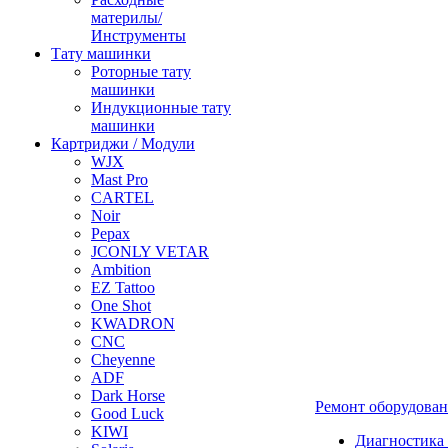
материлы/
Инструменты
Тату машинки
Роторные тату
машинки
Индукционные тату
машинки
Картриджи / Модули
WJX
Mast Pro
CARTEL
Noir
Pepax
JCONLY VETAR
Ambition
EZ Tattoo
One Shot
KWADRON
CNC
Cheyenne
ADF
Dark Horse
Ремонт оборудова
Good Luck
KIWI
Диагностика