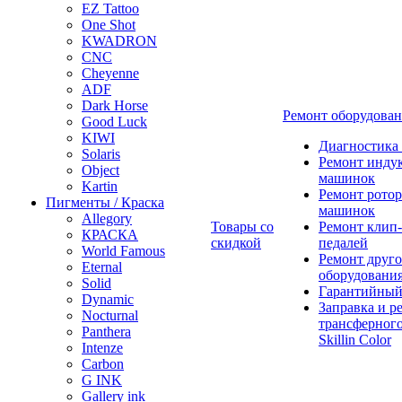
EZ Tattoo
One Shot
KWADRON
CNC
Cheyenne
ADF
Dark Horse
Ремонт оборудова
Good Luck
KIWI
Диагностика
Solaris
Ремонт инду
Object
машинок
Kartin
Ремонт ротор
Пигменты / Краска
машинок
Allegory
Товары со
Ремонт клип-
КРАСКА
скидкой
педалей
World Famous
Ремонт друго
Eternal
оборудовани
Solid
Гарантийный
Dynamic
Заправка и р
Nocturnal
трансферного
Panthera
Skillin Color
Intenze
Carbon
G INK
Gallery ink