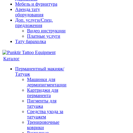
Мебель и фурнитура
Аренда тату
оборудования
Доп. услуги/Спец.
предложения
Видео инструкции
Платные услуги
Тату барахолка
Каталог
Перманентный макияж/
Татуаж
Машинки для
дермопигментации
Картриджи для
перманента
Пигменты для
татуажа
Средства ухода за
татуажем
Тренировочные
коврики
Расходные