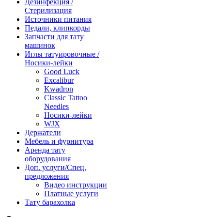
Дезинфекция /
Стерилизация
Источники питания
Педали, клипкорды
Запчасти для тату
машинок
Иглы татуировочные /
Носики-лейки
Good Luck
Excalibur
Kwadron
Classic Tattoo
Needles
Носики-лейки
WJX
Держатели
Мебель и фурнитура
Аренда тату
оборудования
Доп. услуги/Спец.
предложения
Видео инструкции
Платные услуги
Тату барахолка