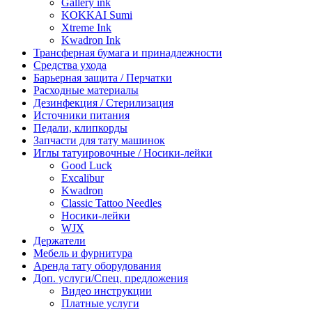
Gallery ink
KOKKAI Sumi
Xtreme Ink
Kwadron Ink
Трансферная бумага и принадлежности
Средства ухода
Барьерная защита / Перчатки
Расходные материалы
Дезинфекция / Стерилизация
Источники питания
Педали, клипкорды
Запчасти для тату машинок
Иглы татуировочные / Носики-лейки
Good Luck
Excalibur
Kwadron
Classic Tattoo Needles
Носики-лейки
WJX
Держатели
Мебель и фурнитура
Аренда тату оборудования
Доп. услуги/Спец. предложения
Видео инструкции
Платные услуги