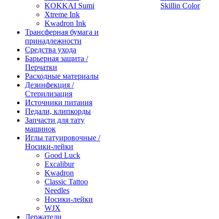
KOKKAI Sumi
Skillin Color
Xtreme Ink
Kwadron Ink
Трансферная бумага и
принадлежности
Средства ухода
Барьерная защита /
Перчатки
Расходные материалы
Дезинфекция /
Стерилизация
Источники питания
Педали, клипкорды
Запчасти для тату
машинок
Иглы татуировочные /
Носики-лейки
Good Luck
Excalibur
Kwadron
Classic Tattoo
Needles
Носики-лейки
WJX
Держатели