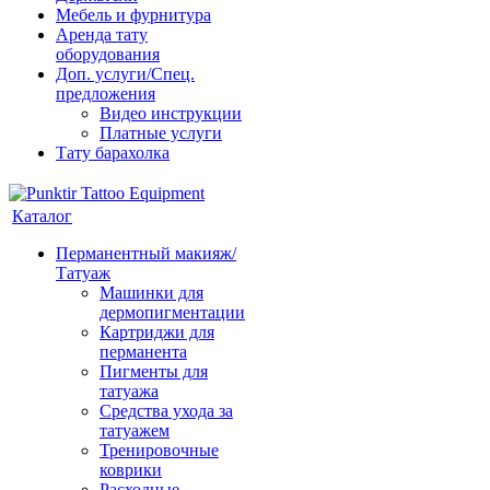
Мебель и фурнитура
Аренда тату
оборудования
Доп. услуги/Спец.
предложения
Видео инструкции
Платные услуги
Тату барахолка
Каталог
Перманентный макияж/
Татуаж
Машинки для
дермопигментации
Картриджи для
перманента
Пигменты для
татуажа
Средства ухода за
татуажем
Тренировочные
коврики
Расходные