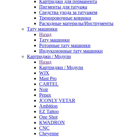
Картриджи для перманента
Пигменты для татуажа
Средства ухода за татуажем
Тренировочные коврики
Расходные материлы/Инструменты
Тату машинки
Назад
Тату машинки
Роторные тату машинки
Индукционные тату машинки
Картриджи / Модули
Назад
Картриджи / Модули
WJX
Mast Pro
CARTEL
Noir
Pepax
JCONLY VETAR
Ambition
EZ Tattoo
One Shot
KWADRON
CNC
Cheyenne