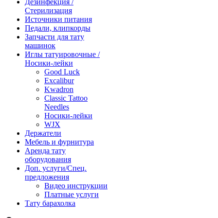
Дезинфекция /
Стерилизация
Источники питания
Педали, клипкорды
Запчасти для тату
машинок
Иглы татуировочные /
Носики-лейки
Good Luck
Excalibur
Kwadron
Classic Tattoo
Needles
Носики-лейки
WJX
Держатели
Мебель и фурнитура
Аренда тату
оборудования
Доп. услуги/Спец.
предложения
Видео инструкции
Платные услуги
Тату барахолка