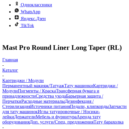
Одноклассники
WhatsApp
Яндекс.Дзен
TikTok
Mast Pro Round Liner Long Taper (RL)
Главная
-
Каталог
-
Картриджи / Модули
Перманентный макияж/Татуаж
Тату машинки
Картриджи /
Модули
Пигменты / Краска
Трансферная бумага и
принадлежности
Средства ухода
Барьерная защита /
Перчатки
Расходные материалы
Дезинфекция /
Стерилизация
Источники питания
Педали, клипкорды
Запчасти
для тату машинок
Иглы татуировочные / Носики-
лейки
Держатели
Мебель и фурнитура
Аренда тату
оборудования
Доп. услуги/Спец. предложения
Тату барахолка
-