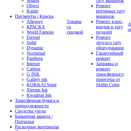
Solaris
тату машинок
Object
Ремонт
Kartin
роторных тату
Пигменты / Краска
машинок
Allegory
Товары
Ремонт клип-
А
КРАСКА
со
кордов и тату
о
World Famous
скидкой
педалей
Eternal
Ремонт
Solid
другого тату
Dynamic
оборудования
Nocturnal
Гарантийный
Panthera
ремонт
Intenze
Заправка и
Carbon
ремонт
G INK
трансферного
Gallery ink
принтера от
KOKKAI Sumi
Skillin Color
Xtreme Ink
Kwadron Ink
Трансферная бумага и
принадлежности
Средства ухода
Барьерная защита /
Перчатки
Расходные материалы