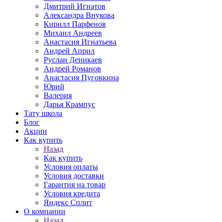
Дмитрий Игнатов
Александра Внукова
Кирилл Парфенов
Михаил Андреев
Анастасия Игнатьева
Андрей Април
Руслан Деникаев
Андрей Романов
Анастасия Пуговкина
Юрий
Валерия
Дарья Крампус
Тату школа
Блог
Акции
Как купить
Назад
Как купить
Условия оплаты
Условия доставки
Гарантия на товар
Условия кредита
Яндекс Сплит
О компании
Назад