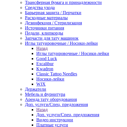
Трансферная бумага и принадлежности
Средства ухода
Барьерная защита / Перчатки
Расходные материалы
Дезинфекция / Стерилизация
Источники питания
Педали, клипкорды
Запчасти для тату машинок
Иглы татуировочные / Носики-лейки
Назад
Иглы татуировочные / Носики-лейки
Good Luck
Excalibur
Kwadron
Classic Tattoo Needles
Носики-лейки
WJX
Держатели
Мебель и фурнитура
Аренда тату оборудования
Доп. услуги/Спец. предложения
Назад
Доп. услуги/Спец. предложения
Видео инструкции
Платные услуги