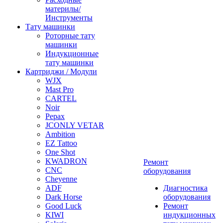
материлы/
Инструменты
Тату машинки
Роторные тату
машинки
Индукционные
тату машинки
Картриджи / Модули
WJX
Mast Pro
CARTEL
Noir
Pepax
JCONLY VETAR
Ambition
EZ Tattoo
One Shot
KWADRON
Ремонт
CNC
оборудования
Cheyenne
ADF
Диагностика
Dark Horse
оборудования
Good Luck
Ремонт
KIWI
индукционных