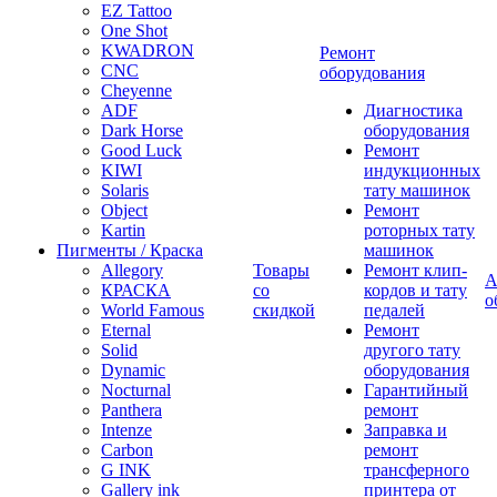
EZ Tattoo
One Shot
KWADRON
Ремонт
CNC
оборудования
Cheyenne
ADF
Диагностика
Dark Horse
оборудования
Good Luck
Ремонт
KIWI
индукционных
Solaris
тату машинок
Object
Ремонт
Kartin
роторных тату
Пигменты / Краска
машинок
Allegory
Товары
Ремонт клип-
А
КРАСКА
со
кордов и тату
о
World Famous
скидкой
педалей
Eternal
Ремонт
Solid
другого тату
Dynamic
оборудования
Nocturnal
Гарантийный
Panthera
ремонт
Intenze
Заправка и
Carbon
ремонт
G INK
трансферного
Gallery ink
принтера от