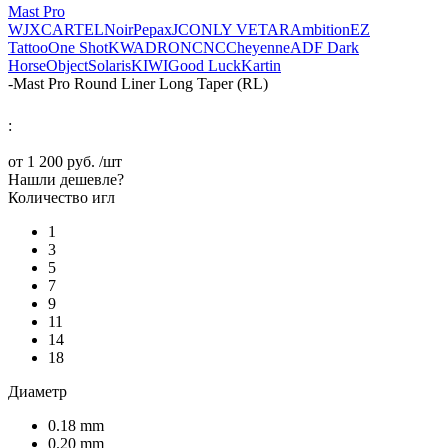
Mast Pro
WJX
CARTEL
Noir
Pepax
JCONLY VETAR
Ambition
EZ
Tattoo
One Shot
KWADRON
CNC
Cheyenne
ADF
Dark
Horse
Object
Solaris
KIWI
Good Luck
Kartin
-
Mast Pro Round Liner Long Taper (RL)
:
от
1 200 руб.
/шт
Нашли дешевле?
Количество игл
1
3
5
7
9
11
14
18
Диаметр
0.18 mm
0.20 mm