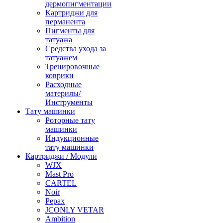
дермопигментации
Картриджи для
перманента
Пигменты для
татуажа
Средства ухода за
татуажем
Тренировочные
коврики
Расходные
материлы/
Инструменты
Тату машинки
Роторные тату
машинки
Индукционные
тату машинки
Картриджи / Модули
WJX
Mast Pro
CARTEL
Noir
Pepax
JCONLY VETAR
Ambition