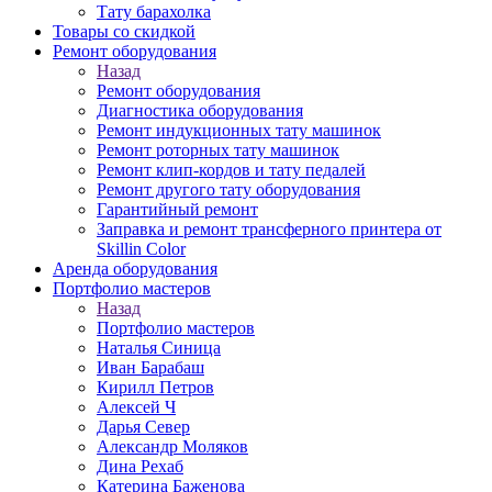
Тату барахолка
Товары со скидкой
Ремонт оборудования
Назад
Ремонт оборудования
Диагностика оборудования
Ремонт индукционных тату машинок
Ремонт роторных тату машинок
Ремонт клип-кордов и тату педалей
Ремонт другого тату оборудования
Гарантийный ремонт
Заправка и ремонт трансферного принтера от
Skillin Color
Аренда оборудования
Портфолио мастеров
Назад
Портфолио мастеров
Наталья Синица
Иван Барабаш
Кирилл Петров
Алексей Ч
Дарья Север
Александр Моляков
Дина Рехаб
Катерина Баженова