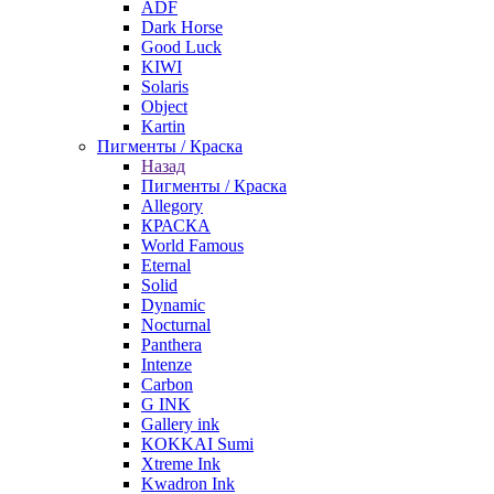
ADF
Dark Horse
Good Luck
KIWI
Solaris
Object
Kartin
Пигменты / Краска
Назад
Пигменты / Краска
Allegory
КРАСКА
World Famous
Eternal
Solid
Dynamic
Nocturnal
Panthera
Intenze
Carbon
G INK
Gallery ink
KOKKAI Sumi
Xtreme Ink
Kwadron Ink