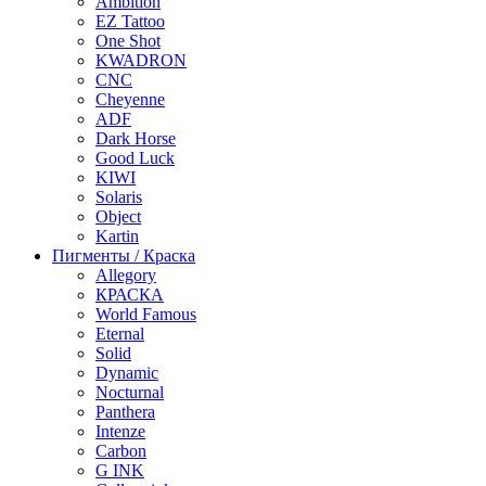
Ambition
EZ Tattoo
One Shot
KWADRON
CNC
Cheyenne
ADF
Dark Horse
Good Luck
KIWI
Solaris
Object
Kartin
Пигменты / Краска
Allegory
КРАСКА
World Famous
Eternal
Solid
Dynamic
Nocturnal
Panthera
Intenze
Carbon
G INK