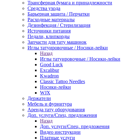
Трансферная бумага и принадлежности
Средства ухода
Барьерная защита / Перчатки
Расходные материалы
Дезинфекция / Стерилизация
Источники питания
Педали, клипкорды
Запчасти для тату машинок
Иглы татуировочные / Носики-лейки
Назад
Иглы татуировочные / Носики-лейки
Good Luck
Excalibur
Kwadron
Classic Tattoo Needles
Носики-лейки
WJX
Держатели
Мебель и фурнитура
Аренда тату оборудования
Доп. услуги/Спец. предложения
Назад
Доп. услуги/Спец. предложения
Видео инструкции
Платные услуги