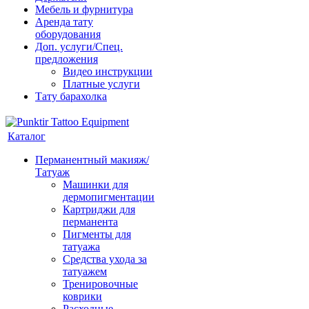
Мебель и фурнитура
Аренда тату
оборудования
Доп. услуги/Спец.
предложения
Видео инструкции
Платные услуги
Тату барахолка
Каталог
Перманентный макияж/
Татуаж
Машинки для
дермопигментации
Картриджи для
перманента
Пигменты для
татуажа
Средства ухода за
татуажем
Тренировочные
коврики
Расходные