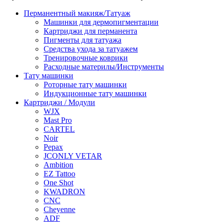
Перманентный макияж/Татуаж
Машинки для дермопигментации
Картриджи для перманента
Пигменты для татуажа
Средства ухода за татуажем
Тренировочные коврики
Расходные материлы/Инструменты
Тату машинки
Роторные тату машинки
Индукционные тату машинки
Картриджи / Модули
WJX
Mast Pro
CARTEL
Noir
Pepax
JCONLY VETAR
Ambition
EZ Tattoo
One Shot
KWADRON
CNC
Cheyenne
ADF