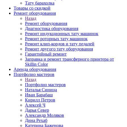
Тату барахолка
Товары со скидкой
Ремонт оборудования
Назад
Ремонт оборудования
Диагностика оборудования
Ремонт индукционных тату машинок
Ремонт роторных тату машинок
Ремонт клип-кордов и тату педалей
Ремонт другого тату оборудования
Гарантийный ремонт
Заправка и ремонт трансферного принтера от
Skillin Color
Аренда оборудования
Портфолио мастеров
Назад
Портфолио мастеров
Наталья Синица
Иван Барабаш
Кирилл Петров
Алексей Ч
Дарья Север
Александр Моляков
Дина Рехаб
Катерина Баженова