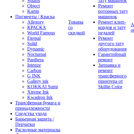
Solaris
тату машинок
Object
Ремонт
Kartin
роторных тату
Пигменты / Краска
машинок
Allegory
Товары
Ремонт клип-
А
КРАСКА
со
кордов и тату
о
World Famous
скидкой
педалей
Eternal
Ремонт
Solid
другого тату
Dynamic
оборудования
Nocturnal
Гарантийный
Panthera
ремонт
Intenze
Заправка и
Carbon
ремонт
G INK
трансферного
Gallery ink
принтера от
KOKKAI Sumi
Skillin Color
Xtreme Ink
Kwadron Ink
Трансферная бумага и
принадлежности
Средства ухода
Барьерная защита /
Перчатки
Расходные материалы