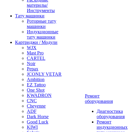
материлы/
Инструменты
Тату машинки
Роторные тату
машинки
Индукционные
тату машинки
Картриджи / Модули
WJX
Mast Pro
CARTEL
Noir
Pepax
JCONLY VETAR
Ambition
EZ Tattoo
One Shot
KWADRON
Ремонт
CNC
оборудования
Cheyenne
ADF
Диагностика
Dark Horse
оборудования
Good Luck
Ремонт
KIWI
индукционных