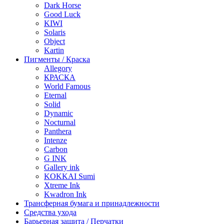
Dark Horse
Good Luck
KIWI
Solaris
Object
Kartin
Пигменты / Краска
Allegory
КРАСКА
World Famous
Eternal
Solid
Dynamic
Nocturnal
Panthera
Intenze
Carbon
G INK
Gallery ink
KOKKAI Sumi
Xtreme Ink
Kwadron Ink
Трансферная бумага и принадлежности
Средства ухода
Барьерная защита / Перчатки