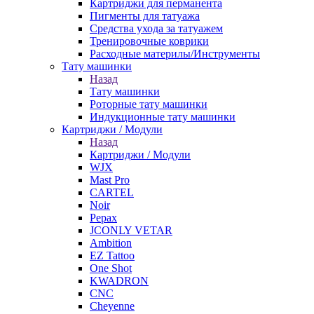
Картриджи для перманента
Пигменты для татуажа
Средства ухода за татуажем
Тренировочные коврики
Расходные материлы/Инструменты
Тату машинки
Назад
Тату машинки
Роторные тату машинки
Индукционные тату машинки
Картриджи / Модули
Назад
Картриджи / Модули
WJX
Mast Pro
CARTEL
Noir
Pepax
JCONLY VETAR
Ambition
EZ Tattoo
One Shot
KWADRON
CNC
Cheyenne