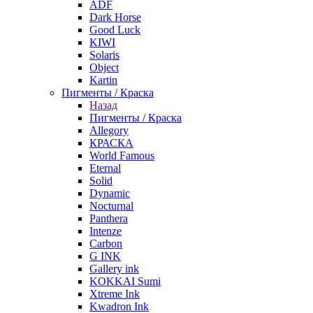
ADF
Dark Horse
Good Luck
KIWI
Solaris
Object
Kartin
Пигменты / Краска
Назад
Пигменты / Краска
Allegory
КРАСКА
World Famous
Eternal
Solid
Dynamic
Nocturnal
Panthera
Intenze
Carbon
G INK
Gallery ink
KOKKAI Sumi
Xtreme Ink
Kwadron Ink