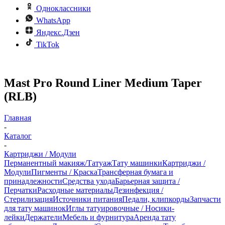
Одноклассники
WhatsApp
Яндекс.Дзен
TikTok
Mast Pro Round Liner Medium Taper
(RLB)
Главная
-
Каталог
-
Картриджи / Модули
Перманентный макияж/Татуаж
Тату машинки
Картриджи /
Модули
Пигменты / Краска
Трансферная бумага и
принадлежности
Средства ухода
Барьерная защита /
Перчатки
Расходные материалы
Дезинфекция /
Стерилизация
Источники питания
Педали, клипкорды
Запчасти
для тату машинок
Иглы татуировочные / Носики-
лейки
Держатели
Мебель и фурнитура
Аренда тату