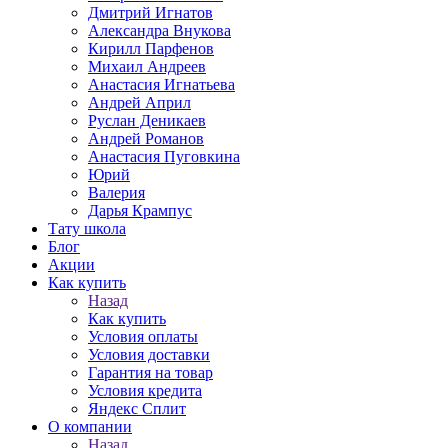
Дмитрий Игнатов
Александра Внукова
Кирилл Парфенов
Михаил Андреев
Анастасия Игнатьева
Андрей Април
Руслан Деникаев
Андрей Романов
Анастасия Пуговкина
Юрий
Валерия
Дарья Крампус
Тату школа
Блог
Акции
Как купить
Назад
Как купить
Условия оплаты
Условия доставки
Гарантия на товар
Условия кредита
Яндекс Сплит
О компании
Назад