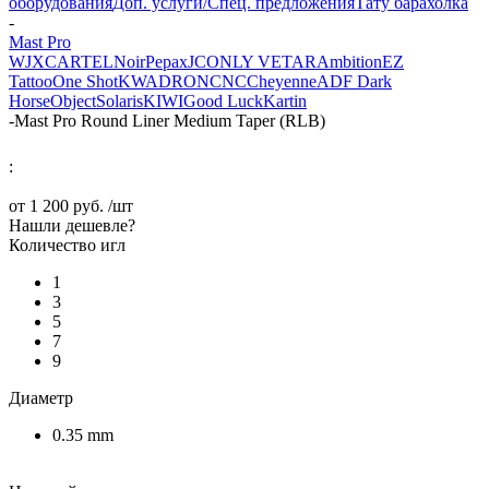
оборудования
Доп. услуги/Спец. предложения
Тату барахолка
-
Mast Pro
WJX
CARTEL
Noir
Pepax
JCONLY VETAR
Ambition
EZ
Tattoo
One Shot
KWADRON
CNC
Cheyenne
ADF
Dark
Horse
Object
Solaris
KIWI
Good Luck
Kartin
-
Mast Pro Round Liner Medium Taper (RLB)
:
от
1 200 руб.
/шт
Нашли дешевле?
Количество игл
1
3
5
7
9
Диаметр
0.35 mm