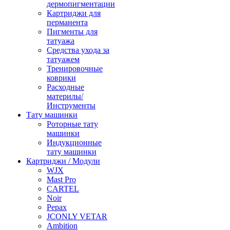
дермопигментации
Картриджи для
перманента
Пигменты для
татуажа
Средства ухода за
татуажем
Тренировочные
коврики
Расходные
материлы/
Инструменты
Тату машинки
Роторные тату
машинки
Индукционные
тату машинки
Картриджи / Модули
WJX
Mast Pro
CARTEL
Noir
Pepax
JCONLY VETAR
Ambition