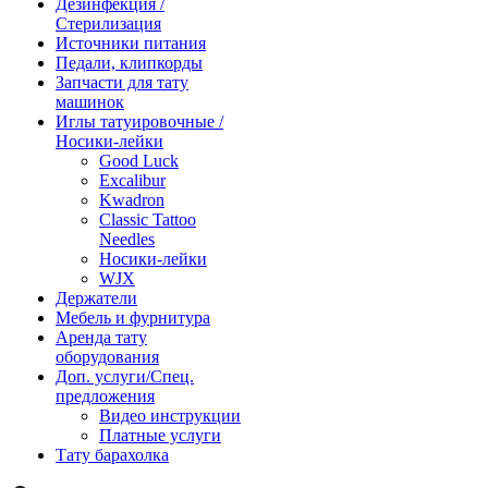
Дезинфекция /
Стерилизация
Источники питания
Педали, клипкорды
Запчасти для тату
машинок
Иглы татуировочные /
Носики-лейки
Good Luck
Excalibur
Kwadron
Classic Tattoo
Needles
Носики-лейки
WJX
Держатели
Мебель и фурнитура
Аренда тату
оборудования
Доп. услуги/Спец.
предложения
Видео инструкции
Платные услуги
Тату барахолка