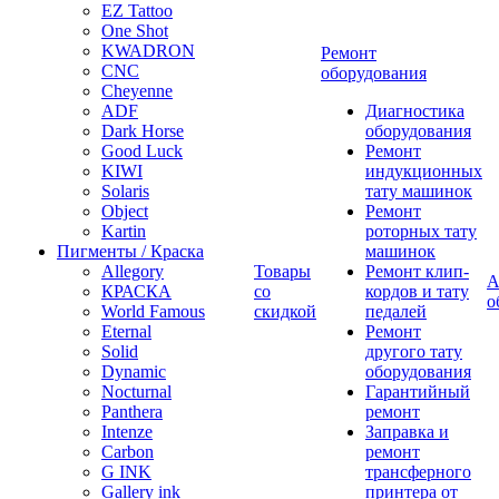
EZ Tattoo
One Shot
KWADRON
Ремонт
CNC
оборудования
Cheyenne
ADF
Диагностика
Dark Horse
оборудования
Good Luck
Ремонт
KIWI
индукционных
Solaris
тату машинок
Object
Ремонт
Kartin
роторных тату
Пигменты / Краска
машинок
Allegory
Товары
Ремонт клип-
А
КРАСКА
со
кордов и тату
о
World Famous
скидкой
педалей
Eternal
Ремонт
Solid
другого тату
Dynamic
оборудования
Nocturnal
Гарантийный
Panthera
ремонт
Intenze
Заправка и
Carbon
ремонт
G INK
трансферного
Gallery ink
принтера от