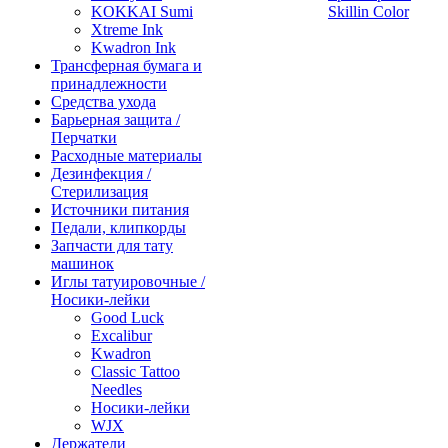
KOKKAI Sumi
Skillin Color
Xtreme Ink
Kwadron Ink
Трансферная бумага и
принадлежности
Средства ухода
Барьерная защита /
Перчатки
Расходные материалы
Дезинфекция /
Стерилизация
Источники питания
Педали, клипкорды
Запчасти для тату
машинок
Иглы татуировочные /
Носики-лейки
Good Luck
Excalibur
Kwadron
Classic Tattoo
Needles
Носики-лейки
WJX
Держатели