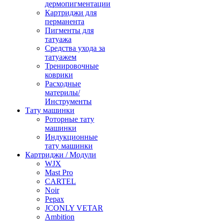
дермопигментации
Картриджи для
перманента
Пигменты для
татуажа
Средства ухода за
татуажем
Тренировочные
коврики
Расходные
материлы/
Инструменты
Тату машинки
Роторные тату
машинки
Индукционные
тату машинки
Картриджи / Модули
WJX
Mast Pro
CARTEL
Noir
Pepax
JCONLY VETAR
Ambition