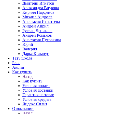
Дмитрий Игнатов
Александра Внукова
Кирилл Парфенов
Михаил Андреев
Анастасия Игнатьева
Андрей Април
Руслан Деникаев
Андрей Романов
Анастасия Пуговкина
Юрий
Валерия
Дарья Крампус
Тату школа
Блог
Акции
Как купить
Назад
Как купить
Условия оплаты
Условия доставки
Гарантия на товар
Условия кредита
Яндекс Сплит
О компании
Назад