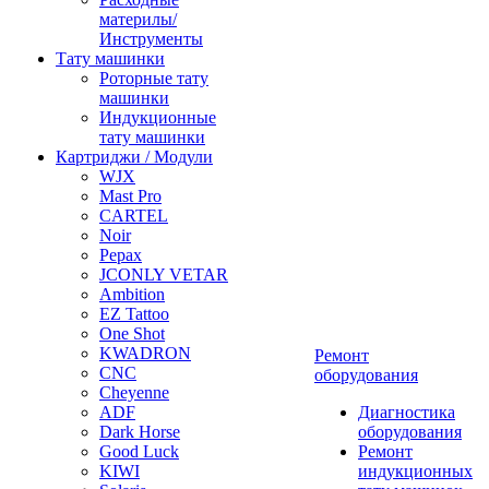
материлы/
Инструменты
Тату машинки
Роторные тату
машинки
Индукционные
тату машинки
Картриджи / Модули
WJX
Mast Pro
CARTEL
Noir
Pepax
JCONLY VETAR
Ambition
EZ Tattoo
One Shot
KWADRON
Ремонт
CNC
оборудования
Cheyenne
ADF
Диагностика
Dark Horse
оборудования
Good Luck
Ремонт
KIWI
индукционных