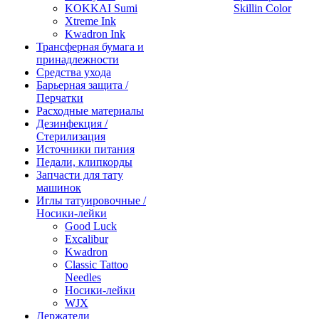
KOKKAI Sumi
Skillin Color
Xtreme Ink
Kwadron Ink
Трансферная бумага и
принадлежности
Средства ухода
Барьерная защита /
Перчатки
Расходные материалы
Дезинфекция /
Стерилизация
Источники питания
Педали, клипкорды
Запчасти для тату
машинок
Иглы татуировочные /
Носики-лейки
Good Luck
Excalibur
Kwadron
Classic Tattoo
Needles
Носики-лейки
WJX
Держатели