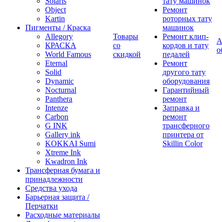
Solaris
тату машинок
Object
Ремонт
Kartin
роторных тату
Пигменты / Краска
машинок
Allegory
Товары
Ремонт клип-
А
КРАСКА
со
кордов и тату
о
World Famous
скидкой
педалей
Eternal
Ремонт
Solid
другого тату
Dynamic
оборудования
Nocturnal
Гарантийный
Panthera
ремонт
Intenze
Заправка и
Carbon
ремонт
G INK
трансферного
Gallery ink
принтера от
KOKKAI Sumi
Skillin Color
Xtreme Ink
Kwadron Ink
Трансферная бумага и
принадлежности
Средства ухода
Барьерная защита /
Перчатки
Расходные материалы