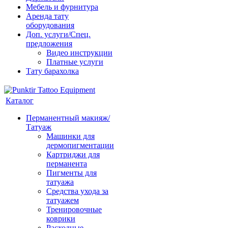
Мебель и фурнитура
Аренда тату
оборудования
Доп. услуги/Спец.
предложения
Видео инструкции
Платные услуги
Тату барахолка
Каталог
Перманентный макияж/
Татуаж
Машинки для
дермопигментации
Картриджи для
перманента
Пигменты для
татуажа
Средства ухода за
татуажем
Тренировочные
коврики
Расходные