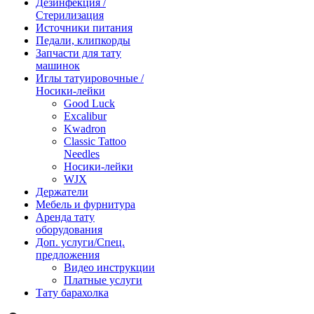
Дезинфекция /
Стерилизация
Источники питания
Педали, клипкорды
Запчасти для тату
машинок
Иглы татуировочные /
Носики-лейки
Good Luck
Excalibur
Kwadron
Classic Tattoo
Needles
Носики-лейки
WJX
Держатели
Мебель и фурнитура
Аренда тату
оборудования
Доп. услуги/Спец.
предложения
Видео инструкции
Платные услуги
Тату барахолка