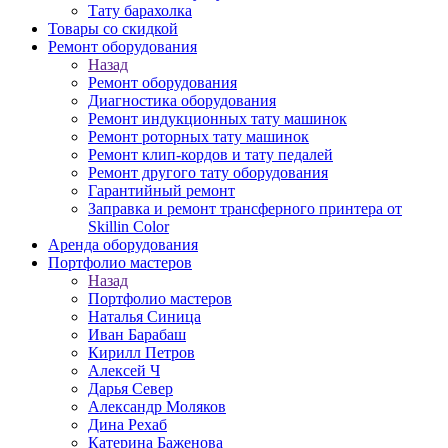
Тату барахолка
Товары со скидкой
Ремонт оборудования
Назад
Ремонт оборудования
Диагностика оборудования
Ремонт индукционных тату машинок
Ремонт роторных тату машинок
Ремонт клип-кордов и тату педалей
Ремонт другого тату оборудования
Гарантийный ремонт
Заправка и ремонт трансферного принтера от
Skillin Color
Аренда оборудования
Портфолио мастеров
Назад
Портфолио мастеров
Наталья Синица
Иван Барабаш
Кирилл Петров
Алексей Ч
Дарья Север
Александр Моляков
Дина Рехаб
Катерина Баженова