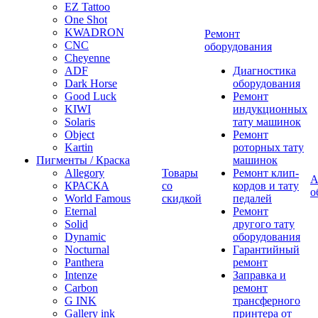
EZ Tattoo
One Shot
KWADRON
Ремонт
CNC
оборудования
Cheyenne
ADF
Диагностика
Dark Horse
оборудования
Good Luck
Ремонт
KIWI
индукционных
Solaris
тату машинок
Object
Ремонт
Kartin
роторных тату
Пигменты / Краска
машинок
Allegory
Товары
Ремонт клип-
А
КРАСКА
со
кордов и тату
о
World Famous
скидкой
педалей
Eternal
Ремонт
Solid
другого тату
Dynamic
оборудования
Nocturnal
Гарантийный
Panthera
ремонт
Intenze
Заправка и
Carbon
ремонт
G INK
трансферного
Gallery ink
принтера от