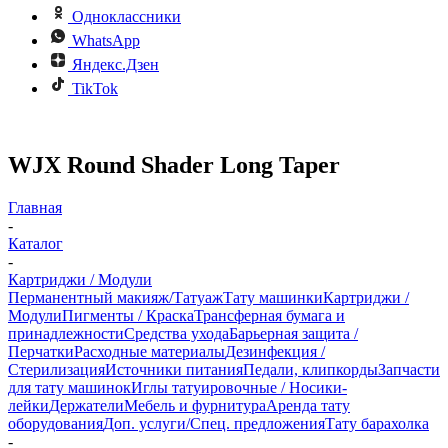
Одноклассники
WhatsApp
Яндекс.Дзен
TikTok
WJX Round Shader Long Taper
Главная
-
Каталог
-
Картриджи / Модули
Перманентный макияж/Татуаж
Тату машинки
Картриджи /
Модули
Пигменты / Краска
Трансферная бумага и
принадлежности
Средства ухода
Барьерная защита /
Перчатки
Расходные материалы
Дезинфекция /
Стерилизация
Источники питания
Педали, клипкорды
Запчасти
для тату машинок
Иглы татуировочные / Носики-
лейки
Держатели
Мебель и фурнитура
Аренда тату
оборудования
Доп. услуги/Спец. предложения
Тату барахолка
-