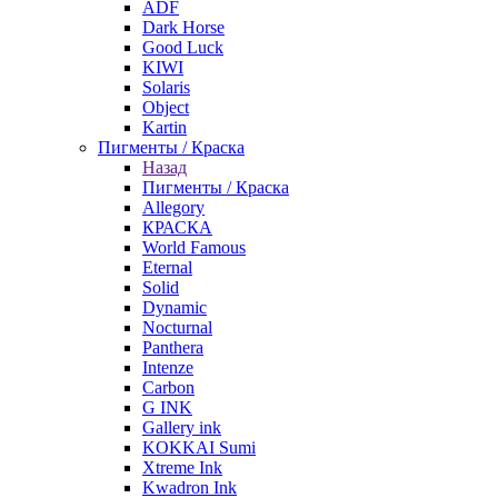
ADF
Dark Horse
Good Luck
KIWI
Solaris
Object
Kartin
Пигменты / Краска
Назад
Пигменты / Краска
Allegory
КРАСКА
World Famous
Eternal
Solid
Dynamic
Nocturnal
Panthera
Intenze
Carbon
G INK
Gallery ink
KOKKAI Sumi
Xtreme Ink
Kwadron Ink