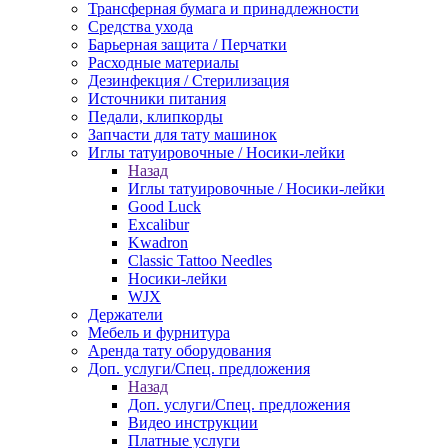
Трансферная бумага и принадлежности
Средства ухода
Барьерная защита / Перчатки
Расходные материалы
Дезинфекция / Стерилизация
Источники питания
Педали, клипкорды
Запчасти для тату машинок
Иглы татуировочные / Носики-лейки
Назад
Иглы татуировочные / Носики-лейки
Good Luck
Excalibur
Kwadron
Classic Tattoo Needles
Носики-лейки
WJX
Держатели
Мебель и фурнитура
Аренда тату оборудования
Доп. услуги/Спец. предложения
Назад
Доп. услуги/Спец. предложения
Видео инструкции
Платные услуги