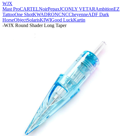
WJX
Mast Pro
CARTEL
Noir
Pepax
JCONLY VETAR
Ambition
EZ
Tattoo
One Shot
KWADRON
CNC
Cheyenne
ADF
Dark
Horse
Object
Solaris
KIWI
Good Luck
Kartin
-
WJX Round Shader Long Taper