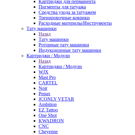
Картриджи для перманента
Пигменты для татуажа
Средства ухода за татуажем
Тренировочные коврики
Расходные материлы/Инструменты
Тату машинки
Назад
Тату машинки
Роторные тату машинки
Индукционные тату машинки
Картриджи / Модули
Назад
Картриджи / Модули
WJX
Mast Pro
CARTEL
Noir
Pepax
JCONLY VETAR
Ambition
EZ Tattoo
One Shot
KWADRON
CNC
Cheyenne