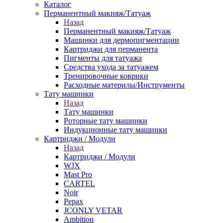
Каталог
Перманентный макияж/Татуаж
Назад
Перманентный макияж/Татуаж
Машинки для дермопигментации
Картриджи для перманента
Пигменты для татуажа
Средства ухода за татуажем
Тренировочные коврики
Расходные материлы/Инструменты
Тату машинки
Назад
Тату машинки
Роторные тату машинки
Индукционные тату машинки
Картриджи / Модули
Назад
Картриджи / Модули
WJX
Mast Pro
CARTEL
Noir
Pepax
JCONLY VETAR
Ambition