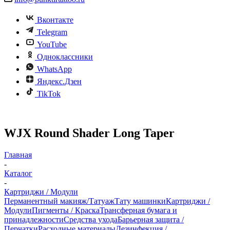
Вконтакте
Telegram
YouTube
Одноклассники
WhatsApp
Яндекс.Дзен
TikTok
WJX Round Shader Long Taper
Главная
-
Каталог
-
Картриджи / Модули
Перманентный макияж/Татуаж
Тату машинки
Картриджи /
Модули
Пигменты / Краска
Трансферная бумага и
принадлежности
Средства ухода
Барьерная защита /
Перчатки
Расходные материалы
Дезинфекция /