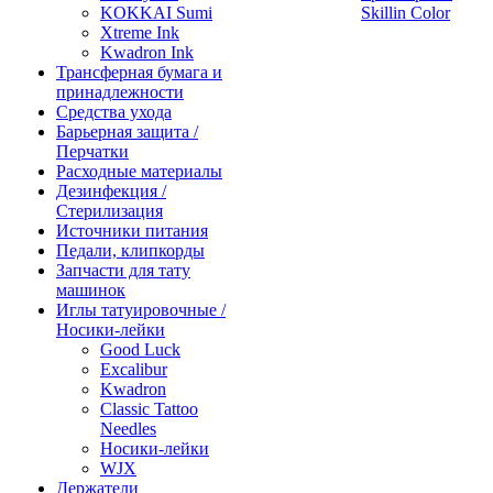
KOKKAI Sumi
Skillin Color
Xtreme Ink
Kwadron Ink
Трансферная бумага и
принадлежности
Средства ухода
Барьерная защита /
Перчатки
Расходные материалы
Дезинфекция /
Стерилизация
Источники питания
Педали, клипкорды
Запчасти для тату
машинок
Иглы татуировочные /
Носики-лейки
Good Luck
Excalibur
Kwadron
Classic Tattoo
Needles
Носики-лейки
WJX
Держатели