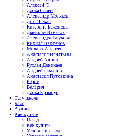
Алексей Ч
Дарья Север
Александр Моляков
Дина Рехаб
Катерина Баженова
Дмитрий Игнатов
Александра Внукова
Кирилл Парфенов
Михаил Андреев
Анастасия Игнатьева
Андрей Април
Руслан Деникаев
Андрей Романов
Анастасия Пуговкина
Юрий
Валерия
Дарья Крампус
Тату школа
Блог
Акции
Как купить
Назад
Как купить
Условия оплаты