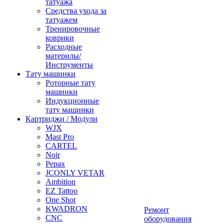
татуажа
Средства ухода за
татуажем
Тренировочные
коврики
Расходные
материлы/
Инструменты
Тату машинки
Роторные тату
машинки
Индукционные
тату машинки
Картриджи / Модули
WJX
Mast Pro
CARTEL
Noir
Pepax
JCONLY VETAR
Ambition
EZ Tattoo
One Shot
KWADRON
Ремонт
CNC
оборудования