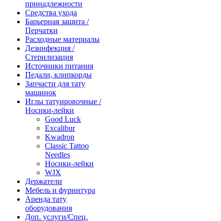
принадлежности
Средства ухода
Барьерная защита /
Перчатки
Расходные материалы
Дезинфекция /
Стерилизация
Источники питания
Педали, клипкорды
Запчасти для тату
машинок
Иглы татуировочные /
Носики-лейки
Good Luck
Excalibur
Kwadron
Classic Tattoo
Needles
Носики-лейки
WJX
Держатели
Мебель и фурнитура
Аренда тату
оборудования
Доп. услуги/Спец.