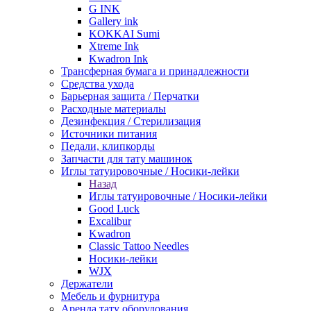
G INK
Gallery ink
KOKKAI Sumi
Xtreme Ink
Kwadron Ink
Трансферная бумага и принадлежности
Средства ухода
Барьерная защита / Перчатки
Расходные материалы
Дезинфекция / Стерилизация
Источники питания
Педали, клипкорды
Запчасти для тату машинок
Иглы татуировочные / Носики-лейки
Назад
Иглы татуировочные / Носики-лейки
Good Luck
Excalibur
Kwadron
Classic Tattoo Needles
Носики-лейки
WJX
Держатели
Мебель и фурнитура
Аренда тату оборудования