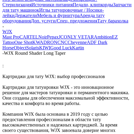
Стерилизация
Источники питания
Педали, клипкорды
Запчасти
для тату машинок
Иглы татуировочные / Носики-
лейки
Держатели
Мебель и фурнитура
Аренда тату
оборудования
Доп. услуги/Спец. предложения
Тату барахолка
-
WJX
Mast Pro
CARTEL
Noir
Pepax
JCONLY VETAR
Ambition
EZ
Tattoo
One Shot
KWADRON
CNC
Cheyenne
ADF
Dark
Horse
Object
Solaris
KIWI
Good Luck
Kartin
-
WJX Round Shader Long Taper
:
Картриджи для тату WJX: выбор профессионалов
Картриджи для татуировки WJX - это инновационное
решение для мастеров татуировки и перманентного макияжа.
Они созданы для обеспечения максимальной эффективности,
качества и комфорта во время работы.
Компания WJX была основана в 2019 году с целью
предоставления профессионалам в области тату
высококачественных и надежных картриджей. За время
своего существования, WJX завоевала доверие многих