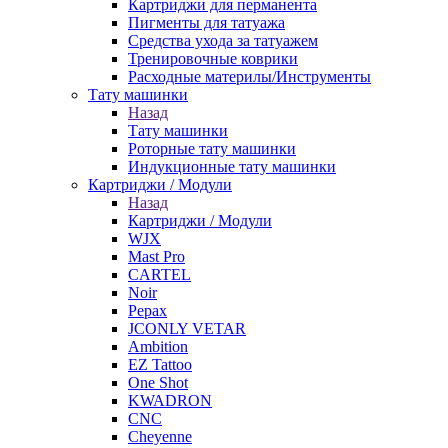
Картриджи для перманента
Пигменты для татуажа
Средства ухода за татуажем
Тренировочные коврики
Расходные материлы/Инструменты
Тату машинки
Назад
Тату машинки
Роторные тату машинки
Индукционные тату машинки
Картриджи / Модули
Назад
Картриджи / Модули
WJX
Mast Pro
CARTEL
Noir
Pepax
JCONLY VETAR
Ambition
EZ Tattoo
One Shot
KWADRON
CNC
Cheyenne