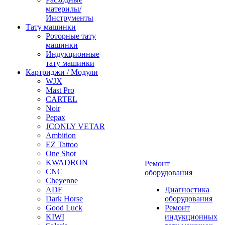
материлы/
Инструменты
Тату машинки
Роторные тату
машинки
Индукционные
тату машинки
Картриджи / Модули
WJX
Mast Pro
CARTEL
Noir
Pepax
JCONLY VETAR
Ambition
EZ Tattoo
One Shot
KWADRON
Ремонт
CNC
оборудования
Cheyenne
ADF
Диагностика
Dark Horse
оборудования
Good Luck
Ремонт
KIWI
индукционных