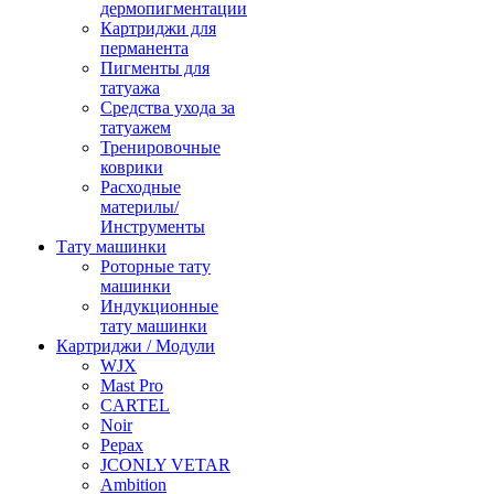
дермопигментации
Картриджи для
перманента
Пигменты для
татуажа
Средства ухода за
татуажем
Тренировочные
коврики
Расходные
материлы/
Инструменты
Тату машинки
Роторные тату
машинки
Индукционные
тату машинки
Картриджи / Модули
WJX
Mast Pro
CARTEL
Noir
Pepax
JCONLY VETAR
Ambition