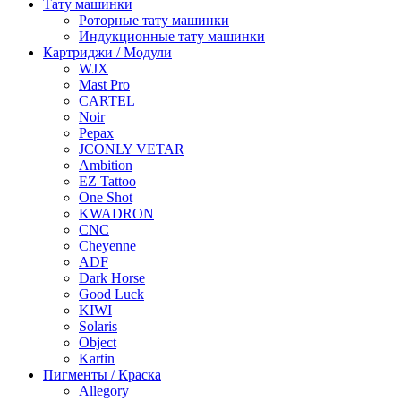
Тату машинки
Роторные тату машинки
Индукционные тату машинки
Картриджи / Модули
WJX
Mast Pro
CARTEL
Noir
Pepax
JCONLY VETAR
Ambition
EZ Tattoo
One Shot
KWADRON
CNC
Cheyenne
ADF
Dark Horse
Good Luck
KIWI
Solaris
Object
Kartin
Пигменты / Краска
Allegory