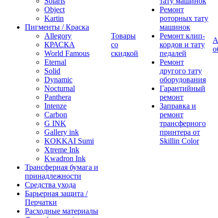
Solaris
тату машинок
Object
Ремонт
Kartin
роторных тату
Пигменты / Краска
машинок
Allegory
Товары
Ремонт клип-
А
КРАСКА
со
кордов и тату
о
World Famous
скидкой
педалей
Eternal
Ремонт
Solid
другого тату
Dynamic
оборудования
Nocturnal
Гарантийный
Panthera
ремонт
Intenze
Заправка и
Carbon
ремонт
G INK
трансферного
Gallery ink
принтера от
KOKKAI Sumi
Skillin Color
Xtreme Ink
Kwadron Ink
Трансферная бумага и
принадлежности
Средства ухода
Барьерная защита /
Перчатки
Расходные материалы