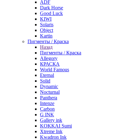
ADF
Dark Horse
Good Luck
KIWI
Solaris
Object
Kartin
Пигменты / Краска
Назад
Пигменты / Краска
Allegory
КРАСКА
World Famous
Eternal
Solid
Dynamic
Nocturnal
Panthera
Intenze
Carbon
G INK
Gallery ink
KOKKAI Sumi
Xtreme Ink
Kwadron Ink