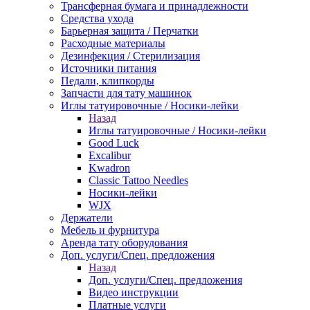
Трансферная бумага и принадлежности
Средства ухода
Барьерная защита / Перчатки
Расходные материалы
Дезинфекция / Стерилизация
Источники питания
Педали, клипкорды
Запчасти для тату машинок
Иглы татуировочные / Носики-лейки
Назад
Иглы татуировочные / Носики-лейки
Good Luck
Excalibur
Kwadron
Classic Tattoo Needles
Носики-лейки
WJX
Держатели
Мебель и фурнитура
Аренда тату оборудования
Доп. услуги/Спец. предложения
Назад
Доп. услуги/Спец. предложения
Видео инструкции
Платные услуги