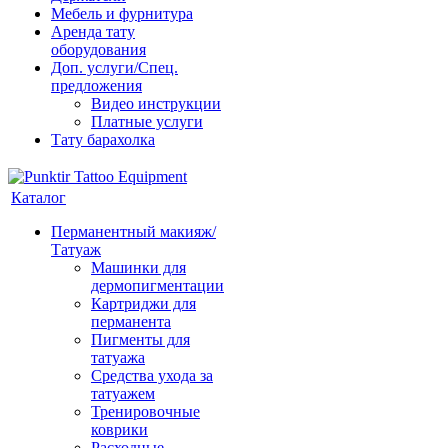
Мебель и фурнитура
Аренда тату
оборудования
Доп. услуги/Спец.
предложения
Видео инструкции
Платные услуги
Тату барахолка
Каталог
Перманентный макияж/
Татуаж
Машинки для
дермопигментации
Картриджи для
перманента
Пигменты для
татуажа
Средства ухода за
татуажем
Тренировочные
коврики
Расходные