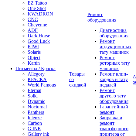
EZ Tattoo
One Shot
KWADRON
Ремонт
CNC
оборудования
Cheyenne
ADF
Диагностика
Dark Horse
оборудования
Good Luck
Ремонт
KIWI
индукционных
Solaris
тату машинок
Object
Ремонт
Kartin
роторных тату
Пигменты / Краска
машинок
Allegory
Товары
Ремонт клип-
А
КРАСКА
со
кордов и тату
о
World Famous
скидкой
педалей
Eternal
Ремонт
Solid
другого тату
Dynamic
оборудования
Nocturnal
Гарантийный
Panthera
ремонт
Intenze
Заправка и
Carbon
ремонт
G INK
трансферного
Gallery ink
принтера от