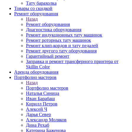
Тату барахолка
Товары со скидкой
Ремонт оборудования
Назад
Ремонт оборудования
Диагностика оборудования
Ремонт индукционных тату машинок
Ремонт роторных тату машинок
Ремонт клип-кордов и тату педалей
Ремонт другого тату оборудования
Гарантийный ремонт
Заправка и ремонт трансферного принтера от
Skillin Color
Аренда оборудования
Портфолио мастеров
Назад
Портфолио мастеров
Наталья Синица
Иван Барабаш
Кирилл Петров
Алексей Ч
Дарья Север
Александр Моляков
Дина Рехаб
Катерина Баженова