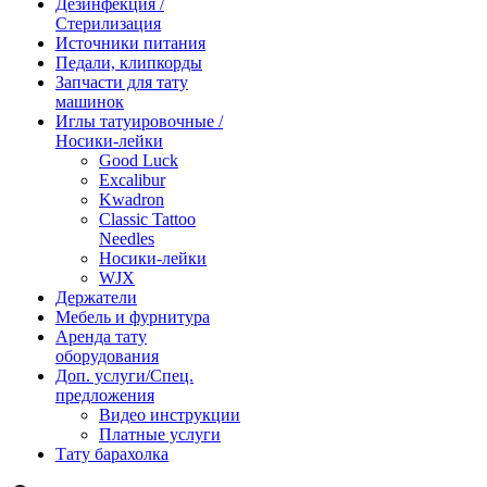
Дезинфекция /
Стерилизация
Источники питания
Педали, клипкорды
Запчасти для тату
машинок
Иглы татуировочные /
Носики-лейки
Good Luck
Excalibur
Kwadron
Classic Tattoo
Needles
Носики-лейки
WJX
Держатели
Мебель и фурнитура
Аренда тату
оборудования
Доп. услуги/Спец.
предложения
Видео инструкции
Платные услуги
Тату барахолка