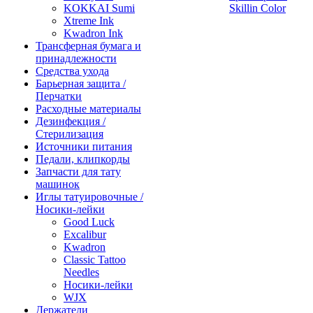
KOKKAI Sumi
Skillin Color
Xtreme Ink
Kwadron Ink
Трансферная бумага и
принадлежности
Средства ухода
Барьерная защита /
Перчатки
Расходные материалы
Дезинфекция /
Стерилизация
Источники питания
Педали, клипкорды
Запчасти для тату
машинок
Иглы татуировочные /
Носики-лейки
Good Luck
Excalibur
Kwadron
Classic Tattoo
Needles
Носики-лейки
WJX
Держатели