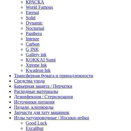
КРАСКА
World Famous
Eternal
Solid
Dynamic
Nocturnal
Panthera
Intenze
Carbon
G INK
Gallery ink
KOKKAI Sumi
Xtreme Ink
Kwadron Ink
Трансферная бумага и принадлежности
Средства ухода
Барьерная защита / Перчатки
Расходные материалы
Дезинфекция / Стерилизация
Источники питания
Педали, клипкорды
Запчасти для тату машинок
Иглы татуировочные / Носики-лейки
Good Luck
Excalibur