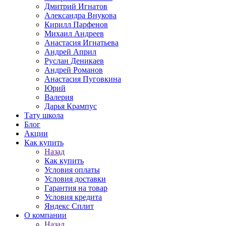
Дмитрий Игнатов
Александра Внукова
Кирилл Парфенов
Михаил Андреев
Анастасия Игнатьева
Андрей Април
Руслан Деникаев
Андрей Романов
Анастасия Пуговкина
Юрий
Валерия
Дарья Крампус
Тату школа
Блог
Акции
Как купить
Назад
Как купить
Условия оплаты
Условия доставки
Гарантия на товар
Условия кредита
Яндекс Сплит
О компании
Назад