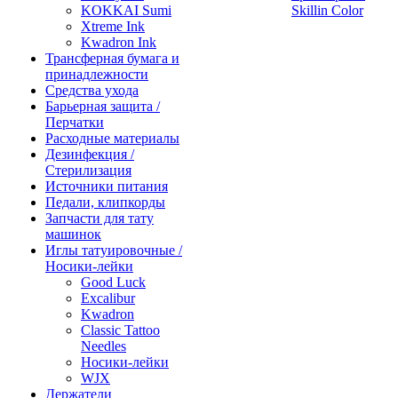
KOKKAI Sumi
Skillin Color
Xtreme Ink
Kwadron Ink
Трансферная бумага и
принадлежности
Средства ухода
Барьерная защита /
Перчатки
Расходные материалы
Дезинфекция /
Стерилизация
Источники питания
Педали, клипкорды
Запчасти для тату
машинок
Иглы татуировочные /
Носики-лейки
Good Luck
Excalibur
Kwadron
Classic Tattoo
Needles
Носики-лейки
WJX
Держатели