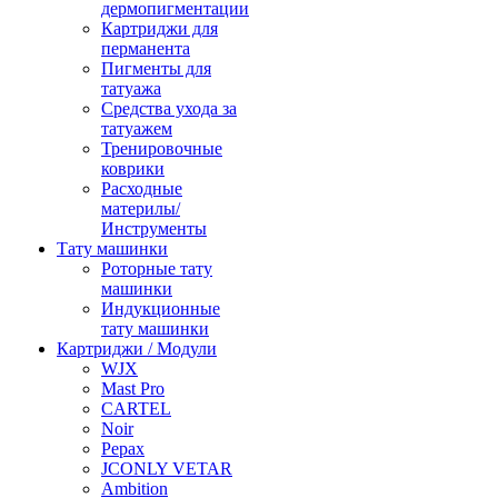
дермопигментации
Картриджи для
перманента
Пигменты для
татуажа
Средства ухода за
татуажем
Тренировочные
коврики
Расходные
материлы/
Инструменты
Тату машинки
Роторные тату
машинки
Индукционные
тату машинки
Картриджи / Модули
WJX
Mast Pro
CARTEL
Noir
Pepax
JCONLY VETAR
Ambition