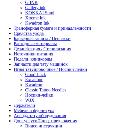
G INK
Gallery ink
KOKKAI Sumi
Xtreme Ink
Kwadron Ink
Трансферная бумага и принадлежности
Средства ухода
Барьерная защита / Перчатки
Расходные материалы
Дезинфекция / Стерилизация
Источники питания
Педали, клипкорды
Запчасти для тату машинок
Иглы татуировочные / Носики-лейки
Good Luck
Excalibur
Kwadron
Classic Tattoo Needles
Носики-лейки
WJX
Держатели
Мебель и фурнитура
Аренда тату оборудования
Доп. услуги/Спец. предложения
Видео инструкции