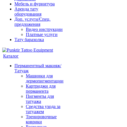
Мебель и фурнитура
Аренда тату
оборудования
Доп. услуги/Спец.
предложения
Видео инструкции
Платные услуги
Тату барахолка
Каталог
Перманентный макияж/
Татуаж
Машинки для
дермопигментации
Картриджи для
перманента
Пигменты для
татуажа
Средства ухода за
татуажем
Тренировочные
коврики
Расходные