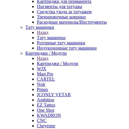
Картриджи для перманента
Пигменты для татуажа
Средства ухода за татуажем
Тренировочные коврики
Расходные материлы/Инструменты
Тату машинки
Назад
Тату машинки
Роторные тату машинки
Индукционные тату машинки
Картриджи / Модули
Назад
Картриджи / Модули
WJX
Mast Pro
CARTEL
Noir
Pepax
JCONLY VETAR
Ambition
EZ Tattoo
One Shot
KWADRON
CNC
Cheyenne