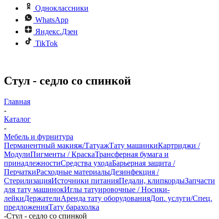
Одноклассники
WhatsApp
Яндекс.Дзен
TikTok
Стул - седло со спинкой
Главная
-
Каталог
-
Мебель и фурнитура
Перманентный макияж/Татуаж
Тату машинки
Картриджи /
Модули
Пигменты / Краска
Трансферная бумага и
принадлежности
Средства ухода
Барьерная защита /
Перчатки
Расходные материалы
Дезинфекция /
Стерилизация
Источники питания
Педали, клипкорды
Запчасти
для тату машинок
Иглы татуировочные / Носики-
лейки
Держатели
Аренда тату оборудования
Доп. услуги/Спец.
предложения
Тату барахолка
-
Стул - седло со спинкой