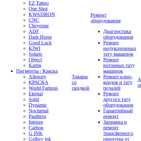
EZ Tattoo
One Shot
KWADRON
Ремонт
CNC
оборудования
Cheyenne
ADF
Диагностика
Dark Horse
оборудования
Good Luck
Ремонт
KIWI
индукционных
Solaris
тату машинок
Object
Ремонт
Kartin
роторных тату
Пигменты / Краска
машинок
Allegory
Товары
Ремонт клип-
А
КРАСКА
со
кордов и тату
о
World Famous
скидкой
педалей
Eternal
Ремонт
Solid
другого тату
Dynamic
оборудования
Nocturnal
Гарантийный
Panthera
ремонт
Intenze
Заправка и
Carbon
ремонт
G INK
трансферного
Gallery ink
принтера от