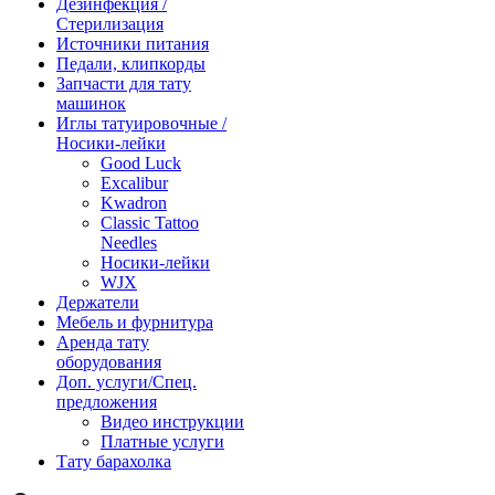
Дезинфекция /
Стерилизация
Источники питания
Педали, клипкорды
Запчасти для тату
машинок
Иглы татуировочные /
Носики-лейки
Good Luck
Excalibur
Kwadron
Classic Tattoo
Needles
Носики-лейки
WJX
Держатели
Мебель и фурнитура
Аренда тату
оборудования
Доп. услуги/Спец.
предложения
Видео инструкции
Платные услуги
Тату барахолка