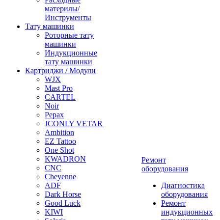
материлы/
Инструменты
Тату машинки
Роторные тату
машинки
Индукционные
тату машинки
Картриджи / Модули
WJX
Mast Pro
CARTEL
Noir
Pepax
JCONLY VETAR
Ambition
EZ Tattoo
One Shot
KWADRON
Ремонт
CNC
оборудования
Cheyenne
ADF
Диагностика
Dark Horse
оборудования
Good Luck
Ремонт
KIWI
индукционных