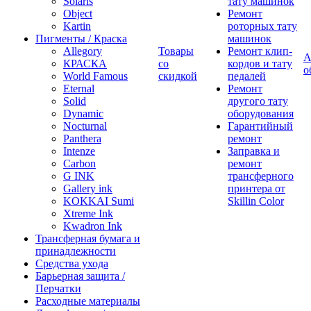
Solaris
тату машинок
Object
Ремонт
Kartin
роторных тату
Пигменты / Краска
машинок
Allegory
Товары
Ремонт клип-
А
КРАСКА
со
кордов и тату
о
World Famous
скидкой
педалей
Eternal
Ремонт
Solid
другого тату
Dynamic
оборудования
Nocturnal
Гарантийный
Panthera
ремонт
Intenze
Заправка и
Carbon
ремонт
G INK
трансферного
Gallery ink
принтера от
KOKKAI Sumi
Skillin Color
Xtreme Ink
Kwadron Ink
Трансферная бумага и
принадлежности
Средства ухода
Барьерная защита /
Перчатки
Расходные материалы