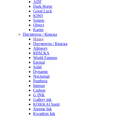
ADF
Dark Horse
Good Luck
KIWI
Solaris
Object
Kartin
Пигменты / Краска
Назад
Пигменты / Краска
Allegory
КРАСКА
World Famous
Eternal
Solid
Dynamic
Nocturnal
Panthera
Intenze
Carbon
G INK
Gallery ink
KOKKAI Sumi
Xtreme Ink
Kwadron Ink