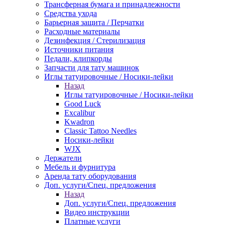
Трансферная бумага и принадлежности
Средства ухода
Барьерная защита / Перчатки
Расходные материалы
Дезинфекция / Стерилизация
Источники питания
Педали, клипкорды
Запчасти для тату машинок
Иглы татуировочные / Носики-лейки
Назад
Иглы татуировочные / Носики-лейки
Good Luck
Excalibur
Kwadron
Classic Tattoo Needles
Носики-лейки
WJX
Держатели
Мебель и фурнитура
Аренда тату оборудования
Доп. услуги/Спец. предложения
Назад
Доп. услуги/Спец. предложения
Видео инструкции
Платные услуги