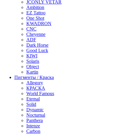
JCONLY VETAR
Ambition
EZ Tattoo
One Shot
KWADRON
CNC
Cheyenne
ADF
Dark Horse
Good Luck
KIWI
Solaris
Object
Kartin
Пигменты / Краска
Allegory
КРАСКА
World Famous
Eternal
Solid
Dynamic
Nocturnal
Panthera
Intenze
Carbon