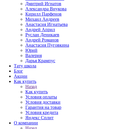
Дмитрий Игнатов
Александра Внукова
Кирилл Парфенов
Михаил Андреев
Анастасия Игнатьева
Андрей Април
Руслан Деникаев
Андрей Романов
Анастасия Пуговкина
Юрий
Валерия
Дарья Крампус
Тату школа
Блог
Акции
Как купить
Назад
Как купить
Условия оплаты
Условия доставки
Гарантия на товар
Условия кредита
Яндекс Сплит
О компании
Назад