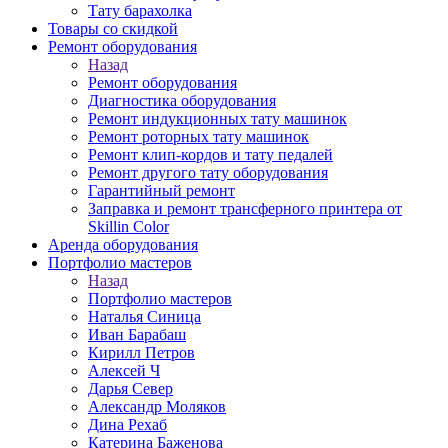
Тату барахолка
Товары со скидкой
Ремонт оборудования
Назад
Ремонт оборудования
Диагностика оборудования
Ремонт индукционных тату машинок
Ремонт роторных тату машинок
Ремонт клип-кордов и тату педалей
Ремонт другого тату оборудования
Гарантийный ремонт
Заправка и ремонт трансферного принтера от
Skillin Color
Аренда оборудования
Портфолио мастеров
Назад
Портфолио мастеров
Наталья Синица
Иван Барабаш
Кирилл Петров
Алексей Ч
Дарья Север
Александр Моляков
Дина Рехаб
Катерина Баженова