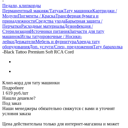
-
Педали, клипкорды
Перманентный макияж/Татуаж
Тату машинки
Картриджи /
Модули
Пигменты / Краска
Трансферная бумага и
принадлежности
Средства ухода
Барьерная защита /
Перчатки
Расходные материалы
Дезинфекция /
Стерилизация
Источники питания
Запчасти для тату
машинок
Иглы татуировочные / Носики-
лейки
Держатели
Мебель и фурнитура
Аренда тату
оборудования
Доп. услуги/Спец. предложения
Тату барахолка
-
Black Tattoo Premium Soft RCA Cord
Клип-корд для тату машинки
Подробнее
1 619
руб.
/шт
Нашли дешевле?
Под заказ
Наши менеджеры обязательно свяжутся с вами и уточнят
условия заказа
Цена действительна только для интернет-магазина и может