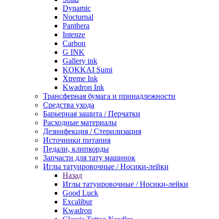
Dynamic
Nocturnal
Panthera
Intenze
Carbon
G INK
Gallery ink
KOKKAI Sumi
Xtreme Ink
Kwadron Ink
Трансферная бумага и принадлежности
Средства ухода
Барьерная защита / Перчатки
Расходные материалы
Дезинфекция / Стерилизация
Источники питания
Педали, клипкорды
Запчасти для тату машинок
Иглы татуировочные / Носики-лейки
Назад
Иглы татуировочные / Носики-лейки
Good Luck
Excalibur
Kwadron