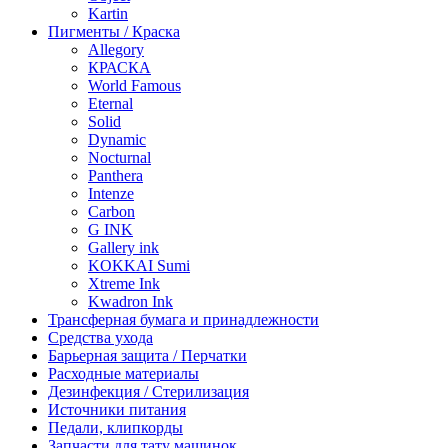
Kartin
Пигменты / Краска
Allegory
КРАСКА
World Famous
Eternal
Solid
Dynamic
Nocturnal
Panthera
Intenze
Carbon
G INK
Gallery ink
KOKKAI Sumi
Xtreme Ink
Kwadron Ink
Трансферная бумага и принадлежности
Средства ухода
Барьерная защита / Перчатки
Расходные материалы
Дезинфекция / Стерилизация
Источники питания
Педали, клипкорды
Запчасти для тату машинок