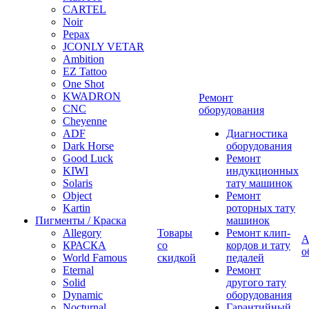
CARTEL
Noir
Pepax
JCONLY VETAR
Ambition
EZ Tattoo
One Shot
KWADRON
Ремонт
CNC
оборудования
Cheyenne
ADF
Диагностика
Dark Horse
оборудования
Good Luck
Ремонт
KIWI
индукционных
Solaris
тату машинок
Object
Ремонт
Kartin
роторных тату
Пигменты / Краска
машинок
Allegory
Товары
Ремонт клип-
А
КРАСКА
со
кордов и тату
о
World Famous
скидкой
педалей
Eternal
Ремонт
Solid
другого тату
Dynamic
оборудования
Nocturnal
Гарантийный