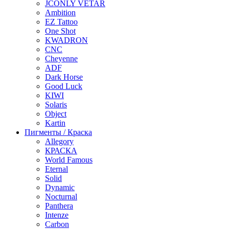
JCONLY VETAR
Ambition
EZ Tattoo
One Shot
KWADRON
CNC
Cheyenne
ADF
Dark Horse
Good Luck
KIWI
Solaris
Object
Kartin
Пигменты / Краска
Allegory
КРАСКА
World Famous
Eternal
Solid
Dynamic
Nocturnal
Panthera
Intenze
Carbon