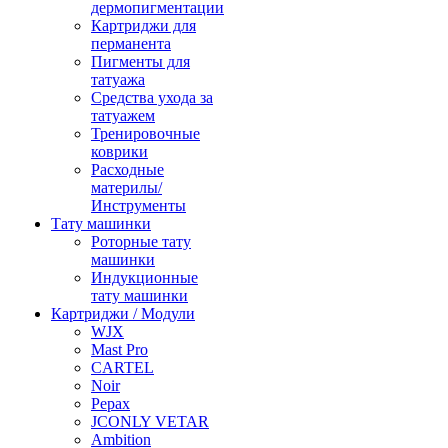
дермопигментации
Картриджи для
перманента
Пигменты для
татуажа
Средства ухода за
татуажем
Тренировочные
коврики
Расходные
материлы/
Инструменты
Тату машинки
Роторные тату
машинки
Индукционные
тату машинки
Картриджи / Модули
WJX
Mast Pro
CARTEL
Noir
Pepax
JCONLY VETAR
Ambition