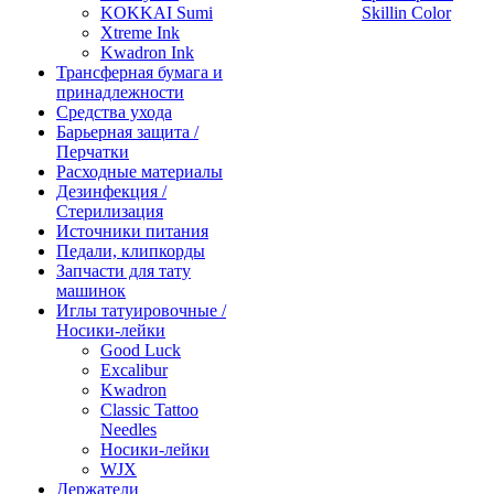
KOKKAI Sumi
Skillin Color
Xtreme Ink
Kwadron Ink
Трансферная бумага и
принадлежности
Средства ухода
Барьерная защита /
Перчатки
Расходные материалы
Дезинфекция /
Стерилизация
Источники питания
Педали, клипкорды
Запчасти для тату
машинок
Иглы татуировочные /
Носики-лейки
Good Luck
Excalibur
Kwadron
Classic Tattoo
Needles
Носики-лейки
WJX
Держатели