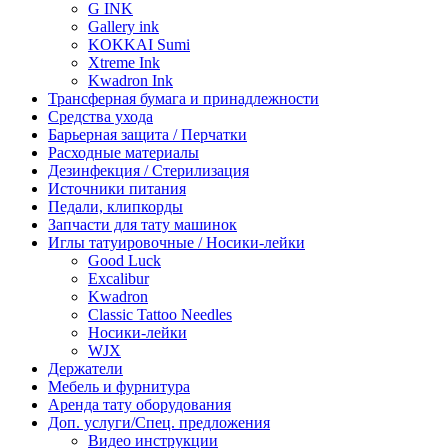
G INK
Gallery ink
KOKKAI Sumi
Xtreme Ink
Kwadron Ink
Трансферная бумага и принадлежности
Средства ухода
Барьерная защита / Перчатки
Расходные материалы
Дезинфекция / Стерилизация
Источники питания
Педали, клипкорды
Запчасти для тату машинок
Иглы татуировочные / Носики-лейки
Good Luck
Excalibur
Kwadron
Classic Tattoo Needles
Носики-лейки
WJX
Держатели
Мебель и фурнитура
Аренда тату оборудования
Доп. услуги/Спец. предложения
Видео инструкции