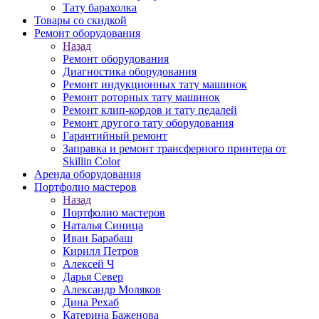
Тату барахолка
Товары со скидкой
Ремонт оборудования
Назад
Ремонт оборудования
Диагностика оборудования
Ремонт индукционных тату машинок
Ремонт роторных тату машинок
Ремонт клип-кордов и тату педалей
Ремонт другого тату оборудования
Гарантийный ремонт
Заправка и ремонт трансферного принтера от
Skillin Color
Аренда оборудования
Портфолио мастеров
Назад
Портфолио мастеров
Наталья Синица
Иван Барабаш
Кирилл Петров
Алексей Ч
Дарья Север
Александр Моляков
Дина Рехаб
Катерина Баженова