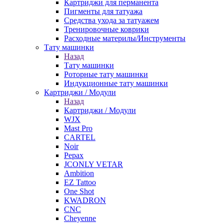
Картриджи для перманента
Пигменты для татуажа
Средства ухода за татуажем
Тренировочные коврики
Расходные материлы/Инструменты
Тату машинки
Назад
Тату машинки
Роторные тату машинки
Индукционные тату машинки
Картриджи / Модули
Назад
Картриджи / Модули
WJX
Mast Pro
CARTEL
Noir
Pepax
JCONLY VETAR
Ambition
EZ Tattoo
One Shot
KWADRON
CNC
Cheyenne