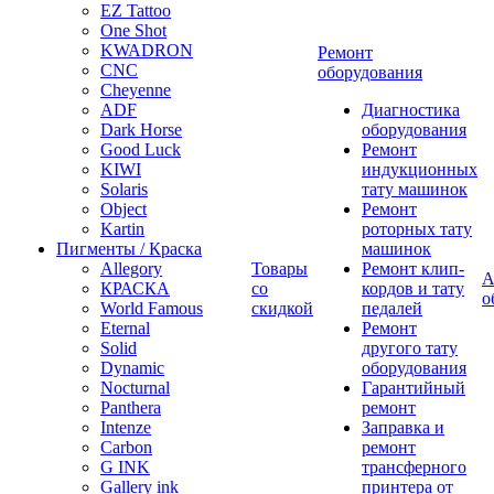
EZ Tattoo
One Shot
KWADRON
Ремонт
CNC
оборудования
Cheyenne
ADF
Диагностика
Dark Horse
оборудования
Good Luck
Ремонт
KIWI
индукционных
Solaris
тату машинок
Object
Ремонт
Kartin
роторных тату
Пигменты / Краска
машинок
Allegory
Товары
Ремонт клип-
А
КРАСКА
со
кордов и тату
о
World Famous
скидкой
педалей
Eternal
Ремонт
Solid
другого тату
Dynamic
оборудования
Nocturnal
Гарантийный
Panthera
ремонт
Intenze
Заправка и
Carbon
ремонт
G INK
трансферного
Gallery ink
принтера от