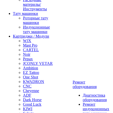
материлы/
Инструменты
Тату машинки
Роторные тату
машинки
Индукционные
тату машинки
Картриджи / Модули
WJX
Mast Pro
CARTEL
Noir
Pepax
JCONLY VETAR
Ambition
EZ Tattoo
One Shot
KWADRON
Ремонт
CNC
оборудования
Cheyenne
ADF
Диагностика
Dark Horse
оборудования
Good Luck
Ремонт
KIWI
индукционных