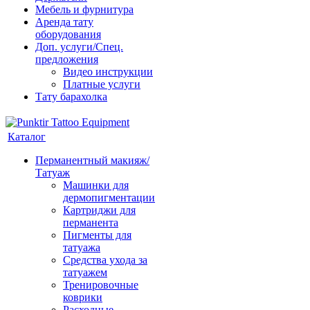
Мебель и фурнитура
Аренда тату
оборудования
Доп. услуги/Спец.
предложения
Видео инструкции
Платные услуги
Тату барахолка
Каталог
Перманентный макияж/
Татуаж
Машинки для
дермопигментации
Картриджи для
перманента
Пигменты для
татуажа
Средства ухода за
татуажем
Тренировочные
коврики
Расходные