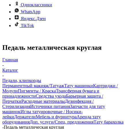
Одноклассники
WhatsApp
Яндекс.Дзен
TikTok
Педаль металлическая круглая
Главная
-
Каталог
-
Педали, клипкорды
Перманентный макияж/Татуаж
Тату машинки
Картриджи /
Модули
Пигменты / Краска
Трансферная бумага и
принадлежности
Средства ухода
Барьерная защита /
Перчатки
Расходные материалы
Дезинфекция /
Стерилизация
Источники питания
Запчасти для тату
машинок
Иглы татуировочные / Носики-
лейки
Держатели
Мебель и фурнитура
Аренда тату
оборудования
Доп. услуги/Спец. предложения
Тату барахолка
-
Педаль металлическая круглая