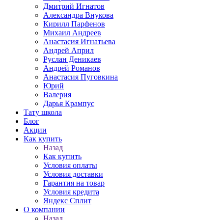
Дмитрий Игнатов
Александра Внукова
Кирилл Парфенов
Михаил Андреев
Анастасия Игнатьева
Андрей Април
Руслан Деникаев
Андрей Романов
Анастасия Пуговкина
Юрий
Валерия
Дарья Крампус
Тату школа
Блог
Акции
Как купить
Назад
Как купить
Условия оплаты
Условия доставки
Гарантия на товар
Условия кредита
Яндекс Сплит
О компании
Назад