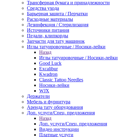
Трансферная бумага и принадлежности
Средства ухода
Барьерная защита / Перчатки
Расходные материалы
Дезинфекция / Стерилизация
Источники питания
Педали, клипкорды
Запчасти для тату машинок
Иглы татуировочные / Носики-лейки
Назад
Иглы татуировочные / Носики-лейки
Good Luck
Excalibur
Kwadron
Classic Tattoo Needles
Носики-лейки
WJX
Держатели
Мебель и фурнитура
Аренда тату оборудования
Доп. услуги/Спец. предложения
Назад
Доп. услуги/Спец. предложения
Видео инструкции
Платные услуги