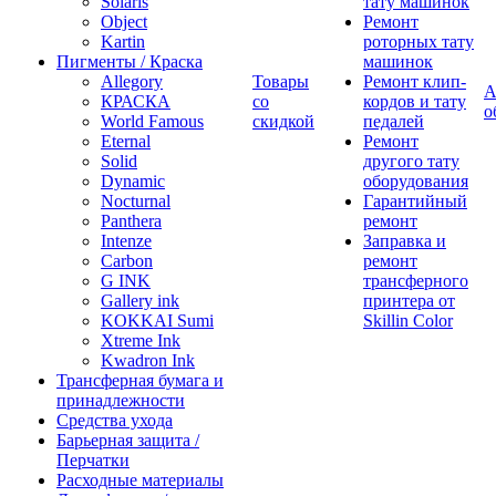
Solaris
тату машинок
Object
Ремонт
Kartin
роторных тату
Пигменты / Краска
машинок
Allegory
Товары
Ремонт клип-
А
КРАСКА
со
кордов и тату
о
World Famous
скидкой
педалей
Eternal
Ремонт
Solid
другого тату
Dynamic
оборудования
Nocturnal
Гарантийный
Panthera
ремонт
Intenze
Заправка и
Carbon
ремонт
G INK
трансферного
Gallery ink
принтера от
KOKKAI Sumi
Skillin Color
Xtreme Ink
Kwadron Ink
Трансферная бумага и
принадлежности
Средства ухода
Барьерная защита /
Перчатки
Расходные материалы