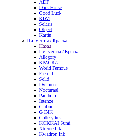
ADF
Dark Horse
Good Luck
KIWI
Solaris
Object
Kartin
Пигменты / Краска
Назад
Пигменты / Краска
Allegory
КРАСКА
World Famous
Eternal
Solid
Dynamic
Nocturnal
Panthera
Intenze
Carbon
G INK
Gallery ink
KOKKAI Sumi
Xtreme Ink
Kwadron Ink