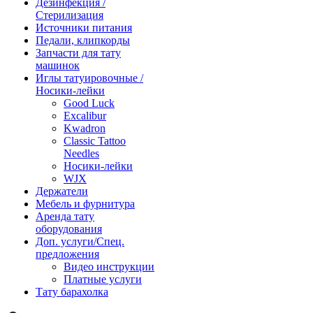
Дезинфекция /
Стерилизация
Источники питания
Педали, клипкорды
Запчасти для тату
машинок
Иглы татуировочные /
Носики-лейки
Good Luck
Excalibur
Kwadron
Classic Tattoo
Needles
Носики-лейки
WJX
Держатели
Мебель и фурнитура
Аренда тату
оборудования
Доп. услуги/Спец.
предложения
Видео инструкции
Платные услуги
Тату барахолка