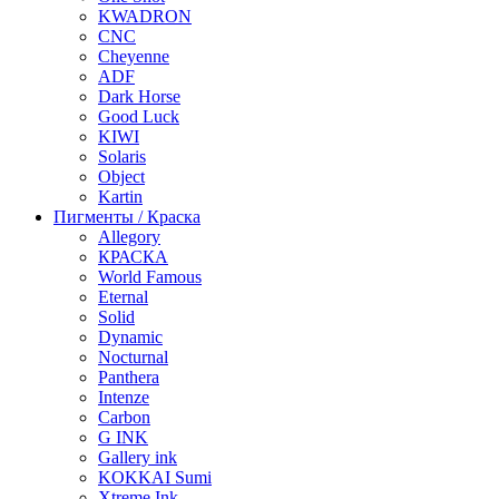
KWADRON
CNC
Cheyenne
ADF
Dark Horse
Good Luck
KIWI
Solaris
Object
Kartin
Пигменты / Краска
Allegory
КРАСКА
World Famous
Eternal
Solid
Dynamic
Nocturnal
Panthera
Intenze
Carbon
G INK
Gallery ink
KOKKAI Sumi
Xtreme Ink