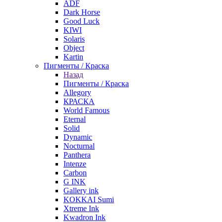
ADF
Dark Horse
Good Luck
KIWI
Solaris
Object
Kartin
Пигменты / Краска
Назад
Пигменты / Краска
Allegory
КРАСКА
World Famous
Eternal
Solid
Dynamic
Nocturnal
Panthera
Intenze
Carbon
G INK
Gallery ink
KOKKAI Sumi
Xtreme Ink
Kwadron Ink