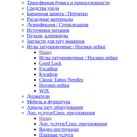
Трансферная бумага и принадлежности
Средства ухода
Барьерная защита / Перчатки
Расходные материалы
Дезинфекция / Стерилизация
Источники питания
Педали, клипкорды
Запчасти для тату машинок
Иглы татуировочные / Носики-лейки
Назад
Иглы татуировочные / Носики-лейки
Good Luck
Excalibur
Kwadron
Classic Tattoo Needles
Носики-лейки
WJX
Держатели
Мебель и фурнитура
Аренда тату оборудования
Доп. услуги/Спец. предложения
Назад
Доп. услуги/Спец. предложения
Видео инструкции
Платные услуги