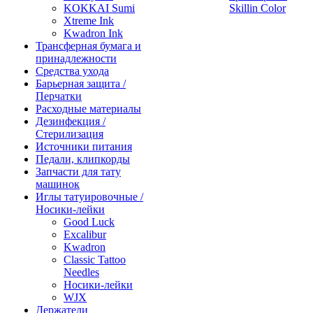
KOKKAI Sumi
Skillin Color
Xtreme Ink
Kwadron Ink
Трансферная бумага и
принадлежности
Средства ухода
Барьерная защита /
Перчатки
Расходные материалы
Дезинфекция /
Стерилизация
Источники питания
Педали, клипкорды
Запчасти для тату
машинок
Иглы татуировочные /
Носики-лейки
Good Luck
Excalibur
Kwadron
Classic Tattoo
Needles
Носики-лейки
WJX
Держатели