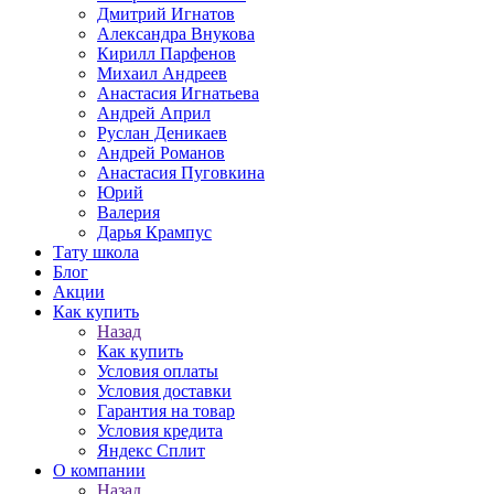
Дмитрий Игнатов
Александра Внукова
Кирилл Парфенов
Михаил Андреев
Анастасия Игнатьева
Андрей Април
Руслан Деникаев
Андрей Романов
Анастасия Пуговкина
Юрий
Валерия
Дарья Крампус
Тату школа
Блог
Акции
Как купить
Назад
Как купить
Условия оплаты
Условия доставки
Гарантия на товар
Условия кредита
Яндекс Сплит
О компании
Назад