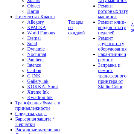
Solaris
тату машинок
Object
Ремонт
Kartin
роторных тату
Пигменты / Краска
машинок
Allegory
Товары
Ремонт клип-
А
КРАСКА
со
кордов и тату
о
World Famous
скидкой
педалей
Eternal
Ремонт
Solid
другого тату
Dynamic
оборудования
Nocturnal
Гарантийный
Panthera
ремонт
Intenze
Заправка и
Carbon
ремонт
G INK
трансферного
Gallery ink
принтера от
KOKKAI Sumi
Skillin Color
Xtreme Ink
Kwadron Ink
Трансферная бумага и
принадлежности
Средства ухода
Барьерная защита /
Перчатки
Расходные материалы