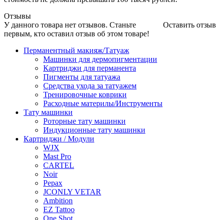
Отзывы
У данного товара нет отзывов. Станьте
Оставить отзыв
первым, кто оставил отзыв об этом товаре!
Перманентный макияж/Татуаж
Машинки для дермопигментации
Картриджи для перманента
Пигменты для татуажа
Средства ухода за татуажем
Тренировочные коврики
Расходные материлы/Инструменты
Тату машинки
Роторные тату машинки
Индукционные тату машинки
Картриджи / Модули
WJX
Mast Pro
CARTEL
Noir
Pepax
JCONLY VETAR
Ambition
EZ Tattoo
One Shot