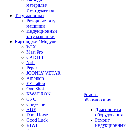
материлы/
Инструменты
Тату машинки
Роторные тату
машинки
Индукционные
тату машинки
Картриджи / Модули
WJX
Mast Pro
CARTEL
Noir
Pepax
JCONLY VETAR
Ambition
EZ Tattoo
One Shot
KWADRON
Ремонт
CNC
оборудования
Cheyenne
ADF
Диагностика
Dark Horse
оборудования
Good Luck
Ремонт
KIWI
индукционных