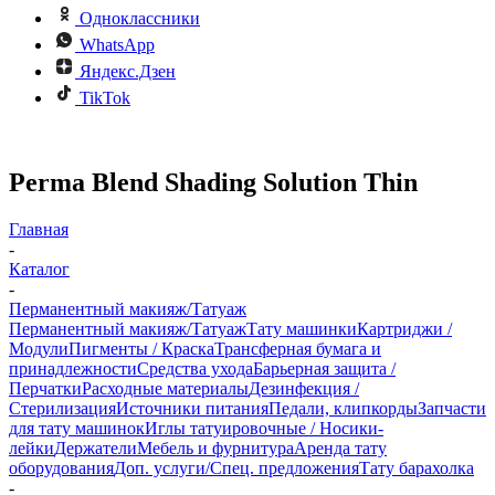
Одноклассники
WhatsApp
Яндекс.Дзен
TikTok
Perma Blend Shading Solution Thin
Главная
-
Каталог
-
Перманентный макияж/Татуаж
Перманентный макияж/Татуаж
Тату машинки
Картриджи /
Модули
Пигменты / Краска
Трансферная бумага и
принадлежности
Средства ухода
Барьерная защита /
Перчатки
Расходные материалы
Дезинфекция /
Стерилизация
Источники питания
Педали, клипкорды
Запчасти
для тату машинок
Иглы татуировочные / Носики-
лейки
Держатели
Мебель и фурнитура
Аренда тату
оборудования
Доп. услуги/Спец. предложения
Тату барахолка
-