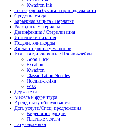
Kwadron Ink
Трансферная бумага и принадлежности
Средства ухода
Барьерная защита / Перчатки
Расходные материалы
Дезинфекция / Стерилизация
Источники питания
Педали, клипкорды
Запчасти для тату машинок
Иглы татуировочные / Носики-лейки
Good Luck
Excalibur
Kwadron
Classic Tattoo Needles
Носики-лейки
WJX
Держатели
Мебель и фурнитура
Аренда тату оборудования
Доп. услуги/Спец. предложения
Видео инструкции
Платные услуги
Тату барахолка